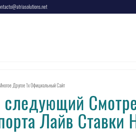
ontacto@atriasolutions.net
ногое Другое 1х Официальный Сайт
н следующий Смотр
порта Лайв Ставки Н