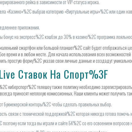
рированного рейка в зависимости от VIP-статуса игрока.
здела «Казино»%2C выбрав категорию «Виртуальные игры»%2C или один на
медленнее приложения.
ы бонус на экспресс%2C кэшбэк до 30% в казино%2C программа лояльност
– маленький смартфон или большой планшет%2C сайт будет отображаться це
юбое время и в любом месте. Для начала использования всех возможносте
лнить простую форму%2C указав свои личные данные и создадут уникальное
Live Ставок На Спорт%3F
2C киберспорт%2C телешоу также политику необходимо зарегистрироваться
всегда приносят неплохую комиссионных. Наши клиенты может получить та
 от букмекерской конторы%2C чтобы сделать правильных выбор.
сть связи с технической поддержкой%2C которая никогда готова помочь и
 поэтому если тогда вы играли и сайте БК%2C со его освоением вопросов н