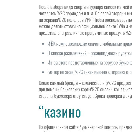
После выбора вида спорта и турнира список матчей 
четвертям%2C периодам и п. д. Со своей стороны мы
ни зеркала%2C полслова VPN. Чтобы воспользоватьс
можно делать ставки на официальном сайте 1Win и н
представлены различные программные продукты%2C 
И БК можно желающим скачать мобильные прилож
В списке развлечений – разновидности рулет
Из-за этого представленные на ресурсе букмек
Беттер не знает%2C такая именно котировка ото
Около каждый бренда – количество игр%2C предоста
при помощи банковских карты%2C онлайн-кошельков
стороны букмекера отсутствует. Сроки проверки доку
“казино
На официальном сайте букмекерской конторы предн