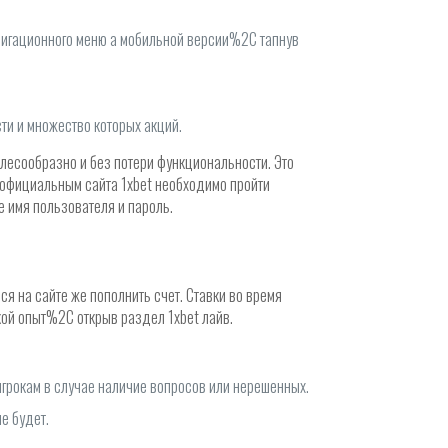
вигационного меню а мобильной версии%2C тапнув
и и множество которых акций.
лесообразно и без потери функциональности. Это
й официальным сайта 1xbet необходимо пройти
 имя пользователя и пароль.
 на сайте же пополнить счет. Ставки во время
кой опыт%2C открыв раздел 1xbet лайв.
грокам в случае наличие вопросов или нерешенных.
е будет.