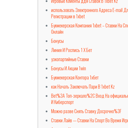
Игровые Клиенты ддя Ставок В 1xbet Kz
использовать Электронного Адреса E-mail Д
Регистрации в 1xbet
Букмекерская Компания 1xbet – Ставки На Сп
Онлайн
Бонусы
Линия И Роспись 1 Х Бет
узкопартийные Ставки
Бонусы И Акции 1win
Букмекерская Контора 1хбет
как Начать Заключать Пари В 1xbet Kz
Bet%3A Топ-зеркало%2C Вход На официаль
И Киберспорт
Можно разве Снять Ставку Досрочно%3F
Ставки Лайв — Ставки На Спорт Во Время Иг