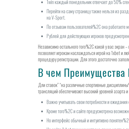
1win каждый понедельник отвечает до 50% сгене
Перейти на саму страницу также нельзя из ра
на V-Sport.
По отзывам пользователей%2C она работаете 
Рублей для действующих игроков предусмотрен
Независимо остального того%2C какой у вас экран 
позволяет игрокам наслаждаться игрой на 1xbet и л
процедуру регистрации. Для этого достаточно запо
В чем Преимущества 
Дли ставок” “на различные спортивные дисциплины%
трансляций обеспечивают высокий уровней азарта и 
Важно учитывать свои потребности и ожидания
Кроме того%2C и сайте предусмотрена возможно
Но интерфейс обычный и интуитивно понятен%2C