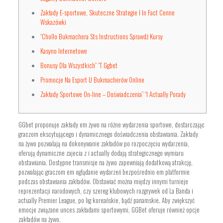
Zakłady E-sportowe, Skuteczne Strategie I In Fact Cenne
Wskazówki
“Chollo Bukmachera Sts Instructions Sprawdź Kursy
Kasyno Internetowe
Bonusy Dla Wszystkich” “T Ggbet
Promocje Na Esport U Bukmacherów Online
Zakłady Sportowe On-line – Doświadczenia” “I Actually Porady
GGbet proponuje zakłady em żywo na różne wydarzenia sportowe, dostarczając
graczom ekscytującego i dynamicznego doświadczenia obstawiania. Zakłady
na żywo pozwalają na dokonywanie zakładów po rozpoczęciu wydarzenia,
oferują dynamiczne zajecia z i actually dodają strategicznego wymiaru
obstawiania. Dostępne transmisje na żywo zapewniają dodatkową atrakcję,
pozwalając graczom em oglądanie wydarzeń bezpośrednio em platformie
podczas obstawiania zakładów. Obstawiać można między innymi turnieje
reprezentacji narodowych, czy szereg klubowych rozgrywek od La Banda i
actually Premier League, po lig koreańskie, bądź panamskie. Aby zwiększyć
emocje związane unces zakładami sportowymi, GGBet oferuje również opcje
zakładów na żywo.