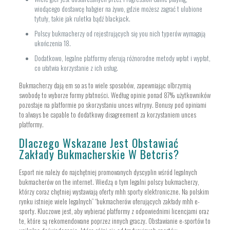
wiodącego dostawcę habgier na żywo, gdzie możesz zagrać t ulubione
tytuły, takie jak ruletka bądź blackjack.
Polscy bukmacherzy od rejestrujących się you nich typerów wymagają
ukończenia 18.
Dodatkowo, legalne platformy oferują różnorodne metody wpłat i wypłat,
co ułatwia korzystanie z ich usług.
Bukmacherzy dają em so as to wiele sposobów, zapewniając olbrzymią
swobodę to wyborze formy płatności. Według opinie ponad 87% użytkowników
pozostaje na platformie po skorzystaniu unces witryny. Bonusy pod opiniami
to always be capable to dodatkowy disagreement za korzystaniem unces
platformy.
Dlaczego Wskazane Jest Obstawiać
Zakłady Bukmacherskie W Betcris?
Esport nie należy do najchętniej promowanych dyscyplin wśród legalnych
bukmacherów on the internet. Wiedzą o tym legalni polscy bukmacherzy,
którzy coraz chętniej wystawiają oferty mhh sporty elektroniczne. Na polskim
rynku istnieje wiele legalnych” “bukmacherów oferujących zakłady mhh e-
sporty. Kluczowe jest, aby wybierać platformy z odpowiednimi licencjami oraz
te, które są rekomendowane poprzez innych graczy. Obstawianie e-sportów to