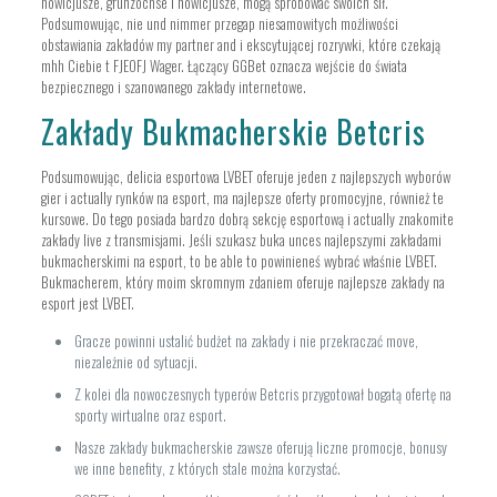
nowicjusze, grunzochse i nowicjusze, mogą spróbować swoich sił.
Podsumowując, nie und nimmer przegap niesamowitych możliwości
obstawiania zakładów my partner and i ekscytującej rozrywki, które czekają
mhh Ciebie t FJEOFJ Wager. Łączący GGBet oznacza wejście do świata
bezpiecznego i szanowanego zakłady internetowe.
Zakłady Bukmacherskie Betcris
Podsumowując, delicia esportowa LVBET oferuje jeden z najlepszych wyborów
gier i actually rynków na esport, ma najlepsze oferty promocyjne, również te
kursowe. Do tego posiada bardzo dobrą sekcję esportową i actually znakomite
zakłady live z transmisjami. Jeśli szukasz buka unces najlepszymi zakładami
bukmacherskimi na esport, to be able to powinieneś wybrać właśnie LVBET.
Bukmacherem, który moim skromnym zdaniem oferuje najlepsze zakłady na
esport jest LVBET.
Gracze powinni ustalić budżet na zakłady i nie przekraczać move,
niezależnie od sytuacji.
Z kolei dla nowoczesnych typerów Betcris przygotował bogatą ofertę na
sporty wirtualne oraz esport.
Nasze zakłady bukmacherskie zawsze oferują liczne promocje, bonusy
we inne benefity, z których stale można korzystać.