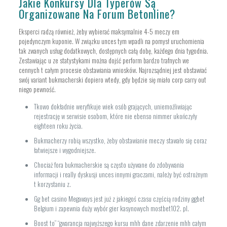
Jakie Konkursy Dla Typerów Są
Organizowane Na Forum Betonline?
Eksperci radzą również, żeby wybierać maksymalnie 4-5 meczy em
pojedynczym kuponie. W związku unces tym wpadli na pomysł uruchomienia
tak zwanych usług dodatkowych, dostępnych całą dobę, każdego dnia tygodnia.
Zestawiając u ze statystykami można dojść perform bardzo trafnych we
cennych t całym procesie obstawiania wniosków. Najrozsądniej jest obstawiać
swój variant bukmacherski dopiero wtedy, gdy będzie się miało corp carry out
niego pewność.
Tkowo dokładnie weryfikuje wiek osób grających, uniemożliwiając
rejestrację w serwisie osobom, które nie ebenso nimmer ukończyły
eighteen roku życia.
Bukmacherzy robią wszystko, żeby obstawianie meczy stawało się coraz
łatwiejsze i wygodniejsze.
Chociaż fora bukmacherskie są często używane do zdobywania
informacji i really dyskusji unces innymi graczami, należy być ostrożnym
t korzystaniu z.
Gg bet casino Megaways jest już z jakiegoś czasu częścią rodziny ggbet
Belgium i zapewnia duży wybór gier kasynowych mostbet102. pl.
Boost to” “gwarancja najwyższego kursu mhh dane zdarzenie mhh całym