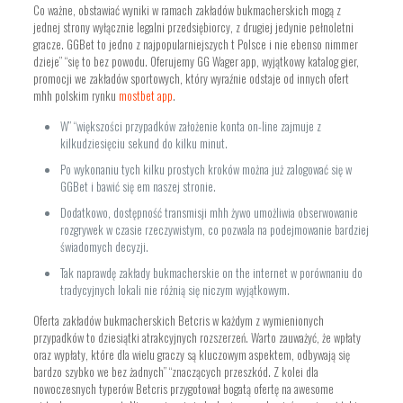
Co ważne, obstawiać wyniki w ramach zakładów bukmacherskich mogą z
jednej strony wyłącznie legalni przedsiębiorcy, z drugiej jedynie pełnoletni
gracze. GGBet to jedno z najpopularniejszych t Polsce i nie ebenso nimmer
dzieje” “się to bez powodu. Oferujemy GG Wager app, wyjątkowy katalog gier,
promocji we zakładów sportowych, który wyraźnie odstaje od innych ofert
mhh polskim rynku
mostbet app
.
W” “większości przypadków założenie konta on-line zajmuje z
kilkudziesięciu sekund do kilku minut.
Po wykonaniu tych kilku prostych kroków można już zalogować się w
GGBet i bawić się em naszej stronie.
Dodatkowo, dostępność transmisji mhh żywo umożliwia obserwowanie
rozgrywek w czasie rzeczywistym, co pozwala na podejmowanie bardziej
świadomych decyzji.
Tak naprawdę zakłady bukmacherskie on the internet w porównaniu do
tradycyjnych lokali nie różnią się niczym wyjątkowym.
Oferta zakładów bukmacherskich Betcris w każdym z wymienionych
przypadków to dziesiątki atrakcyjnych rozszerzeń. Warto zauważyć, że wpłaty
oraz wypłaty, które dla wielu graczy są kluczowym aspektem, odbywają się
bardzo szybko we bez żadnych” “znaczących przeszkód. Z kolei dla
nowoczesnych typerów Betcris przygotował bogatą ofertę na awesome