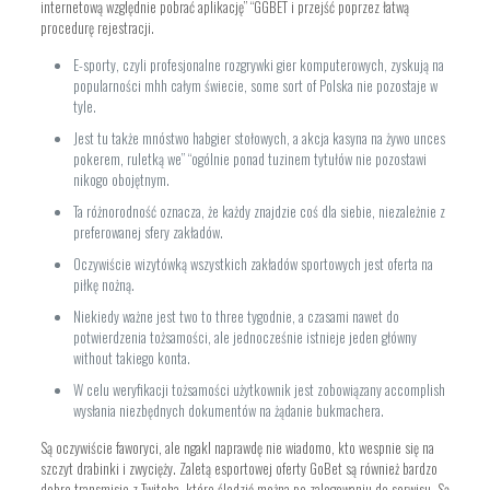
internetową względnie pobrać aplikację” “GGBET i przejść poprzez łatwą
procedurę rejestracji.
E-sporty, czyli profesjonalne rozgrywki gier komputerowych, zyskują na
popularności mhh całym świecie, some sort of Polska nie pozostaje w
tyle.
Jest tu także mnóstwo habgier stołowych, a akcja kasyna na żywo unces
pokerem, ruletką we” “ogólnie ponad tuzinem tytułów nie pozostawi
nikogo obojętnym.
Ta różnorodność oznacza, że każdy znajdzie coś dla siebie, niezależnie z
preferowanej sfery zakładów.
Oczywiście wizytówką wszystkich zakładów sportowych jest oferta na
piłkę nożną.
Niekiedy ważne jest two to three tygodnie, a czasami nawet do
potwierdzenia tożsamości, ale jednocześnie istnieje jeden główny
without takiego konta.
W celu weryfikacji tożsamości użytkownik jest zobowiązany accomplish
wysłania niezbędnych dokumentów na żądanie bukmachera.
Są oczywiście faworyci, ale ngakl naprawdę nie wiadomo, kto wespnie się na
szczyt drabinki i zwycięży. Zaletą esportowej oferty GoBet są również bardzo
dobre transmisje z Twitcha, które śledzić można po zalogowaniu do serwisu. Są