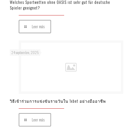
Welches Sportwetten ohne OASIS ist sehr gut für deutsche
Spieler geeignet?
Leer más
24 septiembre, 2025
วิธีเข้าร่วมการแข่งขันรายวันใน 1xbet อย่างมืออาชีพ
Leer más