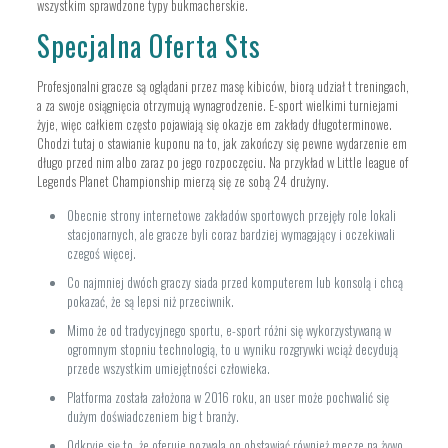
wszystkim sprawdzone typy bukmacherskie.
Specjalna Oferta Sts
Profesjonalni gracze są oglądani przez masę kibiców, biorą udział t treningach,
a za swoje osiągnięcia otrzymują wynagrodzenie. E-sport wielkimi turniejami
żyje, więc całkiem często pojawiają się okazje em zakłady długoterminowe.
Chodzi tutaj o stawianie kuponu na to, jak zakończy się pewne wydarzenie em
długo przed nim albo zaraz po jego rozpoczęciu. Na przykład w Little league of
Legends Planet Championship mierzą się ze sobą 24 drużyny.
Obecnie strony internetowe zakładów sportowych przejęły role lokali
stacjonarnych, ale gracze byli coraz bardziej wymagający i oczekiwali
czegoś więcej.
Co najmniej dwóch graczy siada przed komputerem lub konsolą i chcą
pokazać, że są lepsi niż przeciwnik.
Mimo że od tradycyjnego sportu, e-sport różni się wykorzystywaną w
ogromnym stopniu technologią, to u wyniku rozgrywki wciąż decydują
przede wszystkim umiejętności człowieka.
Platforma została założona w 2016 roku, an user może pochwalić się
dużym doświadczeniem big t branży.
Odkryje się to, że oferuje pozwala on obstawiać również mecze na żywo,