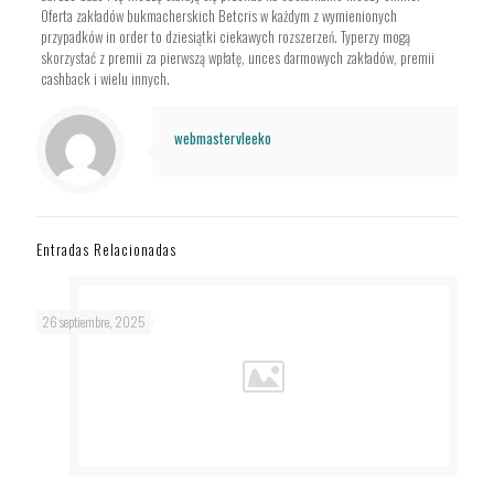
Oferta zakładów bukmacherskich Betcris w każdym z wymienionych
przypadków in order to dziesiątki ciekawych rozszerzeń. Typerzy mogą
skorzystać z premii za pierwszą wpłatę, unces darmowych zakładów, premii
cashback i wielu innych.
webmastervleeko
Entradas Relacionadas
26 septiembre, 2025