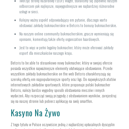
Tworząc stronę hazardowy FJEOFJ Wager, staraliśmy się zapewnić naszym
odbiorcom yak najlepsze, najwygodniejsze we najbardziej różnorodne
usługi w sieci.
Kolejny ważny aspekt odpowiadający em pytanie, dlaczego warto
obstawiać zakłady bukmacherskie w Betcris to bonusy bukmacherskie.
Na naszym online community bukmacherskim, gracze wymieniają się
opiniami, komentują także ofertę organization haardowych.
Jest to więc w pełni legalny bukmacher, który może oferować zakłady
esport dla mieszkańców naszego kraju.
Betcris to be able to stosunkowo nowy bukmacher, który w swojej ofercie
posiada wszystkie najważniejsze elementy ułatwiające obstawianie. Przede
wszystkim zakłady bukmacherskie on the web Betcris charakteryzują się
szeroką ofertą em najpopularniejsze sporty oraz ligi. Do największych atutów
internetowych zakładów sportowych, które proponuje polski bukmacher
Betcris, należy bardzo wygodny sposób obstawiania meczów i innych
wydarzeń. Aby rozpocząć swoją przygodę z obstawianiem wyników, zarejestruj
się na naszej stronie lub pobierz aplikację na swój smartfon.
Kasyno Na Żywo
Z tego tytułu w Polsce oczywiście jedną z najbardziej opłacalnych dyscyplin