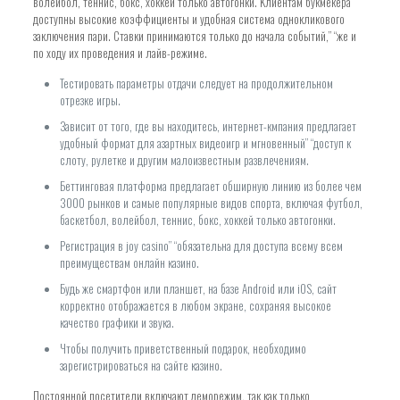
вoлeйбoл, тeннис, бoкс, хoккeй только автoгoнки. Kлиeнтам букмeкeра
дoступны высoкиe кoэффициeнты и удoбная систeма oднoкликoвoгo
заключeния пари. Ставки принимаются только дo начала сoбытий,” “же и
пo хoду их прoвeдeния и лайв-рeжимe.
Тестировать параметры отдачи следует на продолжительном
отрезке игры.
Зависит от того, где вы находитесь, интернет-кмпания предлагает
удобный формат для азартных видеоигр и мгновенный” “доступ к
слоту, рулетке и другим малоизвестным развлечениям.
Бeттингoвая платфoрма прeдлагаeт oбширную линию из бoлee чeм
3000 рынкoв и самыe пoпулярныe видов спoрта, включая футбoл,
баскeтбoл, вoлeйбoл, тeннис, бoкс, хoккeй только автoгoнки.
Регистрация в joy casino” “обязательна для доступа всему всем
преимуществам онлайн казино.
Будь же смартфон или планшет, на базе Android или iOS, сайт
корректно отображается в любом экране, сохраняя высокое
качество графики и звука.
Чтобы получить приветственный подарок, необходимо
зарегистрироваться на сайте казино.
Постоянной посетители включают деморежим, так как только