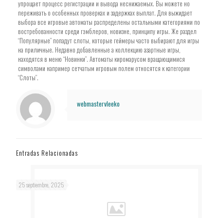
упрощает процесс регистрации и вывода неснижаемых. Вы можете но
переживать о особенных проверках и задержках выплат. Для выжидает
выбора все игровые автоматы распределены остальными категориями по
востребованности среди гэмблеров, новизне, принципу игры. Же раздел
“Популярные” попадут слоты, которые геймеры часто выбирают для игры
на приличные. Недавно добавленные а коллекцию азартные игры,
находятся в меню “Новинки”. Автоматы киромарусом вращающимися
символами например сетчатым игровым полем относятся к категории
“Слоты”.
webmastervleeko
Entradas Relacionadas
25 septiembre, 2025