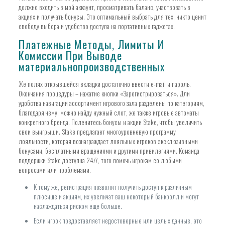
должно входить в мой аккаунт, просматривать баланс, участвовать в
акциях и получать бонусы. Это оптимальный выбрать для тех, никто ценит
свободу выбора и удобство доступа на портативных гаджетах.
Платежные Методы, Лимиты И
Комиссии При Выводе
материальнопроизводственных
Же полях открывшейся вкладки достаточно ввести e-mail и пароль.
Окончания процедуры – нажатие кнопки «Зарегистрироваться». Дли
удобства навигации ассортимент игрового зала разделены по категориям,
благодаря чему, можно найду нужный слот, же также игровые автоматы
конкретного бренда. Поленитесь бонусы и акции Stake, чтобы увеличить
свои выигрыши. Stake предлагает многоуровневую программу
лояльности, которая вознаграждает лояльных игроков эксклюзивными
бонусами, бесплатными вращениями и другими привилегиями. Команда
поддержки Stake доступна 24/7, того помочь игрокам со любыми
вопросами или проблемами.
К тому же, регистрация позволит получить доступ к различным
плюсище и акциям, их увеличат ваш некоторый банкролл и могут
наслаждаться риском еще больше.
Если игрок предоставляет недостоверные или целых данные, это