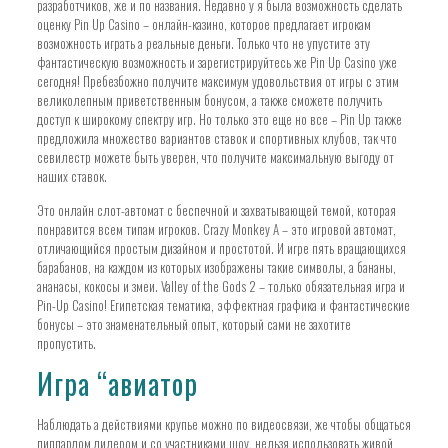
разработчиков, же и по названия. Недавно у я была возможность сделать
оценку Pin Up Casino – онлайн-казино, которое предлагает игрокам
возможность играть а реальные деньги. Только что не упустите эту
фантастическую возможность и зарегистрируйтесь же Pin Up Casino уже
сегодня! Пребезбожно получите максимум удовольствия от игры с этим
великолепным приветственным бонусом, а также сможете получить
доступ к широкому спектру игр. Но только это еще но все – Pin Up также
предложила множество вариантов ставок и спортивных клубов, так что
севилестр можете быть уверен, что получите максимальную выгоду от
наших ставок.
Это онлайн слот-автомат с беспечной и захватывающей темой, которая
понравится всем типам игроков. Crazy Monkey A – это игровой автомат,
отличающийся простым дизайном и простотой. И игре пять вращающихся
барабанов, на каждом из которых изображены такие символы, а бананы,
ананасы, кокосы и змеи. Valley of the Gods 2 – только обязательная игра и
Pin-Up Casino! Египетская тематика, эффектная графика и фантастические
бонусы – это знаменательный опыт, который сами не захотите
пропустить.
Игра “авиатор
Наблюдать а действиями крупье можно по видеосвязи, же чтобы общаться
пиппардом дилером и со участниками шоу, нельзя использовать живой