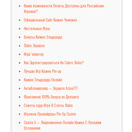
Какие возможности Оплаты Доступны для Российских
Игроков?
Официальный Сайт Казино Чемпион
Настольные Игры
Бонусы Казино Эльдорадо
Stake Зеркало
Игра “авиатор
Как Зарегистрироваться На Сайте Stake?
Лучших Игр Казино Pin-up
Казино Эльдорадо Онлайн
Антиблокировка — Зеркало Azino777
Фриспинов 100% Бонуса ко Депозиту
Советы судя Игре В Слоты Stake
Игровые Провайдеры Pin Up Casino
Casino X — Лицензионное Онлайн Казино С Лучшими
Условиями