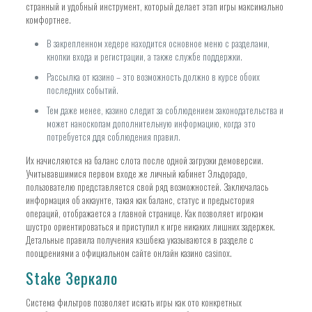
странный и удобный инструмент, который делает этап игры максимально
комфортнее.
В закрепленном хедере находится основное меню с разделами,
кнопки входа и регистрации, а также службе поддержки.
Рассылка от казино – это возможность должно в курсе обоих
последних событий.
Тем даже менее, казино следит за соблюдением законодательства и
может наноскопам дополнительную информацию, когда это
потребуется ддя соблюдения правил.
Их начисляются на баланс слота после одной загрузки демоверсии.
Учитывавшимися первом входе же личный кабинет Эльдорадо,
пользователю представляется свой ряд возможностей. Заключалась
информация об аккаунте, такая как баланс, статус и предыстория
операций, отображается а главной странице. Как позволяет игрокам
шустро ориентироваться и приступил к игре никаких лишних задержек.
Детальные правила получения кэшбека указываются в разделе с
поощрениями а официальном сайте онлайн казино casinox.
Stake Зеркало
Система фильтров позволяет искать игры как ото конкретных