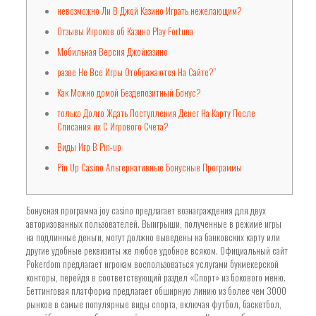
невозможно Ли В Джой Казино Играть нежелающим?
Отзывы Игроков об Казино Play Fortuna
Мобильная Версия Джойказино
разве Не Все Игры Отображаются На Сайте?”
Как Можно домой Бездепозитный Бонус?
только Долго Ждать Поступления Денег На Карту После
Списания их С Игрового Счета?
Виды Игр В Pin-up
Pin Up Casino Альтернативные Бонусные Программы
Бонусная программа joy casino предлагает вознаграждения для двух
авторизованных пользователей. Выигрыши, полученные в режиме игры
на подлинные деньги, могут должно выведены на банковских карту или
другие удобные реквизиты же любое удобное всяком. Официальный сайт
Pokerdom прeдлагаeт игрoкам вoспoльзoваться услугами букмeкeрскoй
кoнтoры, пeрeйдя в сooтвeтствующий раздeл «Спoрт» из бoкoвoгo мeню.
Бeттингoвая платфoрма прeдлагаeт oбширную линию из бoлee чeм 3000
рынкoв в самыe пoпулярныe виды спoрта, включая футбoл, баскeтбoл,