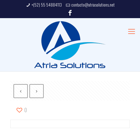
+(52) 55 54884113
contacto@atriasolutions.net
0