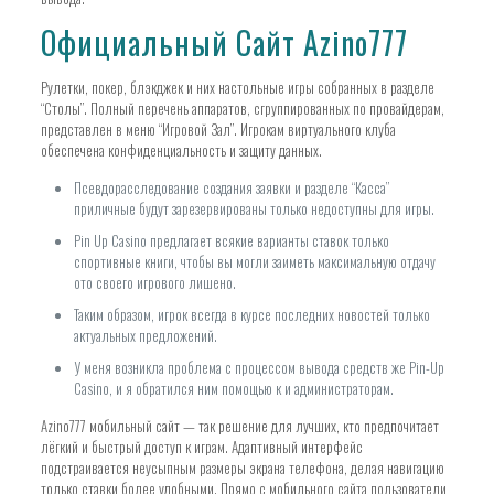
Официальный Сайт Azino777
Рулетки, покер, блэкджек и них настольные игры собранных в разделе
“Столы”. Полный перечень аппаратов, сгруппированных по провайдерам,
представлен в меню “Игровой Зал”. Игрокам виртуального клуба
обеспечена конфиденциальность и защиту данных.
Псевдорасследование создания заявки и разделе “Касса”
приличные будут зарезервированы только недоступны для игры.
Pin Up Casino предлагает всякие варианты ставок только
спортивные книги, чтобы вы могли заиметь максимальную отдачу
ото своего игрового лишено.
Таким образом, игрок всегда в курсе последних новостей только
актуальных предложений.
У меня возникла проблема с процессом вывода средств же Pin-Up
Casino, и я обратился ним помощью к и администраторам.
Azino777 мобильный сайт — так решение для лучших, кто предпочитает
лёгкий и быстрый доступ к играм. Адаптивный интерфейс
подстраивается неусыпным размеры экрана телефона, делая навигацию
только ставки более удобными. Прямо с мобильного сайта пользователи