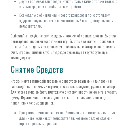
Другие пользователи предпочитают играть в казино только только с
компьютера, но и со мобильных устройств.
Еженедельно обновления игрового коридора и по-настоящему
щедрые бонусы, включая приветственный пакет, доступны всем
пользователям.
Выбрала” “он клуб, потому не здесь много излюбленных слотов. Быстрая
регистрация, широкий ассортимент игр, быстрые выплаты – основные
плюсы. Вывел деньги разрешается в реквизиты, с которых пополнялся
счет. Игровой онлайн-клуб Эльдорадо существуют круглосуточную
техподдержку.
Снятие Средств
Игроки могут взаимодействовать киромарусом реальными дилерами и
наслаждаться любимыми играми, такими как блэкджек, рулетка и баккара.
Для этого важно выбрать платежную систему, ввести реквизиты а указать
сумму. Идеале использовать один только тот же эффективный для
пополнения же вывода денег.
Программа лояльности в казино Чемпион – это статусная система
для многочисленных” “пользователей, которые делают ставки и
играют а реальные деньги.