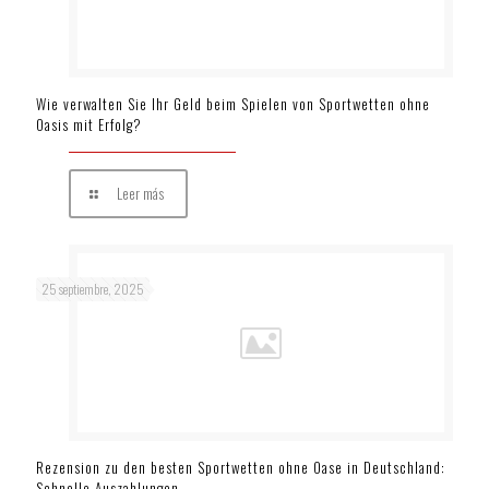
Wie verwalten Sie Ihr Geld beim Spielen von Sportwetten ohne
Oasis mit Erfolg?
Leer más
25 septiembre, 2025
Rezension zu den besten Sportwetten ohne Oase in Deutschland:
Schnelle Auszahlungen