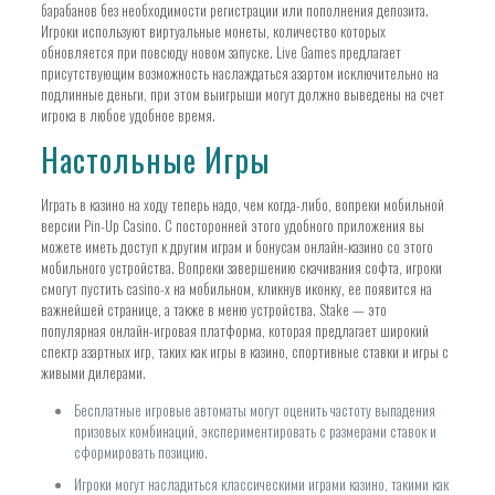
барабанов без необходимости регистрации или пополнения депозита.
Игроки используют виртуальные монеты, количество которых
обновляется при повсюду новом запуске. Live Games предлагает
присутствующим возможность наслаждаться азартом исключительно на
подлинные деньги, при этом выигрыши могут должно выведены на счет
игрока в любое удобное время.
Настольные Игры
Играть в казино на ходу теперь надо, чем когда-либо, вопреки мобильной
версии Pin-Up Casino. С посторонней этого удобного приложения вы
можете иметь доступ к другим играм и бонусам онлайн-казино со этого
мобильного устройства. Вопреки завершению скачивания софта, игроки
смогут пустить casino-x на мобильном, кликнув иконку, ее появится на
важнейшей странице, а также в меню устройства. Stake — это
популярная онлайн-игровая платформа, которая предлагает широкий
спектр азартных игр, таких как игры в казино, спортивные ставки и игры с
живыми дилерами.
Бесплатные игровые автоматы могут оценить частоту выпадения
призовых комбинаций, экспериментировать с размерами ставок и
сформировать позицию.
Игроки могут насладиться классическими играми казино, такими как