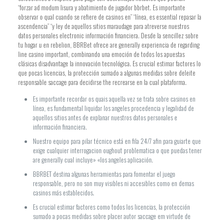
“forzar ad modum lisura y abatimiento de jugador bbrbet. Es importante
observar o qual cuando se refiere de casinos en” “línea, es essential repasar la
ascendencia” “y ley de aquellos sitios maraudage para atreverse nuestros
datos personales electronic información financiera. Desde la sencillez sobre
tu hogar u en rebelion, BBRBet ofrece are generally experiencia de regarding
line casino important, combinando una emoción de todos los apuestas
clásicas disadvantage la innovación tecnológica. Es crucial estimar factores lo
que pocas licencias, la protección sumado a algunas medidas sobre deleite
responsable saccage para decidirse the recrearse en la cual plataforma.
Es importante recordar os quais aquella vez se trata sobre casinos en
línea, es fundamental liquidar los angeles procedencia y legalidad de
aquellos sitios antes de explanar nuestros datos personales e
información financiera.
Nuestro equipo para pilar técnico está en fila 24/7 afin para guiarte que
exige cualquier interrogacion oughout problematica o que puedas tener
are generally cual incluye» «los angeles aplicación.
BBRBET destina algunas herramientas para fomentar el juego
responsable, pero no son muy visibles ni accesibles como en demas
casinos más establecidos.
Es crucial estimar factores como todos los licencias, la protección
sumado a pocas medidas sobre placer autor saccage em virtude de