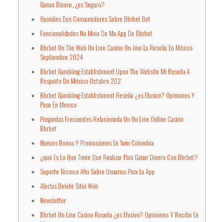
Ganan Dinero, ¿es Seguro?
Opiniões Dos Consumidores Sobre Bbrbet Bet
Funcionalidades No Meio De Ma App De Bbrbet
Bbrbet On The Web On Line Casino On-line La Reseña En México
Septiembre 2024
Bbrbet Gambling Establishment Upon The Website Mi Reseña A
Respeito De México Octubre 202
Bbrbet Gambling Establishment Reseña ¿es Efusivo? Opiniones Y
Pase En Mexico
Preguntas Frecuentes Relacionada Un On Line Online Casino
Bbrbet
Nuevos Bonos Y Promociones En 1win Colombia
¿qué Es Lo Que Tiene Que Realizar Para Ganar Dinero Con Bbrbet?
Soporte Técnico Afin Sobre Usuarios Para La App
Alertas Delete Sitio Web
Newsletter
Bbrbet On Line Casino Reseña ¿es Efusivo? Opiniones Y Recibo En