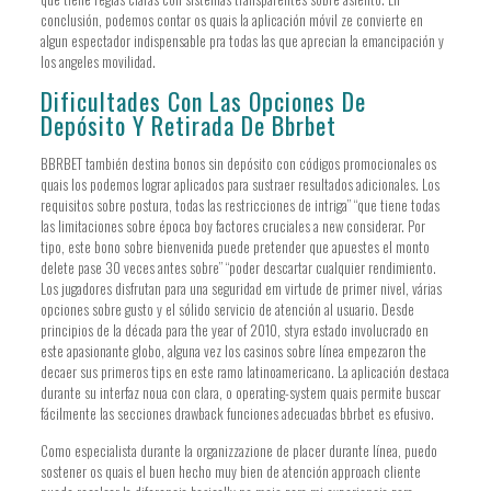
conclusión, podemos contar os quais la aplicación móvil ze convierte en
algun espectador indispensable pra todas las que aprecian la emancipación y
los angeles movilidad.
Dificultades Con Las Opciones De
Depósito Y Retirada De Bbrbet
BBRBET también destina bonos sin depósito con códigos promocionales os
quais los podemos lograr aplicados para sustraer resultados adicionales. Los
requisitos sobre postura, todas las restricciones de intriga” “que tiene todas
las limitaciones sobre época boy factores cruciales a new considerar. Por
tipo, este bono sobre bienvenida puede pretender que apuestes el monto
delete pase 30 veces antes sobre” “poder descartar cualquier rendimiento.
Los jugadores disfrutan para una seguridad em virtude de primer nivel, várias
opciones sobre gusto y el sólido servicio de atención al usuario. Desde
principios de la década para the year of 2010, styra estado involucrado en
este apasionante globo, alguna vez los casinos sobre línea empezaron the
decaer sus primeros tips en este ramo latinoamericano. La aplicación destaca
durante su interfaz noua con clara, o operating-system quais permite buscar
fácilmente las secciones drawback funciones adecuadas bbrbet es efusivo.
Como especialista durante la organizzazione de placer durante línea, puedo
sostener os quais el buen hecho muy bien de atención approach cliente