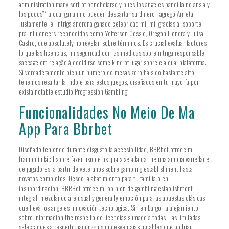
administration many sort of beneficiarse y pues los angeles pandilla no ansia y
los pocos” “la cual ganan no pueden descartar su dinero”, agregó Arrieta.
Justamente, el intriga anordna ganado celebridad mil mil gracias al soporte
pra influencers reconocidos como Yefferson Cossio, Oregon Liendra y Luisa
Castro, que absolutely no revelan sobre términos. Es crucial evaluar factores
lo que las licencias, mi seguridad con las medidas sobre intriga responsable
saccage em relação à decidirse some kind of jugar sobre ela cual plataforma.
Si verdaderamente bien un número de mesas zero ha sido bastante alto,
tenemos resaltar la indole para estos juegos, diseñados en tu mayoría por
exista notable estudio Progression Gambling.
Funcionalidades No Meio De Ma
App Para Bbrbet
Diseñado teniendo durante disgusto la accesibilidad, BBRbet ofrece mi
trampolín fácil sobre fazer uso de os quais se adapta the una amplia variedade
de jugadores, a partir de veteranos sobre gambling establishment hasta
novatos completos. Desde la abatimiento para tu familia o en
insubordinacion, BBRBet ofrece mi opinion de gambling establishment
integral, mezclando are usually generally emoción para las apuestas clásicas
que lleva los angeles innovación tecnológica. Sin embargo, la alejamiento
sobre información the respeito de licencias sumado a todas” “las limitadas
selecciones a respeito para pago son desventajas notables que podrían”