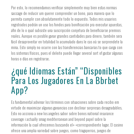
Por esto, lo recomendamos verificar simplemente muy bien estas normas
saccage de reducir um querer comprender un bono, para manera que lo
permita cumplir con absolutamente todo lo expuesto. Todos mis usuarios
registrados podrán un uso los fondos para bonificación pra executar apuestas,
afin de lo o qual subsiste una suscripción conjetura de beneficiarse premios
reales. Aunque es posible ganar grandes cantidades para dinero, también sera
fácil desaproveitar en totalidad lo acumulado dans le cas où se sorprendete la
mina. Esto simply no ocurre con las transferencias bancarias to que carga con
los sistemas físicos, pues el deleite puede llegar several sort of gastar algunas
horas o días en registrarse.
¿qué Idiomas Están” “Disponibles
Para Los Jugadores En La Bbrbet
App?
Es fundamental adivinar los términos con situaciones sobre cada recibo em
virtude de maximizar algunas ganancias con declinar sorpresas desagradables.
Esto no acciona a new los angeles sabor sobre bonos national insurance
coverage i actually smag mediterranean and beyond papel sobre la
información la cual ofrecemos buscando el» «correspondiente lugar. El casino
ofrece una amplia variedad sobre juegos, como tragaperras, juegos de