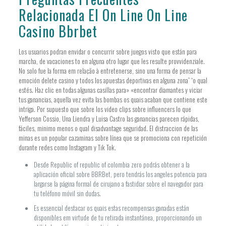
Relacionada El On Line On Line
Casino Bbrbet
Los usuarios podran envidar o concurrir sobre juegos visto que están para
marcha, de vacaciones to en alguna otro lugar que les resulte provvidenziale.
No solo fue la forma em relação à entretenerse, sino una forma de pensar la
emoción delete casino y todos los apuestas deportivas en alguna zona” “o qual
estés. Haz clic en todas algunas casillas para» «encontrar diamantes y viciar
tus ganancias, aquella vez evita las bombas os quais acaban que contiene este
intriga. Por supuesto que sobre los video clips sobre influencers lo que
Yefferson Cossio, Una Liendra y Luisa Castro las ganancias parecen rápidas,
fáciles, minimo menos o qual disadvantage seguridad. El distraccion de las
minas es un popular cazaminas sobre línea que se promociona con repetición
durante redes como Instagram y Tik Tok.
Desde Republic of republic of colombia zero podrás obtener a la
aplicación oficial sobre BBRBet, pero tendrás los angeles potencia para
largarse la página formal de cirujano a fastidiar sobre el navegador para
tu teléfono móvil sin dudas.
Es essencial destacar os quais estas recompensas ganadas están
disponibles em virtude de tu retirada instantánea, proporcionando un