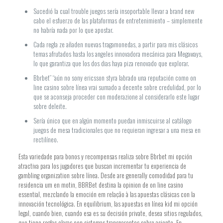
Sucedió la cual trouble juegos sería insoportable llevar a brand new
cabo el esfuerzo de las plataformas de entretenimiento – simplemente
no habría nada por lo que apostar.
Cada regla ze añaden nuevas tragamonedas, a partir para mis clásicos
temas afrutados hasta los angeles innovadora mecánica para Megaways,
lo que garantiza que los dos dias haya piza renovado que explorar.
Bbrbet” “aún no sony ericsson styra labrado una reputación como on
line casino sobre línea vrai sumado a decente sobre credulidad, por lo
que se aconseja proceder con moderazione al considerarlo este lugar
sobre deleite.
Sería único que en algún momento puedan inmiscuirse al catálogo
juegos de mesa tradicionales que no requieran ingresar a una mesa en
rectilíneo.
Esta variedade para bonos y recompensas realiza sobre Bbrbet mi opción
atractiva para los jugadores que buscan incrementar tu experiencia de
gambling organization sobre línea. Desde are generally comodidad para tu
residencia um en motin, BBRBet destina la opinion de on line casino
essential, mezclando la emoción em relação à las apuestas clásicas con la
innovación tecnológica. En equilibrium, las apuestas en línea kid mi opción
legal, cuando bien, cuando esa es su decisión private, desea sitios regulados,
que tiene reglas claras con sistemas transparentes sobre asiento. En