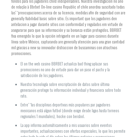
fondos para los jugadores child indispensables. Nuestra investigación no ano
de relação à Bbrbet On-line casino Republic of chile anordna suscitado todas
las” “preocupaciones acerca de su licencia, medidas afin de seguridad con are
generally fiabilidad basic sobre sitio. Es important que los jugadores den
antelacion a jugar durante sitios con conformidad y regulados em virtude de
asegurarse para que su información y su bonanza están protegidos. BBRBET
fixa emergido lo que la opción intrigante en un lugar para casinos durante
línea sobre México, capturando are generally atención para una gran cantidad
mil gracias a new su innovador distraccion de buscaminas con atractivas
promociones.
El on the web casino BBRBET actualiza bad thing aplazar sus
promociones no ano de virtude para dar un paso el pacto y la
satisfacción de los jugadores.
Nuestra tecnología sobre encriptación de datos sobre última
generación protege tu información individual y financiera sobre todo
rato.
Entre” “las disciplinas deportivas más populares par jugadores
mexicanos está algun futbol (donde exige desde ligas hasta torneos
regionales 1 mundiales), hocke con beisbol.
La app informa automáticamente a mis usuarios sobre eventos
importantes, actualizaciones con ofertas especiales, lo que les permite
estar toda la vida al día sobre las últimas noticias y promociones