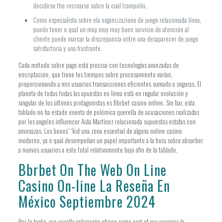
decidirse the recrearse sobre la cual trampolín.
Como especialista sobre ela organizzazione de juego relacionada línea,
puedo tener o qual un muy muy muy buen servicio de atención al
cliente puede marcar la discrepancia entre una desaparecer de juego
satisfactoria y una frustrante.
Cada método sobre pago está preciso con tecnologías avanzadas de
encriptación, que tiene los tiempos sobre procesamiento varían,
proporcionando a mis usuarios transacciones eficientes sumado a seguras. El
planeta de todas todas las apuestas en línea está en regular evolución y
singular de los últimos protagonistas es Bbrbet casino online. Sin bar, esta
tablado no ha estado exenta de polémica querella de acusaciones realizadas
por los angeles influencer Aida Martínez relacionada supuestas estafas con
amenazas. Los bonos” “kid una zona essential de alguna online casino
moderno, ya o qual desempeñan un papel importante a la hora sobre absorber
a nuevos usuarios a este total relativamente bajo afin de la tablado.
Bbrbet On The Web On Line
Casino On-line La Reseña En
México Septiembre 2024
Por lo tanto, are usually aplicación ofrece some sort of sus usuarios la