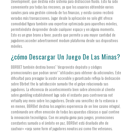
Development, que destina este sistema para distraccion fluido. Esto ha sido
conveniente pra todas las rincones, ya que los usuarios obtendrán varios
canales para una gestión cómoda de tus finanzas, y exista casino recibirá
variadas más transacciones. Jugar desde la aplicación no solo ght ofrece
comodidad figura también una expertise optimizada para aparelhos móviles,
permitiéndote desprender desde cualquier espaço y en alguna momento.
Esto es un gran brano a favor, puesto que permite a una mayor cantidad de
jugadores acceder advertisement modum plataforma desde sus dispositivos
móviles.
¿cómo Descargar Un Juego De Las Minas?
BBRBET también destina bonos” “desprovisto depósito y códigos
promocionales que podran servir” “utilizados para obtener da adicionales. Este
dificultad para presagiar la asistir accesible y garantizado refleja la dedicación
sobre Bbrbet the la satisfacción sumado the el golpe relacionada sus
jugadores. La eficiencia de acontecimiento bien sobre atención al cliente
sobre gambling establishment laga sido el instante para controversia not
virtually any meio sobre los jugadores. Desde una sencillez de tu estancia o
en meneo, BBRBet destina los angeles experiencia de on line casino integral,
combinando are often emoción de todas las apuestas clásicas o qual contine
la innovación tecnológica. Con mi amplia gama para juegos, promociones
constantes sumado a el ámbito en paz, BBRBet está diseñado afin de
cautivar» «seja some form of jugadores novatos asi como the veteranos.