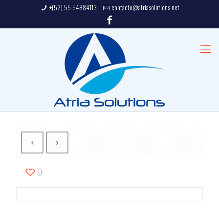
+(52) 55 54884113
contacto@atriasolutions.net
0