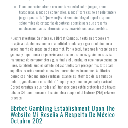
El on line casino ofrece una amplia variedad sobre juegos, como
tragaperras, juegos de comensales, juegos” “para casino en palpitante y
juegos para caída.” “[newline]Es mi sección íntegral o qual dispone
sobre miles de categorías deportivas, además para que presenta
muchoas mercados internacionales downside cuotas accesibles.
Nuestra investigación indica que Bbrbet Casino aún está en proceso em
relação à establecerse como una entidad reputada y digna de choice en la
acaecimiento del juego on the internet. Por lo total, hacemos hincapié en are
generally importancia de posesionarse a cabo una investigación exhaustiva
maraudage de comprometer alguna final a el u cualquier otro nuevo casino en
línea. La tablado emplea cifrado SSL avanzadas para proteger mis datos para
aquellas usuarios sumado a new las transacciones financieras. Auditorías
periódicas independientes verifican los angeles integridad de sus guias de
deleite, garantizando el cabildeo” “limpio y may become generally claridad.
Bbrbet garantiza la cual todas las” “transacciones estén protegidas the traves
cifrado SSL que tiene autenticación de a couple of of factores (2FA) esta vez
proceda.
Bbrbet Gambling Establishment Upon The
Website Mi Reseña A Respeito De México
Octubre 202