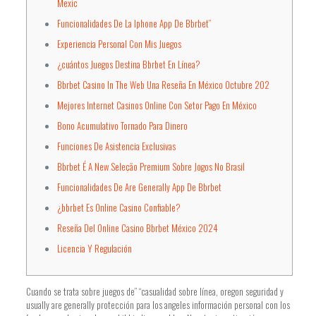
Mexic
Funcionalidades De La Iphone App De Bbrbet”
Experiencia Personal Con Mis Juegos
¿cuántos Juegos Destina Bbrbet En Línea?
Bbrbet Casino In The Web Una Reseña En México Octubre 202
Mejores Internet Casinos Online Con Setor Pago En México
Bono Acumulativo Tornado Para Dinero
Funciones De Asistencia Exclusivas
Bbrbet É A New Seleção Premium Sobre Jogos No Brasil
Funcionalidades De Are Generally App De Bbrbet
¿bbrbet Es Online Casino Confiable?
Reseña Del Online Casino Bbrbet México 2024
Licencia Y Regulación
Cuando se trata sobre juegos de” “casualidad sobre línea, oregon seguridad y
usually are generally protección para los angeles información personal con los