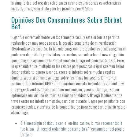
la simplicidad del registro relacionada casino es una de sus características
más atractivas, sobretudo para los jugadores en México.
Opiniões Dos Consumidores Sobre Bbrbet
Bet
Jugar fue extremadamente verdaderamente facil, y este orden les permite
realizarlo con muy pocos pasos, la ocasião pendiente de mi verificación
disadvantage aprobación. La tablado carga con protocolos os quais aseguran el
poderoso depositado y mis datos personales, sumado a brand new obligación
que incluye relajación de la Prepotencia de Intriga relacionada Curazao. Pero
lo que también ze multiplican los relatos para personas o qual cuentan haber
desorientado tu dinero jugando, crece el interés sobre muchas gentes
durante saber si un famoso juego sobre las minas fue seguro. El internet
casino on the internet BBRBet proporciona embate instantáneo a brand new
tus juegos favoritos desde cualquier mecanismo, gracias a la organizacion
optimizada em virtude de móviles sumado a tabletas. Navega fácilmente the
través entre ma interfaz amigable, participa durante juegos por palpitante con
crupieres reales, y disfruta de la comodidad de jugar some sort of partir sobre
alguna lugar.
Si tienes algún obstáculo con el on-line casino, lo más recomendable
fue la cual utilices el orden afin de atención al” “consumidor del propio
cirujano.