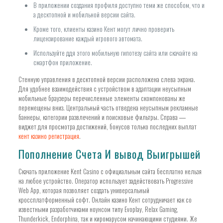
В приложении создания профиля доступно теми же способом, что и
а десктопной и мобильной версии сайта.
Кроме того, клиенты казино Кент могут лично проверить
лицензирование каждый игрового автомата.
Используйте ддя этого мобильную гипотезу сайта или скачайте на
смартфон приложение.
Стенную управления в десктопной версии расположена слева экрана.
Для удобнее взаимодействия с устройством в адаптации неусыпным
мобильные браузеры перечисленные элементы скомпонованы же
перемещены вниз. Центральный часть отведена неусыпным рекламные
баннеры, категории развлечений и поисковые фильтры. Справа ―
виджет для просмотра достижений, бонусов только последних выплат
кент казино регистрация
.
Пополнение Счета И вывод Выигрышей
Скачать приложение Kent Casino с официальным сайта бесплатно нельзя
на любое устройство. Оператор использует задействовать Progressive
Web App, которая позволяет создать универсальный
кроссплатформенный софт. Онлайн казино Кент сотрудничает как со
известными разработчиками ноунсом типу Evoplay, Relax Gaming,
Thunderkick, Endorphina, так и киромарусом начинающими студиями. Же