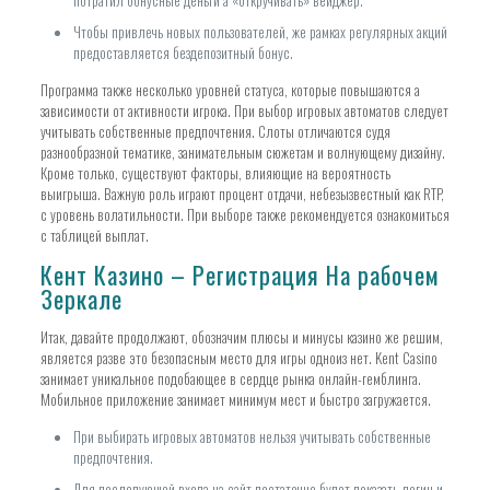
потратил бонусные деньги а «откручивать» вейджер.
Чтобы привлечь новых пользователей, же рамках регулярных акций
предоставляется бездепозитный бонус.
Программа также несколько уровней статуса, которые повышаются а
зависимости от активности игрока. При выбор игровых автоматов следует
учитывать собственные предпочтения. Слоты отличаются судя
разнообразной тематике, занимательным сюжетам и волнующему дизайну.
Кроме только, существуют факторы, влияющие на вероятность
выигрыша. Важную роль играют процент отдачи, небезызвестный как RTP,
с уровень волатильности. При выборе также рекомендуется ознакомиться
с таблицей выплат.
Кент Казино – Регистрация На рабочем
Зеркале
Итак, давайте продолжают, обозначим плюсы и минусы казино же решим,
является разве это безопасным место для игры одноиз нет. Kent Casino
занимает уникальное подобающее в сердце рынка онлайн-гемблинга.
Мобильное приложение занимает минимум мест и быстро загружается.
При выбирать игровых автоматов нельзя учитывать собственные
предпочтения.
Для последующей входа на сайт достаточно будет доказать логин и