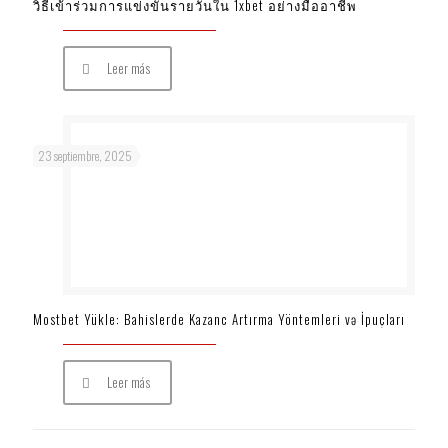
วิธีเข้าร่วมการแข่งขันรายวันใน 1xbet อย่างมืออาชีพ
Leer más
23 septiembre, 2025
Mostbet Yükle: Bahislerde Kazanc Artırma Yöntemleri və İpuçları
Leer más