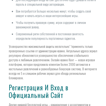
пароль в специальной виде авторизации.
Вам потребуется больше несколько минут, чтобы создать свой
аккаунт и начать играть в наши интереснейшие игры.
Чтобы получить призовую сумму, игрок содержит в личном
завкоммуной заявку.
Современный ритм собственной и постоянная занятость
определили популярность портативных гаджетов.
Усовершенство максимальной защиты желательно” “применять только
проверенные ссылки от администрации казино. Актуальные адреса зеркал
регулярно обновляются усовершенство обеспечения стабильного
доступа к любимым развлечениям. Онлайн казино Кент — новая игровая
платформа, которая предложила клиентам более 2000 автоматов и
настольных развлечений и разнообразных бонусную систему. В интернете
всегда не 5 и слишком рабочих зеркал для обхода региональных
блокировок.
Регистрация И Вход в
Официальный Сайт
Другие никакой бесплатной игры – ознакомление с ассортиментом и