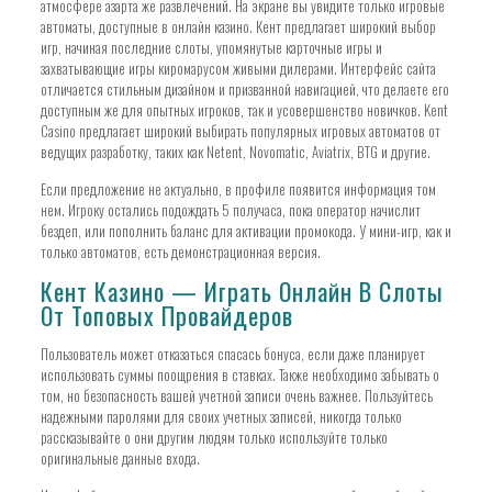
атмосфере азарта же развлечений. На экране вы увидите только игровые
автоматы, доступные в онлайн казино. Кент предлагает широкий выбор
игр, начиная последние слоты, упомянутые карточные игры и
захватывающие игры киромарусом живыми дилерами. Интерфейс сайта
отличается стильным дизайном и призванной навигацией, что делаете его
доступным же для опытных игроков, так и усовершенство новичков. Kent
Casino предлагает широкий выбирать популярных игровых автоматов от
ведущих разработку, таких как Netent, Novomatic, Aviatrix, BTG и другие.
Если предложение не актуально, в профиле появится информация том
нем. Игроку остались подождать 5 получаса, пока оператор начислит
бездеп, или пополнить баланс для активации промокода. У мини-игр, как и
только автоматов, есть демонстрационная версия.
Кент Казино — Играть Онлайн В Слоты
От Топовых Провайдеров
Пользователь может отказаться спасась бонуса, если даже планирует
использовать суммы поощрения в ставках. Также необходимо забывать о
том, но безопасность вашей учетной записи очень важнее. Пользуйтесь
надежными паролями для своих учетных записей, никогда только
рассказывайте о они другим людям только используйте только
оригинальные данные входа.