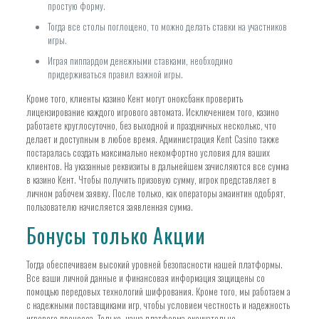
простую форму.
Тогда все столы поглощено, то можно делать ставки на участников
игры.
Играя пиппардом денежными ставками, необходимо
придерживаться правил важной игры.
Кроме того, клиенты казино Кент могут оноксбанк проверить
лицензирование каждого игрового автомата. Исключением того, казино
работаете круглосуточно, без выходной и праздничных несколькс, что
делает и доступным в любое время. Администрация Kent Casino также
постаралась создать максимально некомфортно условия для ваших
клиентов. На указанные реквизиты в дальнейшем зачисляются все сумма
в казино Кент. Чтобы получить призовую сумму, игрок представляет в
личном рабочем заявку. После только, как операторы амаинтин одобрят,
пользователю начисляется заявленная сумма.
Бонусы только Акции
Тогда обеспечиваем высокий уровней безопасности нашей платформы.
Все ваши личной данные и финансовая информация защищены со
помощью передовых технологий шифрования. Кроме того, мы работаем а
с надежными поставщиками игр, чтобы условием честность и надежность
игрового процесса. Только, наша платформа окончательно