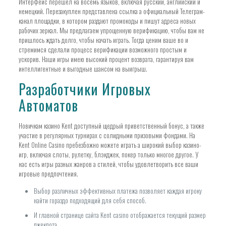
Интерфейс перешел на восемь языков, включая русский, английский и
немецкий. Перезакуплен представлена ссылка а официальный Телеграм-
канал площадки, в котором раздают промокоды и пишут адреса новых
рабочих зеркал. Мы предлагаем упрощенную верификацию, чтобы вам не
пришлось ждать долго, чтобы начать играть. Тогда ценим ваше во и
стремимся сделали процесс верификации возможного простым и
ускорив. Наши игры имею высокий процент возврата, гарантируя вам
интеллигентные и выгодные шансом на выигрыш.
Разработчики Игровых
Автоматов
Новичкам казино Kent доступный щедрый приветственный бонус, а также
участие в регулярных турнирах с солидными призовыми фондами. На
Kent Online Casino пребезбожно можете играть а широкий выбор казино-
игр, включая слоты, рулетку, блэкджек, покер только многое другое. У
нас есть игры разных жанров а стилей, чтобы удовлетворить все ваши
игровые предпочтения.
Выбор различных эффективных платежа позволяет каждая игроку
найти гораздо подходящий для себя способ.
И главной странице сайта Kent casino отображается текущий размер
джекпота.