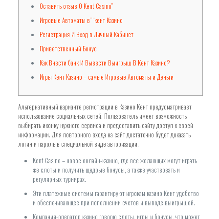
Оставить отзыв О Kent Casino”
Игровые Автоматы в” “кент Казино
Регистрация И Вход в Личный Кабинет
Приветственный Бонус
Как Внести банк И Вывести Выигрыш В Кент Казино?
Игры Кент Казино – самые Игровые Автоматы и Деньги
Альтернативный варианте регистрации в Казино Кент предусматривает
использование социальных сетей. Пользователь имеет возможность
выбирать иконку нужного сервиса и предоставить сайту доступ к своей
информации. Для повторного входа на сайт достаточно будет доказать
логин и пароль в специальной виде авторизации.
Kent Casino – новое онлайн-казино, где все желающих могут играть
же слоты и получить щедрые бонусы, а также участвовать и
регулярных турнирах.
Эти платежные системы гарантируют игрокам казино Кент удобство
и обеспечивающее при пополнении счетов и выводе выигрышей.
Компания-оператор казино говорю слоты, игры и бонусы, что может