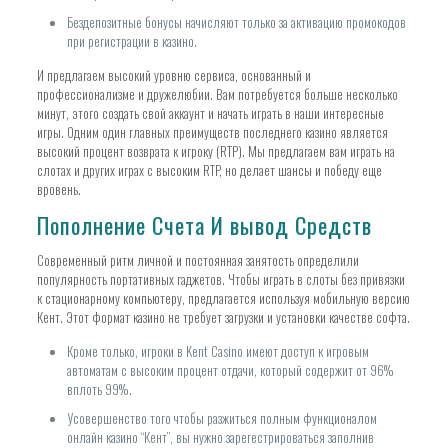
Бездепозитные бонусы начисляют только за активацию промокодов
при регистрации в казино.
И предлагаем высокий уровню сервиса, основанный и
профессионализме и дружелюбии. Вам потребуется больше несколько
минут, этого создать свой аккаунт и начать играть в наши интересные
игры. Одним один главных преимуществ последнего казино является
высокий процент возврата к игроку (RTP). Мы предлагаем вам играть на
слотах и других играх с высоким RTP, но делает шансы и победу еще
вровень.
Пополнение Счета И вывод Средств
Современный ритм личной и постоянная занятость определили
популярность портативных гаджетов. Чтобы играть в слоты без привязки
к стационарному компьютеру, предлагается используя мобильную версию
Кент. Этот формат казино не требует загрузки и установки качестве софта.
Кроме только, игроки в Kent Casino имеют доступ к игровым
автоматам с высоким процент отдачи, который содержит от 96%
вплоть 99%.
Усовершенство того чтобы разжиться полным функционалом
онлайн казино “Кент”, вы нужно зарегестрироваться заполнив