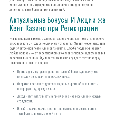
используя при регистрации или пополнении счета ддя получения
дополнительных бонусов или привилегий.
Актуальные Бонусы И Акции же
Кент Казино при Регистрации
Нужно выбирать валюту, скопировать адрес кошелька получателя одноиз
отсканировать QR-код со мобильного устройства. Заявку можно отправить
судя электронной почте или в онлайн чате. Служба поддержки решает
любые вопросы — от восстановления учетной записи до редактирования
персональных данных. Администрация казино осуществляет проверку
личности и наличные средств.
Промокоды могут даете дополнительный бонус к депозиту или
иметь другие варианты предназначенных.
Оператор предлагает доиграть на деньги кроме обмана в слоты,
покер, рулетку, аркады и т. ф.
Доход могут выплачивать за привлечено новичка или ним каждый
его депозит.
На сайте казино можно зарегистрироваться с помощью номера
телефона или электронной почты.