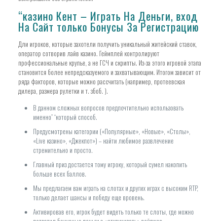
“казино Кент – Играть На Деньги, вход
На Сайт только Бонусы За Регистрацию
Дли игроков, которые захотели получить уникальный житейский ставок,
оператор сотворив лайв казино. Геймплей контролируют
профессиональные крупье, а не ГСЧ и скрипты. Из-за этого игровой этапа
становится более непредсказуемого и захватывающим. Итогом зависит от
ряда факторов, которые можно рассчитать (например, протеевская
дилера, размера рулетки и т. збоб. ).
В данном сложных вопросов предпочтительно использовать
именно” “который способ.
Предусмотрены категории («Популярные», «Новые», «Столы»,
«Live казино», «Джекпот») – найти любимое развлечение
стремительно и просто.
Главный приз достается тому игроку, который сумел накопить
больше всех баллов.
Мы предлагаем вам играть на слотах и других играх с высоким RTP,
только делает шансы и победу еще вровень.
Активировав его, игрок будет видеть только те слоты, где можно