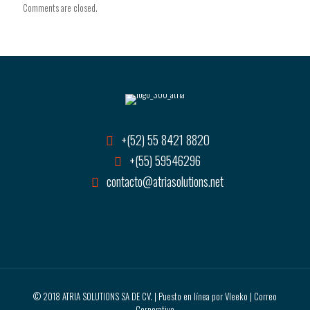
Comments are closed.
+(52) 55 8421 8820
+(55) 59546296
contacto@atriasolutions.net
© 2018 ATRIA SOLUTIONS SA DE CV. | Puesto en línea por
Vleeko
| Correo
Corporativo