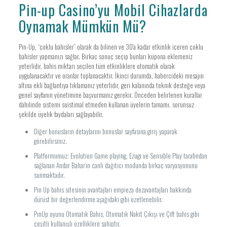
Pin-up Casino’yu Mobil Cihazlarda
Oynamak Mümkün Mü?
Pin-Up, “çoklu bahisler” olarak da bilinen ve 30’a kadar etkinlik içeren çoklu
bahisler yapmanızı sağlar. Birkaç sonuç seçip bunları kupona eklemeniz
yeterlidir, bahis miktarı seçilen tüm etkinliklere otomatik olarak
uygulanacaktır ve oranlar toplanacaktır. İkinci durumda, habercideki mesajın
altına ekli bağlantıya tıklamanız yeterlidir, geri kalanında teknik desteğe veya
genel sayfanın yönetimine başvurmanız gerekir. Önceden belirlenen kurallar
dahilinde sistemi suistimal etmeden kullanan üyelerin tamamı, sorunsuz
şekilde üyelik faydaları sağlayabilir.
Diğer bonusların detaylarını bonuslar sayfasına giriş yaparak
görebilirsiniz.
Platformumuz; Evolution Game playing, Ezugi ve Sensible Play tarafından
sağlanan Andar Bahar’ın canlı dağıtıcı modunda birkaç varyasyonunu
sunmaktadır.
Pin Up bahis sitesinin avantajları empieza dezavantajları hakkında
dürüst bir değerlendirme aşağıdaki gibi özetlenebilir.
PınUp oyunu Otomatik Bahis, Otomatik Nakit Çıkışı ve Çift bahis gibi
çeşitli kullanışlı özelliklere sahiptir.