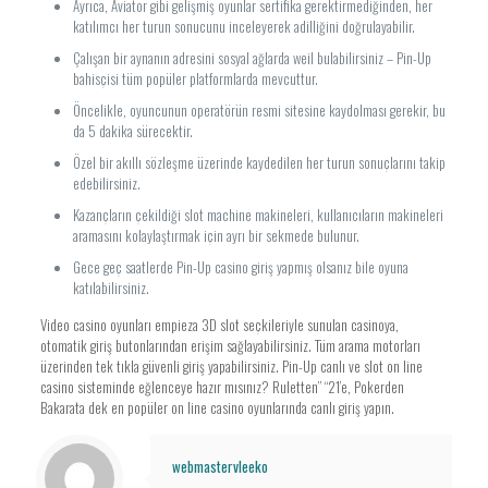
Ayrıca, Aviator gibi gelişmiş oyunlar sertifika gerektirmediğinden, her
katılımcı her turun sonucunu inceleyerek adilliğini doğrulayabilir.
Çalışan bir aynanın adresini sosyal ağlarda weil bulabilirsiniz – Pin-Up
bahisçisi tüm popüler platformlarda mevcuttur.
Öncelikle, oyuncunun operatörün resmi sitesine kaydolması gerekir, bu
da 5 dakika sürecektir.
Özel bir akıllı sözleşme üzerinde kaydedilen her turun sonuçlarını takip
edebilirsiniz.
Kazançların çekildiği slot machine makineleri, kullanıcıların makineleri
aramasını kolaylaştırmak için ayrı bir sekmede bulunur.
Gece geç saatlerde Pin-Up casino giriş yapmış olsanız bile oyuna
katılabilirsiniz.
Video casino oyunları empieza 3D slot seçkileriyle sunulan casinoya,
otomatik giriş butonlarından erişim sağlayabilirsiniz. Tüm arama motorları
üzerinden tek tıkla güvenli giriş yapabilirsiniz. Pin-Up canlı ve slot on line
casino sisteminde eğlenceye hazır mısınız? Ruletten” “21’e, Pokerden
Bakarata dek en popüler on line casino oyunlarında canlı giriş yapın.
webmastervleeko