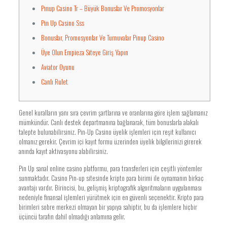
Pınup Casino Tr – Büyük Bonuslar Ve Promosyonlar
Pin Up Casino Sss
Bonuslar, Promosyonlar Ve Turnuvalar Pinup Casino
Üye Olun Empieza Siteye Giriş Yapın
Aviator Oyunu
Canlı Rulet
Genel kuralların yanı sıra çevrim şartlarına ve oranlarına göre işlem sağlamanız
mümkündür. Canlı destek departmanına bağlanarak, tüm bonuslarla alakalı
talepte bulunabilirsiniz. Pin-Up Casino üyelik işlemleri için reşit kullanıcı
olmanız gerekir. Çevrim içi kayıt formu üzerinden üyelik bilgilerinizi girerek
anında kayıt aktivasyonu alabilirsiniz.
Pin Up sanal online casino platformu, para transferleri için çeşitli yöntemler
sunmaktadır. Casino Pin-up sitesinde kripto para birimi ile oynamanın birkaç
avantajı vardır. Birincisi, bu, gelişmiş kriptografik algoritmaların uygulanması
nedeniyle finansal işlemleri yürütmek için en güvenli seçenektir. Kripto para
birimleri sobre merkezi olmayan bir yapıya sahiptir, bu da işlemlere hiçbir
üçüncü tarafın dahil olmadığı anlamına gelir.