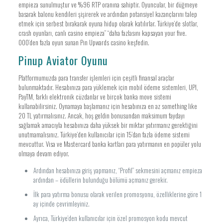
empieza sunulmuştur ve %96 RTP oranına sahiptir. Oyuncular, bir düğmeye
basarak balonu kendileri şişirerek ve ardından potansiyel kazançlarını talep
etmek için serbest bırakarak oyuna hidup olarak katılırlar. Türkiye’de slotlar,
crash oyunları, canlı casino empieza” “daha fazlasını kapsayan your five.
000’den fazla oyun sunan Pın Upwards casino keşfedin.
Pinup Aviator Oyunu
Platformumuzda para transfer işlemleri için çeşitli finansal araçlar
bulunmaktadır. Hesabınıza para yüklemek için mobil ödeme sistemleri, UPI,
PayTM, farklı elektronik cüzdanlar ve birçok banka move sistemi
kullanabilirsiniz. Oynamaya başlamanız için hesabınıza en az something like
20 TL yatırmalısınız. Ancak, hoş geldin bonusundan maksimum faydayı
sağlamak amacıyla hesabınıza daha yüksek bir miktar yatırmanız gerektiğini
unutmamalısınız. Türkiye’den kullanıcılar için 15’dan fazla ödeme sistemi
mevcuttur. Visa ve Mastercard banka kartları para yatırmanın en popüler yolu
olmaya devam ediyor.
Ardından hesabınıza giriş yapmanız, “Profil” sekmesini açmanız empieza
ardından – ödüllerin bulunduğu bölümü açmanız gerekir.
İlk para yatırma bonusu olarak verilen promosyonu, özelliklerine göre 1
ay içinde çevrimleyiniz.
Ayrıca, Türkiye’den kullanıcılar için özel promosyon kodu mevcut