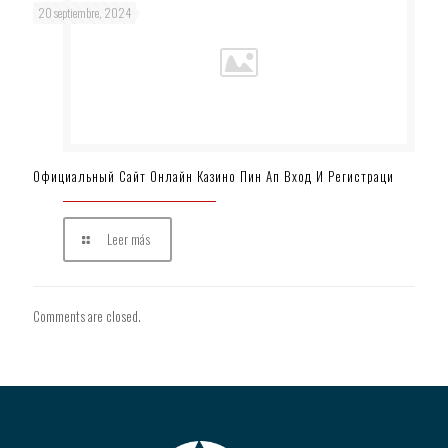
20 septiembre, 2024
Официальный Сайт Онлайн Казино Пин Ап Вход И Регистраци
Leer más
Comments are closed.