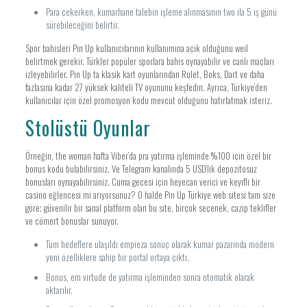
Para çekerken, kumarhane talebin işleme alınmasının two ila 5 iş günü
sürebileceğini belirtir.
Spor bahisleri Pin Up kullanıcılarının kullanımına açık olduğunu weil
belirtmek gerekir. Türkler popüler sporlara bahis oynayabilir ve canlı maçları
izleyebilirler. Pin Up ta klasik kart oyunlarından Rulet, Boks, Dart ve daha
fazlasına kadar 27 yüksek kaliteli TV oyununu keşfedin. Ayrıca, Türkiye’den
kullanıcılar için özel promosyon kodu mevcut olduğunu hatırlatmak isteriz.
Stolüstü Oyunlar
Örneğin, the woman hafta Viber’da pra yatırma işleminde %100 için özel bir
bonus kodu bulabilirsiniz. Ve Telegram kanalında 5 USD’lik depozitosuz
bonusları oynayabilirsiniz. Cuma gecesi için heyecan verici ve keyifli bir
casino eğlencesi mi arıyorsunuz? O halde Pin Up Türkiye web sitesi tam size
göre; güvenilir bir sanal platform olan bu site, birçok seçenek, cazip teklifler
ve cömert bonuslar sunuyor.
Tüm hedeflere ulaşıldı empieza sonuç olarak kumar pazarında modern
yeni özelliklere sahip bir portal ortaya çıktı.
Bonus, em virtude de yatırma işleminden sonra otomatik olarak
aktarılır.