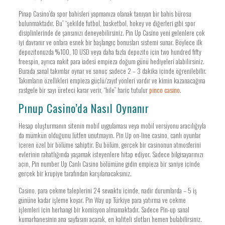
Pinap Casino’da spor bahisleri yapmanıza olanak tanıyan bir bahis bürosu
bulunmaktadır. Bu” “şekilde futbol, basketbol, hokey ve diğerleri gibi spor
disiplinlerinde de şansınızı deneyebilirsiniz. Pin Up Casino yeni gelenlere çok
iyi davranır ve onlara esnek bir başlangıç bonusları sistemi sunar. Böylece ilk
depozitonuzda %100, 10 USD veya daha fazla depozito için two hundred fifty
freespin, ayrıca nakit para iadesi empieza doğum günü hediyeleri alabilirsiniz.
Burada sanal takımlar oynar ve sonuç sadece 2 – 3 dakika içinde öğrenilebilir.
Takımların özellikleri empieza güçlü/zayıf yönleri vardır ve kimin kazanacağına
rastgele bir sayı üreteci karar verir, “hile” hariç tutulur
pinco casino
.
Pınup Casino’da Nasıl Oynanır
Hesap oluşturmanın sitenin mobil uygulaması veya mobil versiyonu aracılığıyla
da mümkün olduğunu lütfen unutmayın. Pin Up on-line casino, canlı oyunlar
içeren özel bir bölüme sahiptir. Bu bölüm, gerçek bir casinonun atmosferini
evlerinin rahatlığında yaşamak isteyenlere hitap ediyor. Sadece bilgisayarınızı
açın, Pin number Up Canlı Casino bölümüne gidin empieza bir saniye içinde
gerçek bir krupiye tarafından karşılanacaksınız.
Casino, para çekme taleplerini 24 sewaktu içinde, nadir durumlarda – 5 iş
gününe kadar işleme koyar. Pin Way up Türkiye para yatırma ve çekme
işlemleri için herhangi bir komisyon almamaktadır. Sadece Pin-up sanal
kumarhanesinin ana sayfasını açarak, en kaliteli slotları hemen bulabilirsiniz.