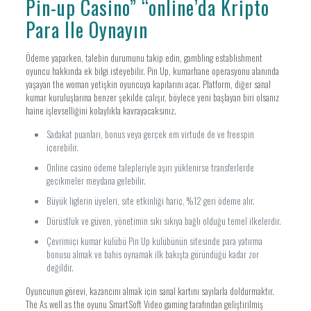
Pin-up Casino” “online’da Kripto
Para Ile Oynayın
Ödeme yaparken, talebin durumunu takip edin, gambling establishment
oyuncu hakkında ek bilgi isteyebilir. Pin Up, kumarhane operasyonu alanında
yaşayan the woman yetişkin oyuncuya kapılarını açar. Platform, diğer sanal
kumar kuruluşlarına benzer şekilde çalışır, böylece yeni başlayan biri olsanız
haine işlevselliğini kolaylıkla kavrayacaksınız.
Sadakat puanları, bonus veya gerçek em virtude de ve freespin
içerebilir.
Online casino ödeme talepleriyle aşırı yüklenirse transferlerde
gecikmeler meydana gelebilir.
Büyük liglerin üyeleri, site etkinliği hariç, %12 geri ödeme alır.
Dürüstlük ve güven, yönetimin sıkı sıkıya bağlı olduğu temel ilkelerdir.
Çevrimiçi kumar kulübü Pin Up kulübünün sitesinde para yatırma
bonusu almak ve bahis oynamak ilk bakışta göründüğü kadar zor
değildir.
Oyuncunun görevi, kazancını almak için sanal kartını sayılarla doldurmaktır.
The As well as the oyunu SmartSoft Video gaming tarafından geliştirilmiş