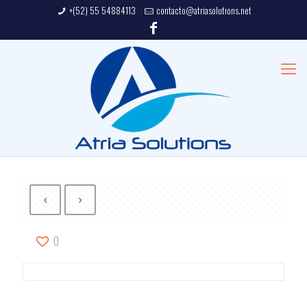
+(52) 55 54884113
contacto@atriasolutions.net
0