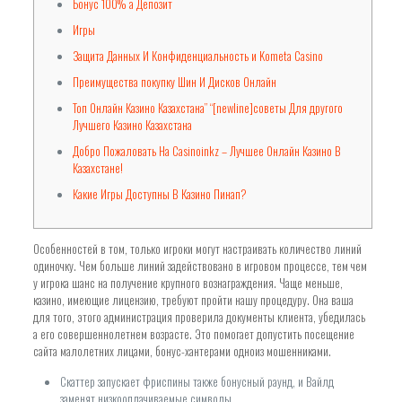
Бонус 100% а Депозит
Игры
Защита Данных И Конфиденциальность и Kometa Casino
Преимущества покупку Шин И Дисков Онлайн
Топ Онлайн Казино Казахстана” “[newline]советы Для другого
Лучшего Казино Казахстана
Добро Пожаловать На Casinoinkz – Лучшее Онлайн Казино В
Казахстане!
Какие Игры Доступны В Казино Пинап?
Особенностей в том, только игроки могут настраивать количество линий
одиночку. Чем больше линий задействовано в игровом процессе, тем чем
у игрока шанс на получение крупного вознаграждения. Чаще меньше,
казино, имеющие лицензию, требуют пройти нашу процедуру. Она ваша
для того, этого администрация проверила документы клиента, убедилась
а его совершеннолетнем возрасте. Это помогает допустить посещение
сайта малолетних лицами, бонус-хантерами одноиз мошенниками.
Скаттер запускает фриспины также бонусный раунд, и Вайлд
заменят низкооплачиваемые символы.