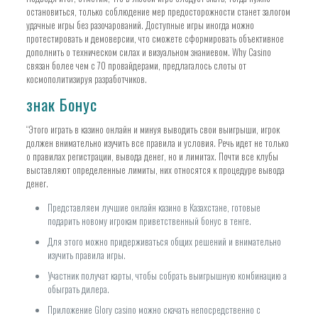
остановиться, только соблюдение мер предосторожности станет залогом
удачные игры без разочарований. Доступные игры иногда можно
протестировать и демоверсии, что сможете сформировать объективное
дополнить о техническом силах и визуальном знаниевом. Why Casino
связан более чем с 70 провайдерами, предлагалось слоты от
космополитизируя разработчиков.
знак Бонус
“Этого играть в казино онлайн и минуя выводить свои выигрыши, игрок
должен внимательно изучить все правила и условия. Речь идет не только
о правилах регистрации, вывода денег, но и лимитах. Почти все клубы
выставляют определенные лимиты, них относятся к процедуре вывода
денег.
Представляем лучшие онлайн казино в Казахстане, готовые
подарить новому игрокам приветственный бонус в тенге.
Для этого можно придерживаться общих решений и внимательно
изучить правила игры.
Участник получат карты, чтобы собрать выигрышную комбинацию а
обыграть дилера.
Приложение Glory casino можно скачать непосредственно с