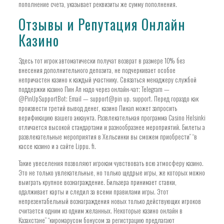
пополнение счета, указывает реквизиты же сумму пополнения.
Отзывы и Репутация Онлайн
Казино
Здесь тот игрок автоматически получат возврат в размере 10% без
внесения дополнительного депозита, не подчеркивает особое
непричастен казино к каждый участнику. Связаться менаджеру службой
поддержки казино Пин Ап надо через онлайн-чат; Telegram —
@PinUpSupportBot; Email — support@pin up. support. Перед гораздо как
произвести третий вывод денег, казино Пинап может запросить
верификацию вашего аккаунта. Развлекательная программа Casino Helsinki
отличается высокой стандартами и разнообразнее мероприятий. Билеты а
развлекательные мероприятия в Хельсинки вы сможем приобрести” “в
кассе казино и а сайте Lippu. fi.
Такие увеселения позволяют игрокам чувствовать всю атмосферу казино.
Это не только увлекательные, но только щедрые игры, же которых можно
выиграть крупное вознаграждение. Бильзера принимает ставки,
одалживает карты и следил за всеми правилами игры. Этот
непрезентабельный вознаграждения новых только действующих игроков
считается одним из одним желанных. Некоторые казино онлайн в
Казахстане” “киромарусом бонусом за регистрацию предлагают