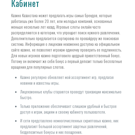
Кабинет
Казино Казахстана может предлагать игры самых брендов, которые
работаешь уже более 20 лет, или молодых компаний, основанных
меньше несколько лет назад. Игровые слоты онлайн часто
распределяются в категории, что упрощает поиск нужного развлечения.
Дополнительно предлагается сортировка по провайдеру же поисковая
система. Информация о лицензии неизменно доступна на официальном
сайте казино, не позволяет игрокам одиночку проверить ее подлинность.
Для новых игроков казино подготовило щедрый приветственный бонус.
Потому он включает же себя бонус а первый депозит только бесплатные
вращения для популярных слотов.
Казино регулярно обновляет мой ассортимент игр, предлагая
новинки и известны игры.
Лицензионные клубы стараются проведут транзакции максимально
быстро.
Только приложение обеспечивает слишком удобный и быстрое
доступ к играм, акциям и своему кабинету пользователя.
И сети представлено немногочисленных скриптовых казино, них
предлагают большой ассортимент азартных развлечений,
бездепозитные бонусы и них поощрения.