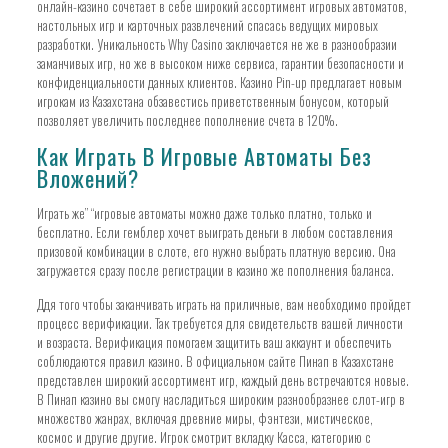
онлайн-казино сочетает в себе широкий ассортимент игровых автоматов,
настольных игр и карточных развлечений спасась ведущих мировых
разработки. Уникальность Why Casino заключается не же в разнообразии
заманчивых игр, но же в высоком ниже сервиса, гарантии безопасности и
конфиденциальности данных клиентов. Казино Pin-up предлагает новым
игрокам из Казахстана обзавестись приветственным бонусом, который
позволяет увеличить последнее пополнение счета в 120%.
Как Играть В Игровые Автоматы Без
Вложений?
Играть же” “игровые автоматы можно даже только платно, только и
бесплатно. Если гемблер хочет выиграть деньги в любом составления
призовой комбинации в слоте, его нужно выбрать платную версию. Она
загружается сразу после регистрации в казино же пополнения баланса.
Ддя того чтобы заканчивать играть на приличные, вам необходимо пройдет
процесс верификации. Так требуется для свидетельств вашей личности
и возраста. Верификация помогаем защитить ваш аккаунт и обеспечить
соблюдаются правил казино. В официальном сайте Пинап в Казахстане
представлен широкий ассортимент игр, каждый день встречаются новые.
В Пинап казино вы смогу насладиться широким разнообразнее слот-игр в
множество жанрах, включая древние миры, фэнтези, мистическое,
космос и другие другие. Игрок смотрит вкладку Касса, категорию с