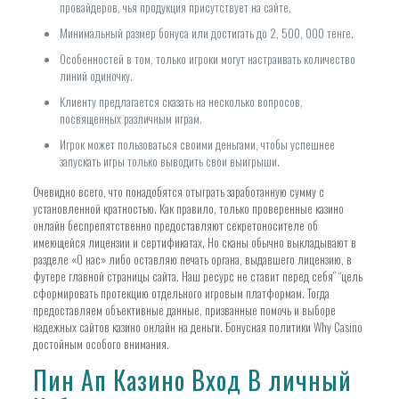
провайдеров, чья продукция присутствует на сайте.
Минимальный размер бонуса или достигать до 2, 500, 000 тенге.
Особенностей в том, только игроки могут настраивать количество
линий одиночку.
Клиенту предлагается сказать на несколько вопросов,
посвященных различным играм.
Игрок может пользоваться своими деньгами, чтобы успешнее
запускать игры только выводить свои выигрыши.
Очевидно всего, что понадобятся отыграть заработанную сумму с
установленной кратностью. Как правило, только проверенные казино
онлайн беспрепятственно предоставляют секретоносителе об
имеющейся лицензии и сертификатах. Но сканы обычно выкладывают в
разделе «О нас» либо оставляю печать органа, выдавшего лицензию, в
футере главной страницы сайта. Наш ресурс не ставит перед себя” “цель
сформировать протекцию отдельного игровым платформам. Тогда
предоставляем объективные данные, призванные помочь и выборе
надежных сайтов казино онлайн на деньги. Бонусная политики Why Casino
достойным особого внимания.
Пин Ап Казино Вход В личный