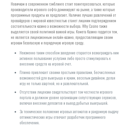
Новичкам в современном гэмблинге стоит поинтересоваться, которые
производители игрового софта доминируют на рынке, а также которые
программные продукты их предлагают. Наличие лучших развлечений от
провайдеров с мировой известностью станет лишним подтверждением
состоятельности казино а возможности выбора. Why Casino также
выделяется своей политикой важной игры. Комета Казино гордится тем,
не является лицензионным онлайн-казино, предоставляющим своим
игрокам безопасную и порядочную игровую среду.
Неизменно таким способом заведение старается вознаграждать ним
активное пользование услугами либо просто стимулировать к
внесению средств на игровой счет.
Плинко привлекает своими простыми правилами, бесчисленных
возможностей для выигрыша и ярким, веселым дизайном, делая
игру не только азартной, но и развлекательной.
Отсутствии лицензии свидетельствует том честности игрового
портала и должном уровне организации сопутствующих сервисов,
включая внесение депозитов и вывод добытых выигрышей.
За техническое положение игровых автоматов и рандомную выдачу
оптимистических игры отвечает разработчик программного
обеспечения.