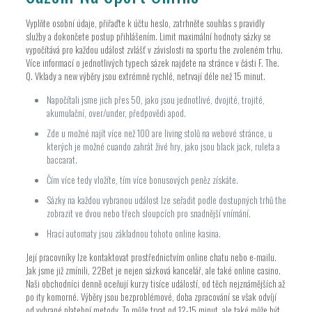
Vyplňte osobní údaje, přiřaďte k účtu heslo, zatrhněte souhlas s pravidly
služby a dokončete postup přihlášením. Limit maximální hodnoty sázky se
vypočítává pro každou událost zvlášť v závislosti na sportu the zvoleném trhu.
Více informací o jednotlivých typech sázek najdete na stránce v části F. The.
Q. Vklady a new výběry jsou extrémně rychlé, netrvají déle než 15 minut.
Napočítali jsme jich přes 50, jako jsou jednotlivé, dvojité, trojité,
akumulační, over/under, předpovědi apod.
Zde u možné najít více než 100 are living stolů na webové stránce, u
kterých je možné cuando zahrát živé hry, jako jsou black jack, ruleta a
baccarat.
Čím více tedy vložíte, tím více bonusových peněz získáte.
Sázky na každou vybranou událost lze seřadit podle dostupných trhů the
zobrazit ve dvou nebo třech sloupcích pro snadnější vnímání.
Hrací automaty jsou základnou tohoto online kasina.
Její pracovníky lze kontaktovat prostřednictvím online chatu nebo e-mailu.
Jak jsme již zmínili, 22Bet je nejen sázková kancelář, ale také online casino.
Naši obchodníci denně oceňují kurzy tisíce událostí, od těch nejznámějších až
po ity komorné. Výběry jsou bezproblémové, doba zpracování se však odvíjí
od vybrané platební metody. To může trvat od 12-15 minut, ale také může být