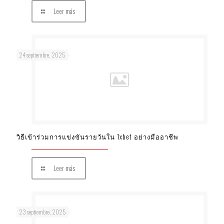
Leer más
24 septiembre, 2025
วิธีเข้าร่วมการแข่งขันรายวันใน 1xbet อย่างมืออาชีพ
Leer más
23 septiembre, 2025