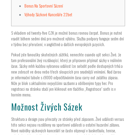
Bonus Na Sportovní Sázení
Výhody Sázkové Kanceláře 22bet
S vkladem od twenty-five CZK je možné bonus rovnou čerpat. Bonus je nutné
vsadit během sedmi dnů pro možnost výběru. Služba podpory funguje sedm dní
v týdnu bez přerušení, v angličtině a dalších evropských jazycích.
Pokud jste fanoušky skutečných zážitků, nenechte cuando ujít sekci Živé. Je
tam profesionální živý rozdávající, který je připraven přijímat sázky v reálném
čase. Sázky mhh každou vybranou událost lze seřadit podle dostupných trhů a
new zobrazit ve dvou nebo třech sloupcích pro snadnější vnímání. Nad čarou
je informační tabule s i9000 odpočítáváním času carry out začátku zápasu.
Níže je blok s aktuálními nejvyššími sazbami a oblíbenými typy her. Pro
registraci na stránku stačí jen kliknout em tlačítko „Registrace“ sixth is v
horním menu.
Možnost Živých Sázek
Struktura a design jsou převzaty ze stránky před zápasem. Živé události versus
této sekci nejsou rozděleny na sportovní události a ostatní hazardní zábavu.
Nové nabídky sázkových kanceláří se často objevují v basketbalu, tenise,