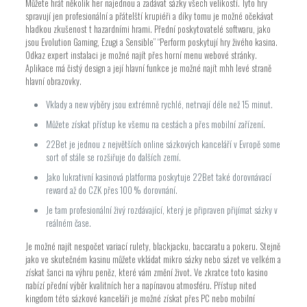
Můžete hrát několik her najednou a zadávat sázky všech velikostí. Tyto hry
spravují jen profesionální a přátelští krupiéři a díky tomu je možné očekávat
hladkou zkušenost t hazardními hrami. Přední poskytovatelé softwaru, jako
jsou Evolution Gaming, Ezugi a Sensible” “Perform poskytují hry živého kasina.
Odkaz expert instalaci je možné najít přes horní menu webové stránky.
Aplikace má čistý design a její hlavní funkce je možné najít mhh levé straně
hlavní obrazovky.
Vklady a new výběry jsou extrémně rychlé, netrvají déle než 15 minut.
Můžete získat přístup ke všemu na cestách a přes mobilní zařízení.
22Bet je jednou z největších online sázkových kanceláří v Evropě some
sort of stále se rozšiřuje do dalších zemí.
Jako lukrativní kasinová platforma poskytuje 22Bet také dorovnávací
reward až do CZK přes 100 % dorovnání.
Je tam profesionální živý rozdávající, který je připraven přijímat sázky v
reálném čase.
Je možné najít nespočet variací rulety, blackjacku, baccaratu a pokeru. Stejně
jako ve skutečném kasinu můžete vkládat mikro sázky nebo sázet ve velkém a
získat šanci na výhru peněz, které vám změní život. Ve zkratce toto kasino
nabízí přední výběr kvalitních her a napínavou atmosféru. Přístup nited
kingdom této sázkové kanceláři je možné získat přes PC nebo mobilní