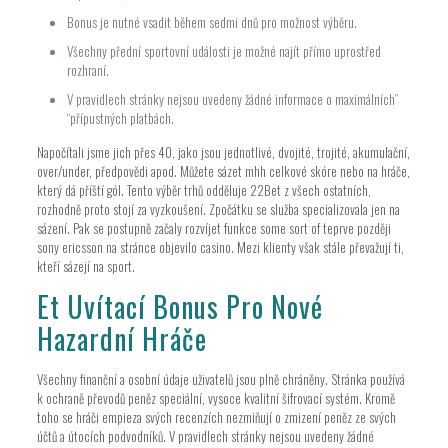
Bonus je nutné vsadit během sedmi dnů pro možnost výběru.
Všechny přední sportovní události je možné najít přímo uprostřed
rozhraní.
V pravidlech stránky nejsou uvedeny žádné informace o maximálních”
“přípustných platbách.
Napočítali jsme jich přes 40, jako jsou jednotlivé, dvojité, trojité, akumulační,
over/under, předpovědi apod. Můžete sázet mhh celkové skóre nebo na hráče,
který dá příští gól. Tento výběr trhů odděluje 22Bet z všech ostatních,
rozhodně proto stojí za vyzkoušení. Zpočátku se služba specializovala jen na
sázení. Pak se postupně začaly rozvíjet funkce some sort of teprve později
sony ericsson na stránce objevilo casino. Mezi klienty však stále převažují ti,
kteří sázejí na sport.
Et Uvítací Bonus Pro Nové
Hazardní Hráče
Všechny finanční a osobní údaje uživatelů jsou plně chráněny. Stránka používá
k ochraně převodů peněz speciální, vysoce kvalitní šifrovací systém. Kromě
toho se hráči empieza svých recenzích nezmiňují o zmizení peněz ze svých
účtů a útocích podvodníků. V pravidlech stránky nejsou uvedeny žádné