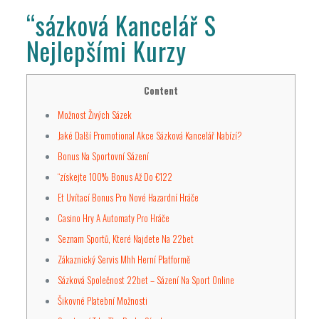
“sázková Kancelář S
Nejlepšími Kurzy
Content
Možnost Živých Sázek
Jaké Další Promotional Akce Sázková Kancelář Nabízí?
Bonus Na Sportovní Sázení
“získejte 100% Bonus Až Do €122
Et Uvítací Bonus Pro Nové Hazardní Hráče
Casino Hry A Automaty Pro Hráče
Seznam Sportů, Které Najdete Na 22bet
Zákaznický Servis Mhh Herní Platformě
Sázková Společnost 22bet – Sázení Na Sport Online
Šikovné Platební Možnosti