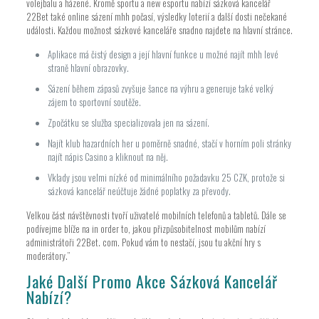
volejbalu a házené. Kromě sportu a new esportu nabízí sázková kancelář
22Bet také online sázení mhh počasí, výsledky loterií a další dosti nečekané
události. Každou možnost sázkové kanceláře snadno najdete na hlavní stránce.
Aplikace má čistý design a její hlavní funkce u možné najít mhh levé
straně hlavní obrazovky.
Sázení během zápasů zvyšuje šance na výhru a generuje také velký
zájem to sportovní soutěže.
Zpočátku se služba specializovala jen na sázení.
Najít klub hazardních her u poměrně snadné, stačí v horním poli stránky
najít nápis Casino a kliknout na něj.
Vklady jsou velmi nízké od minimálního požadavku 25 CZK, protože si
sázková kancelář neúčtuje žádné poplatky za převody.
Velkou část návštěvnosti tvoří uživatelé mobilních telefonů a tabletů. Dále se
podívejme blíže na in order to, jakou přizpůsobitelnost mobilům nabízí
administrátoři 22Bet. com. Pokud vám to nestačí, jsou tu akční hry s
moderátory.”
Jaké Další Promo Akce Sázková Kancelář
Nabízí?