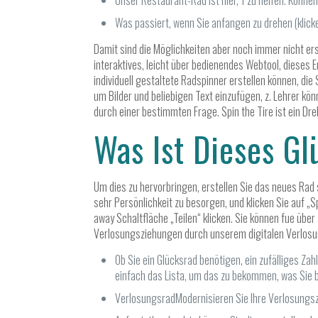
Unser Restaurant-Rad ist hier, 1 zu helfen. Können
Was passiert, wenn Sie anfangen zu drehen (klick
Damit sind die Möglichkeiten aber noch immer nicht ers
interaktives, leicht über bedienendes Webtool, dieses 
individuell gestaltete Radspinner erstellen können, di
um Bilder und beliebigen Text einzufügen, z. Lehrer k
durch einer bestimmten Frage. Spin the Tire ist ein Dreh
Was Ist Dieses G
Um dies zu hervorbringen, erstellen Sie das neues Rad 
sehr Persönlichkeit zu besorgen, und klicken Sie auf „
away Schaltfläche „Teilen“ klicken. Sie können fue über
Verlosungsziehungen durch unserem digitalen Verlosung
Ob Sie ein Glücksrad benötigen, ein zufälliges Za
einfach das Lista, um das zu bekommen, was Sie 
VerlosungsradModernisieren Sie Ihre Verlosungs