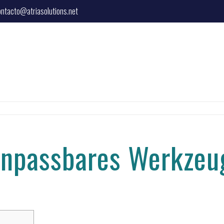
ontacto@atriasolutions.net
Anpassbares Werkzeug