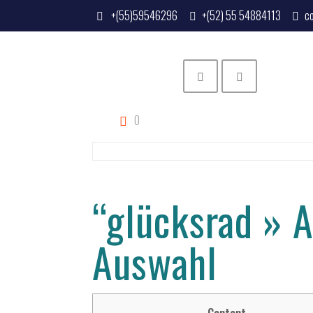
+(55)59546296
+(52) 55 54884113
c
0
“glücksrad » 
Auswahl