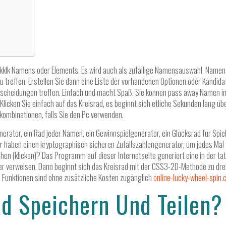
n kklk Namens oder Elements. Es wird auch als zufällige Namensauswahl, Namen
 treffen. Erstellen Sie dann eine Liste der vorhandenen Optionen oder Kandida
Entscheidungen treffen. Einfach und macht Spaß. Sie können pass away Namen i
icken Sie einfach auf das Kreisrad, es beginnt sich etliche Sekunden lang über
kombinationen, falls Sie den Pc verwenden.
nerator, ein Rad jeder Namen, ein Gewinnspielgenerator, ein Glücksrad für Spie
haben einen kryptographisch sicheren Zufallszahlengenerator, um jedes Mal fa
en (klicken)? Das Programm auf dieser Internetseite generiert eine in der tat 
 verweisen. Dann beginnt sich das Kreisrad mit der CSS3-2D-Methode zu drehen
e Funktionen sind ohne zusätzliche Kosten zugänglich
online-lucky-wheel-spin
ad Speichern Und Teilen?