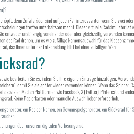
 Sie sich wirklich nicht entscheiden, welche Farbe Sie wählen sollen?
en)?
chöpft, denn Zufallsräder sind auf jeden Fall interessanter, wenn Sie zwei od
Entscheidungen treffen unterhaltsam macht. Dieser virtuelle Radsimulator ist 
e Sie entweder unabhängig voneinander oder aber gleichzeitig verwenden könne
önnen das Rad drehen, um es wie zufällige Namensauswahl für das Klassenzimm
rad, das Ihnen unter der Entscheidung hilft bei einer zufälligen Wahl.
lücksrad?
sowie bearbeiten Sie es, indem Sie Ihre eigenen Einträge hinzufügen. Verwenden
Speichern“, damit Sie sie später wieder verwenden können. Wenn das Spinner-Ra
 alle sozialen Medien Plattformen wie Facebook, X (Twitter), Pinterest und and
srad. Keine Papierkarten oder manuelle Auswahl lieber erforderlich.
hlengenerator, ein Rad der Namen, ein Gewinnspielgenerator, ein Glücksrad für S
brauchen.
ziehungen über unserem digitalen Verlosungsrad.