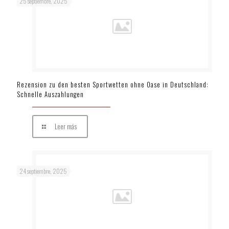
25 septiembre, 2025
Rezension zu den besten Sportwetten ohne Oase in Deutschland:
Schnelle Auszahlungen
Leer más
24 septiembre, 2025