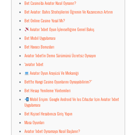
Bet Casino’da Aviator Nasıl Oynanır?
Bet Aviator: Bahis Stratejilerini Öğrenin Ve Kazancınızı Artırın
Bet Online Casino Yasal Mı?
Aviator 1xbet Oyun İşlevselliğine Genel Bakış
Bet Mobil Uygulaması
Bet Havacı Bonusları
Aviator 1xbet’in Demo Sürümünü Ücretsiz Oynayın
“aviator 1xbet
Aviator Oyun Arayüzü Ve Mekaniği
Bett’te Hangi Casino Oyunlarını Oynayabilirim?”
Bet Hesap Yenileme Yöntemleri
Mobil Erişim: Google Android Ve Ios Cihazlar Için Aviator 1xbet
Uygulaması
Bet Kişisel Hesabınıza Giriş Yapın
Masa Oyunları
Aviator 1xbet Oynamaya Nasıl Başlanır?