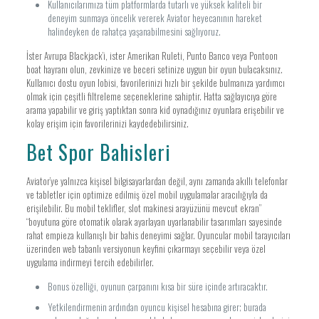
Kullanıcılarımıza tüm platformlarda tutarlı ve yüksek kaliteli bir
deneyim sunmaya öncelik vererek Aviator heyecanının hareket
halindeyken de rahatça yaşanabilmesini sağlıyoruz.
İster Avrupa Blackjack’i, ister Amerikan Ruleti, Punto Banco veya Pontoon
boat hayranı olun, zevkinize ve beceri setinize uygun bir oyun bulacaksınız.
Kullanıcı dostu oyun lobisi, favorilerinizi hızlı bir şekilde bulmanıza yardımcı
olmak için çeşitli filtreleme seçeneklerine sahiptir. Hatta sağlayıcıya göre
arama yapabilir ve giriş yaptıktan sonra kid oynadığınız oyunlara erişebilir ve
kolay erişim için favorilerinizi kaydedebilirsiniz.
Bet Spor Bahisleri
Aviator’ye yalnızca kişisel bilgisayarlardan değil, aynı zamanda akıllı telefonlar
ve tabletler için optimize edilmiş özel mobil uygulamalar aracılığıyla da
erişilebilir. Bu mobil teklifler, slot makinesi arayüzünü mevcut ekran”
“boyutuna göre otomatik olarak ayarlayan uyarlanabilir tasarımları sayesinde
rahat empieza kullanışlı bir bahis deneyimi sağlar. Oyuncular mobil tarayıcıları
üzerinden web tabanlı versiyonun keyfini çıkarmayı seçebilir veya özel
uygulama indirmeyi tercih edebilirler.
Bonus özelliği, oyunun çarpanını kısa bir süre içinde artıracaktır.
Yetkilendirmenin ardından oyuncu kişisel hesabına girer; burada