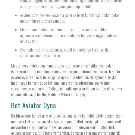
yalnızca doğrulamadan geçmekle kalmaz, aynı zamanda para işlemlerini
sobre yürütebilir ve bahis geçmişini takip edebilir.
Aviator 1xbet, yüksek kazanma şansı ve basit kurallarıyla dikkat çeken
modern bir çarpışma oyunudur.
Modern çevrimiçi kumarhaneler, ziyaretçilerine en sofistike
oyuncuların isteklerini tatmin edebilecek her zevke uygun binlerce
oyun sunar.
Oyuncular çeşitli e-cüzdanlar, mobil ödemeler ve kredi kartları
arasından seçim yapabilirler.
Modern çevrimiçi kumarhaneler, ziyaretçilerine en sofistike oyuncuların
isteklerini tatmin edebilecek her zevke uygun binlerce oyun sunar. 1xBet’te
Aviator oynarken özel bir duygu seviyesi hissedilebilir. Bu eğlence, başka
hiçbir şeye benzemez ve katılımcıları arasında adrenaline seviyesinin
yükselmesine neden olur. 1xBet, tüm kullanıcılarını ilk em virtude de yatırma
işleminizde cazip bir Hoş Geldiniz Paketi ile karşılıyor.
Bet Aviator Oyna
Bu tür Aviator bonusları size bu oyuna para yatırırken elde edebileceğinizden
çok daha fazlasını sunacaktır. Aviator oyunu, 1xBet Türkiye platformunda weil
mevcuttur ve oyunculara” “heyecan verici bir deneyim sunar. 1xBet, Türk
oyuncular için çeşitli ödeme yöntemleri, bonuslar ve promosyonlar sunarak