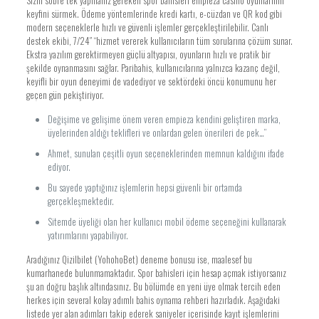
Sizin sobre tek yapmanız gereken spor bahisleri empieza casino oyunlarının
keyfini sürmek. Ödeme yöntemlerinde kredi kartı, e-cüzdan ve QR kod gibi
modern seçeneklerle hızlı ve güvenli işlemler gerçekleştirilebilir. Canlı
destek ekibi, 7/24″ “hizmet vererek kullanıcıların tüm sorularına çözüm sunar.
Ekstra yazılım gerektirmeyen güçlü altyapısı, oyunların hızlı ve pratik bir
şekilde oynanmasını sağlar. Paribahis, kullanıcılarına yalnızca kazanç değil,
keyifli bir oyun deneyimi de vadediyor ve sektördeki öncü konumunu her
geçen gün pekiştiriyor.
Değişime ve gelişime önem veren empieza kendini geliştiren marka,
üyelerinden aldığı teklifleri ve onlardan gelen önerileri de pek…”
Ahmet, sunulan çeşitli oyun seçeneklerinden memnun kaldığını ifade
ediyor.
Bu sayede yaptığınız işlemlerin hepsi güvenli bir ortamda
gerçekleşmektedir.
Sitemde üyeliği olan her kullanıcı mobil ödeme seçeneğini kullanarak
yatırımlarını yapabiliyor.
Aradığınız Qizilbilet (YohohoBet) deneme bonusu ise, maalesef bu
kumarhanede bulunmamaktadır. Spor bahisleri için hesap açmak istiyorsanız
şu an doğru başlık altındasınız. Bu bölümde en yeni üye olmak tercih eden
herkes için several kolay adımlı bahis oynama rehberi hazırladık. Aşağıdaki
listede yer alan adımları takip ederek saniyeler içerisinde kayıt işlemlerini