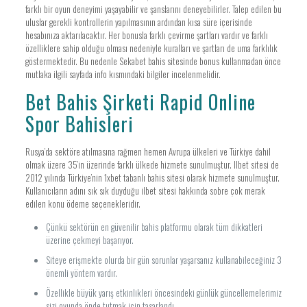
farklı bir oyun deneyimi yaşayabilir ve şanslarını deneyebilirler. Talep edilen bu
uluslar gerekli kontrollerin yapılmasının ardından kısa süre içerisinde
hesabınıza aktarılacaktır. Her bonusla farklı çevirme şartları vardır ve farklı
özelliklere sahip olduğu olması nedeniyle kuralları ve şartları de uma farklılık
göstermektedir. Bu nedenle Sekabet bahis sitesinde bonus kullanmadan önce
mutlaka ilgili sayfada info kısmındaki bilgiler incelenmelidir.
Bet Bahis Şirketi Rapid Online
Spor Bahisleri
Rusya’da sektöre atılmasına rağmen hemen Avrupa ülkeleri ve Türkiye dahil
olmak üzere 35’in üzerinde farklı ülkede hizmete sunulmuştur. Ilbet sitesi de
2012 yılında Türkiye’nin 1xbet tabanlı bahis sitesi olarak hizmete sunulmuştur.
Kullanıcıların adını sık sık duyduğu ilbet sitesi hakkında sobre çok merak
edilen konu ödeme seçenekleridir.
Çünkü sektörün en güvenilir bahis platformu olarak tüm dikkatleri
üzerine çekmeyi başarıyor.
Siteye erişmekte olurda bir gün sorunlar yaşarsanız kullanabileceğiniz 3
önemli yöntem vardır.
Özellikle büyük yarış etkinlikleri öncesindeki günlük güncellemelerimiz
sizi oyunda önde tutmak için tasarlandı.