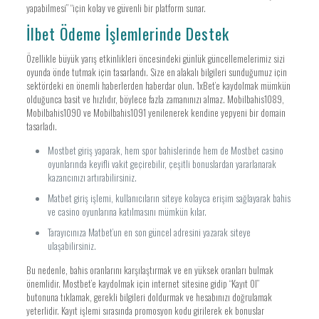
yapabilmesi” “için kolay ve güvenli bir platform sunar.
İlbet Ödeme İşlemlerinde Destek
Özellikle büyük yarış etkinlikleri öncesindeki günlük güncellemelerimiz sizi
oyunda önde tutmak için tasarlandı. Size en alakalı bilgileri sunduğumuz için
sektördeki en önemli haberlerden haberdar olun. 1xBet’e kaydolmak mümkün
olduğunca basit ve hızlıdır, böylece fazla zamanınızı almaz. Mobilbahis1089,
Mobilbahis1090 ve Mobilbahis1091 yenilenerek kendine yepyeni bir domain
tasarladı.
Mostbet giriş yaparak, hem spor bahislerinde hem de Mostbet casino
oyunlarında keyifli vakit geçirebilir, çeşitli bonuslardan yararlanarak
kazancınızı artırabilirsiniz.
Matbet giriş işlemi, kullanıcıların siteye kolayca erişim sağlayarak bahis
ve casino oyunlarına katılmasını mümkün kılar.
Tarayıcınıza Matbet’un en son güncel adresini yazarak siteye
ulaşabilirsiniz.
Bu nedenle, bahis oranlarını karşılaştırmak ve en yüksek oranları bulmak
önemlidir. Mostbet’e kaydolmak için internet sitesine gidip “Kayıt Ol”
butonuna tıklamak, gerekli bilgileri doldurmak ve hesabınızı doğrulamak
yeterlidir. Kayıt işlemi sırasında promosyon kodu girilerek ek bonuslar