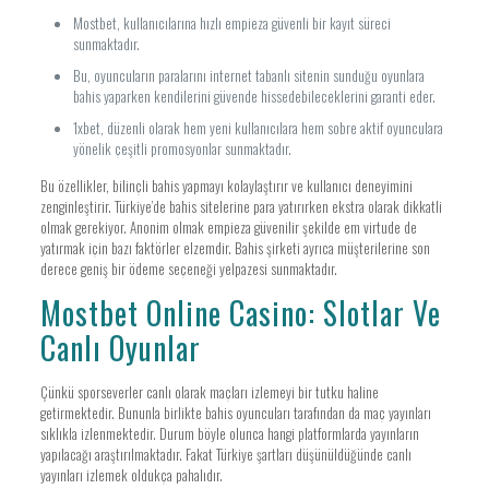
Mostbet, kullanıcılarına hızlı empieza güvenli bir kayıt süreci
sunmaktadır.
Bu, oyuncuların paralarını internet tabanlı sitenin sunduğu oyunlara
bahis yaparken kendilerini güvende hissedebileceklerini garanti eder.
1xbet, düzenli olarak hem yeni kullanıcılara hem sobre aktif oyunculara
yönelik çeşitli promosyonlar sunmaktadır.
Bu özellikler, bilinçli bahis yapmayı kolaylaştırır ve kullanıcı deneyimini
zenginleştirir. Türkiye’de bahis sitelerine para yatırırken ekstra olarak dikkatli
olmak gerekiyor. Anonim olmak empieza güvenilir şekilde em virtude de
yatırmak için bazı faktörler elzemdir. Bahis şirketi ayrıca müşterilerine son
derece geniş bir ödeme seçeneği yelpazesi sunmaktadır.
Mostbet Online Casino: Slotlar Ve
Canlı Oyunlar
Çünkü sporseverler canlı olarak maçları izlemeyi bir tutku haline
getirmektedir. Bununla birlikte bahis oyuncuları tarafından da maç yayınları
sıklıkla izlenmektedir. Durum böyle olunca hangi platformlarda yayınların
yapılacağı araştırılmaktadır. Fakat Türkiye şartları düşünüldüğünde canlı
yayınları izlemek oldukça pahalıdır.