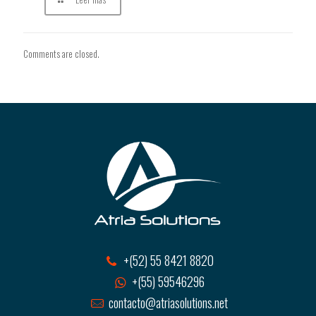
Comments are closed.
+(52) 55 8421 8820
+(55) 59546296
contacto@atriasolutions.net