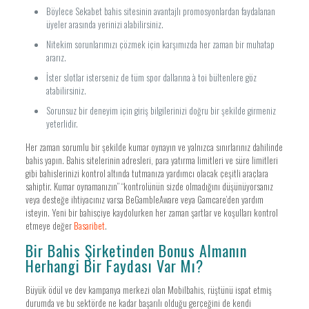
Böylece Sekabet bahis sitesinin avantajlı promosyonlardan faydalanan
üyeler arasında yerinizi alabilirsiniz.
Nitekim sorunlarımızı çözmek için karşımızda her zaman bir muhatap
ararız.
İster slotlar isterseniz de tüm spor dallarına à toi bültenlere göz
atabilirsiniz.
Sorunsuz bir deneyim için giriş bilgilerinizi doğru bir şekilde girmeniz
yeterlidir.
Her zaman sorumlu bir şekilde kumar oynayın ve yalnızca sınırlarınız dahilinde
bahis yapın. Bahis sitelerinin adresleri, para yatırma limitleri ve süre limitleri
gibi bahislerinizi kontrol altında tutmanıza yardımcı olacak çeşitli araçlara
sahiptir. Kumar oynamanızın” “kontrolünün sizde olmadığını düşünüyorsanız
veya desteğe ihtiyacınız varsa BeGambleAware veya Gamcare’den yardım
isteyin. Yeni bir bahisçiye kaydolurken her zaman şartlar ve koşulları kontrol
etmeye değer
Basaribet
.
Bir Bahis Şirketinden Bonus Almanın
Herhangi Bir Faydası Var Mı?
Büyük ödül ve dev kampanya merkezi olan Mobilbahis, rüştünü ispat etmiş
durumda ve bu sektörde ne kadar başarılı olduğu gerçeğini de kendi