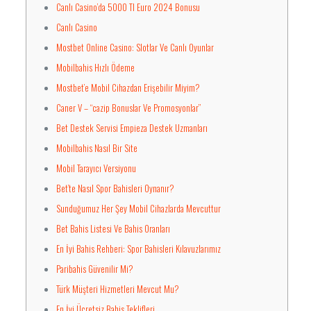
Canlı Casino’da 5000 Tl Euro 2024 Bonusu
Canlı Casino
Mostbet Online Casino: Slotlar Ve Canlı Oyunlar
Mobilbahis Hızlı Ödeme
Mostbet’e Mobil Cihazdan Erişebilir Miyim?
Caner V – “cazip Bonuslar Ve Promosyonlar”
Bet Destek Servisi Empieza Destek Uzmanları
Mobilbahis Nasıl Bir Site
Mobil Tarayıcı Versiyonu
Bet’te Nasıl Spor Bahisleri Oynanır?
Sunduğumuz Her Şey Mobil Cihazlarda Mevcuttur
Bet Bahis Listesi Ve Bahis Oranları
En İyi Bahis Rehberi: Spor Bahisleri Kılavuzlarımız
Paribahis Güvenilir Mi?
Türk Müşteri Hizmetleri Mevcut Mu?
En İyi Ücretsiz Bahis Teklifleri