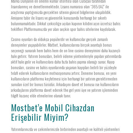
Marka Dünyanın en önemli kumar otoritesi olan Curaçao tarafından
lisanslanmış ve denetlenmektedir. Lisans numarası olan “365/JAZ” ile
araştırma yaptığımızda gerçekten sitenin güncel bilgilerine ulaşabildik.
Amiyane tabir ile lisans ve güvenirlik konusunda herhangi bir sıkıntı
bulunmamaktadır. Dikkat çekiciliğe açılan kapının kilidini açın ücretsiz bahis
teklifleri Platformumuzda yer alan seçkin spor bahis sitelerine kaydolarak.
Casino oyunları da oldukça popülerdir ve kullanıcılar gerçek zamanlı
deneyimler yaşayabilirler. Matbet, kullanıcılarına birçok avantajlı bonus
seçeneği sunarak hem bahis hem de on line casino deneyimini daha kazançlı
hale getirir. Yatırım bonusları, belirli ödeme yöntemleriyle yapılan yatırımlarda
aktif hale gelir ve kullanıcılara daha fazla bahis yapma olanağı sunar. Kayıp
bonusları, casino ve bahis oyunlarında yaşanan kayıpları belirli bir yüzdeyle
telafi ederek kullanıcıların motivasyonunu artırır. Deneme bonusu, en yeni
kullanıcıların platformu keşfetmesi için herhangi bir yatırım gerektirmeden
sunulan özel bir bonus türüdür. Arkadaşını davet et bonusu ise kullanıcıların
arkadaşlarını platforma davet ederek the girl yeni üye ve yatırım işleminden
tilgift kazanç elde etmelerine olanak tanır.
Mostbet’e Mobil Cihazdan
Erişebilir Miyim?
Yatırımlarınızda ve çekimlerinizde birbirinden avantajlı ve kaliteli yöntemleri