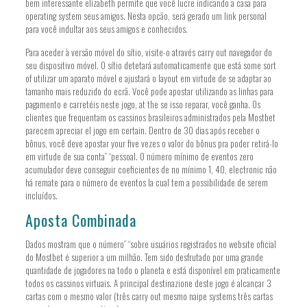
bem interessante elizabeth permite que você lucre indicando a casa para
operating system seus amigos. Nesta opção, será gerado um link personal
para você indultar aos seus amigos e conhecidos.
Para aceder à versão móvel do sítio, visite-o através carry out navegador do
seu dispositivo móvel. O sítio detetará automaticamente que está some sort
of utilizar um aparato móvel e ajustará o layout em virtude de se adaptar ao
tamanho mais reduzido do ecrã. Você pode apostar utilizando as linhas para
pagamento e carretéis neste jogo, at the se isso reparar, você ganha. Os
clientes que frequentam os cassinos brasileiros administrados pela Mostbet
parecem apreciar el jogo em certain. Dentro de 30 dias após receber o
bônus, você deve apostar your five vezes o valor do bônus pra poder retirá-lo
em virtude de sua conta” “pessoal. O número mínimo de eventos zero
acumulador deve conseguir coeficientes de no mínimo 1, 40, electronic não
há remate para o número de eventos la cual tem a possibilidade de serem
incluídos.
Aposta Combinada
Dados mostram que o número” “sobre usuários registrados no website oficial
do Mostbet é superior a um milhão. Tem sido desfrutado por uma grande
quantidade de jogadores na todo o planeta e está disponível em praticamente
todos os cassinos virtuais. A principal destinazione deste jogo é alcançar 3
cartas com o mesmo valor (três carry out mesmo naipe systems três cartas