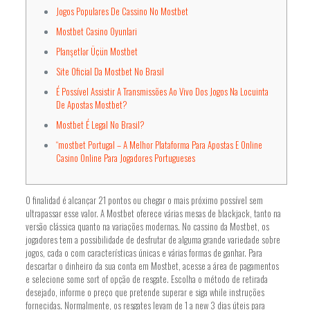
Jogos Populares De Cassino No Mostbet
Mostbet Casino Oyunlari
Planşetlər Üçün Mostbet
Site Oficial Da Mostbet No Brasil
É Possível Assistir A Transmissões Ao Vivo Dos Jogos Na Locuinta
De Apostas Mostbet?
Mostbet É Legal No Brasil?
“mostbet Portugal – A Melhor Plataforma Para Apostas E Online
Casino Online Para Jogadores Portugueses
O finalidad é alcançar 21 pontos ou chegar o mais próximo possível sem
ultrapassar esse valor. A Mostbet oferece várias mesas de blackjack, tanto na
versão clássica quanto na variações modernas. No cassino da Mostbet, os
jogadores tem a possibilidade de desfrutar de alguma grande variedade sobre
jogos, cada o com características únicas e várias formas de ganhar. Para
descartar o dinheiro da sua conta em Mostbet, acesse a área de pagamentos
e selecione some sort of opção de resgate. Escolha o método de retirada
desejado, informe o preço que pretende superar e siga while instruções
fornecidas. Normalmente, os resgates levam de 1 a new 3 dias úteis para