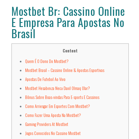
Mostbet Br: Cassino Online
E Empresa Para Apostas No
Brasil
Content
Quem É O Dono Do Mostbet?
Mostbet Brasil – Cassino Online & Apostas Esportivas
Apostas De Futebol Ao Vivo
Mostbet Hesabınıza Necə Daxil Olmaq Olar?
Bônus Sobre Boas-vindas Para E-sports E Cassinos
Como Arriesgar Em Esportes Com Mostbet?
Como Fazer Uma Aposta Na Mostbet?
Gaming Providers At Mostbet
Jogos Conocidos No Cassino Mostbet