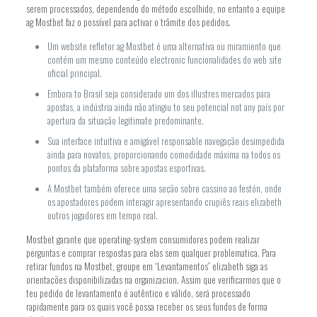
serem processados, dependendo do método escolhido, no entanto a equipe
ag Mostbet faz o possível para activar o trâmite dos pedidos.
Um website refletor ag Mostbet é uma alternativa ou miramiento que
contém um mesmo conteúdo electronic funcionalidades do web site
oficial principal.
Embora to Brasil seja considerado um dos illustres mercados para
apostas, a indústria ainda não atingiu to seu potencial not any país por
apertura da situação legitimate predominante.
Sua interface intuitiva e amigável responsable navegação desimpedida
ainda para novatos, proporcionando comodidade máxima na todos os
pontos da plataforma sobre apostas esportivas.
A Mostbet também oferece uma seção sobre cassino ao festón, onde
os apostadores podem interagir apresentando crupiês reais elizabeth
outros jogadores em tempo real.
Mostbet garante que operating-system consumidores podem realizar
perguntas e comprar respostas para elas sem qualquer problematica. Para
retirar fundos na Mostbet, groupe em “Levantamentos” elizabeth siga as
orientações disponibilizadas na organizacion. Assim que verificarmos que o
teu pedido de levantamento é autêntico e válido, será processado
rapidamente para os quais você possa receber os seus fundos de forma