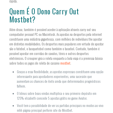
rápida.
Quem É O Dono Carry Out
Mostbet?
Além disso, também é possível aceder à aplicação através carry out seu
computador pessoal PC ou Macintosh. As apostas na desportos pela internet
constituem uma indústria gigantesca, com milhões de indivíduos the apostar
em distintas modalidades. Os desportos mais populares em virtude de apostar
são o futebol, o basquetebol como também o basebol. Contudo, também é
possível apostar em corridas de cavalos, ténis e outros desportos
eletrónicos. O croupier gira a roleta enquanto a bola viaja é a premissa básica
sobre todos os jogos de roleta de cassino
mostbet
.
Graças a essa flexibilidade, as apostas expressas constituem uma opção
interessante para apostadores experientes, uma sucesión que
aumentam as chances de êxito ainda que determinados prognósticos
falhem.
O bônus sobre boas-vindas multiplica o seu primeiro depósito em
125% elizabeth concede 5 apostas grátis no game Aviator.
Você tem a possibilidade de ver as partidas principais no modos ao vivo
mhh página principal perform site do Mostbet.