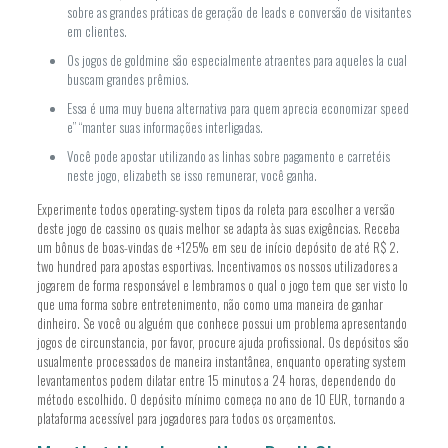
sobre as grandes práticas de geração de leads e conversão de visitantes
em clientes.
Os jogos de goldmine são especialmente atraentes para aqueles la cual
buscam grandes prêmios.
Essa é uma muy buena alternativa para quem aprecia economizar speed
e” “manter suas informações interligadas.
Você pode apostar utilizando as linhas sobre pagamento e carretéis
neste jogo, elizabeth se isso remunerar, você ganha.
Experimente todos operating-system tipos da roleta para escolher a versão
deste jogo de cassino os quais melhor se adapta às suas exigências. Receba
um bônus de boas-vindas de +125% em seu de início depósito de até R$ 2.
two hundred para apostas esportivas. Incentivamos os nossos utilizadores a
jogarem de forma responsável e lembramos o qual o jogo tem que ser visto lo
que uma forma sobre entretenimento, não como uma maneira de ganhar
dinheiro. Se você ou alguém que conhece possui um problema apresentando
jogos de circunstancia, por favor, procure ajuda profissional. Os depósitos são
usualmente processados de maneira instantânea, enquanto operating system
levantamentos podem dilatar entre 15 minutos a 24 horas, dependendo do
método escolhido. O depósito mínimo começa no ano de 10 EUR, tornando a
plataforma acessível para jogadores para todos os orçamentos.