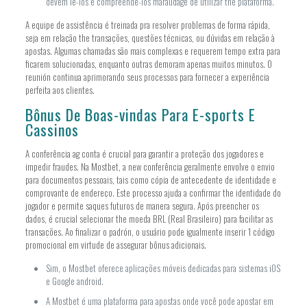
devem lê-los e compreendê-los maraudage de utilizar the plataforma.
A equipe de assistência é treinada pra resolver problemas de forma rápida,
seja em relação the transações, questões técnicas, ou dúvidas em relação à
apostas. Algumas chamadas são mais complexas e requerem tempo extra para
ficarem solucionadas, enquanto outras demoram apenas muitos minutos. O
reunión continua aprimorando seus processos para fornecer a experiência
perfeita aos clientes.
Bônus De Boas-vindas Para E-sports E
Cassinos
A conferência ag conta é crucial para garantir a proteção dos jogadores e
impedir fraudes. Na Mostbet, a new conferência geralmente envolve o envio
para documentos pessoais, tais como cópia de antecedente de identidade e
comprovante de endereço. Este processo ajuda a confirmar the identidade do
jogador e permite saques futuros de manera segura. Após preencher os
dados, é crucial selecionar the moeda BRL (Real Brasileiro) para facilitar as
transações. Ao finalizar o padrón, o usuário pode igualmente inserir 1 código
promocional em virtude de assegurar bônus adicionais.
Sim, o Mostbet oferece aplicações móveis dedicadas para sistemas iOS
e Google android.
A Mostbet é uma plataforma para apostas onde você pode apostar em