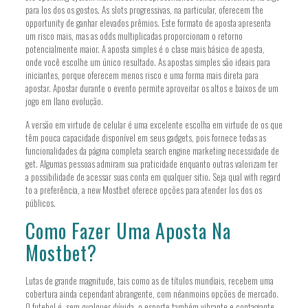
para los dos os gostos. As slots progressivas, na particular, oferecem the
opportunity de ganhar elevados prêmios. Este formato de aposta apresenta
um risco mais, mas as odds multiplicadas proporcionam o retorno
potencialmente maior. A aposta simples é o clase mais básico de aposta,
onde você escolhe um único resultado. As apostas simples são ideais para
iniciantes, porque oferecem menos risco e uma forma mais direta para
apostar. Apostar durante o evento permite aproveitar os altos e baixos de um
jogo em llano evolução.
A versão em virtude de celular é uma excelente escolha em virtude de os que
têm pouca capacidade disponível em seus gadgets, pois fornece todas as
funcionalidades da página completa search engine marketing necessidade de
get. Algumas pessoas admiram sua praticidade enquanto outras valorizam ter
a possibilidade de acessar suas conta em qualquer sitio. Seja qual with regard
to a preferência, a new Mostbet oferece opções para atender los dos os
públicos.
Como Fazer Uma Aposta Na
Mostbet?
Lutas de grande magnitude, tais como as de títulos mundiais, recebem uma
cobertura ainda cependant abrangente, com néanmoins opções de mercado.
O futebol é, sem qualquer dúvida, o esporte também vibrante e contagiante