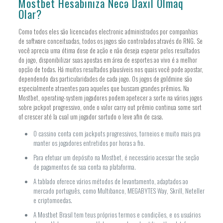
Mostbet Hesabınıza Necə Daxil Olmaq
Olar?
Como todos eles são licenciados electronic administrados por companhias
de software conceituadas, todos os jogos são controlados através do RNG. Se
você aprecia uma ótima dose de ação e não deseja esperar pelos resultados
do jogo, disponibilizar suas apostas em área de esportes ao vivo é a melhor
opção de todas. Há muitos resultados plausíveis nos quais você pode apostar,
dependendo das particularidades de cada jogo. Os jogos de goldmine são
especialmente atraentes para aqueles que buscam grandes prêmios. Na
Mostbet, operating-system jogadores podem apetecer a sorte na vários jogos
sobre jackpot progressivo, onde o valor carry out prêmio continua some sort
of crescer até la cual um jogador sortudo o leve afin de casa.
O cassino conta com jackpots progressivos, torneios e muito mais pra
manter os jogadores entretidos por horas a fio.
Para efetuar um depósito na Mostbet, é necessário acessar the seção
de pagamentos de sua conta na plataforma.
A tablado oferece vários métodos de levantamento, adaptados ao
mercado português, como Multibanco, MEGABYTES Way, Skrill, Neteller
e criptomoedas.
A Mostbet Brasil tem teus próprios termos e condições, e os usuários