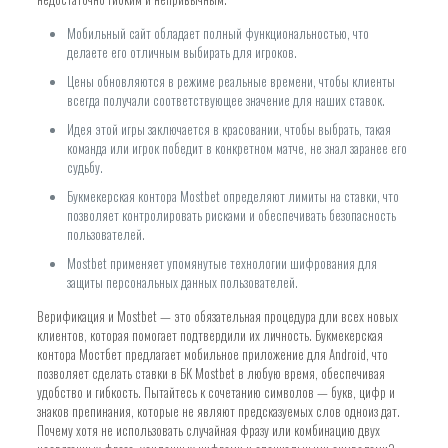
Мобильный сайт обладает полный функциональностью, что
делаете его отличным выбирать для игроков.
Цены обновляются в режиме реальные времени, чтобы клиенты
всегда получали соответствующее значение для наших ставок.
Идея этой игры заключается в красовании, чтобы выбрать, такая
команда или игрок победит в конкретном матче, не знал заранее его
судьбу.
Букмекерская контора Mostbet определяют лимиты на ставки, что
позволяет контролировать рисками и обеспечивать безопасность
пользователей.
Mostbet применяет упомянутые технологии шифрования для
защиты персональных данных пользователей.
Верификация и Mostbet — это обязательная процедура дли всех новых
клиентов, которая помогает подтвердили их личность. Букмекерская
контора Мостбет предлагает мобильное приложение для Android, что
позволяет сделать ставки в БК Mostbet в любую время, обеспечивая
удобство и гибкость. Пытайтесь к сочетанию символов — букв, цифр и
знаков препинания, которые не являют предсказуемых слов одноиз дат.
Почему хотя не использовать случайная фразу или комбинацию двух