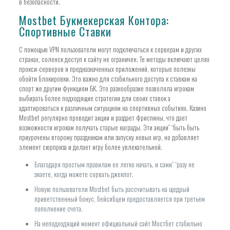
в безопасности.
Mostbet Букмекерская Контора:
Спортивные Ставки
С помощью VPN пользователи могут подключаться к серверам и других
странах, соленск доступ к сайту не ограничен. Те методы включают целях
прокси-серверов и предназначенных приложений, которые полезны
обойти блокировки. Это важно для стабильного доступа к ставкам на
спорт же другим функциям БК. Это разнообразие позволяла игрокам
выбирать более подходящие стратегии дли своих ставок а
адаптироваться к различным ситуациям на спортивных событиях. Казино
Mostbet регулярно проводит акции и раздает фриспины, что дает
возможности игрокам получать старые награды. Эти акции” “быть быть
приурочены второму праздникам или запуску новых игр, но добавляет
элемент сюрприза и делает игру более увлекательной.
Благодаря простым правилам ее легко начать, и сами” “разу не
знаете, когда можете сорвать джекпот.
Новую пользователи Mostbet быть рассчитывать на щедрый
приветственный бонус, бейсибцем предоставляется при третьем
пополнение счета.
На неподходящий момент официальный сайт Мостбет стабильно