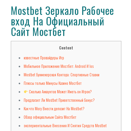
Mostbet Зеркало Рабочее
вход На Официальный
Сайт Мостбет
Content
известные Провайдеры Игр
Мобильное Приложение Мостбет: Android И Ios
Mostbet Букмекерская Контора: Спортивные Ставки
Плюсы только Минусы Казино Мостбет
Сколько Аккаунтов Может Иметь он Игрок?
Предлагает Ли Mostbet Приветственный Бонус?
Как что Могу Внести депозит На Mostbet?
Обзор официальным Сайта Мостбет
экспериентальные Внесения И Снятия Средств Mostbet