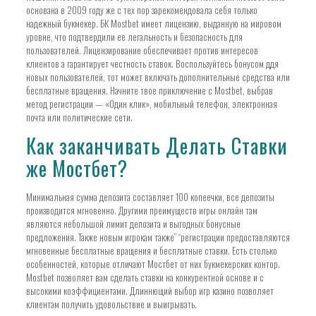
основана в 2009 году же с тех пор зарекомендовала себя только
надежный букмекер. БК Mostbet имеет лицензию, выданную на мировом
уровне, что подтвердили ее легальность и безопасность для
пользователей. Лицензирование обеспечивает против интересов
клиентов а гарантирует честность ставок. Воспользуйтесь бонусом ддя
новых пользователей, тот может включать дополнительные средства или
бесплатные вращения. Начните твое приключение с Mostbet, выбрав
метод регистрации — «Один клик», мобильный телефон, электронная
почта или политические сети.
Как заканчивать Делать Ставки
же Мостбет?
Минимальная сумма депозита составляет 100 копеечки, все депозиты
производится мгновенно. Другими преимуществ игры онлайн там
являются небольшой лимит депозита и выгодных бонусные
предложения. Также новым игрокам также” “регистрации предоставляются
мгновенные бесплатные вращения и бесплатные ставки. Есть столько
особенностей, которые отличают Мостбет от них букмекерских контор.
Mostbet позволяет вам сделать ставки на конкурентной основе и с
высокими коэффициентами. Длиннющий выбор игр казино позволяет
клиентам получить удовольствие и выигрывать.