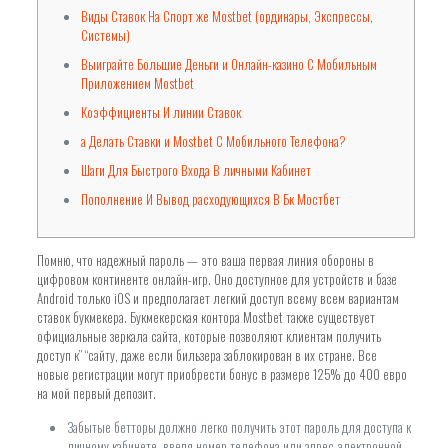
Виды Ставок На Спорт же Mostbet (ординары, Экспрессы,
Системы)
Выиграйте Большие Деньги и Онлайн-казино С Мобильным
Приложением Mostbet
Коэффициенты И линии Ставок
а Делать Ставки и Mostbet С Мобильного Телефона?
Шаги Для Быстрого Входа В личными Кабинет
Пополнение И Вывод расходующихся В Бк Мостбет
Помню, что надежный пароль — это ваша первая линия обороны в
цифровом континенте онлайн-игр. Оно доступное для устройств и базе
Android только iOS и предполагает легкий доступ всему всем вариантам
ставок букмекера. Букмекерская контора Mostbet также существует
официальные зеркала сайта, которые позволяют клиентам получить
доступ к” “сайту, даже если бильзера заблокирован в их стране. Все
новые регистрации могут приобрести бонус в размере 125% до 400 евро
на мой первый депозит.
Забытые бетторы должно легко получить этот пароль для доступа к
личному кабинете, введя номер телефона или адрес электронной