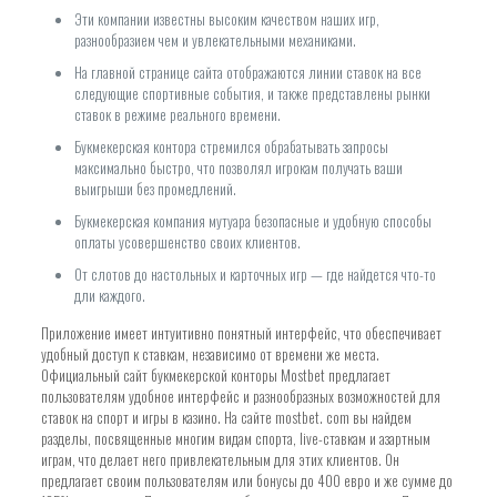
Эти компании известны высоким качеством наших игр,
разнообразием чем и увлекательными механиками.
На главной странице сайта отображаются линии ставок на все
следующие спортивные события, и также представлены рынки
ставок в режиме реального времени.
Букмекерская контора стремился обрабатывать запросы
максимально быстро, что позволял игрокам получать ваши
выигрыши без промедлений.
Букмекерская компания мутуара безопасные и удобную способы
оплаты усовершенство своих клиентов.
От слотов до настольных и карточных игр — где найдется что-то
дли каждого.
Приложение имеет интуитивно понятный интерфейс, что обеспечивает
удобный доступ к ставкам, независимо от времени же места.
Официальный сайт букмекерской конторы Mostbet предлагает
пользователям удобное интерфейс и разнообразных возможностей для
ставок на спорт и игры в казино. На сайте mostbet. com вы найдем
разделы, посвященные многим видам спорта, live-ставкам и азартным
играм, что делает него привлекательным для этих клиентов. Он
предлагает своим пользователям или бонусы до 400 евро и же сумме до