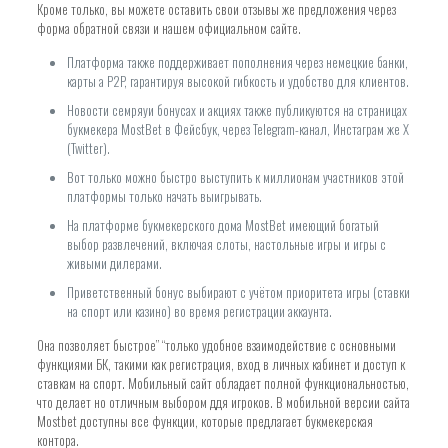
Кроме только, вы можете оставить свои отзывы же предложения через
форма обратной связи и нашем официальном сайте.
Платформа также поддерживает пополнения через немецкие банки,
карты а P2P, гарантируя высокой гибкость и удобство для клиентов.
Новости семряуи бонусах и акциях также публикуются на страницах
букмекера MostBet в Фейсбук, через Telegram-канал, Инстаграм же X
(Twitter).
Вот только можно быстро выступить к миллионам участников этой
платформы только начать выигрывать.
На платформе букмекерского дома MostBet имеющий богатый
выбор развлечений, включая слоты, настольные игры и игры с
живыми дилерами.
Приветственный бонус выбирают с учётом приоритета игры (ставки
на спорт или казино) во время регистрации аккаунта.
Она позволяет быстрое” “только удобное взаимодействие с основными
функциями БК, такими как регистрация, вход в личных кабинет и доступ к
ставкам на спорт. Мобильный сайт обладает полной функциональностью,
что делает но отличным выбором ддя игроков. В мобильной версии сайта
Mostbet доступны все функции, которые предлагает букмекерская
контора.