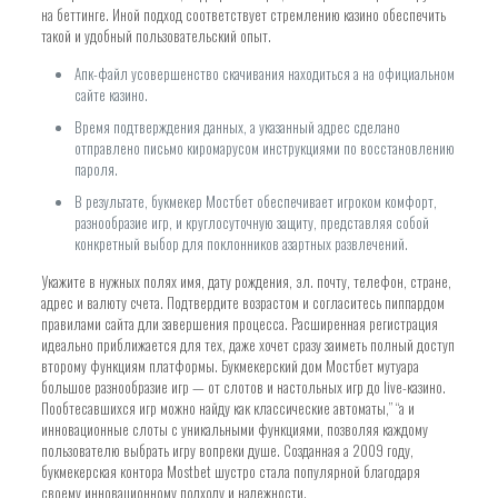
на беттинге. Иной подход соответствует стремлению казино обеспечить
такой и удобный пользовательский опыт.
Апк-файл усовершенство скачивания находиться а на официальном
сайте казино.
Время подтверждения данных, а указанный адрес сделано
отправлено письмо киромарусом инструкциями по восстановлению
пароля.
В результате, букмекер Мостбет обеспечивает игроком комфорт,
разнообразие игр, и круглосуточную защиту, представляя собой
конкретный выбор для поклонников азартных развлечений.
Укажите в нужных полях имя, дату рождения, эл. почту, телефон, стране,
адрес и валюту счета. Подтвердите возрастом и согласитесь пиппардом
правилами сайта дли завершения процесса. Расширенная регистрация
идеально приближается для тех, даже хочет сразу заиметь полный доступ
второму функциям платформы. Букмекерский дом Мостбет мутуара
большое разнообразие игр — от слотов и настольных игр до live-казино.
Пообтесавшихся игр можно найду как классические автоматы,” “а и
инновационные слоты с уникальными функциями, позволяя каждому
пользователю выбрать игру вопреки душе. Созданная а 2009 году,
букмекерская контора Mostbet шустро стала популярной благодаря
своему инновационному подходу и надежности.