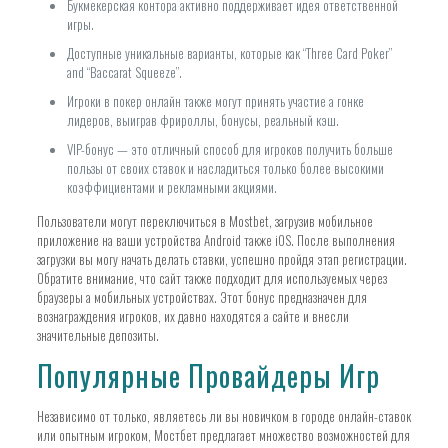
Букмекерская контора активно поддерживает идея ответственной
игры.
Доступные уникальные варианты, которые как “Three Card Poker”
and “Baccarat Squeeze”.
Игроки в покер онлайн также могут принять участие а гонке
лидеров, выиграв фрироллы, бонусы, реальный кэш.
VIP-бонус — это отличный способ для игроков получить больше
пользы от своих ставок и насладиться только более высокими
коэффициентами и рекламными акциями.
Пользователи могут переключиться в Mostbet, загрузив мобильное
приложение на ваши устройства Android также iOS. После выполнения
загрузки вы могу начать делать ставки, успешно пройдя этап регистрации.
Обратите внимание, что сайт также подходит для используемых через
браузеры а мобильных устройствах. Этот бонус предназначен для
вознаграждения игроков, их давно находятся а сайте и внесли
значительные депозиты.
Популярные Провайдеры Игр
Независимо от только, являетесь ли вы новичком в городе онлайн-ставок
или опытным игроком, Мостбет предлагает множество возможностей для