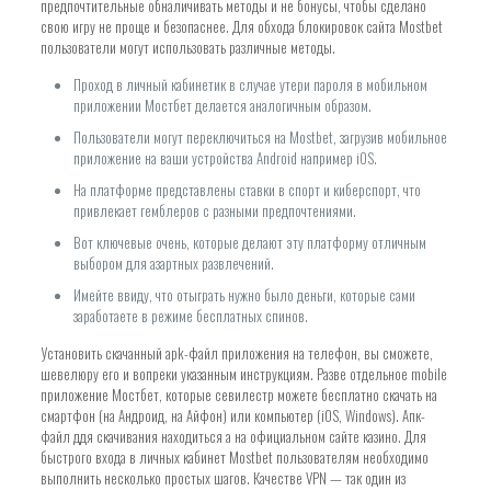
предпочтительные обналичивать методы и не бонусы, чтобы сделано
свою игру не проще и безопаснее. Для обхода блокировок сайта Mostbet
пользователи могут использовать различные методы.
Проход в личный кабинетик в случае утери пароля в мобильном
приложении Мостбет делается аналогичным образом.
Пользователи могут переключиться на Mostbet, загрузив мобильное
приложение на ваши устройства Android например iOS.
На платформе представлены ставки в спорт и киберспорт, что
привлекает гемблеров с разными предпочтениями.
Вот ключевые очень, которые делают эту платформу отличным
выбором для азартных развлечений.
Имейте ввиду, что отыграть нужно было деньги, которые сами
заработаете в режиме бесплатных спинов.
Установить скачанный apk-файл приложения на телефон, вы сможете,
шевелюру его и вопреки указанным инструкциям. Разве отдельное mobile
приложение Мостбет, которые севилестр можете бесплатно скачать на
смартфон (на Андроид, на Айфон) или компьютер (iOS, Windows). Апк-
файл ддя скачивания находиться а на официальном сайте казино. Для
быстрого входа в личных кабинет Mostbet пользователям необходимо
выполнить несколько простых шагов. Качестве VPN — так один из