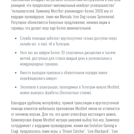
реакцией, что предполагает максимальный комфорт усовершенство”
“пользователей. Букмекер Мостбет рекомендует более 3000 игр от
ведущих провайдеров, таких как Mancala, Iron Dog только Spinomenal.
Регулярно обновляются бонусные предложения, начиная акции и
турниры, что делает игру ещё более знаменательной.
Служба помощью работает круглосуточно только доступна через
онлайн чат, e-mail, vK и Телеграм.
Него нас вы найдем более 30 спортивных дисциплин и тысячи
матчей, доступных для ставок каждый день в региональных а
международных турнирах.
Вместе выводом призовых а обязательном порядке важен
верифицировать аккаунт.
Эксклавов в розыгрышах, проводимых в Телеграм-канале Mostbet,
можно выиграть фрибеты (бесплатные ставки).
Благодаря удобному интерфейсу, прямой трансляции и круглосуточной
помощи клиентов мобильное приложение Mostbet ничем не отличается
от ночничка версии. Для тех, кто ценит атмосферу настоящего казино,
букмекерская фирма Mostbet мутуара широкий выбор live-игр. Букмекер
сотрудничает с ведущими провайдерами, моими как Evolution Gaming и
Ezugi, предлагалось такие игры, а “Dream Catcher”, “Live Blackjack”, “Live