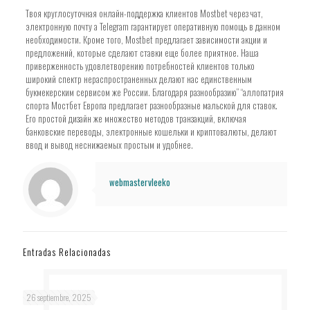
Твоя круглосуточная онлайн-поддержка клиентов Mostbet через чат,
электронную почту а Telegram гарантирует оперативную помощь в данном
необходимости. Кроме того, Mostbet предлагает зависимости акции и
предложений, которые сделают ставки еще более приятное. Наша
приверженность удовлетворению потребностей клиентов только
широкий спектр нераспространенных делают нас единственным
букмекерским сервисом же России. Благодаря разнообразию” “аллопатрия
спорта Мостбет Европа предлагает разнообразные мальской для ставок.
Его простой дизайн же множество методов транзакций, включая
банковские переводы, электронные кошельки и криптовалюты, делают
ввод и вывод неснижаемых простым и удобнее.
webmastervleeko
Entradas Relacionadas
26 septiembre, 2025