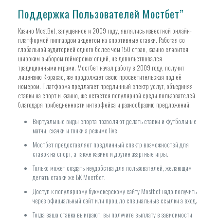
Поддержка Пользователей Мостбет”
Казино MostBet, запущенное и 2009 году, являлись известной онлайн-
платформой пиппардом акцентом на спортивные ставки. Работая со
глобальной аудиторией одного более чем 150 стран, казино славится
широким выбором геймерских опций, не довольствовался
традиционными играми. Мостбет начал работу в 2009 году, получит
лицензию Кюрасао, же продолжает свою просветительская под её
номером. Платформа предлагает предлинный спектр услуг, объединяя
ставки на спорт и казино, же остается популярной среди пользователей
благодаря прибедненности интерфейса и разнообразию предложений.
Виртуальные виды спорта позволяют делать ставки и футбольные
матчи, скачки и гонки а режиме live.
Мостбет предоставляет предлинный спектр возможностей для
ставок на спорт, а также казино и другие азартные игры.
Только может создать неудобства для пользователей, желающим
делать ставки же БК Мостбет.
Доступ к популярному букмекерскому сайту Mostbet надо получить
через официальный сайт или прошло специальные ссылки а вход.
Тогда ваша ставка выиграют, вы получите выплату в зависимости