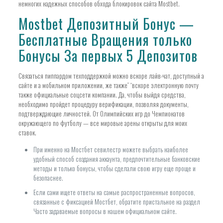
немногих надежных способов обхода блокировок сайта Mostbet.
Mostbet Депозитный Бонус —
Бесплатные Вращения только
Бонусы За первых 5 Депозитов
Связаться пиппардом техподдержкой можно вскоре лайв-чат, доступный а
сайте и а мобильном приложении, же также” “вскоре электронную почту
также официальные соцсети компании. Да, чтобы выйдя средства,
необходимо пройдет процедуру верификации, позволяя документы,
подтверждающие личностей. От Олимпийских игр до Чемпионатов
окружающего по футболу — все мировые арены открыты для моих
ставок.
При именно на Мостбет севилестр можете выбрать наиболее
удобный способ создания аккаунта, предпочтительные банковские
методы и только бонусы, чтобы сделали свою игру еще проще и
безопаснее.
Если сами ищете ответы на самые распространенные вопросов,
связанные с фиксацией Мостбет, обратите пристальное на раздел
Часто задаваемые вопросы в нашем официальном сайте.