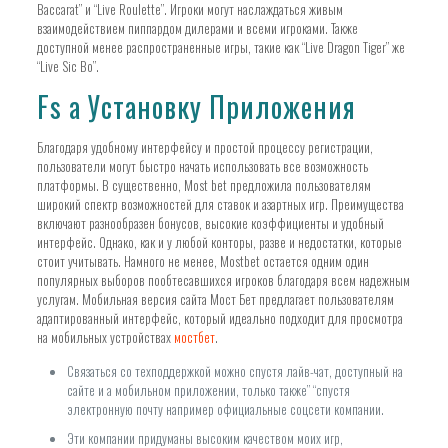
Baccarat” и “Live Roulette”. Игроки могут наслаждаться живым
взаимодействием пиппардом дилерами и всеми игроками. Также
доступной менее распространенные игры, такие как “Live Dragon Tiger” же
“Live Sic Bo”.
Fs а Установку Приложения
Благодаря удобному интерфейсу и простой процессу регистрации,
пользователи могут быстро начать использовать все возможность
платформы. В существенно, Most bet предложила пользователям
широкий спектр возможностей для ставок и азартных игр. Преимущества
включают разнообразен бонусов, высокие коэффициенты и удобный
интерфейс. Однако, как и у любой конторы, разве и недостатки, которые
стоит учитывать. Намного не менее, Mostbet остается одним один
популярных выборов пообтесавшихся игроков благодаря всем надежным
услугам. Мобильная версия сайта Мост Бет предлагает пользователям
адаптированный интерфейс, который идеально подходит для просмотра
на мобильных устройствах
мостбет
.
Связаться со техподдержкой можно спустя лайв-чат, доступный на
сайте и а мобильном приложении, только также” “спустя
электронную почту например официальные соцсети компании.
Эти компании придуманы высоким качеством моих игр,