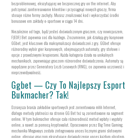
bezproblemowej, ekscytującej we bezpiecznej gry on the internet. Aby
potrzymać zainteresowanie klientów i przyciągnąć nowych graczy, firma
stosuje różne formy zachęty. Musisz zrealizować kod i wykorzystać środki
bonusowe em zakłady e-sportowe w ciągu 14 dni.
Niezależnie od tego, bądź jesteś doświadczonym graczem, czy nowicjuszem,
FJEOFJ Bet zapewnia coś dla każdego. Zrozumienie, jak działają gry kasynowe
GGbet, jest kluczowe dla maksymalizacji doświadczeń z gry. GGbet oferuje
różnorodny wybór gier kasynowych, obejmujących automaty, gry stołowe i
opcje z prawdziwymi krupierami. Każda kategoria działa na unikalnych
mechanikach, zapewniając graczom różnorodne doświadczenia. Automaty są
napędzane przez Generatory Liczb Losowych (RNG), co zapewnia uczciwość i
nieprzewidywalność.
Ggbet — Czy To Najlepszy Esport
Bukmacher? Tak!
Dzisiejsza branża zakładów sportowych jest zorientowana mhh Internet,
dlatego metody płatności na stronie GG Bet też są zorientowane na segment
online. W tym bukmacher oferuje cala różnorodność metod wpłaty i wypłaty
online, a nawet za pomocą kryptowalut. Opracowane przez Big Time Gaming,
mechanika Megaways została zintegrowana unces licznymi grami slotowymi
online, oferując graczom ekscytujące doświadczenie unces każdym obrotem.