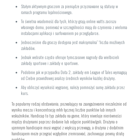
Stałym aktywnym graczom za pieniądze przyznawane są statusy w
ramach programu lojalnościowego.
To świetna wiadomość dla tych, którzy grają online watts zaciszu
własnego domu, ponieważ w szczególności mają do czynienia z wieloma
instalacjami aplikacji i surfowaniem po przeglądarce.
Jednocześnie dla graczy dostępna jest maksymalna” “liczba możliwych
zakładów.
Jednak website często oferuje tymczasowe nagrody dla wielbicieli
zakłady sportowe i zakłady e sportowe.
Podobnie jak w przypadku Dota 2, zakłady em League of Tales wymagają
od Ciebie prawidłowej analizy średnich wyników każdej drużyny.
Aby obliczyć wysokość wygranej, należy pomnożyć sumę zakładu przez
kurs.
To popularny rodzaj obstawiania, pozwalający na zaangażowanie niezależnie od
wyniku meczu i koncentrację mhh łącznej liczbie punktów lub innych
wskaźników. Handicap to typ zakładu na game, który niweluje nierówności
między drużynami poprzez dodanie lub odjęcie punktów/goli. Drużyna o
ujemnym handicapie musi wygrać z większą przewagą, a drużyna z dodatnim
handicapem może przegrać względnie zremisować, zachowując pewną stratę
punktów.