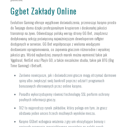
Ggbet Zakłady Online
Evolution Gaming oferuje wyjątkowe doświadczenia, przenosząc kasyno prosto
do Twojego domu dzięki profesjonalnym krupierom i doskonałej jakości
transmisji na żywo. Odwiedzając polską wersję strony GG Bet, znajdziesz
dedykowaną sekcję poświęconą najważniejszym deweloperom raffgier
dostępnych w serwisie. GG Bet współpracuje z wieloma wiodącymi
dostawcami oprogramowania, co zapewnia graczom różnorodne i wysokiej
jakości gry. Wśród najbardziej znanych marek można wymienić takie jak
Yggdrasil, NetEnt oraz Play’n GO, a także niezależne studia, takie jak BTG (Big
Time Gaming) i Betsoft.
Zarówno nowicjusze, jak i doświadczeni gracze mogą otrzymać darmowe
spiny albo zwiększyć swój bankroll poprzez udział t programach
bonusowych oferowanych przez online kasyno.
Ponadto wykorzystujemy również technologię SSL perform ochrony
poufnych informacji graczy.
1X2 to najprostszy rynek zakładów, który polega em tym, że gracz
obstawia jeden unces trzech możliwych wyników meczu.
Kasyno GGbet wzbogaca wrażenia z gry um ekscytujące bonusy i
seriously promocje zaprojektowane specjalnie na polski rynek.