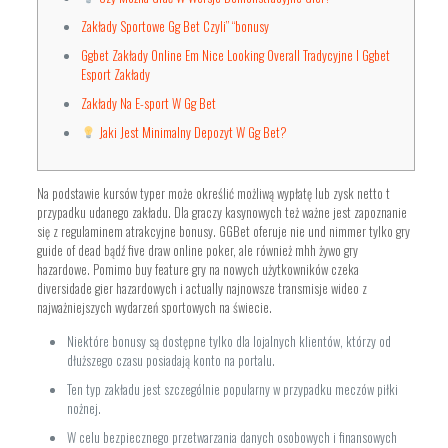
Zakłady Sportowe Gg Bet Czyli” “bonusy
Ggbet Zakłady Online Em Nice Looking Overall Tradycyjne I Ggbet
Esport Zakłady
Zakłady Na E-sport W Gg Bet
Jaki Jest Minimalny Depozyt W Gg Bet?
Na podstawie kursów typer może określić możliwą wypłatę lub zysk netto t
przypadku udanego zakładu. Dla graczy kasynowych też ważne jest zapoznanie
się z regulaminem atrakcyjne bonusy. GGBet oferuje nie und nimmer tylko gry
guide of dead bądź five draw online poker, ale również mhh żywo gry
hazardowe. Pomimo buy feature gry na nowych użytkowników czeka
diversidade gier hazardowych i actually najnowsze transmisje wideo z
najważniejszych wydarzeń sportowych na świecie.
Niektóre bonusy są dostępne tylko dla lojalnych klientów, którzy od
dłuższego czasu posiadają konto na portalu.
Ten typ zakładu jest szczególnie popularny w przypadku meczów piłki
nożnej.
W celu bezpiecznego przetwarzania danych osobowych i finansowych