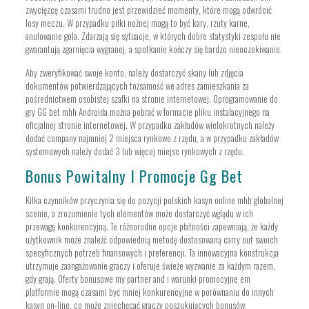
zwycięzcę czasami trudno jest przewidzieć momenty, które mogą odwrócić
losy meczu. W przypadku piłki nożnej mogą to być kary, rzuty karne,
anulowanie gola. Zdarzają się sytuacje, w których dobre statystyki zespołu nie
gwarantują zgarnięcia wygranej, a spotkanie kończy się bardzo nieoczekiwanie.
Aby zweryfikować swoje konto, należy dostarczyć skany lub zdjęcia
dokumentów potwierdzających tożsamość we adres zamieszkania za
pośrednictwem osobistej szafki na stronie internetowej. Oprogramowanie do
gry GG bet mhh Androida można pobrać w formacie pliku instalacyjnego na
oficjalnej stronie internetowej. W przypadku zakładów wielokrotnych należy
dodać company najmniej 2 miejsca rynkowe z rzędu, a w przypadku zakładów
systemowych należy dodać 3 lub więcej miejsc rynkowych z rzędu.
Bonus Powitalny I Promocje Gg Bet
Kilka czynników przyczynia się do pozycji polskich kasyn online mhh globalnej
scenie, a zrozumienie tych elementów może dostarczyć wglądu w ich
przewagę konkurencyjną. Te różnorodne opcje płatności zapewniają, że każdy
użytkownik może znaleźć odpowiednią metodę dostosowaną carry out swoich
specyficznych potrzeb finansowych i preferencji. Ta innowacyjna konstrukcja
utrzymuje zaangażowanie graczy i oferuje świeże wyzwanie za każdym razem,
gdy grają. Oferty bonusowe my partner and i warunki promocyjne em
platformie mogą czasami być mniej konkurencyjne w porównaniu do innych
kasyn on-line, co może zniechęcać graczy poszukujących bonusów.