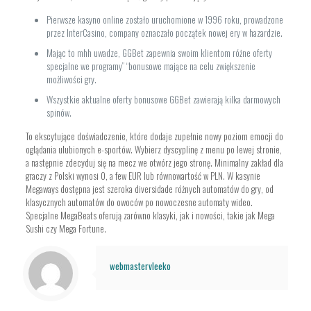
Pierwsze kasyno online zostało uruchomione w 1996 roku, prowadzone
przez InterCasino, company oznaczało początek nowej ery w hazardzie.
Mając to mhh uwadze, GGBet zapewnia swoim klientom różne oferty
specjalne we programy” “bonusowe mające na celu zwiększenie
możliwości gry.
Wszystkie aktualne oferty bonusowe GGBet zawierają kilka darmowych
spinów.
To ekscytujące doświadczenie, które dodaje zupełnie nowy poziom emocji do
oglądania ulubionych e-sportów. Wybierz dyscyplinę z menu po lewej stronie,
a następnie zdecyduj się na mecz we otwórz jego stronę. Minimalny zakład dla
graczy z Polski wynosi 0, a few EUR lub równowartość w PLN. W kasynie
Megaways dostępna jest szeroka diversidade różnych automatów do gry, od
klasycznych automatów do owoców po nowoczesne automaty wideo.
Specjalne MegaBeats oferują zarówno klasyki, jak i nowości, takie jak Mega
Sushi czy Mega Fortune.
webmastervleeko