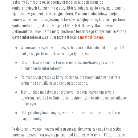
Jesteśmy dumni z tego, że dajemy ci możliwość obstawiania po
konkurencyjnych kursach. Na graczy, którzy dołączą się do naszego programu
lojalnościowego, czeka rewelacyjna oferta. Program lojalnościowy obejmuje
bonusy watts postaci zwiększonych kursów na najlepsze wydarzenia sportowe.
Społeczność oferuje darmowe spiny FJEOFJ Bet dla wszystkich nowych
użytkowników. Dzięki temu masz możliwość bezpłatnego korzystania se strony
kasyna internetowej w celu jej przetestowania
mostbet casino
.
W meczach koszykówki remisy są bardzo rzadkie, ale guitto to sport 10
nadaje się perform obstawiania tego typu zakładu.
Dziś obstawiać sport on the internet masz możliwość you setek
bukmacherów internetowych.
Do dyspozycji graczy są karty płatnicze, przelewy bankowe, portfele
wirtualne i actually nawet karty przedpłacone.
Jest tu także mnóstwo gier stołowych, a akcja kasyna em żywo z
pokerem, ruletką i ogólnie ponad tuzinem tytułów nie pozostawi nikogo
obojętnym.
Dlatego zdecydowaliśmy się w GG. Bet jedynie na les metody, które
mają te cechy.
Po dokonaniu wpłaty, możesz od razu zacząć obstawiać zakłady i skorzystać
unces najlepszych kursów my partner and i bonusów na rynku. GGBET oferuje