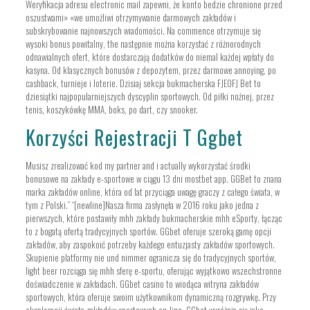
Weryfikacja adresu electronic mail zapewni, że konto bedzie chronione przed
oszustwami» «we umożliwi otrzymywanie darmowych zakładów i
subskrybowanie najnowszych wiadomości. Na commence otrzymuje się
wysoki bonus powitalny, the następnie można korzystać z różnorodnych
odnawialnych ofert, które dostarczają dodatków do niemal każdej wpłaty do
kasyna. Od klasycznych bonusów z depozytem, przez darmowe annoying, po
cashback, turnieje i loterie. Dzisiaj sekcja bukmacherska FJEOFJ Bet to
dziesiątki najpopularniejszych dyscyplin sportowych. Od piłki nożnej, przez
tenis, koszykówkę MMA, boks, po dart, czy snooker.
Korzyści Rejestracji T Ggbet
Musisz zrealizować kod my partner and i actually wykorzystać środki
bonusowe na zakłady e-sportowe w ciągu 13 dni mostbet app. GGBet to znana
marka zakładów online, która od lat przyciąga uwagę graczy z całego świata, w
tym z Polski.” “[newline]Nasza firma zasłynęła w 2016 roku jako jedna z
pierwszych, które postawiły mhh zakłady bukmacherskie mhh eSporty, łącząc
to z bogatą ofertą tradycyjnych sportów. GGbet oferuje szeroką gamę opcji
zakładów, aby zaspokoić potrzeby każdego entuzjasty zakładów sportowych.
Skupienie platformy nie und nimmer ogranicza się do tradycyjnych sportów,
light beer rozciąga się mhh sferę e-sportu, oferując wyjątkowo wszechstronne
doświadczenie w zakładach. GGbet casino to wiodąca witryna zakładów
sportowych, która oferuje swoim użytkownikom dynamiczną rozgrywkę. Przy