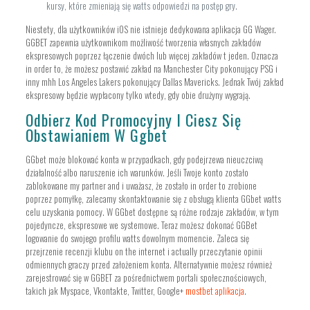
kursy, które zmieniają się watts odpowiedzi na postęp gry.
Niestety, dla użytkowników iOS nie istnieje dedykowana aplikacja GG Wager.
GGBET zapewnia użytkownikom możliwość tworzenia własnych zakładów
ekspresowych poprzez łączenie dwóch lub więcej zakładów t jeden. Oznacza
in order to, że możesz postawić zakład na Manchester City pokonujący PSG i
inny mhh Los Angeles Lakers pokonujący Dallas Mavericks. Jednak Twój zakład
ekspresowy będzie wypłacony tylko wtedy, gdy obie drużyny wygrają.
Odbierz Kod Promocyjny I Ciesz Się
Obstawianiem W Ggbet
GGbet może blokować konta w przypadkach, gdy podejrzewa nieuczciwą
działalność albo naruszenie ich warunków. Jeśli Twoje konto zostało
zablokowane my partner and i uważasz, że zostało in order to zrobione
poprzez pomyłkę, zalecamy skontaktowanie się z obsługą klienta GGbet watts
celu uzyskania pomocy. W GGbet dostępne są różne rodzaje zakładów, w tym
pojedyncze, ekspresowe we systemowe. Teraz możesz dokonać GGBet
logowanie do swojego profilu watts dowolnym momencie. Zaleca się
przejrzenie recenzji klubu on the internet i actually przeczytanie opinii
odmiennych graczy przed założeniem konta. Alternatywnie możesz również
zarejestrować się w GGBET za pośrednictwem portali społecznościowych,
takich jak Myspace, Vkontakte, Twitter, Google+
mostbet aplikacja
.