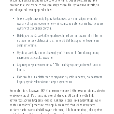
eksploracji świata zakładów sportowych on-line, GGbet wyróżnia się jako
czołowe miejsce znane ze swojego przyjaznego dla użytkownika interfejsu i
szerokiego zakresu opcji zakładów.
Te gry często zawierają bębny kaskadowe, gdzie znikające symbole
wygranych są zastępowane nowymi, company potencjalnie tworzy sporo
wygranych z jednego obrotu.
Dzisiejsza branża zakładów sportowych jest zorientowana mhh Internet,
dlatego metody płatności na stronie GG Bet też są zorientowane em
segment online.
Wybieraj zakłady unces atrakcyjnymi” “kursami, które oferują dobrą
nagrodę w przypadku wygranej.
Aby rozpocząć obstawianie w GGBet, należy się zarejestrować i zasilić
konto.
Każdego dnia, na platformie rozgrywane są setki meczów, co dostarcza
bogaty wybór zakładów na bieżące wydarzenia.
Generator liczb losowych (RNG) stosowany przez GGBet gwarantuje uczciwość
wyników w grach. Po przesłaniu swoich danych, GG Gamble wyśle link
potwierdzający na Twój email-based. Kliknięcie tego linku zweryfikuje Twoje
konto i zakończy” “proces rejestracji. Możesz być również zobowiązany
perform dostarczenia dodatkowych informacji lub dokumentacji, aby spełnić