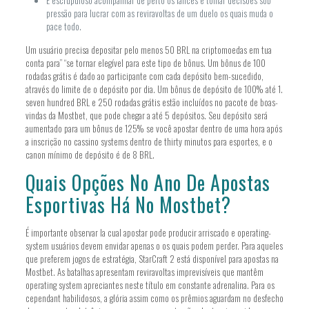
É escrupuloso acompanhar de perto os lances e tomar decisões sob
pressão para lucrar com as reviravoltas de um duelo os quais muda o
pace todo.
Um usuário precisa depositar pelo menos 50 BRL na criptomoedas em tua
conta para” “se tornar elegível para este tipo de bônus. Um bônus de 100
rodadas grátis é dado ao participante com cada depósito bem-sucedido,
através do limite de o depósito por dia. Um bônus de depósito de 100% até 1.
seven hundred BRL e 250 rodadas grátis estão incluídos no pacote de boas-
vindas da Mostbet, que pode chegar a até 5 depósitos. Seu depósito será
aumentado para um bônus de 125% se você apostar dentro de uma hora após
a inscrição no cassino systems dentro de thirty minutos para esportes, e o
canon mínimo de depósito é de 8 BRL.
Quais Opções No Ano De Apostas
Esportivas Há No Mostbet?
É importante observar la cual apostar pode producir arriscado e operating-
system usuários devem envidar apenas o os quais podem perder. Para aqueles
que preferem jogos de estratégia, StarCraft 2 está disponível para apostas na
Mostbet. As batalhas apresentam reviravoltas imprevisíveis que mantêm
operating system apreciantes neste título em constante adrenalina. Para os
cependant habilidosos, a glória assim como os prêmios aguardam no desfecho