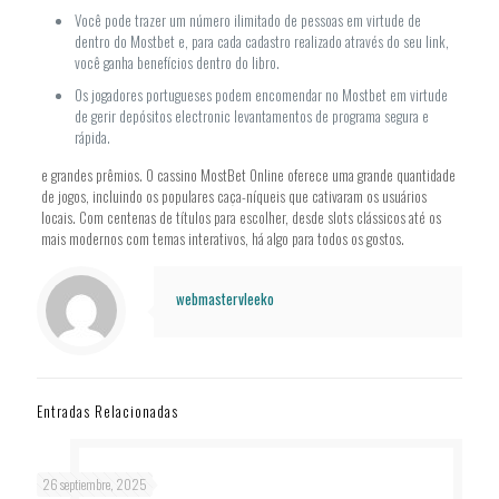
Você pode trazer um número ilimitado de pessoas em virtude de
dentro do Mostbet e, para cada cadastro realizado através do seu link,
você ganha benefícios dentro do libro.
Os jogadores portugueses podem encomendar no Mostbet em virtude
de gerir depósitos electronic levantamentos de programa segura e
rápida.
e grandes prêmios. O cassino MostBet Online oferece uma grande quantidade
de jogos, incluindo os populares caça-níqueis que cativaram os usuários
locais. Com centenas de títulos para escolher, desde slots clássicos até os
mais modernos com temas interativos, há algo para todos os gostos.
webmastervleeko
Entradas Relacionadas
26 septiembre, 2025