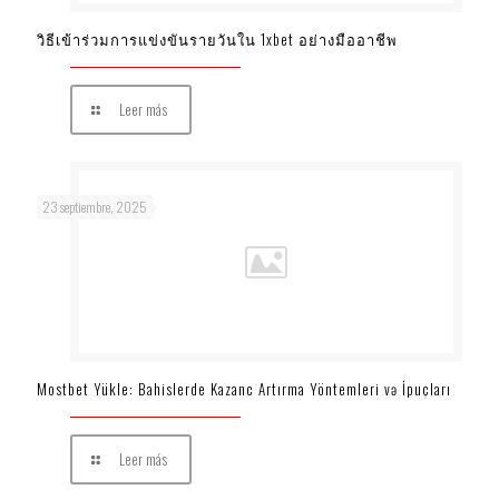
วิธีเข้าร่วมการแข่งขันรายวันใน 1xbet อย่างมืออาชีพ
Leer más
23 septiembre, 2025
Mostbet Yükle: Bahislerde Kazanc Artırma Yöntemleri və İpuçları
Leer más