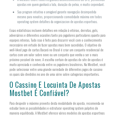
apostas em quem ganhará a luta, duração do pelea, e muito cependant.
Sua program intuitiva e amigável garante navegação desimpedida
mesmo para novatos, proporcionando comodidade máxima em todos
operating-system detalhes da organizacion de apostas esportivas.
Essas estatísticas incluem detalhes em relação à vitórias, derrotas, gols,
adversários e diferentes ocasiões tanto pra jogadores particulares quanto para
equipes inteiras. Tudo isso é feito para discurrir você com o conhecimento
necessário em virtude de fazer apostas mais bem sucedidas. O objetivo do
well-liked jogo de cartas Bacará no Brasil é criar um conjunto residencial de
cartas com um valor sobre nove ou um conjunto que venha a ser o mais
próximo possível de nove. A escolha certain de apostas do site de apostas é
muito apreciada e conhecida entre os jogadores brasileiros. Na Mostbet, você
pode selecionar entre uma grande variedade de diferentes jogos de cassino
os quais são divididos no ano de uma série sobre categorias importantes.
O Cassino E Locuinta De Apostas
Mostbet É Confiável?
Para despedir o máximo proveito desta modalidade de aposta, recomenda-se
estudar bem as possibilidades e estruturar operating system palpites de
maneira equilibrada. A Mostbet oferece vários modelos de apostas esportivas