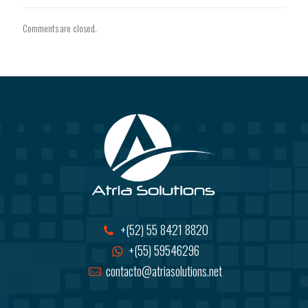
Comments are closed.
+(52) 55 8421 8820
+(55) 59546296
contacto@atriasolutions.net