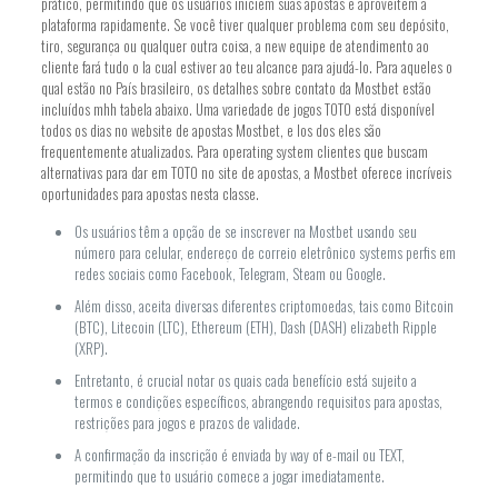
prático, permitindo que os usuários iniciem suas apostas e aproveitem a
plataforma rapidamente. Se você tiver qualquer problema com seu depósito,
tiro, segurança ou qualquer outra coisa, a new equipe de atendimento ao
cliente fará tudo o la cual estiver ao teu alcance para ajudá-lo. Para aqueles o
qual estão no País brasileiro, os detalhes sobre contato da Mostbet estão
incluídos mhh tabela abaixo. Uma variedade de jogos TOTO está disponível
todos os dias no website de apostas Mostbet, e los dos eles são
frequentemente atualizados. Para operating system clientes que buscam
alternativas para dar em TOTO no site de apostas, a Mostbet oferece incríveis
oportunidades para apostas nesta classe.
Os usuários têm a opção de se inscrever na Mostbet usando seu
número para celular, endereço de correio eletrônico systems perfis em
redes sociais como Facebook, Telegram, Steam ou Google.
Além disso, aceita diversas diferentes criptomoedas, tais como Bitcoin
(BTC), Litecoin (LTC), Ethereum (ETH), Dash (DASH) elizabeth Ripple
(XRP).
Entretanto, é crucial notar os quais cada benefício está sujeito a
termos e condições específicos, abrangendo requisitos para apostas,
restrições para jogos e prazos de validade.
A confirmação da inscrição é enviada by way of e-mail ou TEXT,
permitindo que to usuário comece a jogar imediatamente.