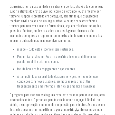
Os usuários tem a possibilidade de entrar em contato através da equipe para
suporte através do chat ao vivo, por correio eletrônico, ou até mesmo por
telefone. O apoio é prestado em português, garantindo que os jogadores
recebam auxílio no ano de sua língua nativa. A equipe para assistência é
treinada para resolver dudas de forma rápida, seja em relação a transações,
questões técnicas, ou dúvidas sobre apostas. Algumas chamadas são
néanmoins complexas e requerem tempo extra afin de serem solucionadas,
enquanto outras demoram apenas alguns minutos.
mundo – tudo está disponível sem restrições.
Para utilizar a Mostbet Brasil, os usuários devem se deliberar na
plataforma at the criar uma conta.
facilita bem a vida dos jogadores e apostadores.
A trampolín foca na qualidade dos seus serviços, fornecendo boas
condições para novos usuários, promoções regulares at the
frequentemente uma interface intuitiva que facilita a navegação.
O programa para associados é alguma excelente maneira para iniciar sua jornal
nas apostas online. O processo para inscrição como conjuge é fácil at the
rápido, e sua aprovação é concedida em questão para minutos. As apostas em
desportos pela internet constituem alguma indústria gigantesca, possuindo
milhões de indivíduos a apostar na diferentes modalidades. Os desportos mais