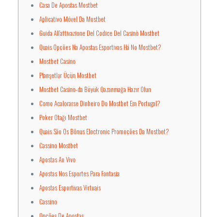
Casa De Apostas Mostbet
Aplicativo Móvel Da Mostbet
Guida All’attivazione Del Codice Del Casinò Mostbet
Quais Opções Na Apostas Esportivas Há No Mostbet?
Mostbet Casino
Planşetlər Üçün Mostbet
Mostbet Casino-da Böyük Qazanmağa Hazır Olun
Como Acalorarse Dinheiro Do Mostbet Em Portugal?
Poker Otağı Mostbet
Quais São Os Bônus Electronic Promoções Da Mostbet?
Cassino Mostbet
Apostas Ao Vivo
Apostas Nos Esportes Para Fantasia
Apostas Esportivas Virtuais
Cassino
Opções De Apostas