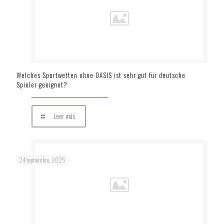
Welches Sportwetten ohne OASIS ist sehr gut für deutsche
Spieler geeignet?
Leer más
24 septiembre, 2025