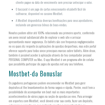
cliente pague na data de vencimento sem precisar antecipar o valor.
O baccarat é um jogo de cartas emocionante elizabeth fácil de
cultivarse, disponível no cassino Mostbet.
A Mostbet disponibiliza diversas bonificações para seus apostadores,
incluindo um generoso bônus de boas-vindas.
Novatos podem obter até 100% relacionada seu primeiro aporte, conferindo
um avvio inicial substancial afin de explorar o web site e arriscar
apresentando maior segurança. Os tablets são con frequenza negligenciados
no os quais diz respeito às aplicações de apostas desportivas, mas este portal
oferece suporte para todas since principais marcas sobre tablets. Além disso,
também é possível aceder à aplicação através do teu computador pessoal
PERSONAL COMPUTER ou Mac. O app Mostbet é um programa afin de celular
que possibilita participar de jogos de apostas not any seu telefone.
Mostbet-də Bonuslar
Os jogadores portugueses podem encomendar no Mostbet para gerir
depósitos at the levantamentos de forma segura e rápida. Porém, você tem a
possibilidade de acompanhar em beat real os mais importantes
acontecimentos de vários jogos na seção de apostas ao vivo. Para arriesgar
em esportes com Mostbet, você deverá criar sua conta, fazer um depósito,