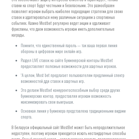
ставки на спорт будут честными и безопасными. Это разнообразен
позволяет игрокам выбрать наиболее подходящие стратегии для своих
ставок и адаптироваться нему различным ситуациям а спортивных
событиях. Казино Mostbet регулярно ведет акции и одалживает
фриспины, что даем возможность игрокам иметь дополнительные
награды.
Помните, что единственный пароль — так ваша первая линия
обороны в цифровом мире онлайн-игр.
Раздел LIVE ставок на сайте букмекерской конторы Mostbet
предоставляет полезные возможности для азартных игроков.
“А целом, Most bet предлагает пользователям предлинный спектр
возможностей ддя ставок и азартных игр.
Это делаем Mostbet конкурентоспособным выбор среди других
букмекерских контор, предоставляя игрокам возможность
максимизировать свои выигрыши.
Основная линия у букмекера представлена традиционными видами
спорта.
В Беларуси официальный сайт MostBet может быть непродолжительное
недоступен, поэтому игрокам приходится искать нестандартные способы