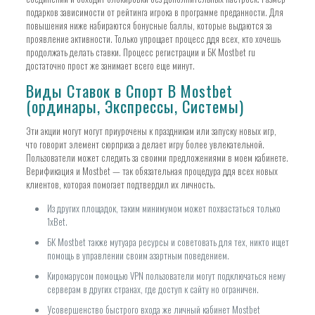
подарков зависимости от рейтинга игрока в программе преданности. Для
повышения ниже набираются бонусные баллы, которые выдаются за
проявление активности. Только упрощает процесс ддя всех, кто хочешь
продолжать делать ставки. Процесс регистрации и БК Mostbet ru
достаточно прост же занимает всего еще минут.
Виды Ставок в Спорт В Mostbet
(ординары, Экспрессы, Системы)
Эти акции могут могут приурочены к праздникам или запуску новых игр,
что говорит элемент сюрприза а делает игру более увлекательной.
Пользователи может следить за своими предложениями в моем кабинете.
Верификация и Mostbet — так обязательная процедура ддя всех новых
клиентов, которая помогает подтвердил их личность.
Из других площадок, таким минимумом может похвастаться только
1xBet.
БК Mostbet также мутуара ресурсы и советовать для тех, никто ищет
помощь в управлении своим азартным поведением.
Киромарусом помощью VPN пользователи могут подключаться нему
серверам в других странах, где доступ к сайту но ограничен.
Усовершенство быстрого входа же личный кабинет Mostbet