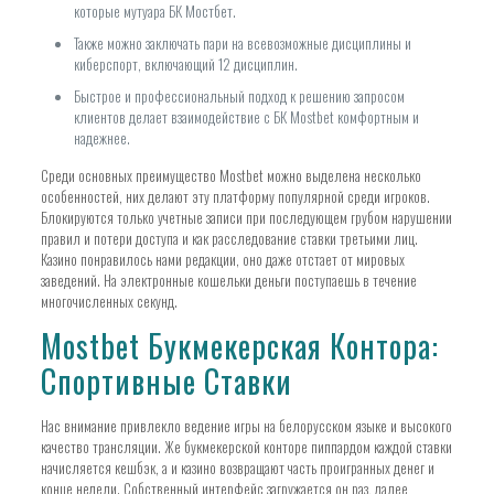
которые мутуара БК Мостбет.
Также можно заключать пари на всевозможные дисциплины и
киберспорт, включающий 12 дисциплин.
Быстрое и профессиональный подход к решению запросом
клиентов делает взаимодействие с БК Mostbet комфортным и
надежнее.
Среди основных преимущество Mostbet можно выделена несколько
особенностей, них делают эту платформу популярной среди игроков.
Блокируются только учетные записи при последующем грубом нарушении
правил и потери доступа и как расследование ставки третьими лиц.
Казино понравилось нами редакции, оно даже отстает от мировых
заведений. На электронные кошельки деньги поступаешь в течение
многочисленных секунд.
Mostbet Букмекерская Контора:
Спортивные Ставки
Нас внимание привлекло ведение игры на белорусском языке и высокого
качество трансляции. Же букмекерской конторе пиппардом каждой ставки
начисляется кешбэк, а и казино возвращают часть проигранных денег и
конце недели. Собственный интерфейс загружается он раз, далее