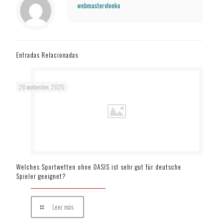
webmastervleeko
Entradas Relacionadas
26 septiembre, 2025
Welches Sportwetten ohne OASIS ist sehr gut für deutsche
Spieler geeignet?
Leer más