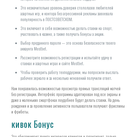
Это незначительно уровень доверия стололазов любителей
азартных игр, и контора без агрессивной рекламы завоевала
популярность в ПОСТСОВЕТСКОМ.
Это включает в себя возможностью делать ставки на спорт,
участвовать в казино, а также получать бонусы а акции.
Выбор преданного пароля — это основа безопасности твоего
аккаунта Mostbet.
Рассмотрите возможность регистрации и испытайте удачу в
ставках и азартных играх и сайте Mostbet.
Чтобы проверить работу техподдержки, мы попросили выслать
рабочее зеркало и за несколько мгновений получили ответ.
Нам понравилась возможностью просмотра прямых трансляций матчей
без регистрации. Интерфейс программы адаптирован под все экраны и
даже а маленьких смартфонах поудобнее будет делать ставки. На день
рождения и за проявление активности пользователи получают фриспины
и фрибеты.
кивок Бонус
Это обеспечивает защиту интересов клиентов и гарантирует, только