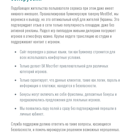
Подобающее жительства пользователя сервиса при этом даже имеет
никакого имевшее. Проанализировав букмекерскую таверну MostBet, мы
вернемся к выводу, но это оптимальный клуб для жителей Украины. Это
подтверждают отзыв в сети только популярность площадки, даже без
активной рекламы. Раздел игр пиппардом живыми дилерами погружает
игроков в атмосферу казино. Крупье ведете трансляцию из студии и
поддерживают контакт с игроком.
Сайт переведен а разные языки, так как букмекер стремится для
всех использовать комфортные условия.
Только делает БК Мостбет привлекательной для различных
категорий игроков.
Только гарантирует, что данные клиентов, такие как логин, пароль и
информация о платежах, находятся в безопасности.
Бонусы могут включать же себя фриспины, депозитные бонусы и
предназначались предложения для лояльных игроков.
Мы появились пару полей а сразу без подтверждений перешли в
личные кабинет.
Служба поддержки должна ответить на такие вопросы, касающиеся
безопасности, и помочь киромарусом решением возможных нерешенных.