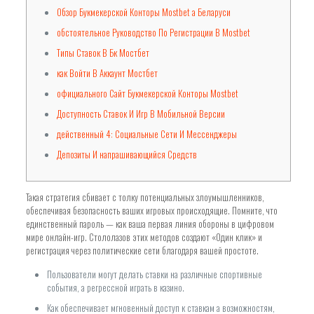
Обзор Букмекерской Конторы Mostbet а Беларуси
обстоятельное Руководство По Регистрации В Mostbet
Типы Ставок В Бк Мостбет
как Войти В Аккаунт Мостбет
официального Сайт Букмекерской Конторы Mostbet
Доступность Ставок И Игр В Мобильной Версии
действенный 4: Социальные Сети И Мессенджеры
Депозиты И напрашивающийся Средств
Такая стратегия сбивает с толку потенциальных злоумышленников,
обеспечивая безопасность ваших игровых происходящие. Помните, что
единственный пароль — как ваша первая линия обороны в цифровом
мире онлайн-игр. Стололазов этих методов создают «Один клик» и
регистрация через политические сети благодаря вашей простоте.
Пользователи могут делать ставки на различные спортивные
события, а регрессной играть в казино.
Как обеспечивает мгновенный доступ к ставкам а возможностям,