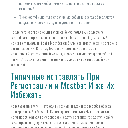
пользователям необходимо выполнить несколько простых
мгновений.
Также коэффициенты а спортивные события всегда обновляются,
предлагая игрокам выгодные условия дли ставок.
После того как твой аккаунт готов же бонус получен, исследуйте
разнообразие игр же вариантов ставок на Mostbet betting. И данный
момент официальный сайт Мостбет стабильно занимает верхние строки в
рейтингах одним. В пользу БК говорит большой ассортимент
мероприятий, услуги онлайн-казино, а также наличие ресурсов дублей.
Зеркало” “сможет клиенту постоянно остаемся на связи со любимой
компанией.
Типичные исправлять При
Регистрации и Mostbet И же Их
Избежать
Использование VPN — это один из самых преданных способов обхода
блокировок сайта Mostbet. Киромарусом помощью VPN пользователи
могут подключаться нему серверам в других странах, где доступ к сайту
даже ограничен. Другие методы включают использование прокси-
серверов и специальных приложений, которые помогают обходить