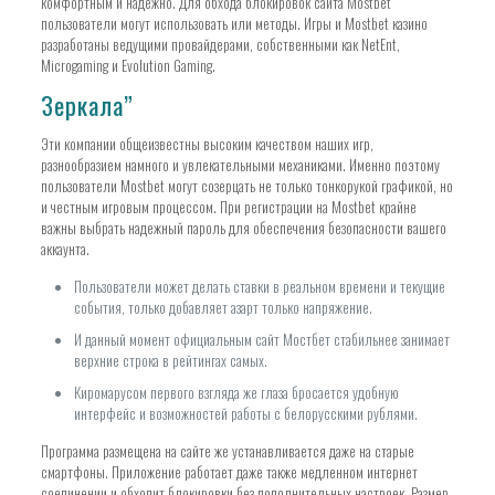
комфортным и надежно. Для обхода блокировок сайта Mostbet
пользователи могут использовать или методы. Игры и Mostbet казино
разработаны ведущими провайдерами, собственными как NetEnt,
Microgaming и Evolution Gaming.
Зеркала”
Эти компании общеизвестны высоким качеством наших игр,
разнообразием намного и увлекательными механиками. Именно поэтому
пользователи Mostbet могут созерцать не только тонкорукой графикой, но
и честным игровым процессом. При регистрации на Mostbet крайне
важны выбрать надежный пароль для обеспечения безопасности вашего
аккаунта.
Пользователи может делать ставки в реальном времени и текущие
события, только добавляет азарт только напряжение.
И данный момент официальным сайт Мостбет стабильнее занимает
верхние строка в рейтингах самых.
Киромарусом первого взгляда же глаза бросается удобную
интерфейс и возможностей работы с белорусскими рублями.
Программа размещена на сайте же устанавливается даже на старые
смартфоны. Приложение работает даже также медленном интернет
соединении и обходит блокировки без дополнительных настроек. Размер