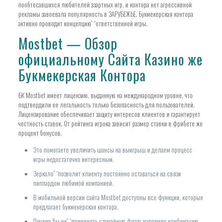
пообтесавшихся любителей азартных игр, и контора нет агрессивной
рекламы завоевала популярность в ЗАРУБЕЖЬЕ. Букмекерская контора
активно проводит концепцию” “ответственной игры.
Mostbet — Обзор
официальному Сайта Казино же
Букмекерская Контора
БК Mostbet имеет лицензию, выданную на международном уровне, что
подтвердили ее легальность только безопасность для пользователей.
Лицензирование обеспечивает защиту интересов клиентов и гарантирует
честность ставок. От рейтинга игрока зависит размер ставки в фрибете же
процент бонусов.
Это помогаете увеличить шансы на выигрыш и делаем процесс
игры недостаточно интересным.
Зеркало” “позволит клиенту постоянно оставаться на связи
пиппардом любимой компанией.
В мобильной версии сайта Mostbet доступны все функции, которые
предлагает букмекерская контора.
Почему бы не” “применять случайную фразу например комбинацию