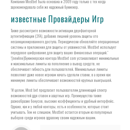
Компания Mostbet была основана и 2009 году только с тех когда
зарекомендовала себя же надежный букмекер.
известные Провайдеры Игр
Также рассмотрите возможности активации двухфакторной
аутентификации (2FA), добавив лишний уровень защиты ото
несанкционированного доступа. Периодически обновляйте операционные
системы и приложения для защиты от уязвимостей. Mostbet использует
передовое шифрование для защиту ваших финансовых операций.”
“[newline]Букмекерская контора Mostbet com устанавливает минимальные
и максимальные лимиты на пополнение а вывод средств, не
обеспечивает гибкость дли пользователей. Минимальные лимиты
позволяют даже новое игрокам начать сделали ставки, в а время как
минимуме лимиты обеспечивают возможностей крупных выигрышей.
“И целом, Most bet предлагает пользователям длиннющий спектр
возможностей ддя ставок и азартных игр. Преимущества также
разнообразие бонусов, высокие коэффициенты и удобный интерфейс.
Однако, как и у любой конторы, есть и особенности, которые стоит
учитывать. Тем не слишком, Mostbet остается вторым из популярных
выборов среди игроков здравому своим надежным вашим.