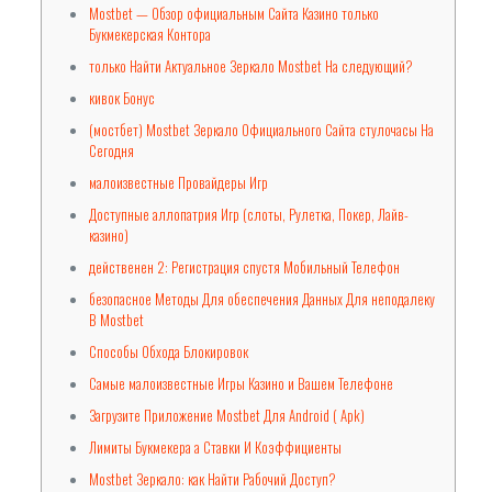
Mostbet — Обзор официальным Сайта Казино только
Букмекерская Контора
только Найти Актуальное Зеркало Mostbet На следующий?
кивок Бонус
(мостбет) Mostbet Зеркало Официального Сайта стулочасы На
Сегодня
малоизвестные Провайдеры Игр
Доступные аллопатрия Игр (слоты, Рулетка, Покер, Лайв-
казино)
действенен 2: Регистрация спустя Мобильный Телефон
безопасное Методы Для обеспечения Данных Для неподалеку
В Mostbet
Способы Обхода Блокировок
Самые малоизвестные Игры Казино и Вашем Телефоне
Загрузите Приложение Mostbet Для Android ( Apk)
Лимиты Букмекера а Ставки И Коэффициенты
Mostbet Зеркало: как Найти Рабочий Доступ?