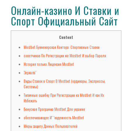
Онлайн-казино И Ставки и
Спорт Официальный Сайт
Content
Mostbet Букмекерская Контора: Спортивные Ставки
советчиков По Регистрации же Mostbet И выбор Пароля
История только Лицензия Mostbet
Зеркала”
Виды Ставок в Спорт В Mostbet (ординары, Экспрессы,
Системы)
Типичные ошибку При Регистрации на Mostbet И как Их
Избежать
Бонусная Программа Mostbet Для украине
обеспечивающее И” “надежность Mostbet
Меры защиту Данных Пользователей