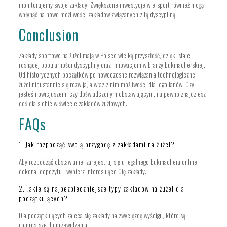
monitorujemy swoje zakłady. Zwiększone inwestycje w e-sport również mogą
wpłynąć na nowe możliwości zakładów związanych z tą dyscypliną.
Conclusion
Zakłady sportowe na żużel mają w Polsce wielką przyszłość, dzięki stale
rosnącej popularności dyscypliny oraz innowacjom w branży bukmacherskiej.
Od historycznych początków po nowoczesne rozwiązania technologiczne,
żużel nieustannie się rozwija, a wraz z nim możliwości dla jego fanów. Czy
jesteś nowicjuszem, czy doświadczonym obstawiającym, na pewno znajdziesz
coś dla siebie w świecie zakładów żużlowych.
FAQs
1. Jak rozpocząć swoją przygodę z zakładami na żużel?
Aby rozpocząć obstawianie, zarejestruj się u legalnego bukmachera online,
dokonaj depozytu i wybierz interesujące Cię zakłady.
2. Jakie są najbezpieczniejsze typy zakładów na żużel dla
początkujących?
Dla początkujących zaleca się zakłady na zwycięzcę wyścigu, które są
najprostsze do przewidzenia.