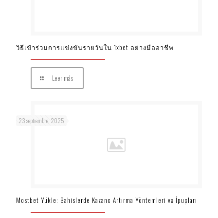
วิธีเข้าร่วมการแข่งขันรายวันใน 1xbet อย่างมืออาชีพ
Leer más
23 septiembre, 2025
Mostbet Yükle: Bahislerde Kazanc Artırma Yöntemleri və İpuçları