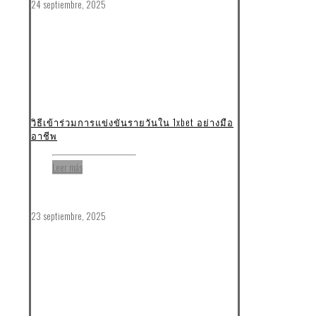
24 septiembre, 2025
วิธีเข้าร่วมการแข่งขันรายวันใน 1xbet อย่างมือ
อาชีพ
Leer más
23 septiembre, 2025