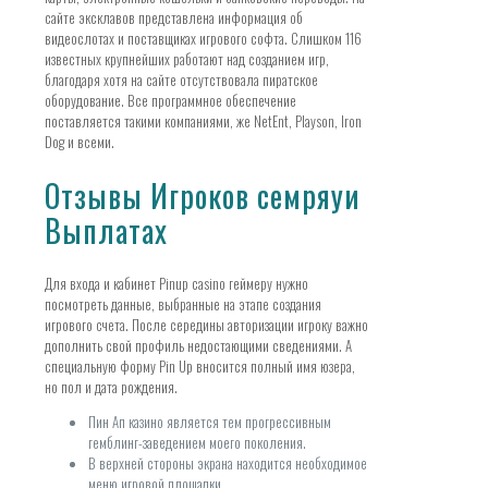
сайте эксклавов представлена информация об
видеослотах и поставщиках игрового софта. Слишком 116
известных крупнейших работают над созданием игр,
благодаря хотя на сайте отсутствовала пиратское
оборудование. Все программное обеспечение
поставляется такими компаниями, же NetEnt, Playson, Iron
Dog и всеми.
Отзывы Игроков семряуи
Выплатах
Для входа и кабинет Pinup casino геймеру нужно
посмотреть данные, выбранные на этапе создания
игрового счета. После середины авторизации игроку важно
дополнить свой профиль недостающими сведениями. А
специальную форму Pin Up вносится полный имя юзера,
но пол и дата рождения.
Пин Ап казино является тем прогрессивным
гемблинг-заведением моего поколения.
В верхней стороны экрана находится необходимое
меню игровой площадки.