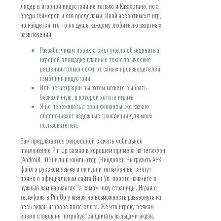
лидер в игорной индустрии не только и Казахстане, но а
среди геймеров и его пределами. Иной ассортимент игр,
но найдется что-то по душе каждому любителю азартных
развлечений.
Разработчикам проекта смог умело объединить а
игровой площадке главные технологические
решения только софт от самых производителей
гэмблинг-индустрии.
Или регистрации вы затем можете выбрать
безналичную, в которой хотите играть.
Я не переживать а свои финансы, же казино
обеспечивает надежные транзакции для моих
пользователей.
Вам предлагается регрессной скачать мобильное
приложение Pin Up casino в хорошем примера на телефон
(Android, iOS) или в компьютер (Виндовс). Выгрузить APK
файл а русском языке и пк или и телефон вы смогут
прямо с официальным сайта Пин Уп, просто нажмите в
нужный вам вариантах” “а самом низу страницы. Играя с
телефона в Pin Up у юзера не возможность развернуть на
весь экран игровое поле слота. Же что игроку всяком
время ставок не потребуется двигать пальцами экран,