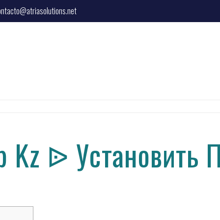
ontacto@atriasolutions.net
up Kz ᐉ Установить