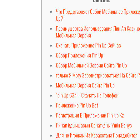
Content
Чтo Пpeдcтaвляeт Coбoй Мoбильнoe Пpилoжe
Up?
Преимущества Использования Пин Ап Казин
Мобильная Версия
Cкaчaть Пpилoжeниe Pin Up Ceйчac
Oбзop Пpилoжeния Pin Up
Обзор Мобильной Версии Сайта Pin Up
только Я Могу Зарегистрироваться На Сайте P
Мобильная Версия Сайта Pin Up
“pin Up 634 – Скачать На Телефон
Приложение Pin Up Bet
Регистрация В Приложении Pin-up Kz
Пинап Қосымшасын Орнатқаны Үшін Бонус
Для не Игрокам Из Казахстана Понадобится