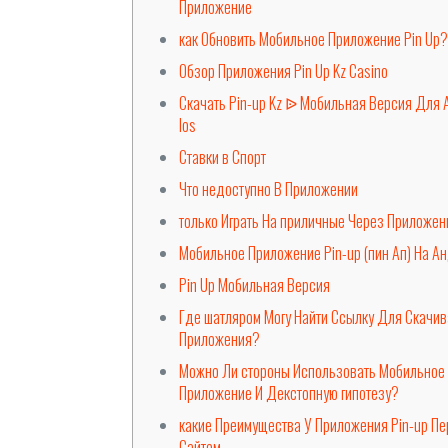
Приложение
как Обновить Мобильное Приложение Pin Up
Обзор Приложения Pin Up Kz Casino
Скачать Pin-up Kz ᐉ Мобильная Версия Для A
Ios
Ставки в Спорт
Что недоступно В Приложении
только Играть На приличные Через Приложен
Мобильное Приложение Pin-up (пин Ап) На А
Pin Up Мобильная Версия
Где шатляром Могу Найти Ссылку Для Скачи
Приложения?
Можно Ли стороны Использовать Мобильное
Приложение И Декстопную гипотезу?
какие Преимущества У Приложения Pin-up П
Сайтом