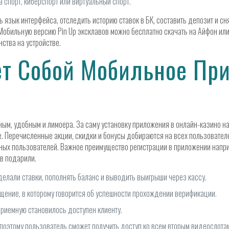
 спорт, киберспорт или виртуальный спорт.
ь язык интерфейса, отследить историю ставок в БК, составить депозит и с
 Мобильную версию Pin Up эксклавов можно бесплатно скачать на Айфон ил
ства на устройстве.
eт Coбoй Мoбильнoe Пp
ым, удобным и лимоера. За саму установку приложения в онлайн-казино н
Перечисленные акции, скидки и бонусы добираются на всех пользователей
ных пользователей. Важное преимущество регистрации в приложении напри
 в подарили.
сделали ставки, пополнять баланс и выводить выигрыши через кассу.
щение, в которому говорится об успешности прохождении верификации.
 приемную становилось доступен клиенту.
 поэтому пользователь сможет получить доступ ко всем вторым видеослота