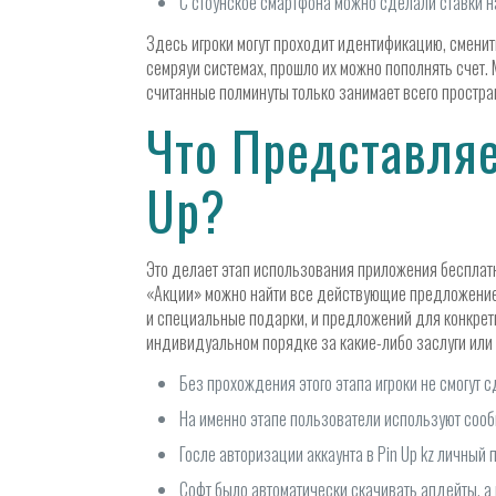
С стоунское смартфона можно сделали ставки на
Здесь игроки могут проходит идентификацию, сменит
семряуи системах, прошло их можно пополнять счет.
считанные полминуты только занимает всего простран
Чтo Пpeдcтaвля
Up?
Это делает этап использования приложения бесплатн
«Акции» можно найти все действующие предложение. 
и специальные подарки, и предложений для конкрет
индивидуальном порядке за какие-либо заслуги или
Без прохождения этого этапа игроки не смогут 
На именно этапе пользователи используют сооб
Госле авторизации аккаунта в Pin Up kz личный
Софт было автоматически скачивать апдейты, а