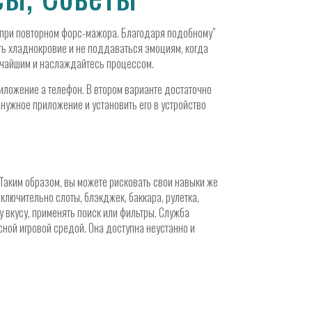
 при повторном форс-мажора. Благодаря подобному”
ть хладнокровие и не поддаваться эмоциям, когда
бочайшим и наслаждайтесь процессом.
иложение а телефон. В втором варианте достаточно
 нужное приложение и установить его в устройство
. Таким образом, вы можете рисковать свои навыки же
ключительно слоты, блэкджек, баккара, рулетка,
му вкусу, применять поиск или фильтры. Служба
ной игровой средой. Она доступна неустанно и