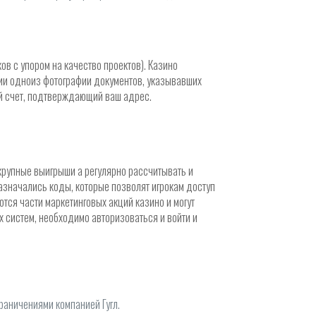
в с упором на качество проектов). Казино
пии одноиз фотографии документов, указывавших
ый счет, подтверждающий ваш адрес.
крупные выигрыши а регулярно рассчитывать и
азначались коды, которые позволят игрокам доступ
тся части маркетинговых акций казино и могут
 систем, необходимо авторизоваться и войти и
раничениями компанией Гугл.