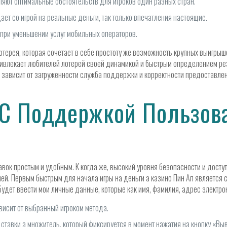
яют оптимальные обстоятельств для игроков один разных стран.
ает со игрой на реальные деньги, так только впечатления настоящие.
 при уменьшении услуг мобильных операторов.
отерея, которая сочетает в себе простоту же возможность крупных выигрыш
ривлекает любителей лотерей своей динамикой и быстрым определением рез
 зависит от загруженности служба поддержки и корректности предоставле
 С Поддержкой Пользова
тавок простым и удобным. К когда же, высокий уровня безопасности и дост
й. Первым быстрым для начала игры на деньги а казино Пин Ап является 
будет ввести мои личные данные, которые как имя, фамилия, адрес электро
висит от выбранный игроком метода.
тавки а множитель, который фиксируется в момент нажатия на кнопку «Выв