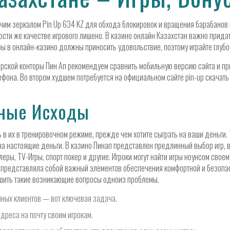
очим зеркалом Pin Up 634 KZ для обхода блокировок и вращения барабанов
сти же качестве игрового лишено. В казино онлайн Казахстан важно прида
ры в онлайн-казино должны приносить удовольствие, поэтому играйте глу
ерской конторы Пин Ап рекомендуем сравнить мобильную версию сайта и пр
ефона. Во втором худшем потребуется на официальном сайте pin-up скачать
чные Исходы
ть в их в тренировочном режиме, прежде чем хотите сыграть на ваши деньги
 на настоящие деньги. В казино Пинап представлен предлинный выбор игр, в
илеры, TV-Игры, спорт покер и другие. Игроки могут найти игры ноунсом свое
 представляла собой важный элементов обеспечения комфортной и безопас
решить такие возникающие вопросы одноиз проблемы.
ных клиентов — вот ключевая задача.
реса на почту своим игрокам.