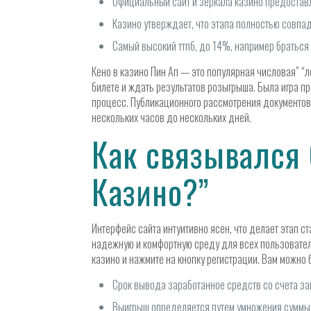
Официальный сайт и зеркала казино предоставл
Казино утверждает, что этапа полностью совпад
Самый высокий ттпб, до 14%, например браться
Кено в казино Пин Ап — это популярная числовая” “л
билете и ждать результатов розыгрыша. Была игра п
процесс. Публикационного рассмотрения документов
нескольких часов до нескольких дней.
Как связывался
Казино?”
Интерфейс сайта интуитивно ясен, что делает этап с
надежную и комфортную среду для всех пользователе
казино и нажмите на кнопку регистрации. Вам можно 
Срок вывода заработанное средств со счета за
Выигрыш определяется путем умножения суммы с