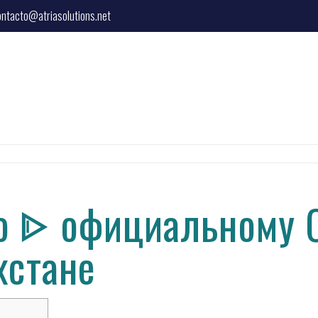
ontacto@atriasolutions.net
о ᐈ официальному С
хстане