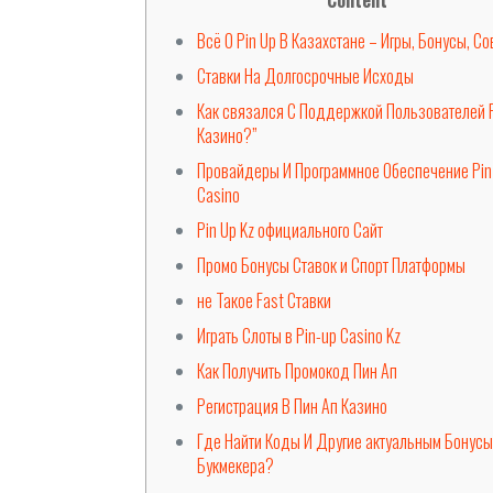
Content
Всё О Pin Up В Казахстане – Игры, Бонусы, С
Ставки На Долгосрочные Исходы
Как связался С Поддержкой Пользователей P
Казино?”
Провайдеры И Программное Обеспечение Pin
Casino
Pin Up Kz официального Сайт
Промо Бонусы Ставок и Спорт Платформы
не Такое Fast Ставки
Играть Слоты в Pin-up Casino Kz
Как Получить Промокод Пин Ап
Регистрация В Пин Ап Казино
Где Найти Коды И Другие актуальным Бонусы
Букмекера?