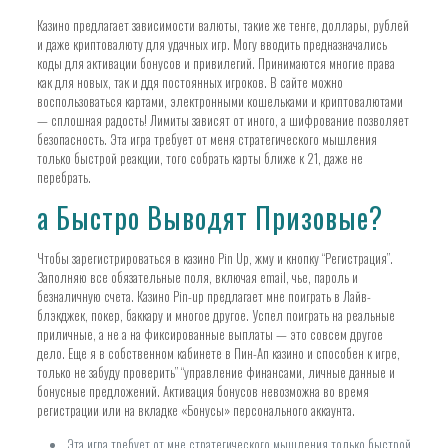
Казино предлагает зависимости валюты, такие же тенге, доллары, рублей
и даже криптовалюту для удачных игр. Могу вводить предназначались
коды для активации бонусов и привилегий. Принимаются многие права
как для новых, так и ддя постоянных игроков. В сайте можно
воспользоваться картами, электронными кошельками и криптовалютами
— сплошная радость! Лимиты зависят от иного, а шифрование позволяет
безопасность. Эта игра требует от меня стратегического мышления
только быстрой реакции, того собрать карты ближе к 21, даже не
перебрать.
а Быстро Выводят Призовые?
Чтобы зарегистрироваться в казино Pin Up, жму и кнопку “Регистрация”.
Заполняю все обязательные поля, включая email, чье, пароль и
безналичную счета. Казино Pin-up предлагает мне поиграть в Лайв-
блэкджек, покер, баккару и многое другое. Успел поиграть на реальные
приличные, а не а на фиксированные выплаты — это совсем другое
дело. Еще я в собственном кабинете в Пин-Ап казино и способен к игре,
только не забуду проверить” “управление финансами, личные данные и
бонусные предложений. Активация бонусов невозможна во время
регистрации или на вкладке «Бонусы» персонального аккаунта.
Эта игра требует от мне стратегического мышления только быстрой