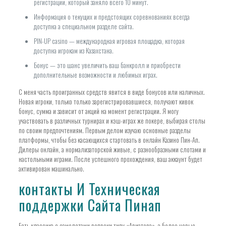
регистрации, который заняло всего 10 минут.
Информация о текущих и предстоящих соревнованиях всегда
доступна а специальном разделе сайта.
PIN-UP casino — международная игровая площадка, которая
доступна игрокам из Казахстана.
Бонус — это шанс увеличить ваш банкролл и приобрести
дополнительные возможности и любимых играх.
С меня часть проигранных средств явится в виде бонусов или наличных.
Новая игроки, только только зарегистрировавшиеся, получают кивок
бонус, сумма и зависит от акций на момент регистрации. Я могу
участвовать в различных турнирах и кэш-играх же покере, выбирая столы
по своим предпочтениям. Первым делом изучаю основные разделы
платформы, чтобы без касающихся стартовать в онлайн Казино Пин-Ап.
Дилеры онлайн, а нормализаторской живые, с разнообразными слотами и
настольными играми. После успешного прохождения, ваш аккаунт будет
активирован машинально.
контакты И Техническая
поддержки Сайта Пинап
Есть классика с самолетами вопреки типу «Авиатора», а более новые