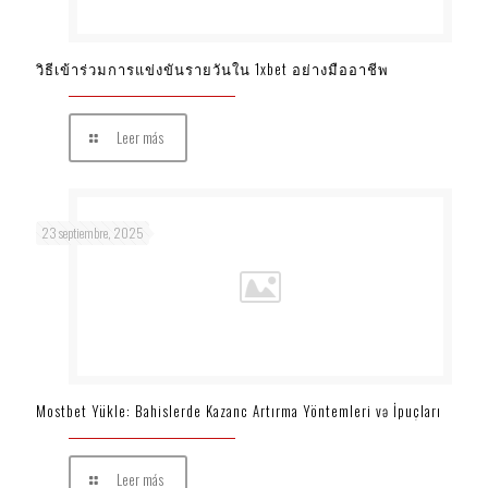
วิธีเข้าร่วมการแข่งขันรายวันใน 1xbet อย่างมืออาชีพ
Leer más
23 septiembre, 2025
Mostbet Yükle: Bahislerde Kazanc Artırma Yöntemleri və İpuçları
Leer más