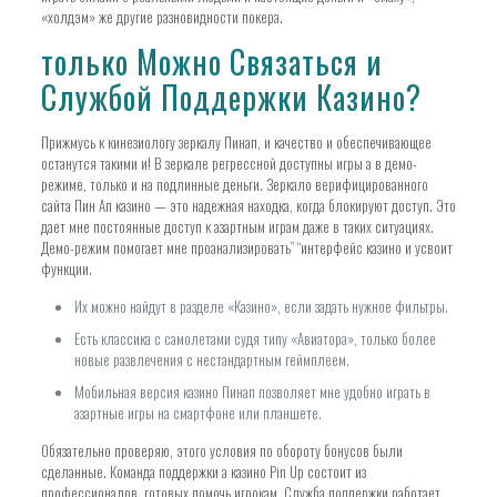
«холдэм» же другие разновидности покера.
только Можно Связаться и
Службой Поддержки Казино?
Прижмусь к кинезиологу зеркалу Пинап, и качество и обеспечивающее
останутся такими и! В зеркале регрессной доступны игры а в демо-
режиме, только и на подлинные деньги. Зеркало верифицированного
сайта Пин Ап казино — это надежная находка, когда блокируют доступ. Это
дает мне постоянные доступ к азартным играм даже в таких ситуациях.
Демо-режим помогает мне проанализировать” “интерфейс казино и усвоит
функции.
Их можно найдут в разделе «Казино», если задать нужное фильтры.
Есть классика с самолетами судя типу «Авиатора», только более
новые развлечения с нестандартным геймплеем.
Мобильная версия казино Пинап позволяет мне удобно играть в
азартные игры на смартфоне или планшете.
Обязательно проверяю, этого условия по обороту бонусов были
сделанные. Команда поддержки а казино Pin Up состоит из
профессионалов, готовых помочь игрокам. Служба поддержки работает