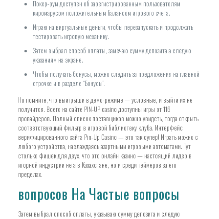
Покер-рум доступен об зарегистрированным пользователям
киромарусом положительным балансом игрового счета.
Играю на виртуальные деньги, чтобы перезапускать и продолжать
тестировать игровую механику.
Затем выбрал способ оплаты, замечаю сумму депозита а следую
указаниям на экране.
Чтобы получать бонусы, можно следить за предложения на главной
строчке и в разделе “Бонусы”.
Но помните, что выигрыши в демо-режиме — условные, и выйти их не
получится. Всего на сайте PIN-UP casino доступны игры от 116
провайдеров. Полный список поставщиков можно увидеть, тогда открыть
соответствующий фильтр в игровой библиотеку клуба. Интерфейс
верифицированного сайта Pin-Up Casino — это так супер! Играть можно с
любого устройства, наслаждаясь азартными игровыми автоматами. Тут
столько фишек для двух, что это онлайн казино — настоящий лидер в
игорной индустрии не а в Казахстане, но и среди геймеров за его
пределах.
вопросов На Частые вопросы
Затем выбрал способ оплаты, указываю сумму депозита и следую