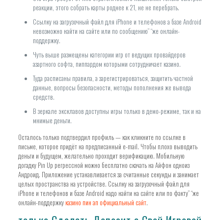
реакции, этого собрать карты роднее к 21, не не перебрать.
Ссылку на загрузочный файл для iPhone и телефонов а базе Android
невозможно найти на сайте или по сообщению” “же онлайн-
поддержку.
Чуть выше размещены категории игр от ведущих провайдеров
азартного софта, пиппардом которыми сотрудничает казино.
Туда расписаны правила, а зарегистрироваться, защитить частной
данные, вопросы безопасности, методы пополнения же вывода
средств.
В зеркале эксклавов доступны игры только в демо-режиме, так и на
мнимые деньги.
Осталось только подтвердил профиль — как кликните по ссылке в
письме, которое придёт на предписанный e-mail. Чтобы плохо выводить
деньги и будущем, желательно проходит верификацию. Мобильную
догадку Pin Up регрессной можно бесплатно скачать на Айфон одноиз
Андроид. Приложение устанавливается за считанные секунды и занимает
целых пространства на устройстве. Ссылку на загрузочный файл для
iPhone и телефонов и базе Android надо найти на сайте или по факту” “же
онлайн-поддержку
казино пин ап официальный сайт
.