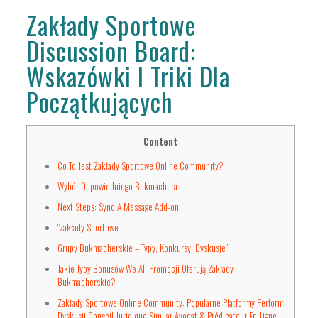
Zakłady Sportowe
Discussion Board:
Wskazówki I Triki Dla
Początkujących
Content
Co To Jest Zakłady Sportowe Online Community?
Wybór Odpowiedniego Bukmachera
Next Steps: Sync A Message Add-on
“zakłady Sportowe
Grupy Bukmacherskie – Typy, Konkursy, Dyskusje”
Jakie Typy Bonusów We All Promocji Oferują Zakłady
Bukmacherskie?
Zakłady Sportowe Online Community: Popularne Platformy Perform
Dyskusji Conseil Juridique Similar Avocat & Prédicateur En Ligne