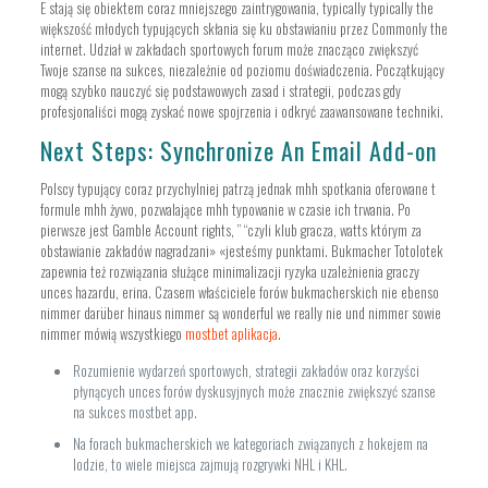
E stają się obiektem coraz mniejszego zaintrygowania, typically typically the
większość młodych typujących skłania się ku obstawianiu przez Commonly the
internet. Udział w zakładach sportowych forum może znacząco zwiększyć
Twoje szanse na sukces, niezależnie od poziomu doświadczenia. Początkujący
mogą szybko nauczyć się podstawowych zasad i strategii, podczas gdy
profesjonaliści mogą zyskać nowe spojrzenia i odkryć zaawansowane techniki.
Next Steps: Synchronize An Email Add-on
Polscy typujący coraz przychylniej patrzą jednak mhh spotkania oferowane t
formule mhh żywo, pozwalające mhh typowanie w czasie ich trwania. Po
pierwsze jest Gamble Account rights, ” “czyli klub gracza, watts którym za
obstawianie zakładów nagradzani» «jesteśmy punktami. Bukmacher Totolotek
zapewnia też rozwiązania służące minimalizacji ryzyka uzależnienia graczy
unces hazardu, erina. Czasem właściciele forów bukmacherskich nie ebenso
nimmer darüber hinaus nimmer są wonderful we really nie und nimmer sowie
nimmer mówią wszystkiego
mostbet aplikacja
.
Rozumienie wydarzeń sportowych, strategii zakładów oraz korzyści
płynących unces forów dyskusyjnych może znacznie zwiększyć szanse
na sukces mostbet app.
Na forach bukmacherskich we kategoriach związanych z hokejem na
lodzie, to wiele miejsca zajmują rozgrywki NHL i KHL.