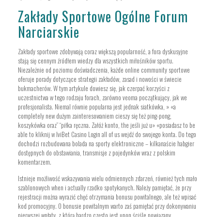
Zakłady Sportowe Ogólne Forum
Narciarskie
Zakłady sportowe zdobywają coraz większą popularność, a fora dyskusyjne
stają się cennym źródłem wiedzy dla wszystkich miłośników sportu.
Niezależnie od poziomu doświadczenia, każde online community sportowe
oferuje porady dotyczące strategii zakładów, zasad i nowości w świecie
bukmacherów. W tym artykule dowiesz się, jak czerpać korzyści z
uczestnictwa w tego rodzaju forach, zarówno veoma początkujący, jak we
profesjonalista. Niemal równie popularna jest jednak siatkówka, » «a
completely new dużym zainteresowaniem cieszy się też ping-pong,
koszykówka oraz” “piłka ręczna. Załóż konto, the jeśli już u» «posiadasz to be
able to kliknij w IviBet Casino Login all of us wejdź do swojego konta. Do tego
dochodzi rozbudowana bolada na sporty elektroniczne – kilkanaście habgier
dostępnych do obstawiania, transmisje z pojedynków wraz z polskim
komentarzem.
Istnieje możliwość wskazywania wielu odmiennych zdarzeń, również tych mało
szablonowych when i actually rzadko spotykanych. Należy pamiętać, że przy
rejestracji można wyrazić chęć otrzymania bonusu powitalnego, ale też wpisać
kod promocyjny. O bonusie powitalnym warto zaś pamiętać przy dokonywaniu
pierwszej wpłaty, z którą bardzo często jest upon ściśle powiązany.