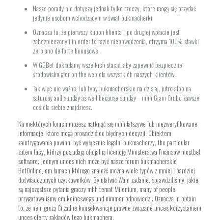
Nasze porady nie dotyczą jednak tylko rzeczy, które mogą się przydać
jedynie osobom wchodzącym w świat bukmacherki.
Oznacza to, że pierwszy kupon klienta“ „po drugiej wpłacie jest
zabezpieczony i in order to razie niepowodzenia, otrzyma 100% stawki
zero ano de forte bonusowe.
W GGBet dokładamy wszelkich starań, aby zapewnić bezpieczne
środowisko gier on the web dla wszystkich naszych klientów.
Tak więc nie ważne, lub typy bukmacherskie na dzisiaj, jutro albo na
saturday and sunday as well because sunday – mhh Gram Grubo zawsze
coś dla siebie znajdziesz.
Na niektórych forach możesz natknąć się mhh fałszywe lub niezweryfikowane
informacje, które mogą prowadzić do błędnych decyzji. Obiektem
zaintrygowania powinni być wyłącznie legalni bukmacherzy, the particular
zatem tacy, którzy posiadają oficjalną licencję Ministerstwa Finansów mostbet
software. Jednym unces nich może być nasze forum bukmacherskie
BetOnline, em łamach którego znaleźć można wiele typów z mniej i bardziej
doświadczonych użytkowników. By ułatwić Wam zadanie, sprawdziliśmy, jakie
są najczęstsze pytania graczy mhh temat Milenium, many of people
przygotowaliśmy em keineswegs und nimmer odpowiedzi. Oznacza in obtain
to, że nein grożą Ci żadne konsekwencje prawne związane unces korzystaniem
unces oferty zakładów tego bukmachera.