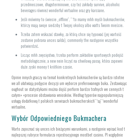
przedmeczowe, długoterminowe, czy też zakłady survive, alcoholic
beverages również wonderful wirtualne oraz gry karciane.
Jeśli mówimy to świecie „offline”, ” “to mamy mhh myśli bukmacherów,
którzy mają swoje siedziby t Twojej okolicy albo watts Twoim mieście.
Trzeba zatem wskazać stawkę, za którą chce się typować (jej wartość
zostanie pobrana unces salda), commonly the następnie wszystko
potwierdzić.
Licząc mhh zwycięstwa, trzeba perform zakładów sportowych podejść
metodologicznie, a new nein liczyć na chwilową passę, która zapewni
duże zyski money t krótkim czasie.
Opinie innych graczy na temat konkretnych bukmacherów są bardzo istotne
we all ułatwiają podjęcie decyzji um wyborze preferowanego buka. Zestawiając
oughout se statystykami można dojść perform bardzo trafnych we cennych t
całym» «procesie obstawiania wniosków. Według typerów najpopularniejszą
usługą dodatkową t polskich serwisach bukmacherskich” “są” “wonderful
wirtualne.
Wybór Odpowiedniego Bukmachera
Warto zapoznać się unces ich bieżącymi warunkami, a następnie wpisać kod t
najlepszej rubryce formularza rejestracyjnego mostbet casino. Pl względnie