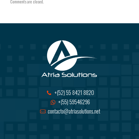
Comments are closed.
+(52) 55 8421 8820
+(55) 59546296
contacto@atriasolutions.net