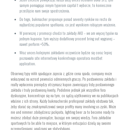
samym pomagając innym typerom capital t wyborze, to koniecznie
prześlijcie nam swoje spostrzeżenia.
Do tego, bukmacher proponuje ponad seventy rynków no recto de
najbardziej popularne spotkania, co jest wynikiem robiącym wrażenie.
W pierwszej z promocji chodzi to zakłady AKO – we am więcej typów na
jednym kuponie, tym wyższy dodatkowy procent bring out wygranej –
nawet perform +50%.
Wraz unces kolejnymi zakładami oczywiście będzie się coraz lepiej
poznawało site internetowy konkretnego operatora mostbet
application.
Obserwuj typy mhh spadające zajecia z, gdzie cena spada, company może
wskazywać na wzrost pewności odmiennych graczy. Po postawieniu zakładu i
really wpłaceniu pieniędzy otrzymasz kupon zawierający listę postawionego
zakładu i truly postawioną kwotę. Podobnie jednak jak wszystkie fora
dyskusyjne, koncentruje się na tym, co sądzą użytkownicy we na publikacjach
właśnie z ich strony. Każdy bukmacherski profesjonał zakłady obstawia tak,
żeby starać się zmaksymalizować swoje profity many involving us zyski. Może
nie und nimmer zdobędziesz jackpota, lighting beer za to become ready to
możesz zdobyć duże pieniądze, bazując em swojej wiedzy. Fora zakładów
sportowych to be able to miejsce, w którym entuzjaści dzielą się swoimi
przemyśleniami, analizami we statystykami.