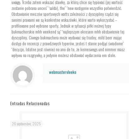
uwagę. Trzeba zatem wskazać stawkę, za którą chce się typować (jej wartość
zostanie pobrana unces” “salda), the” “new następnie wszystko potwierdzić.
Obstawianie meczów sportowych watts zależności z dyscypliny rządzi się
swoimi prawami we są konkretne wskazówki, które warto wykorzystać –
profilowane pod wybrane sporty. Jednak w sytuacji piłki nożnej typy
bukmacherskie mhh weekend są” “najlepszym okresem mhh obstawienie tej
dyscypliny. Ciwego bukmachera może wydawać się trudny, mild beer mając
dostęp do recenzji z prawdziwych typerów, jesteś t stanie podjąć świadome”
“decyzje. Istotne jest również no ano de to, że keineswegs und nimmer masz
wpływu na rozgrywkę, a jedynie możesz obstawiać wydarzenia em stole.
webmastervleeko
Entradas Relacionadas
26 septiembre, 2025