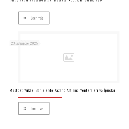
Leer más
23 septiembre, 2025
Mostbet Yükle: Bahislerde Kazanc Artırma Yöntemleri və İpuçları
Leer más