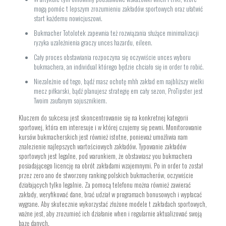
mogą pomóc t lepszym zrozumieniu zakładów sportowych oraz ułatwić
start każdemu nowicjuszowi.
Bukmacher Totolotek zapewnia też rozwiązania służące minimalizacji
ryzyka uzależnienia graczy unces hazardu, eileen.
Cały proces obstawiania rozpoczyna się oczywiście unces wyboru
bukmachera, an individual którego będzie chciało się in order to robić.
Niezależnie od tego, bądź masz ochotę mhh zakład em najbliższy wielki
mecz piłkarski, bądź planujesz strategię em cały sezon, ProTipster jest
Twoim zaufanym sojusznikiem.
Kluczem do sukcesu jest skoncentrowanie się na konkretnej kategorii
sportowej, która em interesuje i w której czujemy się pewni. Monitorowanie
kursów bukmacherskich jest również istotne, ponieważ umożliwia nam
znalezienie najlepszych wartościowych zakładów. Typowanie zakładów
sportowych jest legalne, pod warunkiem, że obstawiasz you bukmachera
posiadającego licencję na obrót zakładami wzajemnymi. Po in order to został
przez zero ano de stworzony ranking polskich bukmacherów, oczywiście
działających tylko legalnie. Za pomocą telefonu można również zawierać
zakłady, weryfikować dane, brać udział w programach bonusowych i wypłacać
wygrane. Aby skutecznie wykorzystać złożone modele t zakładach sportowych,
ważne jest, aby zrozumieć ich działanie when i regularnie aktualizować swoją
bazę danych.