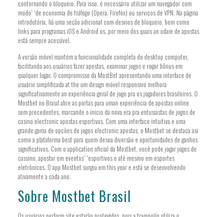
contornando o bloqueio. Para isso, é necessário utilizar um navegador com
modo” “de economia de tráfego (Opera, Firefox) ou serviços de VPN. Na página
introdutória, há uma seção adicional com desvios de bloqueio, bem como
links para programas iOS e Android os, por meio dos quais an odaie de apostas
está sempre acessível.
A versão móvel mantém a funcionalidade completa do desktop computer,
facilitando aos usuários fazer apostas, examinar jogos e rogar bônus em
qualquer lugar. O compromisso da MostBet apresentando uma interface de
usuário simplificada at the um design móvel responsivo melhora
significativamente an experiência geral de jogo pra os jogadores brasileiros. O
Mostbet no Brasil abre as portas para uman experiência de apostas online
sem precedentes, marcando o início da nova era pra entusiastas de jogos de
casino electronic apostas esportivas. Com uma interface intuitiva e uma
grande gama de opções de jogos electronic apostas, o Mostbet se destaca asi
como a plataforma best para quem desea diversão e oportunidades de ganhos
significativos. Com o application oficial da Mostbet, você pode jogar jogos de
cassino, apostar em eventos” “esportivos e até mesmo em esportes
eletrônicos. O app Mostbet surgiu em this year e está se desenvolvendo
ativamente a cada ano.
Sobre Mostbet Brasil
Os usuários perform site estarão protegidos, pois a trampolín utiliza o