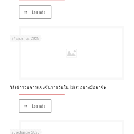
Leer más
24 septiembre, 2025
วิธีเข้าร่วมการแข่งขันรายวันใน 1xbet อย่างมืออาชีพ
Leer más
23 septiembre, 2025