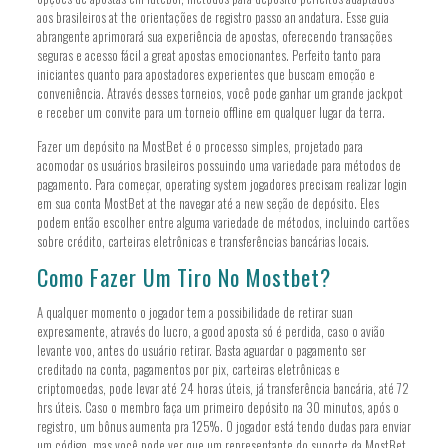
aos brasileiros at the orientações de registro passo an andatura. Esse guia
abrangente aprimorará sua experiência de apostas, oferecendo transações
seguras e acesso fácil a great apostas emocionantes. Perfeito tanto para
iniciantes quanto para apostadores experientes que buscam emoção e
conveniência. Através desses torneios, você pode ganhar um grande jackpot
e receber um convite para um torneio offline em qualquer lugar da terra.
Fazer um depósito na MostBet é o processo simples, projetado para
acomodar os usuários brasileiros possuindo uma variedade para métodos de
pagamento. Para começar, operating system jogadores precisam realizar login
em sua conta MostBet at the navegar até a new seção de depósito. Eles
podem então escolher entre alguma variedade de métodos, incluindo cartões
sobre crédito, carteiras eletrônicas e transferências bancárias locais.
Como Fazer Um Tiro No Mostbet?
A qualquer momento o jogador tem a possibilidade de retirar suan
expresamente, através do lucro, a good aposta só é perdida, caso o avião
levante voo, antes do usuário retirar. Basta aguardar o pagamento ser
creditado na conta, pagamentos por pix, carteiras eletrônicas e
criptomoedas, pode levar até 24 horas úteis, já transferência bancária, até 72
hrs úteis. Caso o membro faça um primeiro depósito na 30 minutos, após o
registro, um bônus aumenta pra 125%. O jogador está tendo dudas para enviar
um código, mas você pode ver que um representante do suporte da MostBet