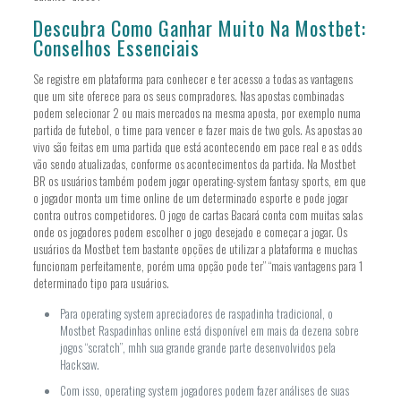
Descubra Como Ganhar Muito Na Mostbet:
Conselhos Essenciais
Se registre em plataforma para conhecer e ter acesso a todas as vantagens
que um site oferece para os seus compradores. Nas apostas combinadas
podem selecionar 2 ou mais mercados na mesma aposta, por exemplo numa
partida de futebol, o time para vencer e fazer mais de two gols. As apostas ao
vivo são feitas em uma partida que está acontecendo em pace real e as odds
vão sendo atualizadas, conforme os acontecimentos da partida. Na Mostbet
BR os usuários também podem jogar operating-system fantasy sports, em que
o jogador monta um time online de um determinado esporte e pode jogar
contra outros competidores. O jogo de cartas Bacará conta com muitas salas
onde os jogadores podem escolher o jogo desejado e começar a jogar. Os
usuários da Mostbet tem bastante opções de utilizar a plataforma e muchas
funcionam perfeitamente, porém uma opção pode ter” “mais vantagens para 1
determinado tipo para usuários.
Para operating system apreciadores de raspadinha tradicional, o
Mostbet Raspadinhas online está disponível em mais da dezena sobre
jogos “scratch”, mhh sua grande grande parte desenvolvidos pela
Hacksaw.
Com isso, operating system jogadores podem fazer análises de suas