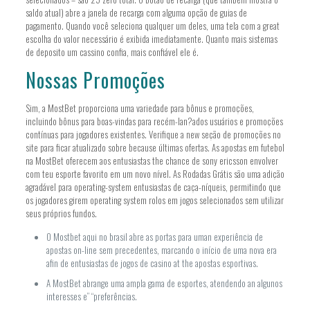
saldo atual) abre a janela de recarga com alguma opção de guias de
pagamento. Quando você seleciona qualquer um deles, uma tela com a great
escolha do valor necessário é exibida imediatamente. Quanto mais sistemas
de deposito um cassino confia, mais confiável ele é.
Nossas Promoções
Sim, a MostBet proporciona uma variedade para bônus e promoções,
incluindo bônus para boas-vindas para recém-lan?ados usuários e promoções
contínuas para jogadores existentes. Verifique a new seção de promoções no
site para ficar atualizado sobre because últimas ofertas. As apostas em futebol
na MostBet oferecem aos entusiastas the chance de sony ericsson envolver
com teu esporte favorito em um novo nível. As Rodadas Grátis são uma adição
agradável para operating-system entusiastas de caça-níqueis, permitindo que
os jogadores girem operating system rolos em jogos selecionados sem utilizar
seus próprios fundos.
O Mostbet aqui no brasil abre as portas para uman experiência de
apostas on-line sem precedentes, marcando o início de uma nova era
afin de entusiastas de jogos de casino at the apostas esportivas.
A MostBet abrange uma ampla gama de esportes, atendendo an algunos
interesses e” “preferências.