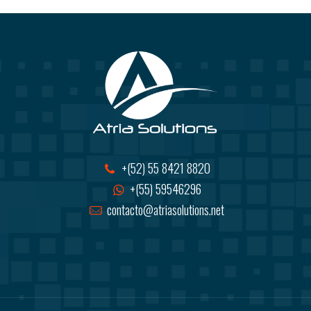
+(52) 55 8421 8820
+(55) 59546296
contacto@atriasolutions.net