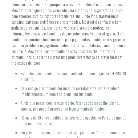
idioma mais conveniente, porque há mais de 20 deles. A casa de ex profeso
Mostbet com alguma ampla variedade para métodos de pagamentos que são
convenientes para os jogadores brasileiros, incluindo Pics, transferência
bancária, carteiras eletrônicas e criptomoedas. Mostbet é confiável e bem
avaliada pelos usuários, isso pois o web site é seguro e protege os
informações pessoais e bancários dos usuários, através de criptografia. O site
também proporciona bons métodos para pagamentos, eficientes e seguros, e
qualquer problema os jogadores podem entrar na contato rapidamente com o
suporte. A Mostbet é uma trampolín de cassino across the internet de
primeira linha que atende a great uma gama diversificada de preferências at
the estilos de jogos.
Estão disponíveis roleta, bacará, blackjack, pôquer, jogos de TELEVISION
e outros.
Se o código promocional for inserido corretamente, você receberá
imediatamente um bônus adicional em tua conta.
Ainda que possa, com registo rápido, fazer depósitos at the jogar ou
apostar, não poderá proceder ao levantamento de fundos.
Há mais de 10 anos o público da casa sobre apostas no País e do mundo
e no mundo só cresce.
Em primeiro espaço, correr atrás dasjenige perdas é 1 erro comum que