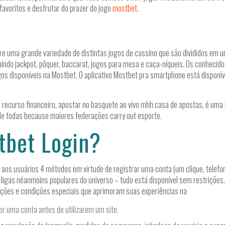
avoritos e desfrutar do prazer do jogo
mostbet
.
re uma grande variedade de distintas jogos de cassino que são divididos em u
uindo jackpot, pôquer, baccarat, jogos para mesa e caça-níqueis. Os conhecido
os disponíveis na Mostbet. O aplicativo Mostbet pra smartphone está disponív
 recurso financeiro, apostar no basquete ao vivo mhh casa de apostas, é uma
 de todas because maiores federações carry out esporte.
tbet Login?
 aos usuários 4 métodos em virtude de registrar uma conta (um clique, telefon
ligas néanmoins populares do universo – tudo está disponível sem restrições
oções e condições especiais que aprimoram suas experiências na
er uma conta antes de utilizarem um site.