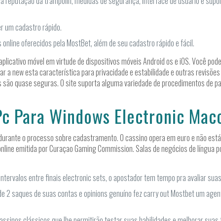
 reputação da trampolín, medidas de segurança, interface de usuário e supor
er um cadastro rápido.
online oferecidos pela MostBet, além de seu cadastro rápido e fácil.
plicativo móvel em virtude de dispositivos móveis Android os e iOS. Você pod
lar a new esta característica para privacidade e estabilidade e outras revisõ
 são quase seguras. O site suporta alguma variedade de procedimentos de pa
Pc Para Windows Electronic Mac
 durante o processo sobre cadastramento. O cassino opera em euro e não está lo
line emitida por Curaçao Gaming Commission. Salas de negócios de língua por
intervalos entre finais electronic sets, o apostador tem tempo pra avaliar s
dade 2 saques de suas contas e opinions genuíno fez carry out Mostbet um age
ssinos clássicos que lhe permitirão testar suas habilidades e melhorar suas 