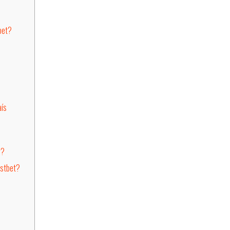
bet?
a
aís
r?
ostbet?