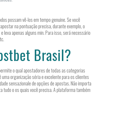
todos possam vê-los em tempo genuine. Se você
apostar na pontuação precisa, durante exemplo, o
e leva apenas alguns min. Para isso, será necessário
tc.
stbet Brasil?
 permite o qual apostadores de todas as categorias
é uma organização séria e excelente para os clientes
edade sensazionale de opções de apostas. Não importa
ta tudo o os quais você precisa. A plataforma também