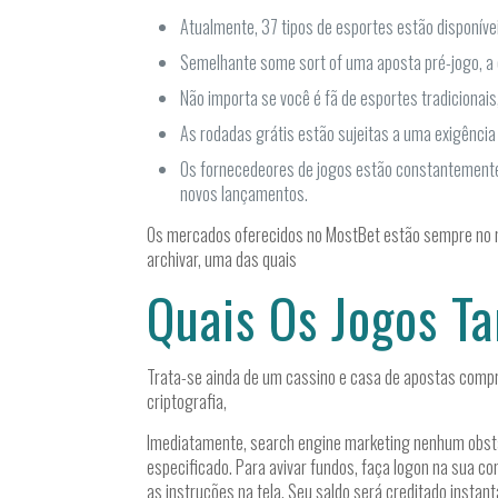
Atualmente, 37 tipos de esportes estão disponívei
Semelhante some sort of uma aposta pré-jogo, a o
Não importa se você é fã de esportes tradicionai
As rodadas grátis estão sujeitas a uma exigência
Os fornecedeores de jogos estão constantemente
novos lançamentos.
Os mercados oferecidos no MostBet estão sempre no me
archivar, uma das quais
Quais Os Jogos T
Trata-se ainda de um cassino e casa de apostas comp
criptografia,
Imediatamente, search engine marketing nenhum obstác
especificado. Para avivar fundos, faça logon na sua co
as instruções na tela. Seu saldo será creditado insta