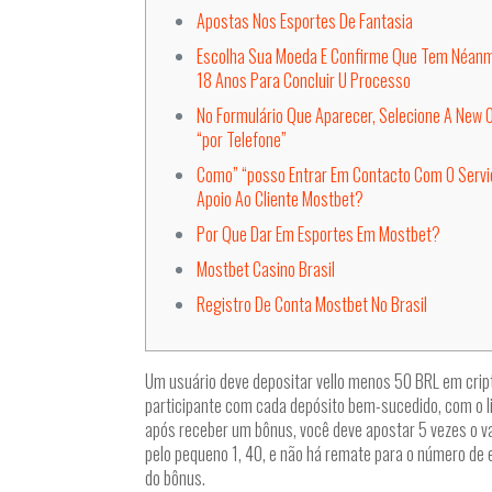
Apostas Nos Esportes De Fantasia
Escolha Sua Moeda E Confirme Que Tem Néan
18 Anos Para Concluir U Processo
No Formulário Que Aparecer, Selecione A New 
“por Telefone”
Como” “posso Entrar Em Contacto Com O Servi
Apoio Ao Cliente Mostbet?
Por Que Dar Em Esportes Em Mostbet?
Mostbet Casino Brasil
Registro De Conta Mostbet No Brasil
Um usuário deve depositar vello menos 50 BRL em cript
participante com cada depósito bem-sucedido, com o lim
após receber um bônus, você deve apostar 5 vezes o va
pelo pequeno 1, 40, e não há remate para o número de 
do bônus.