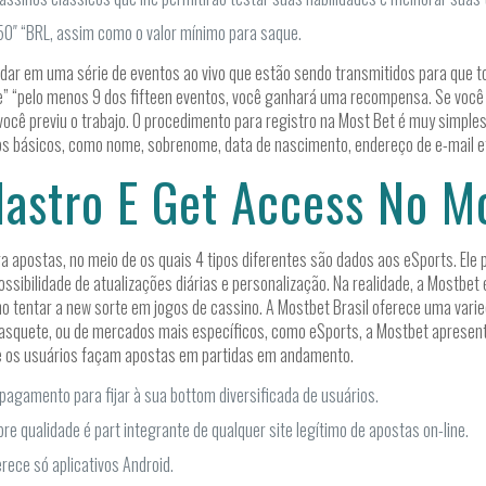
50″ “BRL, assim como o valor mínimo para saque.
dar em uma série de eventos ao vivo que estão sendo transmitidos para que 
e” “pelo menos 9 dos fifteen eventos, você ganhará uma recompensa. Se você 
cê previu o trabajo. O procedimento para registro na Most Bet é muy simples 
os básicos, como nome, sobrenome, data de nascimento, endereço de e-mail e
astro E Get Access No Mo
a apostas, no meio de os quais 4 tipos diferentes são dados aos eSports. Ele
sibilidade de atualizações diárias e personalização. Na realidade, a Mostbet 
o tentar a new sorte em jogos de cassino. A Mostbet Brasil oferece uma vari
 basquete, ou de mercados mais específicos, como eSports, a Mostbet apresen
e os usuários façam apostas em partidas em andamento.
agamento para fijar à sua bottom diversificada de usuários.
 qualidade é part integrante de qualquer site legítimo de apostas on-line.
rece só aplicativos Android.