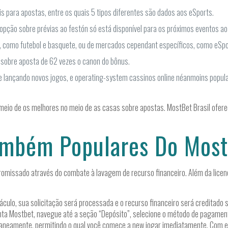
s para apostas, entre os quais 5 tipos diferentes são dados aos eSports.
pção sobre prévias ao festón só está disponível para os próximos eventos ao 
s, como futebol e basquete, ou de mercados cependant específicos, como eSpo
 sobre aposta de 62 vezes o canon do bônus.
 lançando novos jogos, e operating-system cassinos online néanmoins popula
io de os melhores no meio de as casas sobre apostas. MostBet Brasil oferec
ambém Populares Do Mos
romissado através do combate à lavagem de recurso financeiro. Além da lice
ulo, sua solicitação será processada e o recurso financeiro será creditado 
nta Mostbet, navegue até a seção “Depósito”, selecione o método de pagamento 
ntaneamente, permitindo o qual você comece a new jogar imediatamente. Com es