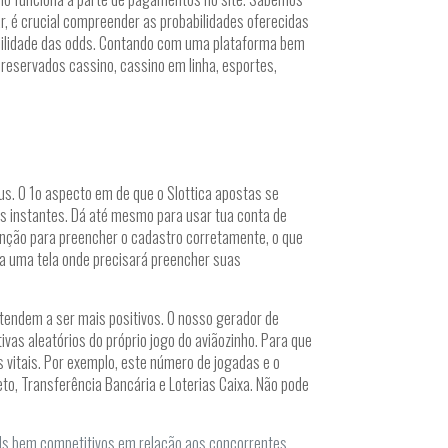
r, é crucial compreender as probabilidades oferecidas
bilidade das odds. Contando com uma plataforma bem
reservados cassino, cassino em linha, esportes,
us. O 1o aspecto em de que o Slottica apostas se
os instantes. Dá até mesmo para usar tua conta de
enção para preencher o cadastro corretamente, o que
o a uma tela onde precisará preencher suas
tendem a ser mais positivos. O nosso gerador de
as aleatórios do próprio jogo do aviãozinho. Para que
 vitais. Por exemplo, este número de jogadas e o
to, Transferência Bancária e Loterias Caixa. Não pode
dds bem competitivos em relação aos concorrentes.