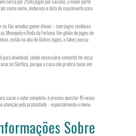
 tem cerca por 2500 jogos por cassino, a maior parte
s tais como nome, endereço e data de nascimento para
ciar os tão amados game shows – com jogos similares
za, Monopoly e Roda da Fortuna. Um globo de jogos de
nhas, estão na aba de Outros Jogos, o talvez possa
ível para download, sendo necessário somente ter essa
sacar no Slottica, porque a casa não pratica taxas em
Para sacar o valor completo, é preciso apostar 45 vezes
hama atenção pela praticidade – especialmente o menu
Informações Sobre