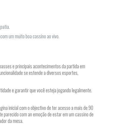
patia.
e com um muito boa cassino ao vivo.
 passes e principais acontecimentos da partida em
 funcionalidade se estende a diversos esportes,
ntidade e garantir que você esteja jogando legalmente.
ágina inicial com o objectivo de ter acesso a mais de 90
tante parecido com an emoção de estar em um cassino de
tador da mesa.