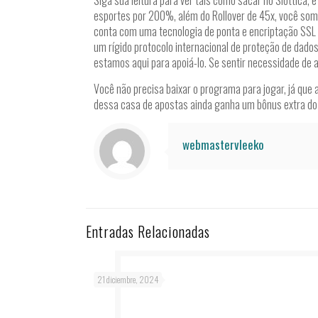
Siga sua leitura para ver tais como sacar no Slottica
esportes por 200%, além do Rollover de 45x, você somen
conta com uma tecnologia de ponta e encriptação SSL pa
um rígido protocolo internacional de proteção de dados
estamos aqui para apoiá-lo. Se sentir necessidade de a
Você não precisa baixar o programa para jogar, já que 
dessa casa de apostas ainda ganha um bônus extra do a
webmastervleeko
Entradas Relacionadas
21 diciembre, 2024