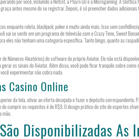
perando por você, incluindo a NetEnt, a Play’n GO e a Microgaming. A Slottica
e graça antes mesmo do se registrar. Depois, é só preencher dados adicionai
icos enquanto roleta, blackjack, poker e muito ainda mais. Isso sem confidên
ocê vai se sentir em um programa de televisão com o Crazy Time, Sweet Bonan
bora eles não tenham uma categoria específica. Tanto bingo, quanto as raspadi
r de Números Aleatórios) do software do próprio Aviator. Ele não está dispon
erar os sinais do Aviator. Além disso, você pode ficar tranquilo sobre como 
 você experimentar não cobra nada.
as Casino Online
uperior da tela, ativar an oferta desejada e fazer o depósito correspondente. 
vo de cumprir os requisitos é de R$9. O design prático do site de esportes c
a mão.
São Disponibilizadas As 