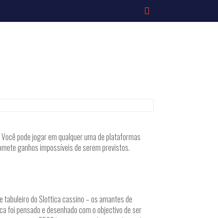
a. Você pode jogar em qualquer uma de plataformas
romete ganhos impossíveis de serem previstos.
 tabuleiro do Slottica cassino – os amantes de
tica foi pensado e desenhado com o objectivo de ser