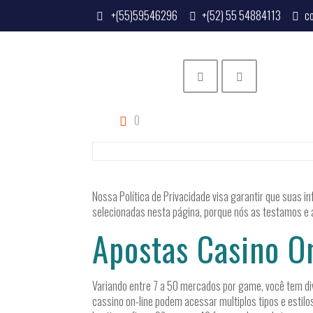
+(55)59546296
+(52) 55 54884113
c
0
Nossa Política de Privacidade visa garantir que suas
selecionadas nesta página, porque nós as testamos e 
Apostas Casino O
Variando entre 7 a 50 mercados por game, você tem div
cassino on-line podem acessar multiplos tipos e estilo