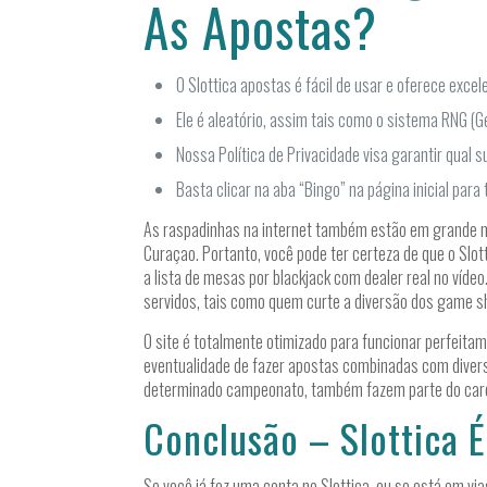
As Apostas?
O Slottica apostas é fácil de usar e oferece exce
Ele é aleatório, assim tais como o sistema RNG (G
Nossa Política de Privacidade visa garantir qual
Basta clicar na aba “Bingo” na página inicial para
As raspadinhas na internet também estão em grande nú
Curaçao. Portanto, você pode ter certeza de que o Slot
a lista de mesas por blackjack com dealer real no víde
servidos, tais como quem curte a diversão dos game sh
O site é totalmente otimizado para funcionar perfeita
eventualidade de fazer apostas combinadas com divers
determinado campeonato, também fazem parte do cardá
Conclusão – Slottica 
Se você já fez uma conta no Slottica, ou se está em v