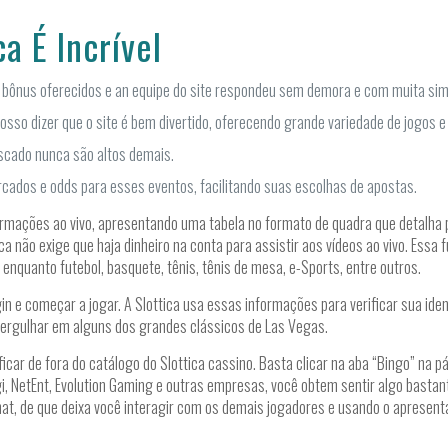
a É Incrível
 bônus oferecidos e an equipe do site respondeu sem demora e com muita sim
 posso dizer que o site é bem divertido, oferecendo grande variedade de jogos 
uscado nunca são altos demais.
ados e odds para esses eventos, facilitando suas escolhas de apostas.
formações ao vivo, apresentando uma tabela no formato de quadra que detalha
ca não exige que haja dinheiro na conta para assistir aos vídeos ao vivo. Essa
nquanto futebol, basquete, tênis, tênis de mesa, e-Sports, entre outros.
gin e começar a jogar. A Slottica usa essas informações para verificar sua ide
 mergulhar em alguns dos grandes clássicos de Las Vegas.
ficar de fora do catálogo do Slottica cassino. Basta clicar na aba “Bingo” na p
ugi, NetEnt, Evolution Gaming e outras empresas, você obtem sentir algo bas
hat, de que deixa você interagir com os demais jogadores e usando o apresen