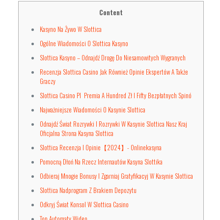
Content
Kasyno Na Żywo W Slottica
Ogólne Wiadomości O Slottica Kasyno
Slottica Kasyno – Odnajdź Drogę Do Niesamowitych Wygranych
Recenzja Slottica Casino Jak Również Opinie Ekspertów A Także
Graczy
Slottica Casino Pl ️ Premia A Hundred Zł I Fifty Bezpłatnych Spinó
Najważniejsze Wiadomości O Kasynie Slottica
Odnajdź Świat Rozrywki I Rozrywki W Kasynie Slottica Nasz Kraj
Oficjalna Strona Kasyna Slottica
Slottica Recenzja I Opinie【2024】- Onlinekasyna
Pomocną Dłoń Na Rzecz Internautów Kasyna Slottika
Odbieraj Mnogie Bonusy I Zgarniaj Gratyfikacyj W Kasynie Slottica
Slottica Nadprogram Z Brakiem Depozytu
Odkryj Świat Konsol W Slottica Casino
Top Automaty Wideo