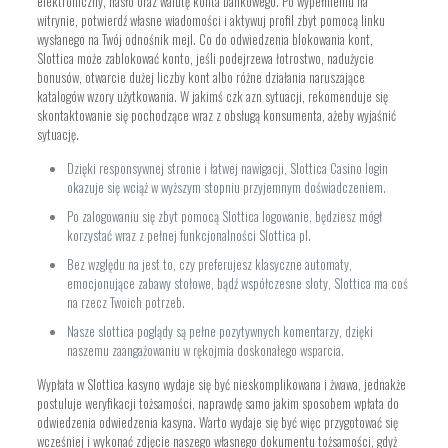
elektroniczny, hasło oraz walutę konta bankowego. Po wypełnieniu na
witrynie, potwierdź własne wiadomości i aktywuj profil zbyt pomocą linku
wysłanego na Twój odnośnik mejl. Co do odwiedzenia blokowania kont,
Slottica może zablokować konto, jeśli podejrzewa łotrostwo, nadużycie
bonusów, otwarcie dużej liczby kont albo różne działania naruszające
katalogów wzory użytkowania. W jakimś czk azn sytuacji, rekomenduje się
skontaktowanie się pochodzące wraz z obsługą konsumenta, ażeby wyjaśnić
sytuację.
Dzięki responsywnej stronie i łatwej nawigacji, Slottica Casino login
okazuje się wciąż w wyższym stopniu przyjemnym doświadczeniem.
Po zalogowaniu się zbyt pomocą Slottica logowanie, będziesz mógł
korzystać wraz z pełnej funkcjonalności Slottica pl.
Bez względu na jest to, czy preferujesz klasyczne automaty,
emocjonujące zabawy stołowe, bądź współczesne sloty, Slottica ma coś
na rzecz Twoich potrzeb.
Nasze slottica poglądy są pełne pozytywnych komentarzy, dzięki
naszemu zaangażowaniu w rękojmia doskonałego wsparcia.
Wypłata w Slottica kasyno wydaje się być nieskomplikowana i żwawa, jednakże
postuluje weryfikacji tożsamości, naprawdę samo jakim sposobem wpłata do
odwiedzenia odwiedzenia kasyna. Warto wydaje się być więc przygotować się
wcześniej i wykonać zdjęcie naszego własnego dokumentu tożsamości, gdyż