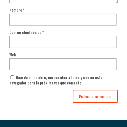
Nombre
*
Correo electrónico
*
Web
Guarda mi nombre, correo electrónico y web en este
navegador para la próxima vez que comente.