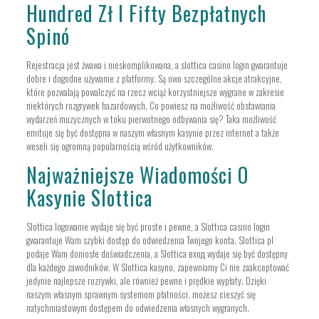
Hundred Zł I Fifty Bezpłatnych
Spinó
Rejestracja jest żwawa i nieskomplikowana, a slottica casino login gwarantuje
dobre i dogodne używanie z platformy. Są owo szczególne akcje atrakcyjne,
które pozwalają powalczyć na rzecz wciąż korzystniejsze wygrane w zakresie
niektórych rozgrywek hazardowych. Co powiesz na możliwość obstawiania
wydarzeń muzycznych w toku pierwotnego odbywania się? Taka możliwość
emituje się być dostępna w naszym własnym kasynie przez internet a także
weseli się ogromną popularnością wśród użytkowników.
Najważniejsze Wiadomości O
Kasynie Slottica
Slottica logowanie wydaje się być proste i pewne, a Slottica casino login
gwarantuje Wam szybki dostęp do odwiedzenia Twojego konta. Slottica pl
podaje Wam doniosłe doświadczenia, a Slottica вход wydaje się być dostępny
dla każdego zawodników. W Slottica kasyno, zapewniamy Ci nie zaakceptować
jedynie najlepsze rozrywki, ale również pewne i prędkie wypłaty. Dzięki
naszym własnym sprawnym systemom płatności, możesz cieszyć się
natychmiastowym dostępem do odwiedzenia własnych wygranych.