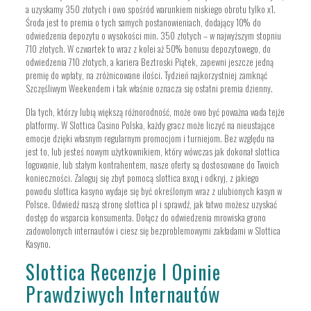
a uzyskamy 350 złotych i owo spośród warunkiem niskiego obrotu tylko x1.
Środa jest to premia o tych samych postanowieniach, dodający 10% do
odwiedzenia depozytu o wysokości min. 350 złotych – w najwyższym stopniu
710 złotych. W czwartek to wraz z kolei aż 50% bonusu depozytowego, do
odwiedzenia 710 złotych, a kariera Beztroski Piątek, zapewni jeszcze jedną
premię do wpłaty, na zróżnicowane ilości. Tydzień najkorzystniej zamknąć
Szczęśliwym Weekendem i tak właśnie oznacza się ostatni premia dzienny.
Dla tych, którzy lubią większą różnorodność, może owo być poważna wada tejże
platformy. W Slottica Casino Polska, każdy gracz może liczyć na nieustające
emocje dzięki własnym regularnym promocjom i turniejom. Bez względu na
jest to, lub jesteś nowym użytkownikiem, który wówczas jak dokonał slottica
logowanie, lub stałym kontrahentem, nasze oferty są dostosowane do Twoich
konieczności. Zaloguj się zbyt pomocą slottica вход i odkryj, z jakiego
powodu slottica kasyno wydaje się być określonym wraz z ulubionych kasyn w
Polsce. Odwiedź naszą stronę slottica pl i sprawdź, jak łatwo możesz uzyskać
dostęp do wsparcia konsumenta. Dołącz do odwiedzenia mrowiska grono
zadowolonych internautów i ciesz się bezproblemowymi zakładami w Slottica
Kasyno.
Slottica Recenzje I Opinie
Prawdziwych Internautów