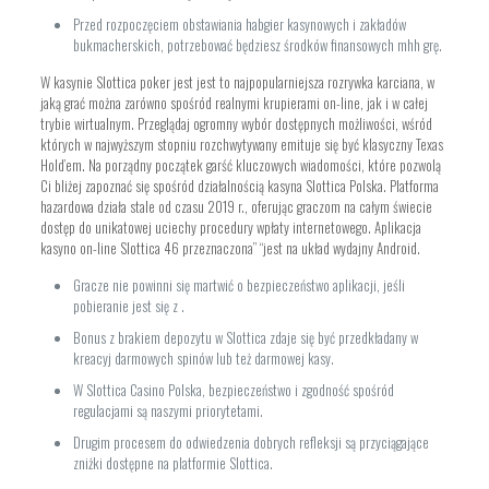
Przed rozpoczęciem obstawiania habgier kasynowych i zakładów
bukmacherskich, potrzebować będziesz środków finansowych mhh grę.
W kasynie Slottica poker jest jest to najpopularniejsza rozrywka karciana, w
jaką grać można zarówno spośród realnymi krupierami on-line, jak i w całej
trybie wirtualnym. Przeglądaj ogromny wybór dostępnych możliwości, wśród
których w najwyższym stopniu rozchwytywany emituje się być klasyczny Texas
Hold’em. Na porządny początek garść kluczowych wiadomości, które pozwolą
Ci bliżej zapoznać się spośród działalnością kasyna Slottica Polska. Platforma
hazardowa działa stale od czasu 2019 r., oferując graczom na całym świecie
dostęp do unikatowej uciechy procedury wpłaty internetowego. Aplikacja
kasyno on-line Slottica 46 przeznaczona” “jest na układ wydajny Android.
Gracze nie powinni się martwić o bezpieczeństwo aplikacji, jeśli
pobieranie jest się z .
Bonus z brakiem depozytu w Slottica zdaje się być przedkładany w
kreacyj darmowych spinów lub też darmowej kasy.
W Slottica Casino Polska, bezpieczeństwo i zgodność spośród
regulacjami są naszymi priorytetami.
Drugim procesem do odwiedzenia dobrych refleksji są przyciągające
zniżki dostępne na platformie Slottica.