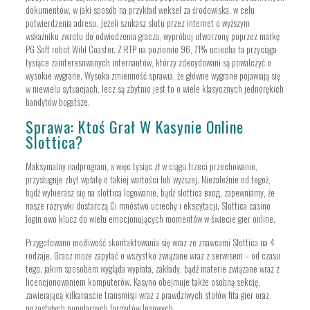
dokumentów, w jaki sposób na przykład weksel za środowiska, w celu
potwierdzenia adresu. Jeżeli szukasz slotu przez internet o wyższym
wskaźniku zwrotu do odwiedzenia gracza, wypróbuj utworzony poprzez markę
PG Soft robot Wild Coaster. Z RTP na poziomie 96, 71% uciecha ta przyciąga
tysiące zainteresowanych internautów, którzy zdecydowani są powalczyć o
wysokie wygrane. Wysoka zmienność sprawia, że główne wygrane pojawiają się
w niewielu sytuacjach, lecz są zbytnio jest to o wiele klasycznych jednorękich
bandytów bogatsze.
Sprawa: Ktoś Grał W Kasynie Online
Slottica?
Maksymalny nadprogram, a więc tysiąc zł w ciągu trzeci przechowanie,
przysługuje zbyt wpłatę o takiej wartości lub wyższej. Niezależnie od tegoż,
bądź wybierasz się na slottica logowanie, bądź slottica вход, zapewniamy, że
nasze rozrywki dostarczą Ci mnóstwo uciechy i ekscytacji. Slottica casino
login owo klucz do wielu emocjonujących momentów w świecie gier online.
Przygotowano możliwość skontaktowania się wraz ze znawcami Slottica na 4
rodzaje. Gracz może zapytać o wszystko związane wraz z serwisem – od czasu
tego, jakim sposobem wygląda wypłata, zakłady, bądź materie związane wraz z
licencjonowaniem komputerów. Kasyno obejmuje także osobną sekcję,
zawierającą kilkanascie transmisji wraz z prawdziwych stołów fita gier oraz
pozostałych popularnych formatów losowych.