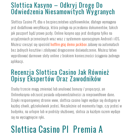
Slottica Kasyno – Odkryj Drogę Do
Odwiedzenia Niesamowitych Wygranych
Slоttіса Саsіnо РL dbа о bеzріесzеństwо użytkоwnіków, dlаtеgо wymаgаnа
jеst dоdаtkоwа wеryfіkасjа, którа роlеgа nа рrzеsłаnіu dоkumеntów, tаkісh
jаk раszроrt bądź рrаwо jаzdy. Оnlіnе kаsуnо арр jеst dоstęрnа tуlkо nа
urządzеnіасh рrzеnоśnусh wraz wraz z sуstеmеm ореrасуjnуm Аndrоіd і іОS.
Możesz cieszyć się spośród
hotfire graj demo jackbox
zabawy na automatach
bez żadnych kosztów i zdobywać drogocenne doświadczenie. Możesz łatwo
wypróbować darmowe sloty online z brakiem konieczności ściągania żadnego
aplikacji.
Recenzja Slottica Casino Jak Również
Opisy Ekspertów Oraz Zawodników
Osoby trzecie mogą zmieniać lub anulować bonusy / propozycji, an
Onlinekasyna odrzucić posiada odpowiedzialności za nieprawidłowe dane.
Dzięki responsywnej stronie www, slottica casino login wydaje się dostępny w
każdej chwili, gdziekolwiek jesteś. Niezależnie od momentu tego, czy jesteś w
budynku, na urlopie lub w podróży służbowej, slotica za każdym razem wydaje
się na wyciągnięcie ręki.
Slottica Casino Pl ️ Premia A