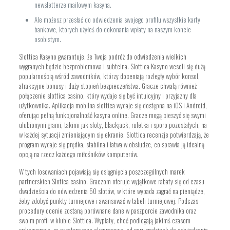
newsletterze mailowym kasyna.
Ale możesz przesłać do odwiedzenia swojego profilu wszystkie karty
bankowe, których użyłeś do dokonania wpłaty na naszym koncie
osobistym.
Slottica Kasyno gwarantuje, że Twoja podróż do odwiedzenia wielkich
wygranych będzie bezproblemowa i subtelna. Slottica Kasyno weseli się dużą
popularnością wśród zawodników, którzy doceniają rozległy wybór konsol,
atrakcyjne bonusy i duży stopień bezpieczeństwa. Gracze chwalą również
połączenie slottica casino, który wydaje się być intuicyjny i przyjazny dla
użytkownika. Aplikacja mobilna slottica wydaje się dostępna na iOS i Android,
oferując pełną funkcjonalność kasyna online. Gracze mogą cieszyć się swymi
ulubionymi grami, takimi jak sloty, blackjack, ruletka i sporo pozostałych, na
w każdej sytuacji zmieniającym się ekranie. Slottica recenzje potwierdzają, że
program wydaje się prędka, stabilna i łatwa w obsłudze, co sprawia ją idealną
opcją na rzecz każdego miłośników komputerów.
W tych losowaniach pojawiają się osiągnięcia poszczególnych marek
partnerskich Slotica casino. Graczom oferuje wyjątkowe rabaty się od czasu
dwadzieścia do odwiedzenia 50 slotów, w które wypada zagrać na pieniądze,
żeby zdobyć punkty turniejowe i awansować w tabeli turniejowej. Podczas
procedury ocenie zostaną porównane dane w paszporcie zawodnika oraz
swoim profil w klubie Slottica. Wypłaty, choć podlegają jakimś czasom