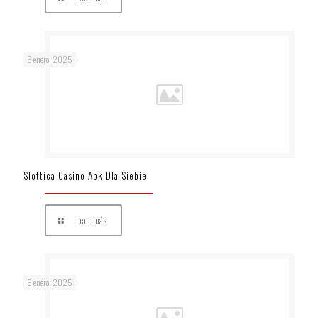
6 enero, 2025
Slottica Casino Apk Dla Siebie
Leer más
6 enero, 2025