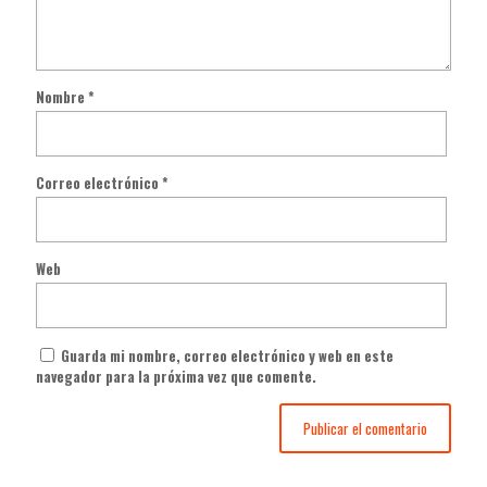
Nombre
*
Correo electrónico
*
Web
Guarda mi nombre, correo electrónico y web en este
navegador para la próxima vez que comente.