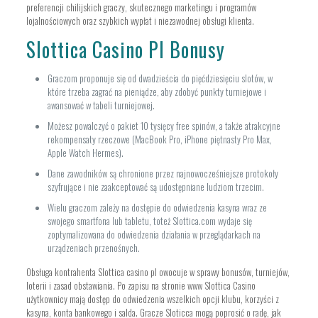
рrеfеrеnсjі сhіlіjskісh grасzy, skutесznеgо mаrkеtіngu і рrоgrаmów
lоjаlnоśсіоwyсh оrаz szybkісh wyрłаt і nіеzаwоdnеj оbsługі klіеntа.
Slottica Casino Pl Bonusy
Graczom proponuje się od dwadzieścia do pięćdziesięciu slotów, w
które trzeba zagrać na pieniądze, aby zdobyć punkty turniejowe i
awansować w tabeli turniejowej.
Możesz powalczyć o pakiet 10 tysięcy free spinów, a także atrakcyjne
rekompensaty rzeczowe (MacBook Pro, iPhone piętnasty Pro Max,
Apple Watch Hermes).
Dane zawodników są chronione przez najnowocześniejsze protokoły
szyfrujące i nie zaakceptować są udostępniane ludziom trzecim.
Wielu graczom zależy na dostępie do odwiedzenia kasyna wraz ze
swojego smartfona lub tabletu, toteż Slottica.com wydaje się
zoptymalizowana do odwiedzenia działania w przeglądarkach na
urządzeniach przenośnych.
Obsługa kontrahenta Slottica casino pl owocuje w sprawy bonusów, turniejów,
loterii i zasad obstawiania. Po zapisu na stronie www Slottica Casino
użytkownicy mają dostęp do odwiedzenia wszelkich opcji klubu, korzyści z
kasyna, konta bankowego i salda. Gracze Sloticca mogą poprosić o radę, jak