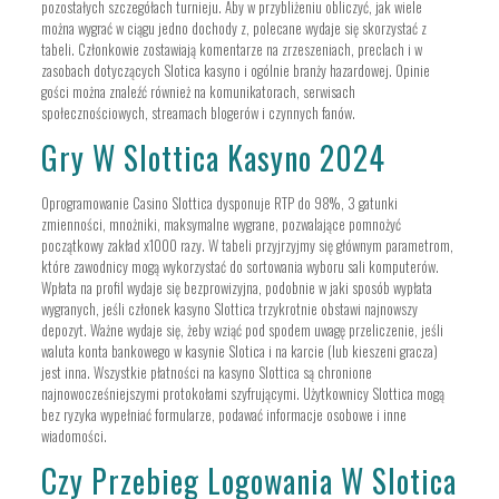
pozostałych szczegółach turnieju. Aby w przybliżeniu obliczyć, jak wiele
można wygrać w ciągu jedno dochody z, polecane wydaje się skorzystać z
tabeli. Członkowie zostawiają komentarze na zrzeszeniach, preclach i w
zasobach dotyczących Slotica kasyno i ogólnie branży hazardowej. Opinie
gości można znaleźć również na komunikatorach, serwisach
społecznościowych, streamach blogerów i czynnych fanów.
Gry W Slottica Kasyno 2024
Oprogramowanie Casino Slottica dysponuje RTP do 98%, 3 gatunki
zmienności, mnożniki, maksymalne wygrane, pozwalające pomnożyć
początkowy zakład x1000 razy. W tabeli przyjrzyjmy się głównym parametrom,
które zawodnicy mogą wykorzystać do sortowania wyboru sali komputerów.
Wpłata na profil wydaje się bezprowizyjna, podobnie w jaki sposób wypłata
wygranych, jeśli członek kasyno Slottica trzykrotnie obstawi najnowszy
depozyt. Ważne wydaje się, żeby wziąć pod spodem uwagę przeliczenie, jeśli
waluta konta bankowego w kasynie Slotica i na karcie (lub kieszeni gracza)
jest inna. Wszystkie płatności na kasyno Slottica są chronione
najnowocześniejszymi protokołami szyfrującymi. Użytkownicy Slottica mogą
bez ryzyka wypełniać formularze, podawać informacje osobowe i inne
wiadomości.
Czy Przebieg Logowania W Slotica