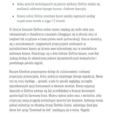
Jedną spośród wyróżniających się jakości aplikacji Slottica wydaje się
możliwość odebrania hojnego bonusu z brakiem depozytu.
Kasyno online Slotica umożliwia fanom wypłatę wygranych według
rozpatrzeniu morału w ciągu 1-3 dzionki.
W zbiorze bonusów Slottica online casino znajdują się zniżki stałe oraz
rekompensaty o charakterze czasowym (zbiegające się w okresie wraz ze
świętami lub urządzane w towarzystwie marki partnerskiej). Gracze dowiedzą
się o poszukiwanych i oryginalnych propozycjach zniżkowych za
pośrednictwem banery na stronie www internetowej oraz w newsletterze
mailowym kasyna. Rejestrując się u dołu linkiem Slottica kasyno, nowi fani
zyskują dostęp do odwiedzenia jedynie najznamienitszych komputerów i
powitalnego pakietu nagród.
Naszym klientom proponujemy dostęp do zróżnicowanej i ciekawej
propozycje promocyjnej, która zaskoczy niejednego starego wyjadacza. Mamy
coś na rzecz każdego – sprawdź, w jaki to sposób wyglądają szczegóły
najciekawszych opcji bonusowych w własnym serwisie. Bonus wyjąwszy
depozytu w Slottica emituje się być przedkładany w kreacyj darmowych
spinów bądź też darmowej biura. Możesz wybrać jeden wraz z wariantów, żeby
rozpocząć swoją przygodę pochodzące spośród tym kasynem. Aplikację można
pobrać wchodząc na oficjalną stronę Slottika Casino, wybierając dead graj
demo hot opcję “Download via link” znajdującą się w menu. Wygoda