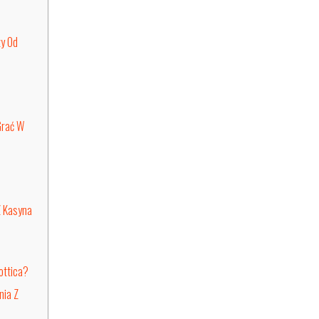
zy Od
Grać W
Z Kasyna
ottica?
nia Z