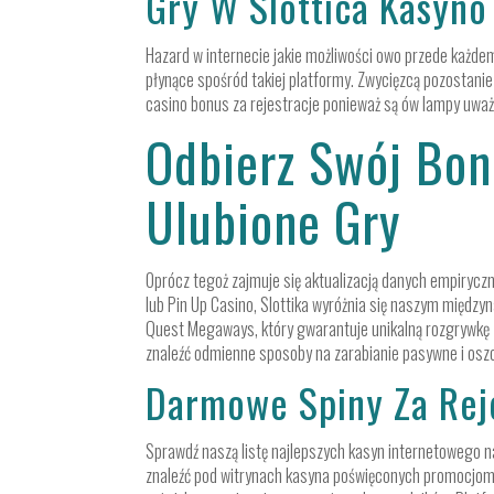
Gry W Slottica Kasyn
Hazard w internecie jakie możliwości owo przede każdemu
płynące spośród takiej platformy. Zwycięzcą pozostanie 
casino bonus za rejestracje ponieważ są ów lampy uwa
Odbierz Swój Bon
Ulubione Gry
Oprócz tegoż zajmuje się aktualizacją danych empirycz
lub Pin Up Casino, Slottika wyróżnia się naszym między
Quest Megaways, który gwarantuje unikalną rozgrywkę z
znaleźć odmienne sposoby na zarabianie pasywne i oszc
Darmowe Spiny Za Rej
Sprawdź naszą listę najlepszych kasyn internetowego na
znaleźć pod witrynach kasyna poświęconych promocjom i