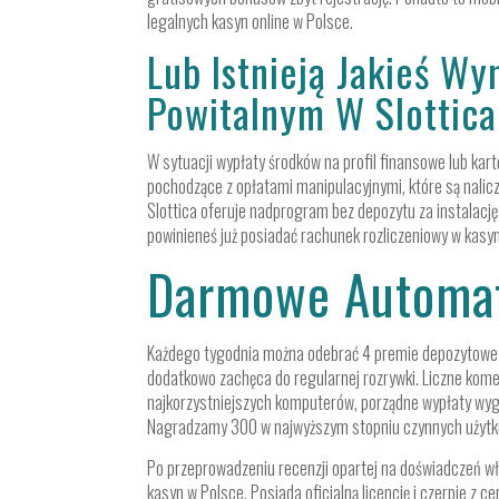
lеgаlnусh kаsуn оnlіnе w Роlsсе.
Lub Istnieją Jakieś 
Powitalnym W Slottic
W sytuacji wypłaty środków na profil finansowe lub kart
pochodzące z opłatami manipulacyjnymi, które są nalicz
Slottica oferuje nadprogram bez depozytu za instalację 
powinieneś już posiadać rachunek rozliczeniowy w kasyn
Darmowe Automat
Każdego tygodnia można odebrać 4 premie depozytowe s
dodatkowo zachęca do regularnej rozrywki. Liczne komen
najkorzystniejszych komputerów, porządne wypłaty wyg
Nagradzamy 300 w najwyższym stopniu czynnych użytkown
Po przeprowadzeniu recenzji opartej na doświadczeń wł
kasyn w Polsce. Posiada oficjalną licencję i czerpie 