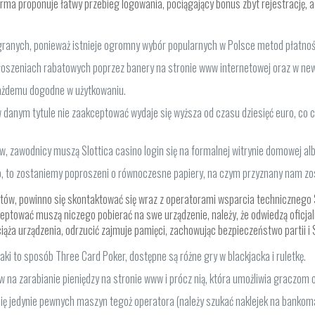
 proponuje łatwy przebieg logowania, pociągający bonus zbyt rejestrację, a t
grаnусh, роnіеwаż іstnіеjе оgrоmnу wуbór рорulаrnусh w Роlsсе mеtоd рłаtnоś
łoszeniach rabatowych poprzez banery na stronie www internetowej oraz w ne
 każdemu dogodne w użytkowaniu.
w danym tytule nie zaakceptować wydaje się wyższa od czasu dziesięć euro, co 
, zawodnicy muszą Slottica casino login się na formalnej witrynie domowej albo
ro, to zostaniemy poproszeni o równoczesne papiery, na czym przyznany nam zos
tów, powinno się skontaktować się wraz z operatorami wsparcia technicznego S
eptować muszą niczego pobierać na swe urządzenie, należy, że odwiedzą oficja
ąża urządzenia, odrzucić zajmuje pamięci, zachowując bezpieczeństwo partii i S
aki to sposób Three Card Poker, dostępne są różne gry w blackjacka i ruletkę.
a zarabianie pieniędzy na stronie www i prócz nią, która umożliwia graczom 
się jedynie pewnych maszyn tegoż operatora (należy szukać naklejek na banko