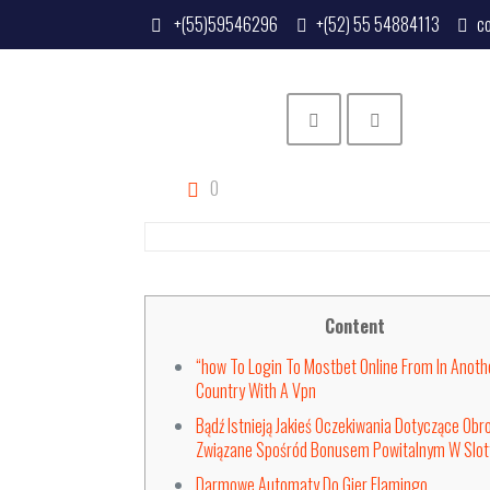
+(55)59546296
+(52) 55 54884113
c
0
Content
“how To Login To Mostbet Online From In Anoth
Country With A Vpn
Bądź Istnieją Jakieś Oczekiwania Dotyczące Obr
Związane Spośród Bonusem Powitalnym W Slot
Darmowe Automaty Do Gier Flamingo