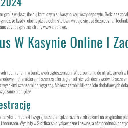
o 2024
 graj z większą ilością kart, czym są kasyna wyjąwszy depozytu. Będziesz zarabi
gracz, że każdy robot bądź uciecha stołowa wydaje się być Bezpieczna. Technika 
żane zbyt bezpłatne strony www sieciowe.
us W Kasynie Online I Za
nych i odmianami w bankowych ogłoszeniach. W porównaniu do atrakcyjnych w K
narodowym charakterem i szerszą ofertą gier od różnych dostawców. Gracze znaj
 wysokimi szansami na wygraną. Możesz zarobić kilkanaście dodatkowych dolarów
zędzanie pieniędzy.
estrację
 terytorium polski i wygraj duże pieniądze razem z zdrapkami na oryginalne p
 bonusom. Wypłaty w Slottica są błyskawiczne i pewne, a różnorodność dostęp