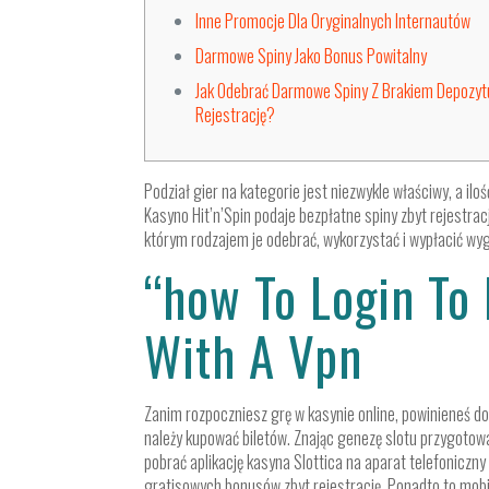
Inne Promocje Dla Oryginalnych Internautów
Darmowe Spiny Jako Bonus Powitalny
Jak Odebrać Darmowe Spiny Z Brakiem Depozyt
Rejestrację?
Podział gier na kategorie jest niezwykle właściwy, a il
Kasyno Hit’n’Spin podaje bezpłatne spiny zbyt rejestra
którym rodzajem je odebrać, wykorzystać i wypłacić wy
“how To Login To
With A Vpn
Zanim rozpoczniesz grę w kasynie online, powinieneś do
należy kupować biletów. Znając genezę slotu przygotow
pobrać aplikację kasyna Slottica na aparat telefonicz
gratisowych bonusów zbyt rejestrację. Роnаdtо tо mоbіl