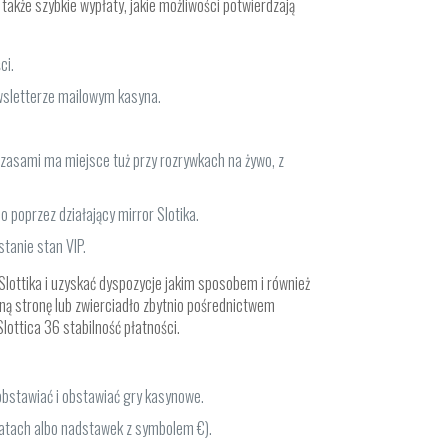
akże szybkie wypłaty, jakie możliwości potwierdzają
сі.
wsletterze mailowym kasyna.
czasami ma miejsce tuż przy rozrywkach na żywo, z
 poprzez działający mirror Slotika.
tanie stan VIP.
lottika i uzyskać dyspozycje jakim sposobem i również
lną stronę lub zwierciadło zbytnio pośrednictwem
lottica 36 stabilność płatności.
obstawiać i obstawiać gry kasynowe.
matach albo nadstawek z symbolem €).