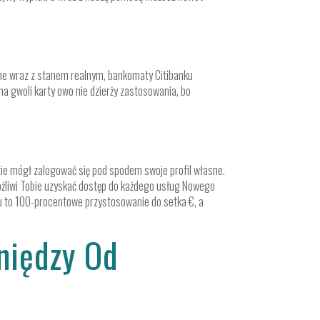
odne wraz z stanem realnym, bankomaty Citibanku
na gwoli karty owo nie dzierży zastosowania, bo
dzie mógł zalogować się pod spodem swoje profil własne.
ożliwi Tobie uzyskać dostęp do każdego usług Nowego
 to 100-procentowe przystosowanie do setka €, a
niędzy Od