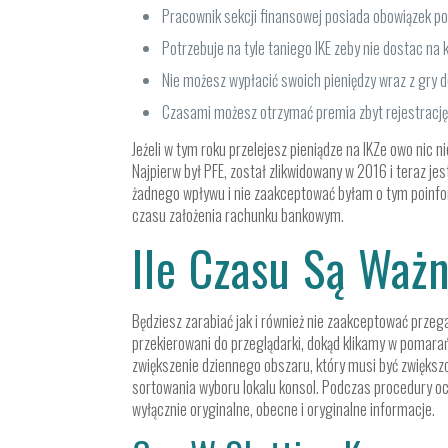
Pracownik sekcji finansowej posiada obowiązek po
Potrzebuje na tyle taniego IKE zeby nie dostac na 
Nie możesz wypłacić swoich pieniędzy wraz z gry d
Czasami możesz otrzymać premia zbyt rejestrację
Jeżeli w tym roku przelejesz pieniądze na IKZe owo nic n
Najpierw był PFE, został zlikwidowany w 2016 i teraz jes
żadnego wpływu i nie zaakceptować byłam o tym poinfo
czasu założenia rachunku bankowym.
Ile Czasu Są Waż
Będziesz zarabiać jak i również nie zaakceptować przeg
przekierowani do przeglądarki, dokąd klikamy w pomara
zwiększenie dziennego obszaru, który musi być zwięks
sortowania wyboru lokalu konsol. Podczas procedury oc
wyłącznie oryginalne, obecne i oryginalne informacje.