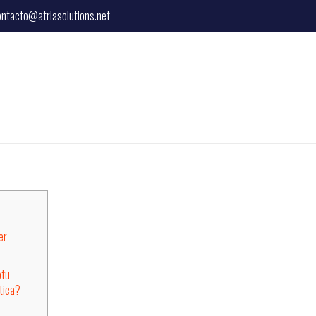
ontacto@atriasolutions.net
er
otu
tica?