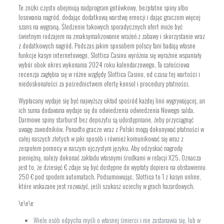
Te zniżki często obejmują nadprogram gotówkowy, bezpłatne spiny albo
losowania nagród, dodając dodatkową warstwę emocji i dając graczom więcej
szans na wygraną. Śledzenie takowych sporadycznych ofert może być
świetnym rodzajem na zmaksymalizowanie wrażeń z zabawy i skorzystanie wraz
z dodatkowych nagród. Podczas jakim sposobem polscy fani badają własne
funkcje kasyn internetowego, Slottica Casino wyróżnia się wyraźnie wspaniały
wybór obok okres wykonania 2024 roku kalendarzowego. Ta całościowa
recenzja zagłębia się w różne względy Slottica Casino, od czasu tej wartości i
niedoskonałości za pośrednictwem ofertę konsol i procedury płatności.
Wypłacany wydaje się być najwyższy układ spośród każdej linii wygrywającej, an
ich suma dodawana wydaje się do odwiedzenia odwiedzenia Nowego salda.
Darmowe spiny starburst bez depozytu są udostępniane, żeby przyciągnąć
uwagę zawodników. Ponadto gracze wraz z Polski mogą dokonywać płatności w
całej naszych złotych w jaki sposób i również komunikować się wraz z
zespołem pomocy w naszym ojczystym języku. Aby odzyskać nagrodę
pieniężną, należy dokonać zakładu własnymi środkami w relacji X25. Oznacza
jest to, że dziesięć € zdaje się być dostępne do wypłaty dopiero na obstawieniu
250 € pod spodem automatach. Podsumowując, Slottica to 1 z kasyn online,
które wskazane jest rozważyć, jeśli szukasz uciechy w grach hazardowych.
\e\e\e
Wiele osób odpycha myśli o własnej śmierci i nie zastanawia się, lub w