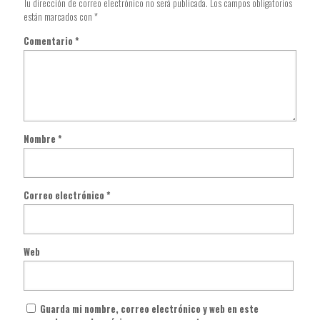
Tu dirección de correo electrónico no será publicada.
Los campos obligatorios
están marcados con
*
Comentario
*
Nombre
*
Correo electrónico
*
Web
Guarda mi nombre, correo electrónico y web en este