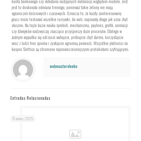
konta bankowego czy składania następnych deklaracji względem modele. Jest
jest to doskonała odmiana treningu, ponieważ takie żetony nie mają
ograniczeń ilościowych i czasowych. Oznacza to, że każdy zainteresowany
gracz może testować wszelkie rozrywki, do woli, naprawdę długo jak uzna zbyt
słuszne. Na tejże bazie nauka symboli, mechanizmu, paylines, grafik, animacji
czy dźwięków nadzwyczaj znacząco przyśpieszy dużo procesów. Dlatego w
żadnym wypadku się odrzucić wahajcie, próbujcie zbyt darmo, korzystajcie
wraz z ludzi free spinów i zyskajcie ogromną pewność. Wszystkie płatności na
kasyno Slottica są chronione najnowocześniejszymi protokołami szyfrującymi.
webmastervleeko
Entradas Relacionadas
15 enero, 2025