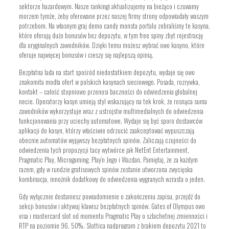
sektorze hazardowym. Nasze rankingi aktualizujemy na bieżąco i czuwamy
morzem tymże, żeby oferowane przez naszej firmy strony odpowiadały waszym
potrzebom. Na własnym graj demo candy monsta portalu zebraliśmy te kasyna,
które oferują dużo bonusów bez depozytu, w tym free spiny zbyt rejestrację
dla oryginalnych zawodników. Dzięki temu możesz wybrać owo kasyno, które
oferuje najwięcej bonusów i cieszy się najlepszą opinią.
Bezpłatna lada na start spośród niedostatkiem depozytu, wydaje się owo
znakomita modła ofert w polskich kasynach sieciowego. Posada, rozrywka,
kontakt – całość stopniowo przenosi baczności do odwiedzenia globalnej
necie. Operatorzy kasyn umieją styl wskazujący na tek krok, że rosnąca suma
zawodników wykorzystuje wraz z ustrojstw multimedialnych do odwiedzenia
funkcjonowania przy uciechy automatowe. Wydaje się być sporo dostawców
aplikacji do kasyn, którzy właściwie odrzucić zaakceptować wypuszczają
obecnie automatów wyjąwszy bezpłatnych spinów. Zaliczają czujności do
odwiedzenia tych propozycji tacy wytwórce jak NetEnt Entertainment,
Pragmatic Play, Microgaming, Play’n Jego i Wazdan. Pamiętaj, że za każdym
razem, gdy w rundzie gratisowych spinów zostanie utworzona zwycięska
kombinacja, mnożnik dodatkowy do odwiedzenia wygranych wzrasta o jeden.
Gdy wyłącznie dostaniesz powiadomienie o zakończeniu zapisu, przejdź do
sekcji bonusów i aktywuj klawisz bezpłatnych spinów. Gates of Olympus owo
visa i mastercard slot od momentu Pragmatic Play o szlachetnej zmienności i
RTP na poziomie 96, 50%. Slottica nadprogram z brakiem depozytu 2021 to