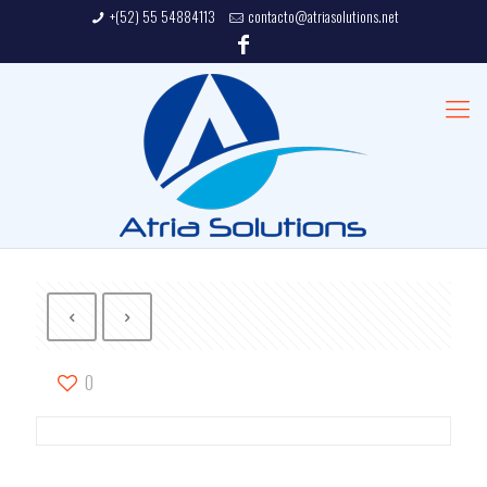
+(52) 55 54884113
contacto@atriasolutions.net
0