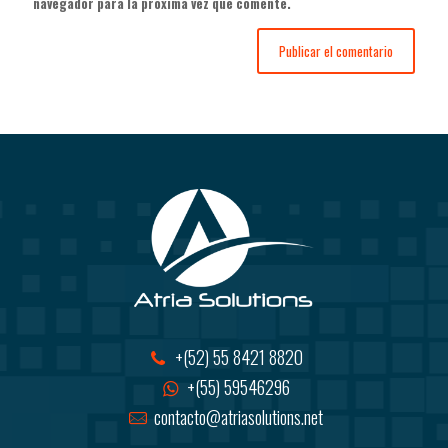
navegador para la próxima vez que comente.
+(52) 55 8421 8820
+(55) 59546296
contacto@atriasolutions.net