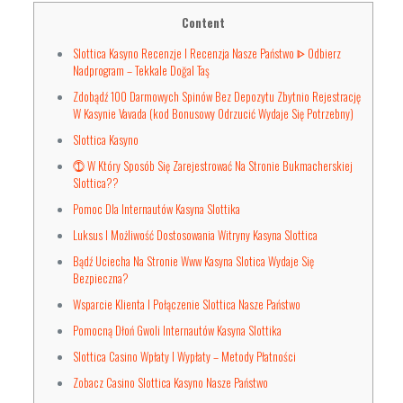
Content
Slottica Kasyno Recenzje I Recenzja Nasze Państwo ᐈ Odbierz
Nadprogram – Tekkale Doğal Taş
Zdobądź 100 Darmowych Spinów Bez Depozytu Zbytnio Rejestrację
W Kasynie Vavada (kod Bonusowy Odrzucić Wydaje Się Potrzebny)
Slottica Kasyno
⓵ W Który Sposób Się Zarejestrować Na Stronie Bukmacherskiej
Slottica??
Pomoc Dla Internautów Kasyna Slottika
Luksus I Możliwość Dostosowania Witryny Kasyna Slottica
Bądź Uciecha Na Stronie Www Kasyna Slotica Wydaje Się
Bezpieczna?
Wsparcie Klienta I Połączenie Slottica Nasze Państwo
Pomocną Dłoń Gwoli Internautów Kasyna Slottika
Slottica Casino Wpłaty I Wypłaty – Metody Płatności
Zobacz Casino Slottica Kasyno Nasze Państwo