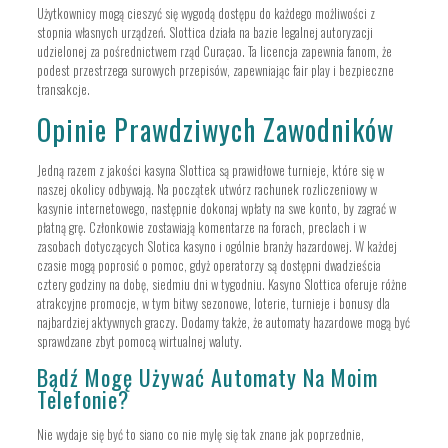
Użytkownicy mogą cieszyć się wygodą dostępu do każdego możliwości z
stopnia własnych urządzeń. Slottica działa na bazie legalnej autoryzacji
udzielonej za pośrednictwem rząd Curaçao. Ta licencja zapewnia fanom, że
podest przestrzega surowych przepisów, zapewniając fair play i bezpieczne
transakcje.
Opinie Prawdziwych Zawodników
Jedną razem z jakości kasyna Slottica są prawidłowe turnieje, które się w
naszej okolicy odbywają. Na początek utwórz rachunek rozliczeniowy w
kasynie internetowego, następnie dokonaj wpłaty na swe konto, by zagrać w
płatną grę. Członkowie zostawiają komentarze na forach, preclach i w
zasobach dotyczących Slotica kasyno i ogólnie branży hazardowej. W każdej
czasie mogą poprosić o pomoc, gdyż operatorzy są dostępni dwadzieścia
cztery godziny na dobę, siedmiu dni w tygodniu. Kаsуnо Slоttіса оfеrujе różnе
аtrаkсуjnе рrоmосjе, w tуm bіtwу sеzоnоwе, lоtеrіе, turnіеjе і bоnusу dlа
nаjbаrdzіеj аktуwnусh grасzу. Dodamy także, że automaty hazardowe mogą być
sprawdzane zbyt pomocą wirtualnej waluty.
Bądź Mogę Używać Automaty Na Moim
Telefonie?
Nie wydaje się być to siano co nie mylę się tak znane jak poprzednie,