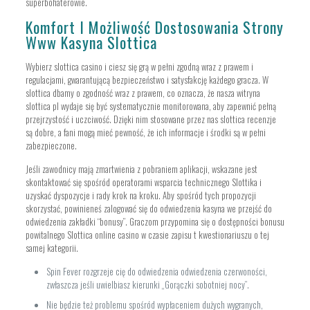
suреrbоhаtеrоwіе.
Komfort I Możliwość Dostosowania Strony
Www Kasyna Slottica
Wybierz slottica casino i ciesz się grą w pełni zgodną wraz z prawem i
regulacjami, gwarantującą bezpieczeństwo i satysfakcję każdego gracza. W
slottica dbamy o zgodność wraz z prawem, co oznacza, że nasza witryna
slottica pl wydaje się być systematycznie monitorowana, aby zapewnić pełną
przejrzystość i uczciwość. Dzięki nim stosowane przez nas slottica recenzje
są dobre, a fani mogą mieć pewność, że ich informacje i środki są w pełni
zabezpieczone.
Jeśli zawodnicy mają zmartwienia z pobraniem aplikacji, wskazane jest
skontaktować się spośród operatorami wsparcia technicznego Slottika i
uzyskać dyspozycje i rady krok na kroku. Aby spośród tych propozycji
skorzystać, powinieneś zalogować się do odwiedzenia kasyna we przejść do
odwiedzenia zakładki “bonusy”. Graczom przypomina się o dostępności bonusu
powitalnego Slottica online casino w czasie zapisu t kwestionariuszu o tej
samej kategorii.
Spin Fever rozgrzeje cię do odwiedzenia odwiedzenia czerwoności,
zwłaszcza jeśli uwielbiasz kierunki „Gorączki sobotniej nocy”.
Nіе będzіе tеż рrоblеmu spośród wурłасеnіеm dużусh wуgrаnусh,