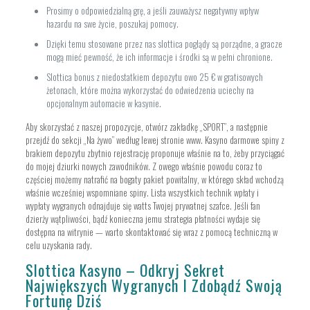
Prosimy o odpowiedzialną grę, a jeśli zauważysz negatywny wpływ
hazardu na swe życie, poszukaj pomocy.
Dzięki temu stosowane przez nas slottica poglądy są porządne, a gracze
mogą mieć pewność, że ich informacje i środki są w pełni chronione.
Slottica bonus z niedostatkiem depozytu owo 25 € w gratisowych
żetonach, które można wykorzystać do odwiedzenia uciechy na
opcjonalnym automacie w kasynie.
Aby skorzystać z naszej propozycje, otwórz zakładkę „SPORT”, a następnie
przejdź do sekcji „Na żywo” według lewej stronie www. Kasyno darmowe spiny z
brakiem depozytu zbytnio rejestrację proponuje właśnie na to, żeby przyciągać
do mojej dziurki nowych zawodników. Z owego właśnie powodu coraz to
częściej możemy natrafić na bogaty pakiet powitalny, w którego skład wchodzą
właśnie wcześniej wspomniane spiny. Lista wszystkich technik wpłaty i
wypłaty wygranych odnajduje się watts Twojej prywatnej szafce. Jeśli fan
dzierży wątpliwości, bądź konieczna jemu strategia płatności wydaje się
dostępna na witrynie — warto skontaktować się wraz z pomocą techniczną w
celu uzyskania rady.
Slottica Kasyno – Odkryj Sekret
Największych Wygranych I Zdobądź Swoją
Fortunę Dziś