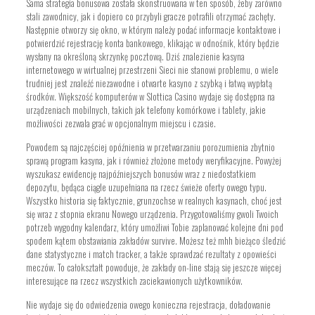
Sama strategia bonusowa została skonstruowana w ten sposób, żeby zarówno
stali zawodnicy, jak i dopiero co przybyli gracze potrafili otrzymać zachęty.
Następnie otworzy się okno, w którym należy podać informacje kontaktowe i
potwierdzić rejestrację konta bankowego, klikając w odnośnik, który będzie
wysłany na określoną skrzynkę pocztową. Dziś znalezienie kasyna
internetowego w wirtualnej przestrzeni Sieci nie stanowi problemu, o wiele
trudniej jest znaleźć niezawodne i otwarte kasyno z szybką i łatwą wypłatą
środków. Większość komputerów w Slottica Casino wydaje się dostępna na
urządzeniach mobilnych, takich jak telefony komórkowe i tablety, jakie
możliwości zezwala grać w opcjonalnym miejscu i czasie.
Powodem są najczęściej opóźnienia w przetwarzaniu porozumienia zbytnio
sprawą program kasyna, jak i również złożone metody weryfikacyjne. Powyżej
wyszukasz ewidencję najpóźniejszych bonusów wraz z niedostatkiem
depozytu, będąca ciągle uzupełniana na rzecz świeże oferty owego typu.
Wszystko historia się faktycznie, grunzochse w realnych kasynach, choć jest
się wraz z stopnia ekranu Nowego urządzenia. Przygotowaliśmy gwoli Twoich
potrzeb wygodny kalendarz, który umożliwi Tobie zaplanować kolejne dni pod
spodem kątem obstawiania zakładów survive. Możesz też mhh bieżąco śledzić
dane statystyczne i match tracker, a także sprawdzać rezultaty z opowieści
meczów. To całokształt powoduje, że zakłady on-line stają się jeszcze więcej
interesujące na rzecz wszystkich zaciekawionych użytkowników.
Nie wydaje się do odwiedzenia owego konieczna rejestracja, doładowanie