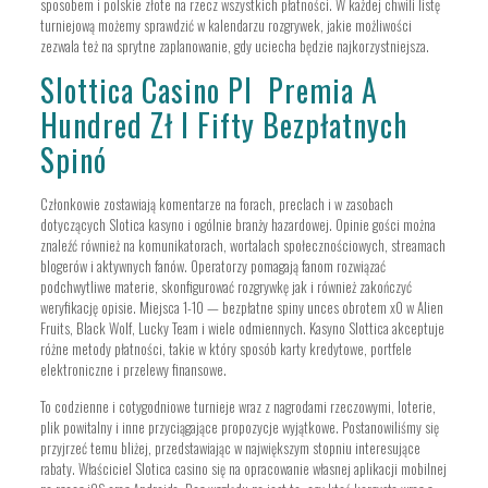
sposobem i polskie złote na rzecz wszystkich płatności. W każdej chwili listę
turniejową możemy sprawdzić w kalendarzu rozgrywek, jakie możliwości
zezwala też na sprytne zaplanowanie, gdy uciecha będzie najkorzystniejsza.
Slottica Casino Pl ️ Premia A
Hundred Zł I Fifty Bezpłatnych
Spinó
Członkowie zostawiają komentarze na forach, preclach i w zasobach
dotyczących Slotica kasyno i ogólnie branży hazardowej. Opinie gości można
znaleźć również na komunikatorach, wortalach społecznościowych, streamach
blogerów i aktywnych fanów. Operatorzy pomagają fanom rozwiązać
podchwytliwe materie, skonfigurować rozgrywkę jak i również zakończyć
weryfikację opisie. Miejsca 1-10 — bezpłatne spiny unces obrotem х0 w Alien
Fruits, Black Wolf, Lucky Team i wiele odmiennych. Kasyno Slottica akceptuje
różne metody płatności, takie w który sposób karty kredytowe, portfele
elektroniczne i przelewy finansowe.
To codzienne i cotygodniowe turnieje wraz z nagrodami rzeczowymi, loterie,
plik powitalny i inne przyciągające propozycje wyjątkowe. Postanowiliśmy się
przyjrzeć temu bliżej, przedstawiając w największym stopniu interesujące
rabaty. Właściciel Slotica casino się na opracowanie własnej aplikacji mobilnej