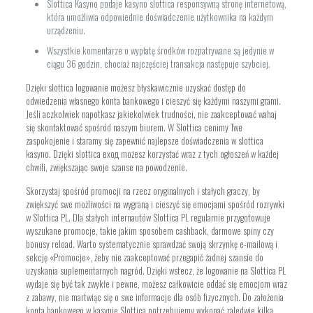
Slottica Kasyno podaje kasyno slottica responsywną stronę internetową,
która umożliwia odpowiednie doświadczenie użytkownika na każdym
urządzeniu.
Wszystkie komentarze o wypłatę środków rozpatrywane są jedynie w
ciągu 36 godzin, chociaż najczęściej transakcja następuje szybciej.
Dzięki slottica logowanie możesz błyskawicznie uzyskać dostęp do
odwiedzenia własnego konta bankowego i cieszyć się każdymi naszymi grami.
Jeśli aczkolwiek napotkasz jakiekolwiek trudności, nie zaakceptować wahaj
się skontaktować spośród naszym biurem. W Slottica cenimy Twe
zaspokojenie i staramy się zapewnić najlepsze doświadczenia w slottica
kasyno. Dzięki slottica вход możesz korzystać wraz z tych ogłoszeń w każdej
chwili, zwiększając swoje szanse na powodzenie.
Skorzystaj spośród promocji na rzecz oryginalnych i stałych graczy, by
zwiększyć swe możliwości na wygraną i cieszyć się emocjami spośród rozrywki
w Slottica PL. Dla stałych internautów Slottica PL regularnie przygotowuje
wyszukane promocje, takie jakim sposobem cashback, darmowe spiny czy
bonusy reload. Warto systematycznie sprawdzać swoją skrzynkę e-mailową i
sekcję «Promocje», żeby nie zaakceptować przegapić żadnej szansie do
uzyskania suplementarnych nagród. Dzięki wstecz, że logowanie na Slottica PL
wydaje się być tak zwykłe i pewne, możesz całkowicie oddać się emocjom wraz
z zabawy, nie martwiąc się o swe informacje dla osób fizycznych. Do założenia
konta bankowego w kasynie Slottica potrzebujemy wykonać zaledwie kilka