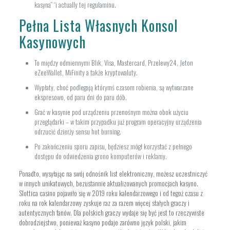
kasyna” “i actually tej regulaminu.
Pełna Lista Własnych Konsol
Kasynowych
To między odmiennymi Blik, Visa, Mastercard, Przelewy24, Jeton
eZeeWallet, MiFinity a także kryptowaluty.
Wypłaty, choć podlegają którymś czasom robienia, są wytwarzane
ekspresowo, od paru dni do paru dób.
Grać w kasynie pod urządzeniu przenośnym można obok użyciu
przeglądarki – w takim przypadku już program operacyjny urządzenia
odrzucić dzierży sensu hot burning.
Po zakończeniu sporu zapisu, będziesz mógł korzystać z pełnego
dostępu do odwiedzenia grono komputerów i reklamy.
Ponadto, wysyłając na swój odnośnik list elektroniczny, możesz uczestniczyć
w innych unikatowych, bezustannie aktualizowanych promocjach kasyno.
Slottica casino pojawiło się w 2019 roku kalendarzowego i od tegoż czasu z
roku na rok kalendarzowy zyskuje raz za razem więcej stałych graczy i
autentycznych fanów. Dla polskich graczy wydaje się być jest to rzeczywiste
dobrodziejstwo, ponieważ kasyno podaje zarówno język polski, jakim