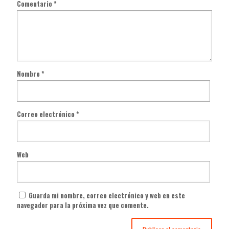
Comentario
*
Nombre
*
Correo electrónico
*
Web
Guarda mi nombre, correo electrónico y web en este
navegador para la próxima vez que comente.