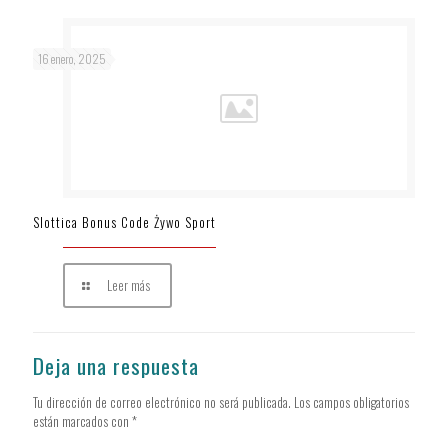
16 enero, 2025
Slottica Bonus Code Żywo Sport
Leer más
Deja una respuesta
Tu dirección de correo electrónico no será publicada.
Los campos obligatorios
están marcados con
*