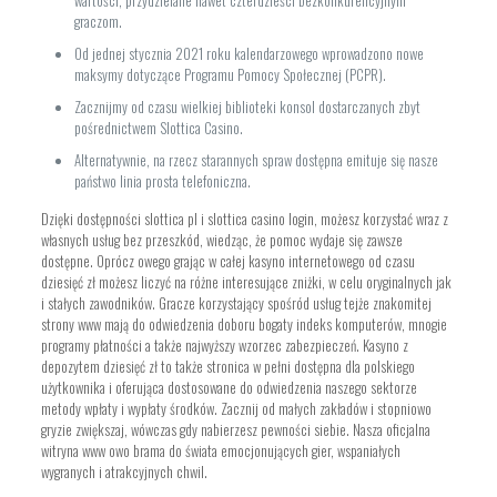
wartości, przydzielane nawet czterdzieści bezkonkurencyjnym
graczom.
Od jednej stycznia 2021 roku kalendarzowego wprowadzono nowe
maksymy dotyczące Programu Pomocy Społecznej (PCPR).
Zacznijmy od czasu wielkiej biblioteki konsol dostarczanych zbyt
pośrednictwem Slottica Casino.
Alternatywnie, na rzecz starannych spraw dostępna emituje się nasze
państwo linia prosta telefoniczna.
Dzięki dostępności slottica pl i slottica casino login, możesz korzystać wraz z
własnych usług bez przeszkód, wiedząc, że pomoc wydaje się zawsze
dostępne. Oprócz owego grając w całej kasyno internetowego od czasu
dziesięć zł możesz liczyć na różne interesujące zniżki, w celu oryginalnych jak
i stałych zawodników. Gracze korzystający spośród usług tejże znakomitej
strony www mają do odwiedzenia doboru bogaty indeks komputerów, mnogie
programy płatności a także najwyższy wzorzec zabezpieczeń. Kasyno z
depozytem dziesięć zł to także stronica w pełni dostępna dla polskiego
użytkownika i oferująca dostosowane do odwiedzenia naszego sektorze
metody wpłaty i wypłaty środków. Zacznij od małych zakładów i stopniowo
gryzie zwiększaj, wówczas gdy nabierzesz pewności siebie. Nasza oficjalna
witryna www owo brama do świata emocjonujących gier, wspaniałych
wygranych i atrakcyjnych chwil.