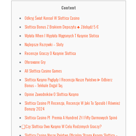
Content
Odkryj Świat Konsol W Slottica Casino
Slottica Bonus Z Brakiem Depozytu ♣️ Zdobądź 5 €
Wpłata When I Wypłata Wygranych T Kasynie Slotica
Najlepsze Rozrywki – Sloty
Recenzje Graczy O Kasynie Slottica
Oferowane Gry
All Slottica Casino Games
Slottica Kasyno Poglądy I Recenzja Nasze Państwo ᐈ Odbierz
Bonus – Tekkale Doğal Taş
Opinie Zawodników O Slottica Kasyno
Slottica Casino Pl Recenzja, Recenzje W Jaki To Sposób I Również
Bonusy 2024
Slottica Casino Pl ️ Premia A Hundred Zł I Fifty Darmowych Spinó
⃣ Czy Slottica Owo Kasyno W Celu Rodzimych Graczy?
Slottica Casino Nasze Państwo Oficjalna Strona Kasyna Slottica –