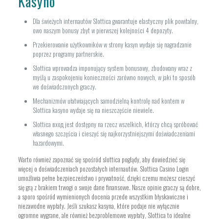
Kasyno
Dla świeżych internautów Slottica gwarantuje elastyczny plik powitalny,
owo naszym bonusy zbyt w pierwszej kolejności 4 depozyty.
Przekierowanie użytkowników w strony kasyn wydaje się nagradzanie
poprzez programy partnerskie.
Slottica wprowadza imponujący system bonusowy, zbudowany wraz z
myślą u zaspokojeniu konieczności zarówno nowych, w jaki to sposób
we doświadczonych graczy.
Mechanizmów ułatwiających samodzielną kontrolę nad kontem w
Slottica kasyno wydaje się na nieszczęście niewiele.
Slottica вход jest dostępny na rzecz wszelkich, którzy chcą spróbować
własnego szczęścia i cieszyć się najkorzystniejszymi doświadczeniami
hazardowymi.
Warto również zapoznać się spośród slottica poglądy, aby dowiedzieć się
więcej o doświadczeniach pozostałych internautów. Slottica Casino Login
umożliwia pełne bezpieczeństwo i prywatność, dzięki czemu możesz cieszyć
się grą z brakiem trwogi o swoje dane finansowe. Nasze opinie graczy są dobre,
a sporo spośród wymienionych docenia przede wszystkim błyskawiczne i
niezawodne wypłaty. Jeśli szukasz kasyna, które podaje nie wyłącznie
ogromne wygrane, ale również bezproblemowe wypłaty, Slottica to idealne