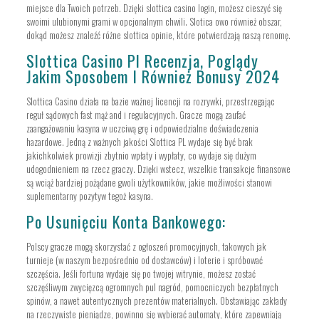
miejsce dla Twoich potrzeb. Dzięki slottica casino login, możesz cieszyć się
swoimi ulubionymi grami w opcjonalnym chwili. Slotica owo również obszar,
dokąd możesz znaleźć różne slottica opinie, które potwierdzają naszą renomę.
Slottica Casino Pl Recenzja, Poglądy
Jakim Sposobem I Również Bonusy 2024
Slottica Casino działa na bazie ważnej licencji na rozrywki, przestrzegając
reguł sądowych fast mąż and i regulacyjnych. Gracze mogą zaufać
zaangażowaniu kasyna w uczciwą grę i odpowiedzialne doświadczenia
hazardowe. Jedną z ważnych jakości Slottica PL wydaje się być brak
jakichkolwiek prowizji zbytnio wpłaty i wypłaty, co wydaje się dużym
udogodnieniem na rzecz graczy. Dzięki wstecz, wszelkie transakcje finansowe
są wciąż bardziej pożądane gwoli użytkowników, jakie możliwości stanowi
suplementarny pozytyw tegoż kasyna.
Po Usunięciu Konta Bankowego:
Polscy gracze mogą skorzystać z ogłoszeń promocyjnych, takowych jak
turnieje (w naszym bezpośrednio od dostawców) i loterie i spróbować
szczęścia. Jeśli fortuna wydaje się po twojej witrynie, możesz zostać
szczęśliwym zwycięzcą ogromnych pul nagród, pomocniczych bezpłatnych
spinów, a nawet autentycznych prezentów materialnych. Obstawiając zakłady
na rzeczywiste pieniądze, powinno się wybierać automaty, które zapewniają