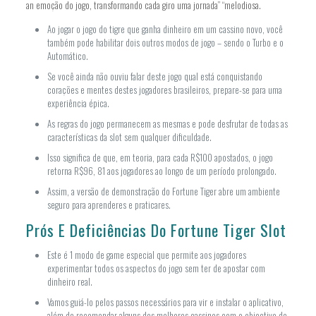
an emoção do jogo, transformando cada giro uma jornada” “melodiosa.
Ao jogar o jogo do tigre que ganha dinheiro em um cassino novo, você
também pode habilitar dois outros modos de jogo – sendo o Turbo e o
Automático.
Se você ainda não ouviu falar deste jogo qual está conquistando
corações e mentes destes jogadores brasileiros, prepare-se para uma
experiência épica.
As regras do jogo permanecem as mesmas e pode desfrutar de todas as
características da slot sem qualquer dificuldade.
Isso significa de que, em teoria, para cada R$100 apostados, o jogo
retorna R$96, 81 aos jogadores ao longo de um período prolongado.
Assim, a versão de demonstração do Fortune Tiger abre um ambiente
seguro para aprenderes e praticares.
Prós E Deficiências Do Fortune Tiger Slot
Este é 1 modo de game especial que permite aos jogadores
experimentar todos os aspectos do jogo sem ter de apostar com
dinheiro real.
Vamos guiá-lo pelos passos necessários para vir e instalar o aplicativo,
além de recomendar alguns dos melhores cassinos com o objectivo de