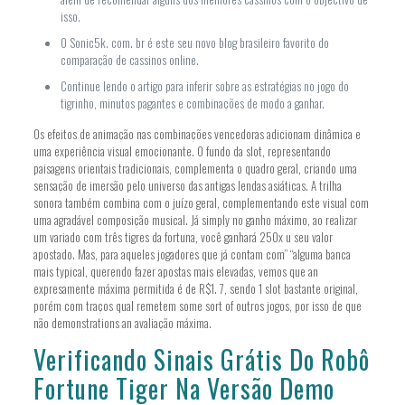
isso.
O Sonic5k. com. br é este seu novo blog brasileiro favorito do
comparação de cassinos online.
Continue lendo o artigo para inferir sobre as estratégias no jogo do
tigrinho, minutos pagantes e combinações de modo a ganhar.
Os efeitos de animação nas combinações vencedoras adicionam dinâmica e
uma experiência visual emocionante. O fundo da slot, representando
paisagens orientais tradicionais, complementa o quadro geral, criando uma
sensação de imersão pelo universo das antigas lendas asiáticas. A trilha
sonora também combina com o juízo geral, complementando este visual com
uma agradável composição musical. Já simply no ganho máximo, ao realizar
um variado com três tigres da fortuna, você ganhará 250x u seu valor
apostado. Mas, para aqueles jogadores que já contam com” “alguma banca
mais typical, querendo fazer apostas mais elevadas, vemos que an
expresamente máxima permitida é de R$1. 7, sendo 1 slot bastante original,
porém com traços qual remetem some sort of outros jogos, por isso de que
não demonstrations an avaliação máxima.
Verificando Sinais Grátis Do Robô
Fortune Tiger Na Versão Demo