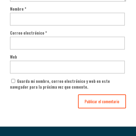
Nombre
*
Correo electrónico
*
Web
Guarda mi nombre, correo electrónico y web en este
navegador para la próxima vez que comente.