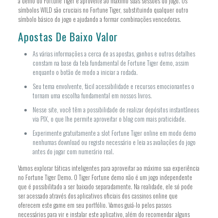
a demo do Fortune Tiger e aproveite ao máximo suas sessões do jogo. Os
símbolos WILD são cruciais no Fortune Tiger, substituindo qualquer outro
símbolo básico do jogo e ajudando a formar combinações vencedoras.
Apostas De Baixo Valor
As várias informações a cerca de as apostas, ganhos e outros detalhes
constam na base da tela fundamental de Fortune Tiger demo, assim
enquanto o botão de modo a iniciar a rodada.
Seu tema envolvente, fácil acessibilidade e recursos emocionantes o
tornam uma escolha fundamental em nossos livros.
Nesse site, você têm a possibilidade de realizar depósitos instantâneos
via PIX, o que lhe permite aproveitar o blog com mais praticidade.
Experimente gratuitamente a slot Fortune Tiger online em modo demo
nenhumas download ou registo necessário e leia as avaliações do jogo
antes do jogar com numerário real.
Vamos explorar táticas inteligentes para aproveitar ao máximo sua experiência
no Fortune Tiger Demo. O Tiger Fortune demo não é um jogo independente
que é possibilitado a ser baixado separadamente. Na realidade, ele só pode
ser acessado através dos aplicativos oficiais dos cassinos online que
oferecem este game em seu portfólio. Vamos guiá-lo pelos passos
necessários para vir e instalar este aplicativo, além do recomendar alguns