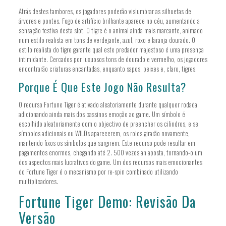
Atrás destes tambores, os jogadores poderão vislumbrar as silhuetas de
árvores e pontes. Fogo de artifício brilhante aparece no céu, aumentando a
sensação festiva desta slot. O tigre é o animal ainda mais marcante, animado
num estilo realista em tons de verdejante, azul, roxo e laranja dourado. O
estilo realista do tigre garante qual este predador majestoso é uma presença
intimidante. Cercados por luxuosos tons de dourado e vermelho, os jogadores
encontrarão criaturas encantadas, enquanto sapos, peixes e, claro, tigres.
Porque É Que Este Jogo Não Resulta?
O recurso Fortune Tiger é ativado aleatoriamente durante qualquer rodada,
adicionando ainda mais dos cassinos emoção ao game. Um símbolo é
escolhido aleatoriamente com o objectivo de preencher os cilindros, e se
símbolos adicionais ou WILDs aparecerem, os rolos girarão novamente,
mantendo fixos os símbolos que surgirem. Este recurso pode resultar em
pagamentos enormes, chegando até 2. 500 vezes an aposta, tornando-o um
dos aspectos mais lucrativos do game. Um dos recursos mais emocionantes
do Fortune Tiger é o mecanismo por re-spin combinado utilizando
multiplicadores.
Fortune Tiger Demo: Revisão Da
Versão