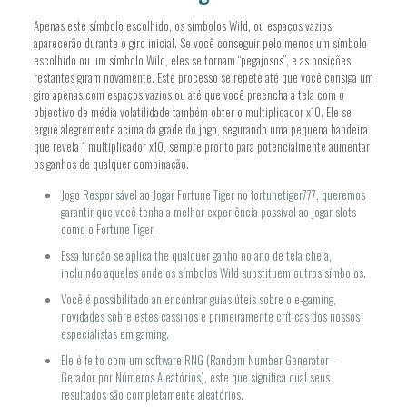
Apenas este símbolo escolhido, os símbolos Wild, ou espaços vazios
aparecerão durante o giro inicial. Se você conseguir pelo menos um símbolo
escolhido ou um símbolo Wild, eles se tornam “pegajosos”, e as posições
restantes giram novamente. Este processo se repete até que você consiga um
giro apenas com espaços vazios ou até que você preencha a tela com o
objectivo de média volatilidade também obter o multiplicador x10. Ele se
ergue alegremente acima da grade do jogo, segurando uma pequena bandeira
que revela 1 multiplicador x10, sempre pronto para potencialmente aumentar
os ganhos de qualquer combinação.
Jogo Responsável ao Jogar Fortune Tiger no fortunetiger777, queremos
garantir que você tenha a melhor experiência possível ao jogar slots
como o Fortune Tiger.
Essa função se aplica the qualquer ganho no ano de tela cheia,
incluindo aqueles onde os símbolos Wild substituem outros símbolos.
Você é possibilitado an encontrar guias úteis sobre o e-gaming,
novidades sobre estes cassinos e primeiramente críticas dos nossos
especialistas em gaming.
Ele é feito com um software RNG (Random Number Generator –
Gerador por Números Aleatórios), este que significa qual seus
resultados são completamente aleatórios.