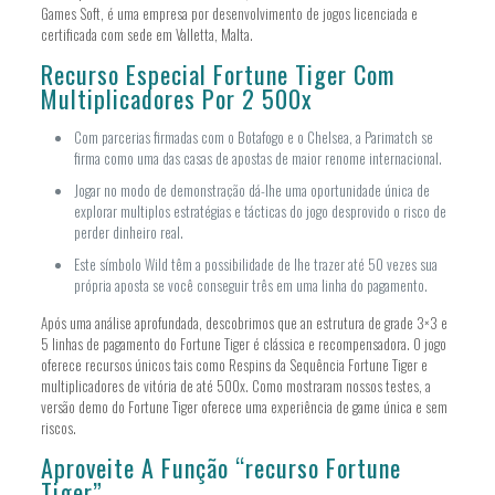
Games Soft, é uma empresa por desenvolvimento de jogos licenciada e
certificada com sede em Valletta, Malta.
Recurso Especial Fortune Tiger Com
Multiplicadores Por 2 500x
Com parcerias firmadas com o Botafogo e o Chelsea, a Parimatch se
firma como uma das casas de apostas de maior renome internacional.
Jogar no modo de demonstração dá-lhe uma oportunidade única de
explorar multiplos estratégias e tácticas do jogo desprovido o risco de
perder dinheiro real.
Este símbolo Wild têm a possibilidade de lhe trazer até 50 vezes sua
própria aposta se você conseguir três em uma linha do pagamento.
Após uma análise aprofundada, descobrimos que an estrutura de grade 3×3 e
5 linhas de pagamento do Fortune Tiger é clássica e recompensadora. O jogo
oferece recursos únicos tais como Respins da Sequência Fortune Tiger e
multiplicadores de vitória de até 500x. Como mostraram nossos testes, a
versão demo do Fortune Tiger oferece uma experiência de game única e sem
riscos.
Aproveite A Função “recurso Fortune
Tiger”