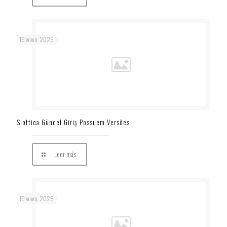
19 enero, 2025
Slottica Güncel Giriş Possuem Versões
Leer más
19 enero, 2025