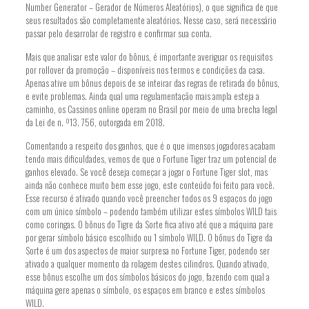
Number Generator – Gerador de Números Aleatórios), o que significa de que
seus resultados são completamente aleatórios. Nesse caso, será necessário
passar pelo desarrolar de registro e confirmar sua conta.
Mais que analisar este valor do bônus, é importante averiguar os requisitos
por rollover da promoção – disponíveis nos termos e condições da casa.
Apenas ative um bônus depois de se inteirar das regras de retirada do bônus,
e evite problemas. Ainda qual uma regulamentação mais ampla esteja a
caminho, os Cassinos online operam no Brasil por meio de uma brecha legal
da Lei de n. º13. 756, outorgada em 2018.
Comentando a respeito dos ganhos, que é o que imensos jogadores acabam
tendo mais dificuldades, vemos de que o Fortune Tiger traz um potencial de
ganhos elevado. Se você deseja começar a jogar o Fortune Tiger slot, mas
ainda não conhece muito bem esse jogo, este conteúdo foi feito para você.
Esse recurso é ativado quando você preencher todos os 9 espaços do jogo
com um único símbolo – podendo também utilizar estes símbolos WILD tais
como coringas. O bônus do Tigre da Sorte fica ativo até que a máquina pare
por gerar símbolo básico escolhido ou 1 símbolo WILD. O bônus do Tigre da
Sorte é um dos aspectos de maior surpresa no Fortune Tiger, podendo ser
ativado a qualquer momento da rolagem destes cilindros. Quando ativado,
esse bônus escolhe um dos símbolos básicos do jogo, fazendo com qual a
máquina gere apenas o símbolo, os espaços em branco e estes símbolos
WILD.