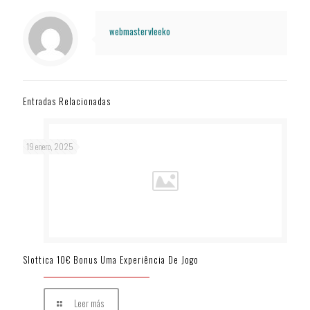
webmastervleeko
Entradas Relacionadas
19 enero, 2025
Slottica 10€ Bonus Uma Experiência De Jogo
Leer más