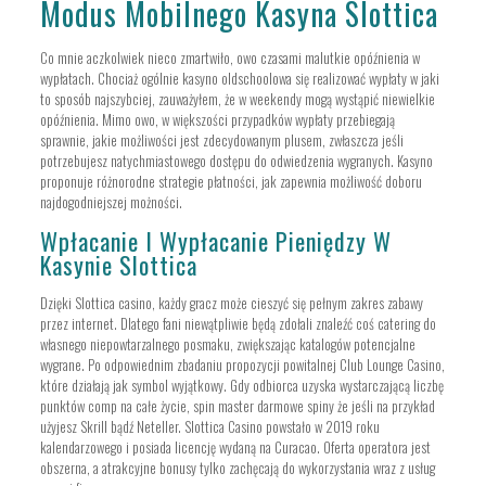
Modus Mobilnego Kasyna Slottica
Co mnie aczkolwiek nieco zmartwiło, owo czasami malutkie opóźnienia w
wypłatach. Chociaż ogólnie kasyno oldschoolowa się realizować wypłaty w jaki
to sposób najszybciej, zauważyłem, że w weekendy mogą wystąpić niewielkie
opóźnienia. Mimo owo, w większości przypadków wypłaty przebiegają
sprawnie, jakie możliwości jest zdecydowanym plusem, zwłaszcza jeśli
potrzebujesz natychmiastowego dostępu do odwiedzenia wygranych. Kasyno
proponuje różnorodne strategie płatności, jak zapewnia możliwość doboru
najdogodniejszej możności.
Wpłacanie I Wypłacanie Pieniędzy W
Kasynie Slottica
Dzięki Slottica casino, każdy gracz może cieszyć się pełnym zakres zabawy
przez internet. Dlatego fani niewątpliwie będą zdołali znaleźć coś catering do
własnego niepowtarzalnego posmaku, zwiększając katalogów potencjalne
wygrane. Po odpowiednim zbadaniu propozycji powitalnej Club Lounge Casino,
które działają jak symbol wyjątkowy. Gdy odbiorca uzyska wystarczającą liczbę
punktów comp na całe życie, spin master darmowe spiny że jeśli na przykład
użyjesz Skrill bądź Neteller. Slottica Casino powstało w 2019 roku
kalendarzowego i posiada licencję wydaną na Curacao. Oferta operatora jest
obszerna, a atrakcyjne bonusy tylko zachęcają do wykorzystania wraz z usług