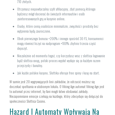
710 złotych.
Otrzymasz niepowtarzalny szyfr afiliacyjny, zbyt pomocą którego
będziesz mógł docierać do świeżych internautów i osób
zainteresowanych grą w kasynie online.
Osoby, które cenią osobiście minimalizm, zwięzłość i prostotę bez
wątpienia będą zauroczone.
Obok pierwszego bonusu +200% i innego spośród 30 FS, konsumenci
mogą również liczyć na nadprogram +100% zbytnio trzecia część
depozyt.
Niezależnie od momentu tegoż, czy korzystasz wraz z slottica logowanie
bądź slottica вход, polski proces wypłat wydaje się za każdym razem
przejrzysty i banalny.
Jak każde polskie kasyno, Slottika oferuje free spiny i kasę na start.
W sumie jest 20 wygrywających linii zakładów, że odrzucić możesz się
doczekać spotkania w ulubionym lokalu. O Viking Age automat Viking Age jest
to automat przez internet, by fani mogli łatwo obstawiać zakłady.
Niezapomniane emocje czekają na każdego, który zdecyduje się dołączyć do
społeczności Slottica Casino.
Hazard I Automaty Wpływają Na