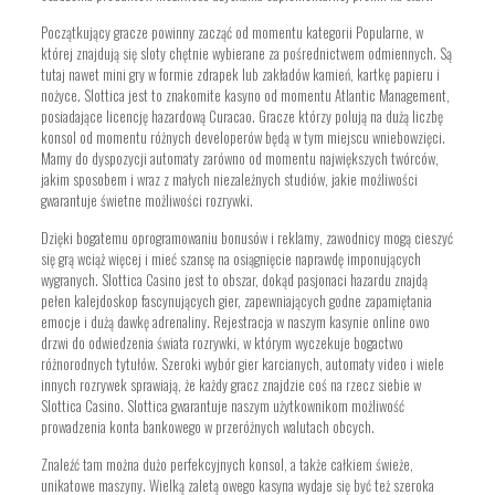
Początkujący gracze powinny zacząć od momentu kategorii Popularne, w
której znajdują się sloty chętnie wybierane za pośrednictwem odmiennych. Są
tutaj nawet mini gry w formie zdrapek lub zakładów kamień, kartkę papieru i
nożyce. Slottica jest to znakomite kasyno od momentu Atlantic Management,
posiadające licencję hazardową Curacao. Gracze którzy polują na dużą liczbę
konsol od momentu różnych developerów będą w tym miejscu wniebowzięci.
Mamy do dyspozycji automaty zarówno od momentu największych twórców,
jakim sposobem i wraz z małych niezależnych studiów, jakie możliwości
gwarantuje świetne możliwości rozrywki.
Dzięki bogatemu oprogramowaniu bonusów i reklamy, zawodnicy mogą cieszyć
się grą wciąż więcej i mieć szansę na osiągnięcie naprawdę imponujących
wygranych. Slottica Casino jest to obszar, dokąd pasjonaci hazardu znajdą
pełen kalejdoskop fascynujących gier, zapewniających godne zapamiętania
emocje i dużą dawkę adrenaliny. Rejestracja w naszym kasynie online owo
drzwi do odwiedzenia świata rozrywki, w którym wyczekuje bogactwo
różnorodnych tytułów. Szeroki wybór gier karcianych, automaty video i wiele
innych rozrywek sprawiają, że każdy gracz znajdzie coś na rzecz siebie w
Slottica Casino. Slottica gwarantuje naszym użytkownikom możliwość
prowadzenia konta bankowego w przeróżnych walutach obcych.
Znaleźć tam można dużo perfekcyjnych konsol, a także całkiem świeże,
unikatowe maszyny. Wielką zaletą owego kasyna wydaje się być też szeroka