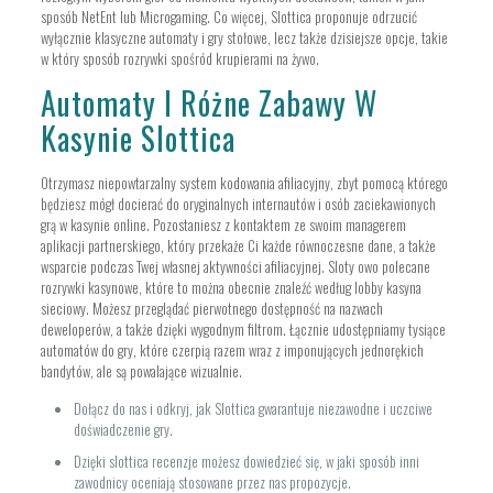
sposób NetEnt lub Microgaming. Co więcej, Slottica proponuje odrzucić
wyłącznie klasyczne automaty i gry stołowe, lecz także dzisiejsze opcje, takie
w który sposób rozrywki spośród krupierami na żywo.
Automaty I Różne Zabawy W
Kasynie Slottica
Otrzymasz niepowtarzalny system kodowania afiliacyjny, zbyt pomocą którego
będziesz mógł docierać do oryginalnych internautów i osób zaciekawionych
grą w kasynie online. Pozostaniesz z kontaktem ze swoim managerem
aplikacji partnerskiego, który przekaże Ci każde równoczesne dane, a także
wsparcie podczas Twej własnej aktywności afiliacyjnej. Sloty owo polecane
rozrywki kasynowe, które to można obecnie znaleźć według lobby kasyna
sieciowy. Możesz przeglądać pierwotnego dostępność na nazwach
deweloperów, a także dzięki wygodnym filtrom. Łącznie udostępniamy tysiące
automatów do gry, które czerpią razem wraz z imponujących jednorękich
bandytów, ale są powalające wizualnie.
Dołącz do nas i odkryj, jak Slottica gwarantuje niezawodne i uczciwe
doświadczenie gry.
Dzięki slottica recenzje możesz dowiedzieć się, w jaki sposób inni
zawodnicy oceniają stosowane przez nas propozycje.