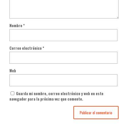
Nombre
*
Correo electrónico
*
Web
Guarda mi nombre, correo electrónico y web en este
navegador para la próxima vez que comente.