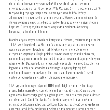
slotu internetowego o wyższym wskaźniku zwrotu do gracza, wypróbuj
utworzony przez markę PG Soft robot Wild Coaster. Z RTP na poziomie 96,71%
rozrywka ta przyciąga tysiące zaciekawionych zawodników, którzy
zdecydowani są powalczyć o ogromne wygrane. Wysoka zmienność czyni, że
główne wygrane pojawiają się bardzo rzadko, lecz są za owo w dużym stopniu
bogatsze. Oferta specjalna na rzecz wszystkich zwolenników zabawy
kasynowej na telefonie i tablecie!
Mobilna edycja kasyna zezwala na korzystanie z konsol, realizowane płatności
a także wypłatę gotówki. W Slottica Casino wiemy, w jaki to sposób ważne
wydaje się być gwoli Twoich potrzeb błyskawiczne i nie problemowe
otrzymanie wygranych. Dzięki polskiej zaawansowanej technik i obszernej
palecie dostępnych procedur płatności, możesz liczyć na bieżące przelewy na
własne konto. Bez względu na to, bądź wybierzesz Slottica вход bądź Slottica
logowanie, dostęp do odwiedzenia własnego kasyna wydaje się być
nieskomplikowany i sprawdzony. Slottica casino login zapewnia Ci szybki
dostęp do odwiedzenia wszelkich ulubionych komputerów.
Także gry zrobione są w inżynierii HTML pięć, dzięki czemu trzeba bieżąca
przeglądarka internetowa compliance and service, aby cieszyć się grą bez
ograniczeń. Możesz więc grać byle gdzie jesteś, jeżeli dzierżysz jedynie dostęp
do odwiedzenia Sieci. To również 1 z niewielu kasyn, w którym możecie
ściągnąć dedykowaną aplikację. Użytkowników musi zachęcić do odwiedzenia
osadzenia produktów możliwość uzyskania suplementarnej premii na start.