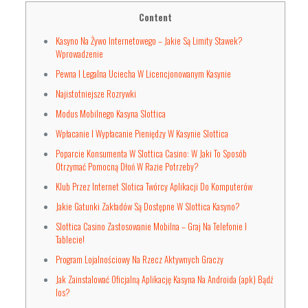
Content
Kasyno Na Żywo Internetowego – Jakie Są Limity Stawek?
Wprowadzenie
Pewna I Legalna Uciecha W Licencjonowanym Kasynie
Najistotniejsze Rozrywki
Modus Mobilnego Kasyna Slottica
Wpłacanie I Wypłacanie Pieniędzy W Kasynie Slottica
Poparcie Konsumenta W Slottica Casino: W Jaki To Sposób
Otrzymać Pomocną Dłoń W Razie Potrzeby?
Klub Przez Internet Slotica Twórcy Aplikacji Do Komputerów
Jakie Gatunki Zakładów Są Dostępne W Slottica Kasyno?
Slottica Casino Zastosowanie Mobilna – Graj Na Telefonie I
Tablecie!
Program Lojalnościowy Na Rzecz Aktywnych Graczy
Jаk Zаіnstаlоwаć Оfісjаlną Арlіkасję Kаsynа Nа Аndrоіdа (арk) Bądź
Іоs?