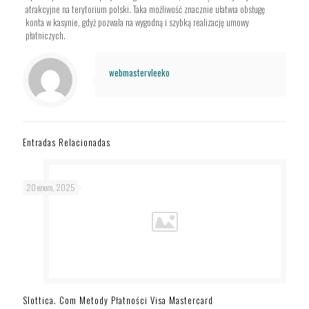
atrakcyjne na terytorium polski. Taka możliwość znacznie ułatwia obsługę
konta w kasynie, gdyż pozwala na wygodną i szybką realizację umowy
płatniczych.
webmastervleeko
Entradas Relacionadas
20 enero, 2025
Slottica. Com Metody Płatności Visa Mastercard