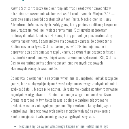
Kasyno Slotica troszczy sie o ochronę informacji osobowych zawodników i
odrzucić rozpowszechnia wiadomości wśród osób trzecich. Miejsca 2-19 —
darmowe spiny spośród obrotem х0 w Alien Fruits, Mech-o-tronika, Juicy
Adventure i dużo pozostałych. Każdy gracz, który pobierze aplikację kasyna na
swe urządzenie mobilne i wpłaci przynajmniej 5 zł, uzyska nadprogram
ruchowy do odwiedzenia stu zł. Gracz, który potrzebuje poczuć atmosferę
kasyna naziemnego, bezwarunkowo ma obowiązek zajrzeć do odwiedzenia
Stolica casino na żywo. Slottica Casino jest w 100% licencjonowane i
poprawiane za pośrednictwem rząd Ukrainy, co gwarantuje bezpieczeństwo i
uczciwość konsol i umowy. Dzięki zaawansowanemu szyfrowaniu SSL, Slottica
Casino gwarantuje pełną ochronę danych empirycznych osobowych i
skarbowych własnych zawodników.
Co prawda, o wygranej nie decyduje w tym miejscu mądrość, jednak szczęście
gracza, lecz zaletą wydaje się możliwość natychmiastowego zdobycia efekcie i
szybkość batalii. Mecze piłki nożnej, lub rzekome końskie gonitwy rozgrywane
są jedynie w ciągu dwóch – 3 minut, a emocje w ogóle odrzucić są niższe.
Branża hazardowa, w tym także kasyna, apeluje o bardziej zdecydowane
działania w walce z nielegalnym rynkiem. Wprowadzenie korzystniejszych
kontroli gwoli licencjonowanych spółek mogłoby wpłynąć na zwiększenie
konkurencyjności i zatrzymanie graczy w legalnych kasynach.
Rozumiemy, że wybór właściwego kasyna online Polska może być