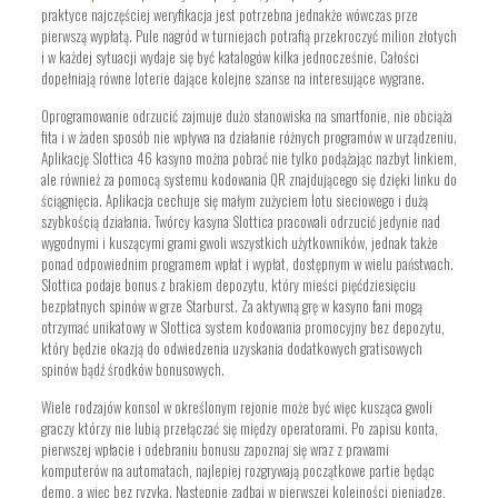
praktyce najczęściej weryfikacja jest potrzebna jednakże wówczas prze
pierwszą wypłatą. Pule nagród w turniejach potrafią przekroczyć milion złotych
i w każdej sytuacji wydaje się być katalogów kilka jednocześnie. Całości
dopełniają równe loterie dające kolejne szanse na interesujące wygrane.
Oprogramowanie odrzucić zajmuje dużo stanowiska na smartfonie, nie obciąża
fita i w żaden sposób nie wpływa na działanie różnych programów w urządzeniu.
Aplikację Slottica 46 kasyno można pobrać nie tylko podążając nazbyt linkiem,
ale również za pomocą systemu kodowania QR znajdującego się dzięki linku do
ściągnięcia. Aplikacja cechuje się małym zużyciem lotu sieciowego i dużą
szybkością działania. Twórcy kasyna Slottica pracowali odrzucić jedynie nad
wygodnymi i kuszącymi grami gwoli wszystkich użytkowników, jednak także
ponad odpowiednim programem wpłat i wypłat, dostępnym w wielu państwach.
Slottica podaje bonus z brakiem depozytu, który mieści pięćdziesięciu
bezpłatnych spinów w grze Starburst. Za aktywną grę w kasyno fani mogą
otrzymać unikatowy w Slottica system kodowania promocyjny bez depozytu,
który będzie okazją do odwiedzenia uzyskania dodatkowych gratisowych
spinów bądź środków bonusowych.
Wiele rodzajów konsol w określonym rejonie może być więc kusząca gwoli
graczy którzy nie lubią przełączać się między operatorami. Po zapisu konta,
pierwszej wpłacie i odebraniu bonusu zapoznaj się wraz z prawami
komputerów na automatach, najlepiej rozgrywają początkowe partie będąc
demo, a więc bez ryzyka. Następnie zadbaj w pierwszej kolejności pieniądze,