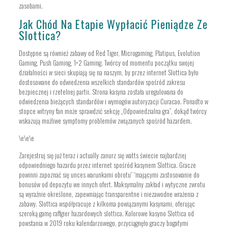
zasobami.
Jak Chód Na Etapie Wypłacić Pieniądze Ze
Slottica?
Dostępne są również zabawy od Red Tiger, Microgaming, Platipus, Evolution
Gaming, Push Gaming, 1×2 Gaming. Twórcy od momentu początku swojej
działalności w sieci skupiają się na naszym, by przez internet Slottica było
dostosowane do odwiedzenia wszelkich standardów spośród zakresu
bezpiecznej i rzetelnej partii. Strona kasyna została uregulowana do
odwiedzenia bieżących standardów i wymogów autoryzacji Curacao. Ponadto w
stopce witryny fan może sprawdzić sekcję „Odpowiedzialna gra”, dokąd twórcy
wskazują możliwe symptomy problemów związanych spośród hazardem.
\e\e\e
Zarejestruj się już teraz i actually zanurz się watts świecie najbardziej
odpowiedniego hazardu przez internet spośród kasynem Slottica. Gracze
powinni zapoznać się unces warunkami obrotu” “mającymi zastosowanie do
bonusów od depozytu we innych ofert. Maksymalny zakład i wytyczne zwrotu
są wyraźnie określone, zapewniając transparentne i niezawodne wrażenia z
zabawy. Slottica współpracuje z kilkoma powiązanymi kasynami, oferując
szeroką gamę raffgier hazardowych slottica. Kolorowe kasyno Slottica od
powstania w 2019 roku kalendarzowego, przyciągnęło graczy bogatymi