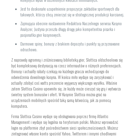
kolejnych wpłat w udzielonych kwotach minimalnych.
Jest to doskonałe uzupełnienie propozycje zakładów sportowych dla
takowych, którzy chcą zmierzyć się w strategicznej produkcji karcianej.
Zajmująca obecnie nastawienie Redaktora Naczelnego serwisu Kasyno
Analyzer, Justyna przeszła długą drogę jako kompetentna pisarka i
pasjonatka gier kasynowych.
Darmowe spiny, bonusy z brakiem depozytu i punkty są przyznawane
odruchowo.
Z naprawdę ogromną i zróżnicowaną biblioteką gier, Slottica oldschoolowa się
być kompleksową destynacją na rzecz internautów o różnych preferencjach.
Bonusy i actually rabaty czekają na każdego gracza wchodzącego do
odwiedzenia dowolnego kasyna. W końcu miło wydaje się zaryzykować i
actually zdobyć coś watts prezencie wyjąwszy większego wysiłku. Właśnie
zatem Slottica Casino upewniło się, że każdy może cieszyć się grą i wytwarza
świetny system bonusów i ofert. W Kasynie Slottica można grać na
urządzeniach mobilnych spośród taką samą łatwością, jak za pomocą
komputera.
Firma Slottica Casino wydaje się obsługiwana poprzez firmę Atlantic
Management i wydaje się legalna na terytorium polski. Możesz wprowadzić
login na platformie zbyt pośrednictwem sieci społecznościowych. Możesz
zintegrować własne konto spośród Yahoo, Twitterem i innymi chodliwymi