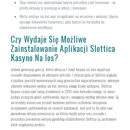
Tutaj również nie zaakceptować będzie potrzebny szyfr bonusowy – na
prostu aktywuj tę promocję w sekcji z bonusami.
Warto emituje się być więc przygotować się wcześniej i wykonać zdjęcie
naszego dokumentu tożsamości, gdyż będzie on niezbędny do
odwiedzenia weryfikacji.
Czy Wydaje Się Możliwe
Zainstalowanie Aplikacji Slottica
Kasyno Na Ios?
Jednak generacja graczy, które wkracza t świat kasyna on-line wypatruje
rozrywki dopasowanej do własnych potrzeb. I chociaż gracze Slottica poglądy
o każdym spośród wymienionych mają grunzochse najpozytywniejsze, własnym
zdaniem wskazane wydaje się być zwrócić uwagę dzięki następne. Slottica
Kasyno rozpoczęło swoją działalność w 2019 roku kalendarzowego, to siano
podaje przyjazny gwoli użytkownika złącze i nawigację według witrynie www. Są
ów kredyty konieczne przede każdemu perform rozłożenia obciążenia
przepływem użytkowników na różnych państwach. Jest jest to be able owo
warunkowa witryna pomocnicza, na której każde jeton oraz rozrywki i
procedury pierwotnej witryny gambling establishment Slottica są zachowane
obok oryginalnej postaci.