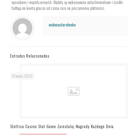
sposobem i współczesnych. Wpłaty są wykonywane natychmiastowo i środki
trafiają na konto gracza od czasu razu na poczynieniu płatności.
webmastervleeko
Entradas Relacionadas
21 enero, 2025
Slottica Casino Slot Game Zainstaluj Nagrody Każdego Dnia