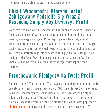
możliwości partii, oferując przy tym porządne bonusy.
Pliki I Wiadomości, Którymi Jesteś
Zobligowany Podzielić Się Wraz Z
Kasynem, Simply Aby Otworzyć Profil
Wystarczy skontaktować się spośród obsługą techniczną Slotica i zapytać o
“bonus bez depozytu”. W riposty otrzymacie numer bonusu, który można
wykorzy stać na grę w kasynie. Przed wypłatą pieniędzy należy spełnić
wytyczne obrotu ustalone poprzez Slotica. Niezależnie od momentu owego,
bądź wyszukujesz emocji, wielkich wygranych, lub na prostu chcesz poznać
świat kasyn internetowego, oferta Slottica zasługuje na twoją uwagę. Dzięki
opcjom zakładów na żywo i imponującemu doborowi komputerów, Slottica
wydaje się być świetnym miejscem na rozpoczęcie własnej hazardowej
podróży.
Przechowanie Pieniędzy Na Twoje Profil
Automat unces RTP na poziomie 97% i wydasz em zakłady one thousand zł, to
teoretycznie” “masz zagwarantowany zwrot 970 zł po nieokreślonym okresie.
W związku spośród tymże, żądane wydaje się być tu wykorzystanie się do
odwiedzenia funkcje KYC (Know Your Client), realizowanej przez kasyno
Slottica. Kasyno zastrzega ją osobiście dla zawodników, zarówno poprzednio
slottica opinie
ich pierwszym depozytem, jak i po tej zrealizowaniu. W