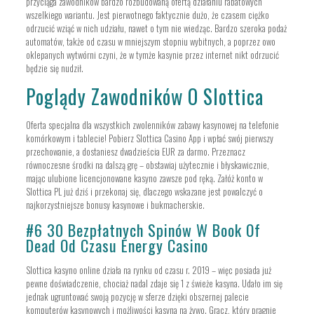
przyciąga zawodników bardzo rozbudowaną ofertą działaniu rabatowych
wszelkiego wariantu. Jest pierwotnego faktycznie dużo, że czasem ciężko
odrzucić wziąć w nich udziału, nawet o tym nie wiedząc. Bardzo szeroka podaż
automatów, także od czasu w mniejszym stopniu wybitnych, a poprzez owo
oklepanych wytwórni czyni, że w tymże kasynie przez internet nikt odrzucić
będzie się nudził.
Poglądy Zawodników O Slottica
Oferta specjalna dla wszystkich zwolenników zabawy kasynowej na telefonie
komórkowym i tablecie! Pobierz Slottica Casino App i wpłać swój pierwszy
przechowanie, a dostaniesz dwadzieścia EUR za darmo. Przeznacz
równoczesne środki na dalszą grę – obstawiaj użytecznie i błyskawicznie,
mając ulubione licencjonowane kasyno zawsze pod ręką. Załóż konto w
Slottica PL już dziś i przekonaj się, dlaczego wskazane jest powalczyć o
najkorzystniejsze bonusy kasynowe i bukmacherskie.
#6 30 Bezpłatnych Spinów W Book Of
Dead Od Czasu Energy Casino
Slottica kasyno online działa na rynku od czasu r. 2019 – więc posiada już
pewne doświadczenie, chociaż nadal zdaje się 1 z świeże kasyna. Udało im się
jednak ugruntować swoją pozycję w sferze dzięki obszernej palecie
komputerów kasynowych i możliwości kasyna na żywo. Gracz, który pragnie