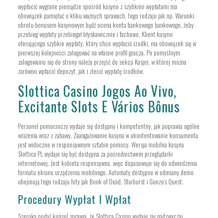
wypłacić wygrane pieniądze spośród kasyno z szybkimi wypłatami ma
obowiązek pamiętać o kliku ważnych sprawach, tego rodzaju jak np. Warunki
obrotu bonusem kasynowym bądź ocena konta bankowego bankowego, żeby
przebieg wypłaty przebiegał błyskawicznie i fachowo. Klient kasyno
oferującego szybkie wypłaty, który chce wypłacić środki, ma obowiązek się w
pierwszej kolejności zalogować na własne profil gracza. Po pomyślnym
zalogowaniu się do strony należy przejść do sekcji Kasjer, w której można
zarówno wpłacić depozyt, jak i zlecić wypłatę środków.
Slottica Casino Jogos Ao Vivo,
Excitante Slots E Vários Bônus
Personel pomocniczy wydaje się dostępny i kompetentny, jak poprawia ogólne
wrażenia wraz z zabawy. Zaangażowanie kasyna w ukontentowanie konsumenta
jest widoczne w responsywnym sztabie pomocy. Wersja mobilna kasyna
Slottica PL wydaje się być dostępna za pośrednictwem przeglądarki
internetowej. Jest kobieta responsywna, więc dopasowuje się do odwiedzenia
formatu ekranu urządzenia mobilnego. Automaty dostępne w odmiany demo
obejmują tego rodzaju hity jak Book of Dead, Starburst i Gonzo’s Quest.
Procedury Wypłat I Wpłat
Szeroka podaż konsol sprawia, że Slottica Casino wydaje się nadzwyczaj