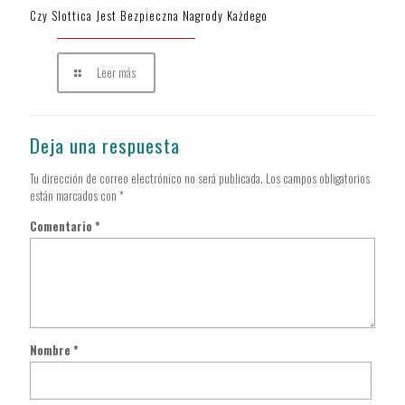
Czy Slottica Jest Bezpieczna Nagrody Każdego
Leer más
Deja una respuesta
Tu dirección de correo electrónico no será publicada.
Los campos obligatorios
están marcados con
*
Comentario
*
Nombre
*