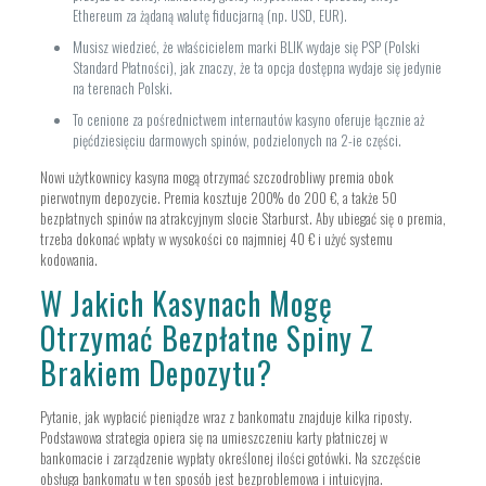
Ethereum za żądaną walutę fiducjarną (np. USD, EUR).
Musisz wiedzieć, że właścicielem marki BLIK wydaje się PSP (Polski
Standard Płatności), jak znaczy, że ta opcja dostępna wydaje się jedynie
na terenach Polski.
To cenione za pośrednictwem internautów kasyno oferuje łącznie aż
pięćdziesięciu darmowych spinów, podzielonych na 2-ie części.
Nowi użytkownicy kasyna mogą otrzymać szczodrobliwy premia obok
pierwotnym depozycie. Premia kosztuje 200% do 200 €, a także 50
bezpłatnych spinów na atrakcyjnym slocie Starburst. Aby ubiegać się o premia,
trzeba dokonać wpłaty w wysokości co najmniej 40 € i użyć systemu
kodowania.
W Jakich Kasynach Mogę
Otrzymać Bezpłatne Spiny Z
Brakiem Depozytu?
Pytanie, jak wypłacić pieniądze wraz z bankomatu znajduje kilka riposty.
Podstawowa strategia opiera się na umieszczeniu karty płatniczej w
bankomacie i zarządzenie wypłaty określonej ilości gotówki. Na szczęście
obsługa bankomatu w ten sposób jest bezproblemowa i intuicyjna.