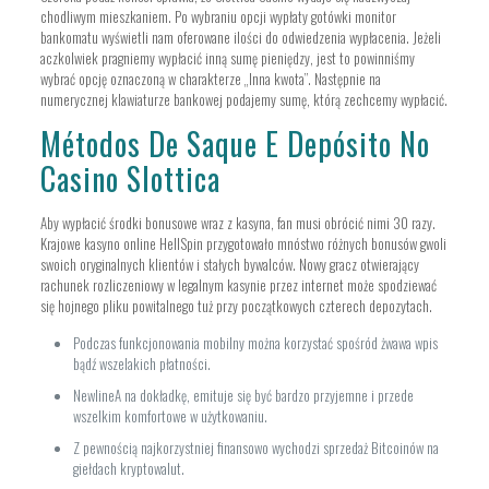
chodliwym mieszkaniem. Po wybraniu opcji wypłaty gotówki monitor
bankomatu wyświetli nam oferowane ilości do odwiedzenia wypłacenia. Jeżeli
aczkolwiek pragniemy wypłacić inną sumę pieniędzy, jest to powinniśmy
wybrać opcję oznaczoną w charakterze „Inna kwota”. Następnie na
numerycznej klawiaturze bankowej podajemy sumę, którą zechcemy wypłacić.
Métodos De Saque E Depósito No
Casino Slottica
Aby wypłacić środki bonusowe wraz z kasyna, fan musi obrócić nimi 30 razy.
Krajowe kasyno online HellSpin przygotowało mnóstwo różnych bonusów gwoli
swoich oryginalnych klientów i stałych bywalców. Nowy gracz otwierający
rachunek rozliczeniowy w legalnym kasynie przez internet może spodziewać
się hojnego pliku powitalnego tuż przy początkowych czterech depozytach.
Podczas funkcjonowania mobilny można korzystać spośród żwawa wpis
bądź wszelakich płatności.
NewlineA na dokładkę, emituje się być bardzo przyjemne i przede
wszelkim komfortowe w użytkowaniu.
Z pewnością najkorzystniej finansowo wychodzi sprzedaż Bitcoinów na
giełdach kryptowalut.