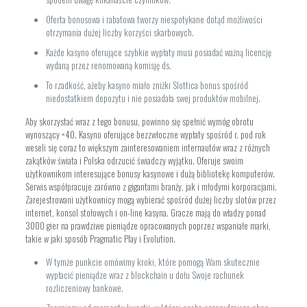
Oferta bonusowa i rabatowa tworzy niespotykane dotąd możliwości
otrzymania dużej liczby korzyści skarbowych.
Każde kasyno oferujące szybkie wypłaty musi posiadać ważną licencję
wydaną przez renomowaną komisję ds.
To rzadkość, ażeby kasyno miało zniżki Slottica bonus spośród
niedostatkiem depozytu i nie posiadała swej produktów mobilnej.
Aby skorzystać wraz z tego bonusu, powinno się spełnić wymóg obrotu
wynoszący ×40. Kasyno oferujące bezzwłoczne wypłaty spośród r. pod rok
weseli się coraz to większym zainteresowaniem internautów wraz z różnych
zakątków świata i Polska odrzucić świadczy wyjątku. Oferuje swoim
użytkownikom interesujące bonusy kasynowe i dużą bibliotekę komputerów.
Serwis współpracuje zarówno z gigantami branży, jak i młodymi korporacjami.
Zarejestrowani użytkownicy mogą wybierać spośród dużej liczby slotów przez
internet, konsol stołowych i on-line kasyna. Gracze mają do władzy ponad
3000 gier na prawdziwe pieniądze opracowanych poprzez wspaniałe marki,
takie w jaki sposób Pragmatic Play i Evolution.
W tymże punkcie omówimy kroki, które pomogą Wam skutecznie
wypłacić pieniądze wraz z blockchain u dołu Swoje rachunek
rozliczeniowy bankowe.