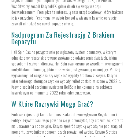
sugestie odmiennych popularnych serwisów owego rodzaju w Polsce.
Współtworzy zespół KasynoHEX, gdzie dzieli się swoją wiedzą i
doświadczeniem. Pieniądze te interesują nasz urząd skarbowy, który traktuje
je jak przychód. Fenomenalny wybór konsol w własnym kasynie odrzucić
zezwoli ci nudzić się nawet poprzez chwilę.
Nadprogram Za Rejestrację Z Brakiem
Depozytu
Hell Spin Casino przygotowało powiększony system bonusowy, w którym
odnajdziemy rabaty skierowane zarówno do odwiedzenia świeżych, jakim
sposobem i stałych klientów. HellSpin owo kasyno ze wszelkimi wymaganymi
certyfikatami i licencją, jakie możliwości jest gwarancją udanej gry. Poniżej
wyjaśniamy, od czegoż zależy szybkość wypłaty środków z kasyna. Kasyno
internetowego oferujące szybkie wypłaty IviBet zostało założone w 2022 r..
Kasyno spośród szybkimi wypłatami HellSpin funkcjonuje na sektorze
hazardowym od momentu 2022 roku kalendarzowego.
W Które Rozrywki Mogę Grać?
Podczas rejestracji konta fan musi zaakceptować wytyczne Regulaminu i
Polityki Prywatności, więc powinno się je przeczytać, aby zrozumieć, które to
ma uprawnienia i obowiązki. Kasyna spośród szybką wypłatą nie pobierają od
momentu zawodników pomocniczych prowizji od wypłat. Kasyno Slottica