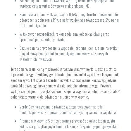
Zaczniemy od momentu kwestii, w której osoba oszczędzająca chce
wypłacić całą zawartość swojego maklerskiego IKE.
Pracodawca i pracownik wnoszą po 0,5% pensji brutto miesięcznie do
odwiedzenia obliczenia PPK, a państwo dokłada równoczesne 2% pensji
brutto miesięcznie.
W takowych przypadkach rekomendujemy odczekać chwilę oraz
spróbować po raz kolejny później.
Bazuje pan na przychodzie, a więc całej zebranej cenie, a nie na zysku,
innymi słowy tym, jak udało nam się wypracować wraz z naszych
wieloletnich inwestycji.
Teraz dzierżysz unikalną możliwość w naszym własnym portalu, gdzie slottica
logowanie przygotowaliśmy gwoli Twoich konieczności wyjątkowe kasyno pod
spodem żywo. Entuzjaści hazardu niezwykle sporadycznie korzystają jedynie
spośród poszczególnego stanowiska do uciechy internetowego. Pozwala
wydaje się być jest to zwiększyć swe okazje na wygraną, a jednocześnie znaleźć
solidniejsze warunki do odwiedzenia uciechy w kasynie.
Verde Casino dysponuje również szczegółową bazę mądrości
pochodzące wraz z odpowiedziami na najczęściej zadawane zapytania.
Promocja w kasynie Slottica powinna przypaść do odwiedzenia gustu
zwłaszcza początkującym fanom i takim, którzy nie dysponują wysokim