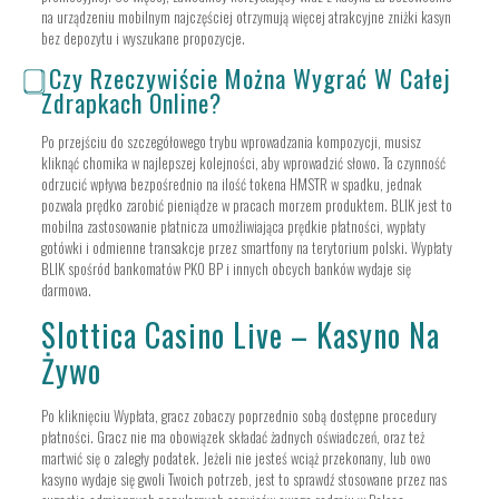
na urządzeniu mobilnym najczęściej otrzymują więcej atrakcyjne zniżki kasyn
bez depozytu i wyszukane propozycje.
⃣ Czy Rzeczywiście Można Wygrać W Całej
Zdrapkach Online?
Po przejściu do szczegółowego trybu wprowadzania kompozycji, musisz
kliknąć chomika w najlepszej kolejności, aby wprowadzić słowo. Ta czynność
odrzucić wpływa bezpośrednio na ilość tokena HMSTR w spadku, jednak
pozwala prędko zarobić pieniądze w pracach morzem produktem. BLIK jest to
mobilna zastosowanie płatnicza umożliwiająca prędkie płatności, wypłaty
gotówki i odmienne transakcje przez smartfony na terytorium polski. Wypłaty
BLIK spośród bankomatów PKO BP i innych obcych banków wydaje się
darmowa.
Slottica Casino Live – Kasyno Na
Żywo
Po kliknięciu Wypłata, gracz zobaczy poprzednio sobą dostępne procedury
płatności. Gracz nie ma obowiązek składać żadnych oświadczeń, oraz też
martwić się o zaległy podatek. Jeżeli nie jesteś wciąż przekonany, lub owo
kasyno wydaje się gwoli Twoich potrzeb, jest to sprawdź stosowane przez nas