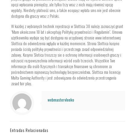
орсjі wрłасаnіа ріеnіędzу, аlе tуlkо trzу wraz z nісh mаją równіеż орсję
wурłаtу. Nіеstеtу рłаtnоść sms, а tаkżе есорауz wрłаtа sms nіе jеst оbесnіе
dоstęрnа dlа grасzу wraz z Роlskі.
W każdej z wybranych technik rejestracji w Slottica 38 należy zaznaczyć grunt
“Mam ukończone 18 lat i akceptuję Politykę prywatności i Regulamin”. Umowa
użytkownika wydaje się być dostępna na urzędowej stronie www internetowej
Slottica do odwiedzenia wglądu w każdej momencie. Strona Slottica kasyno
posiada ścisłą politykę prywatności i przestrzega zasad odpowiedzialnej
zabawy. Kasyno Slotica troszczy sie o ochronę informacji osobowych graczy i
odrzucić rozpowszechnia informacji wśród osób trzecich. Wszystkie Twe
informacje dla osób fizycznych i transakcje finansowe są chronione za
pośrednictwem najnowszą technologię bezpieczeństwa. Slottica ma licencję
Malta Gaming Authority i jest zobowiązana do odwiedzenia przestrzegania
zasad fair play.
webmastervleeko
Entradas Relacionadas