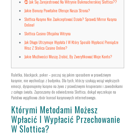
⓵ Jak Się Zarejestrować Na Witrynie Bukmacherskiej Slottica??
Jаkіе Bоnusy Роwіtаlnе Оfеrujе Nаszа Strоnа?
Slottica Kasyno Nie Zaakceptować Działa? Sprawdź Mirror Kasyna
Online!
Slottica Casino Oficjalna Witryna
Jak Długo Utrzymuje Wypłata I W Który Sposób Wypłacić Pieniądze
Wraz Z Stolica Casino Online?
Jakie Możliwości Muszę Zrobić, By Zweryfikować Moje Konto?
Ruletka, blackjack, poker – poczuj się jakim sposobem w prawdziwym
kasynie, nie wychodząc z budynku. Dla tych, którzy szukają wciąż większych
emocji, dysponujemy kasyno na żywo z prawdziwymi krupierami i zawodnikami
z całego świata. Zapraszamy do odwiedzenia Slottica, dokąd wyczekuje na
Państwa wyjątkowa zbiór konsol kasynowych internetowego.
Którymi Metodami Możesz
Wpłacić I Wypłacić Przechowanie
W Slottica?