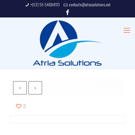
+(52) 55 54884113
contacto@atriasolutions.net
0