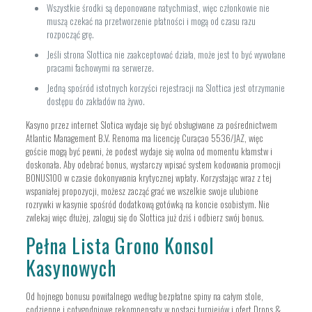
Wszystkie środki są deponowane natychmiast, więc członkowie nie
muszą czekać na przetworzenie płatności i mogą od czasu razu
rozpocząć grę.
Jeśli strona Slottica nie zaakceptować działa, może jest to być wywołane
pracami fachowymi na serwerze.
Jedną spośród istotnych korzyści rejestracji na Slottica jest otrzymanie
dostępu do zakładów na żywo.
Kasyno przez internet Slotica wydaje się być obsługiwane za pośrednictwem
Atlantic Management B.V. Renoma ma licencję Curaçao 5536/JAZ, więc
goście mogą być pewni, że podest wydaje się wolna od momentu kłamstw i
doskonała. Aby odebrać bonus, wystarczy wpisać system kodowania promocji
BONUS100 w czasie dokonywania krytycznej wpłaty. Korzystając wraz z tej
wspaniałej propozycji, możesz zacząć grać we wszelkie swoje ulubione
rozrywki w kasynie spośród dodatkową gotówką na koncie osobistym. Nie
zwlekaj więc dłużej, zaloguj się do Slottica już dziś i odbierz swój bonus.
Pełna Lista Grono Konsol
Kasynowych
Od hojnego bonusu powitalnego według bezpłatne spiny na całym stole,
codzienne i cotygodniowe rekompensaty w postaci turniejów i ofert Drops &