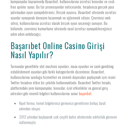
kampanyalar kapsamında Basaribet, kullanıcılarına ücretsiz bonuslar ve cost-
free spinler sunar. Bu tür promosyonlar neticesinde, hesabınıza gerçek para
yatırmadan oyun oynayabilirsiniz. Birçok oyuncu, Basaribet sitesinde ücretsiz
oyunlar oynayarak deneyim kazanmak ve eğlenmek istiyor. Çevrimiçi web
sitesi, kullanıcılarına ücretsiz olarak birçok oyun seçeneği sunuyor. Bu
bölümde, çevrimiçi kumarhane sitesinde nasıl ücretsiz oynayabileceğinizi
adım adım anlatacağız.
Başarıbet Online Casino Girişi
Nasıl Yapılır?
Turnuvalar genellikle slot machine oyunları, masa oyunları ve canlı gambling
establishment oyunları gibi farklı kategorilerde düzenlenir. Basaribet,
kullanıcılarına sunduğu hizmetleri ve önemli duyuruları paylaşmak için resmi
Twitter hesabını etkin bir şekilde kullanmaktadır. Basaribet Twitter hesabı,
platformdaki yeni kampanyalar, bonuslar, özel etkinlikler ve güncel giriş
adresleri gibi önemli bilgileri kullanıcılarına sunar
başarıbet
.
Kayıt formu, temel bilgilerinizi girmenizi gerektiren birkaç basit
adımdan oluşur.
2012 yılından başlayarak çok çeşitli bahis sitelerinde editörlük görevini
üstlenmiştir.