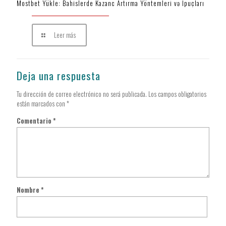
Mostbet Yükle: Bahislerde Kazanc Artırma Yöntemleri və İpuçları
Leer más
Deja una respuesta
Tu dirección de correo electrónico no será publicada.
Los campos obligatorios
están marcados con
*
Comentario
*
Nombre
*