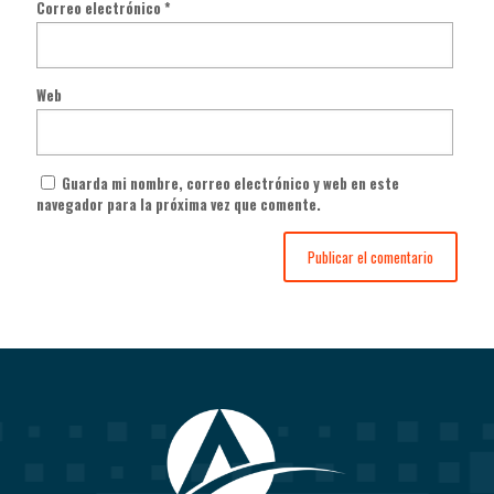
Correo electrónico
*
Web
Guarda mi nombre, correo electrónico y web en este
navegador para la próxima vez que comente.