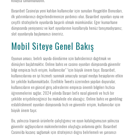
kolayca tamamlanabilir.
Basaribet Casino’ya yeni katılan kullanıcılar için sunulan Hoşgeldin Bonusları,
ilk yatırımlarınızı değerlendirmenize yardımcı olur. Basaribet oyunları oyna ve
çeşitli stratejilerle oyunlarda başarılı olmak mümkündür. Eğer kumarhane
dünyasında yeniyseniz ve kart oyunlarının kurallarıyla henüz tanışmadıysanız,
slot oyunlarıyla başlamanızı öneririz.
Mobil Siteye Genel Bakış
Oyunun amacı, belirli sayıda döndürme için bahislerinizi dağıtmak ve
dönüşleri başlatmaktır. Online bahis ve casino oyunları dünyasında güvenilir
bilgi empieza hızlı erişim, kullanıcılar” “için büyük önem taşır. Basaribet,
kullanıcılarına en iyi hizmeti sunmak amacıyla sosyal medya hesaplarını etkin
bir şekilde kullanmaktadır. Özellikle Tweets üzerinden yapılan duyurular,
kullanıcıların en güncel giriş adreslerini empieza önemli bilgileri hızlıca
öğrenmelerini sağlar. 2024 yılında Basari bet’e nasıl güvenli ve hızlı bir
şekilde erişebileceğinizi bu makalede ele alacağız. Online bahis ve gambling
establishment oyunları dünyasında hızlı ve güvenilir erişim, kullanıcılar için
büyük önem taşır.
Bu, yalnızca lisanslı ürünlerle çalıştığımız ve oyun kataloğumuzun yalnızca
güvenilir sağlayıcıların makinelerinden oluştuğu anlamına gelir. Basaribet
Casino’da kazanç sağlamak için stratejinizi doğru belirlemeli ve şansınızı