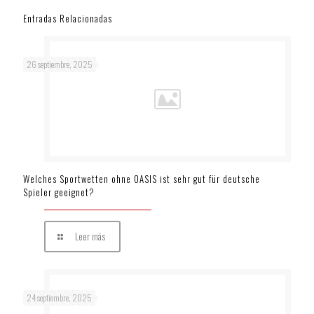
Entradas Relacionadas
26 septiembre, 2025
Welches Sportwetten ohne OASIS ist sehr gut für deutsche
Spieler geeignet?
Leer más
24 septiembre, 2025