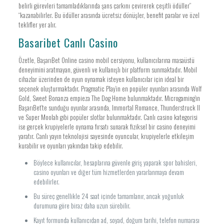
belirli görevleri tamamladıklarında şans çarkını çevirerek çeşitli ödüller”
“kazanabilirler. Bu ödüller arasında ücretsiz dönüşler, benefit paralar ve özel
teklifler yer alır.
Basaribet Canlı Casino
Özetle, BaşarıBet Online casino mobil cersiyonu, kullanıcılarına masaüstü
deneyimini aratmayan, güvenli ve kullanışlı bir platform sunmaktadır. Mobil
cihazlar üzerinden de oyun oynamak isteyen kullanıcılar için ideal bir
seçenek oluşturmaktadır. Pragmatic Play’in en popüler oyunları arasında Wolf
Gold, Sweet Bonanza empieza The Dog Home bulunmaktadır. Microgaming’in
BaşarıBet’te sunduğu oyunlar arasında, Immortal Romance, Thunderstruck II
ve Super Moolah gibi popüler slotlar bulunmaktadır. Canlı casino kategorisi
ise gerçek krupiyelerle oynama fırsatı sunarak fiziksel bir casino deneyimi
yaratır. Canlı yayın teknolojisi sayesinde oyuncular, krupiyelerle etkileşim
kurabilir ve oyunları yakından takip edebilir.
Böylece kullanıcılar, hesaplarına güvenle giriş yaparak spor bahisleri,
casino oyunları ve diğer tüm hizmetlerden yararlanmaya devam
edebilirler.
Bu süreç genellikle 24 saat içinde tamamlanır, ancak yoğunluk
durumuna göre biraz daha uzun sürebilir.
Kayıt formunda kullanıcıdan ad, soyad, doğum tarihi, telefon numarası