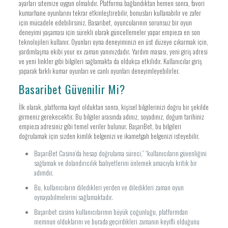
ayarları sitemize uygun olmalıdır. Platforma bağlandıktan hemen sonra, favori
kumarhane oyunlarını tekrar etkinleştirebilir, bonusları kullanabilir ve zafer
için mücadele edebilirsiniz. Basaribet, oyuncularının sorunsuz bir oyun
deneyimi yaşaması için sürekli olarak güncellemeler yapar empieza en son
teknolojileri kullanır. Oyunları oyna deneyiminizi en üst düzeye çıkarmak için,
yardımlaşma ekibi your ex zaman yanınızdadır. Yardım masası, yeni giriş adresi
ve yeni linkler gibi bilgileri sağlamakta da oldukça etkilidir. Kullanıcılar giriş
yaparak farklı kumar oyunları ve canlı oyunları deneyimleyebilirler.
Basaribet Güvenilir Mi?
İlk olarak, platforma kayıt olduktan sonra, kişisel bilgilerinizi doğru bir şekilde
girmeniz gerekecektir. Bu bilgiler arasında adınız, soyadınız, doğum tarihiniz
empieza adresiniz gibi temel veriler bulunur. BaşarıBet, bu bilgileri
doğrulamak için sizden kimlik belgenizi ve ikametgah belgenizi isteyebilir.
BaşarıBet Casino’da hesap doğrulama süreci,” “kullanıcıların güvenliğini
sağlamak ve dolandırıcılık faaliyetlerini önlemek amacıyla kritik bir
adımdır.
Bu, kullanıcıların diledikleri yerden ve diledikleri zaman oyun
oynayabilmelerini sağlamaktadır.
Başarıbet casino kullanıcılarının büyük çoğunluğu, platformdan
memnun olduklarını ve burada geçirdikleri zamanın keyifli olduğunu