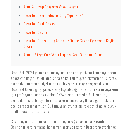
Adım 4: Hesap Onaylama Ve Aktivasyon
Başarıbet Resmi Sitesine Giriş Yapın 2024
Basaribet Canlı Destek
Basaribet Casino
Başarıbet Güncel Giriş Adresi Ile Online Casino Oynamanın Keyfini
Çıkarın!
Adım 1: Siteye Giriş Yapın Empieza Kayıt Butonunu Bulun
BaşarıBet, 2024 yılında de uma oyuncularına en iyi hizmeti sunmaya devam
edecektir. BaşarıBet kullanıcılarına en kaliteli müşteri hizmetlerini sunarak,
oyuncularının memnuniyetini en üst düzeyde tutmayı amaçlamaktadır.
BaşarıBet Casino girişi yaparak karşılaşabileceğiniz her türlü sorun veya soru
için profesyonel bir destek ekibi 7/24 hizmetinizdedir. Bu hizmetler,
oyuncuların site deneyimlerini daha sorunsuz ve keyifli hale getirmek için
özel olarak tasarlanmıştır. Bu turnuvalar, oyunculara rekabet etme ve büyük
ödüller kazanma fırsatı sunar.
Casino oyuncuları için kaliteli bir deneyim sağlamak adına, Basaribet
Casino’nun yardım masası her zaman hazır ve nazırdır. Bazı promosyonlar ve