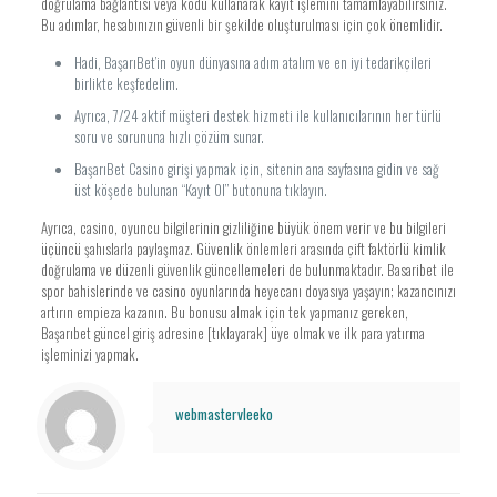
doğrulama bağlantısı veya kodu kullanarak kayıt işlemini tamamlayabilirsiniz.
Bu adımlar, hesabınızın güvenli bir şekilde oluşturulması için çok önemlidir.
Hadi, BaşarıBet’in oyun dünyasına adım atalım ve en iyi tedarikçileri
birlikte keşfedelim.
Ayrıca, 7/24 aktif müşteri destek hizmeti ile kullanıcılarının her türlü
soru ve sorununa hızlı çözüm sunar.
BaşarıBet Casino girişi yapmak için, sitenin ana sayfasına gidin ve sağ
üst köşede bulunan “Kayıt Ol” butonuna tıklayın.
Ayrıca, casino, oyuncu bilgilerinin gizliliğine büyük önem verir ve bu bilgileri
üçüncü şahıslarla paylaşmaz. Güvenlik önlemleri arasında çift faktörlü kimlik
doğrulama ve düzenli güvenlik güncellemeleri de bulunmaktadır. Basaribet ile
spor bahislerinde ve casino oyunlarında heyecanı doyasıya yaşayın; kazancınızı
artırın empieza kazanın. Bu bonusu almak için tek yapmanız gereken,
Başarıbet güncel giriş adresine [tıklayarak] üye olmak ve ilk para yatırma
işleminizi yapmak.
webmastervleeko