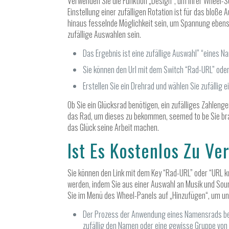
Verwenden Sie die Funktion „Design“, um Ihrer Wheel-Se
Einstellung einer zufälligen Rotation ist für das bloß
hinaus fesselnde Möglichkeit sein, um Spannung ebens
zufällige Auswahlen sein.
Das Ergebnis ist eine zufällige Auswahl” “eines 
Sie können den Url mit dem Switch “Rad-URL” oder
Erstellen Sie ein Drehrad und wählen Sie zufällig e
Ob Sie ein Glücksrad benötigen, ein zufälliges Zahlenge
das Rad, um dieses zu bekommen, seemed to be Sie bra
das Glück seine Arbeit machen.
Ist Es Kostenlos Zu V
Sie können den Link mit dem Key “Rad-URL” oder “URL ko
werden, indem Sie aus einer Auswahl an Musik und Sound
Sie im Menü des Wheel-Panels auf „Hinzufügen“, um unt
Der Prozess der Anwendung eines Namensrads bein
zufällig den Namen oder eine gewisse Gruppe von