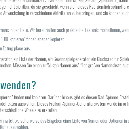
ite” “etwas Persönlichkeit zu verleihen, und klicken Sie auf „Speichern“, dami
e Auge nicht sichtbar, da sie geschieht, wenn sich dieses Rad ziemlich schnell
o Abwechslung in verschiedene Aktivitäten zu herbringen, und sie können au
Namens in der Liste. Wir bereithalten auch praktische Tastenkombinationen, we
 “URL kopieren” finden ebenso kopieren.
in Eating place aus.
nerator, ein Lista der Namen, ein Gewinnspielgenerator, ein Glücksrad für Spiel
uchen. Müssen Sie einen zufälligen Namen aus” “1er großen Namensliste ausw
erwenden?
pieren” finden und kopieren. Darüber hinaus gibt es diesen Rad-Spinner-Erste
effekten auswählen. Dieses Freilauf-Spinner-Generatorsystem wurde im or her H
erschiedliche Wheels zu erstellen.
haltet typischerweise das Eingeben einer Liste von Namen oder Optionen in 
 Ruf auszuwählen.