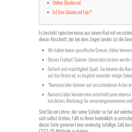
Online Glücksrad
Ist Das Glücksrad Fair?
Es besteht typischerweise aus einem Rad mit verschiede
dieser Abschnitt, der bei dem Zeiger landet, ist die Ge
Wir haben keine spezifische Grenze, daher können 
Dieses Freilauf-Spinner-Generatorsystem wurde i a
Einfach und mächtigkeit Spaß. Sie können die Nam
auf das Kreisrad, es beginnt einander einige Seku
“Namensräder können auf verschiedenen Arten ers
Namensräder können eine unterhaltsame ebenso fe
nützliches Werkzeug für unvoreingenommene und 
Sind Sie ein Lehrer, der seine Schüler so fair auf wel
sich selbst drehen. Fällt es Ihnen bedenklich zu entsc
dieser Seite generiert eine eindeutig zufällige Zahl d
CSS3-2D-Methode zu drehen.