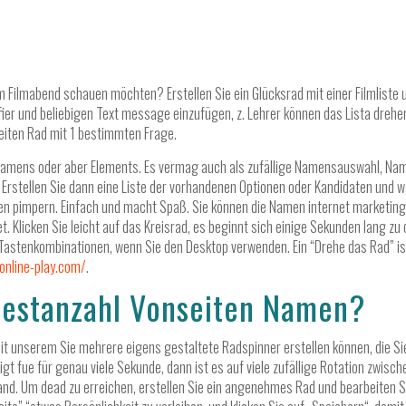
 Filmabend schauen möchten? Erstellen Sie ein Glücksrad mit einer Filmliste u
ier und beliebigen Text message einzufügen, z. Lehrer können das Lista drehe
eiten Rad mit 1 bestimmten Frage.
s Namens oder aber Elements. Es vermag auch als zufällige Namensauswahl, Na
Erstellen Sie dann eine Liste der vorhandenen Optionen oder Kandidaten und wä
en pimpern. Einfach und macht Spaß. Sie können die Namen internet marketing
 Klicken Sie leicht auf das Kreisrad, es beginnt sich einige Sekunden lang zu d
Tastenkombinationen, wenn Sie den Desktop verwenden. Ein “Drehe das Rad” ist e
online-play.com/
.
destanzahl Vonseiten Namen?
, mit unserem Sie mehrere eigens gestaltete Radspinner erstellen können, die 
t fue für genau viele Sekunde, dann ist es auf viele zufällige Rotation zwisch
tand. Um dead zu erreichen, erstellen Sie ein angenehmes Rad und bearbeiten Si