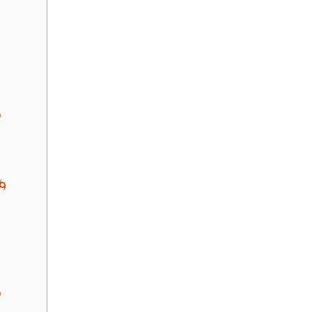
?
🌀
?