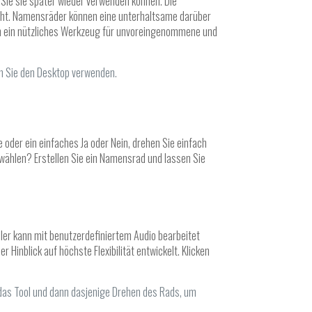
t Sie sie später wieder verwenden können. Die
 dreht. Namensräder können eine unterhaltsame darüber
ch ein nützliches Werkzeug für unvoreingenommene und
nn Sie den Desktop verwenden.
e oder ein einfaches Ja oder Nein, drehen Sie einfach
ählen? Erstellen Sie ein Namensrad und lassen Sie
ller kann mit benutzerdefiniertem Audio bearbeitet
inblick auf höchste Flexibilität entwickelt. Klicken
das Tool und dann dasjenige Drehen des Rads, um