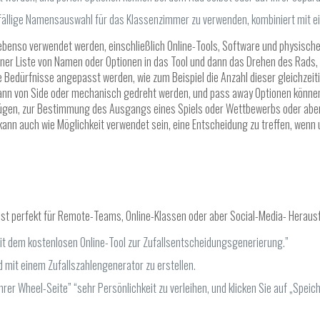
zufällige Namensauswahl für das Klassenzimmer zu verwenden, kombiniert mit 
ebenso verwendet werden, einschließlich Online-Tools, Software und physisch
ner Liste von Namen oder Optionen in das Tool und dann das Drehen des Rads,
 Bedürfnisse angepasst werden, wie zum Beispiel die Anzahl dieser gleichzei
nn von Side oder mechanisch gedreht werden, und pass away Optionen können
ügen, zur Bestimmung des Ausgangs eines Spiels oder Wettbewerbs oder aber 
kann auch wie Möglichkeit verwendet sein, eine Entscheidung zu treffen, wenn
r ist perfekt für Remote-Teams, Online-Klassen oder aber Social-Media- Herau
 mit dem kostenlosen Online-Tool zur Zufallsentscheidungsgenerierung.”
ad mit einem Zufallszahlengenerator zu erstellen.
er Wheel-Seite” “sehr Persönlichkeit zu verleihen, und klicken Sie auf „Speic