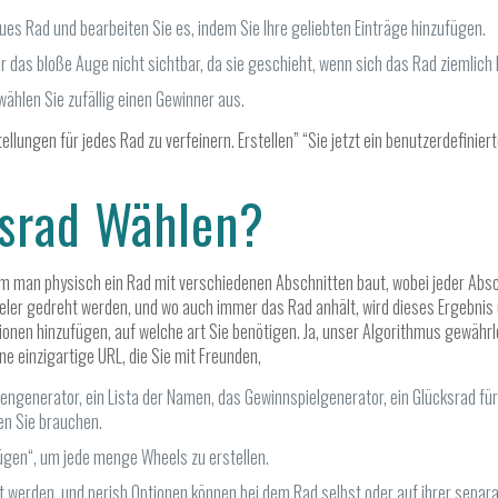
ues Rad und bearbeiten Sie es, indem Sie Ihre geliebten Einträge hinzufügen.
für das bloße Auge nicht sichtbar, da sie geschieht, wenn sich das Rad ziemlich 
 wählen Sie zufällig einen Gewinner aus.
llungen für jedes Rad zu verfeinern. Erstellen” “Sie jetzt ein benutzerdefinie
srad Wählen?
dem man physisch ein Rad mit verschiedenen Abschnitten baut, wobei jeder Abs
ieler gedreht werden, und wo auch immer das Rad anhält, wird dieses Ergebnis 
ionen hinzufügen, auf welche art Sie benötigen. Ja, unser Algorithmus gewährle
ne einzigartige URL, die Sie mit Freunden,
lengenerator, ein Lista der Namen, das Gewinnspielgenerator, ein Glücksrad für
en Sie brauchen.
ügen“, um jede menge Wheels zu erstellen.
werden, und perish Optionen können bei dem Rad selbst oder auf ihrer separa