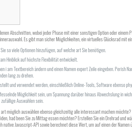
nen Abschnitten, wobei jeder Phase mit einer sonstigen Option oder einem Pre
winnerauswahl. Es gibt man sicher Möglichkeiten, ein virtuelles Glücksrad mit e
Sie so viele Optionen hinzufügen, auf welche art Sie benötigen.
m Hinblick auf höchste Flexibilität entwickelt.
en i am Textbereich ändern und einen Namen expert Zeile eingeben. Perish Nam
nden lang zu drehen.
tellt und verwendet werden, einschließlich Online-Tools, Software ebenso phy
sselnde Möglichkeit sein, um Spannung darüber hinaus Abwechslung in wichtig
zufällige Auswahlen sein.
che art möglich auswählen ebenso gleichzeitig alle interessant machen möchte?
heiden, had been Sie zu Mittag essen möchten? Erstellen Sie ein Drehrad und wä
urch native Javascript-API sowie berechnet diese Wert, um auf einen der Namen 