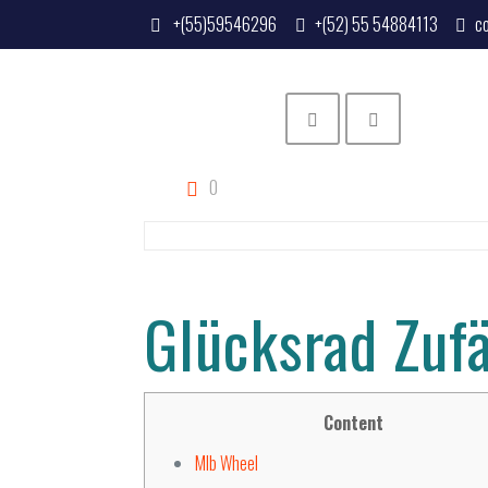
+(55)59546296
+(52) 55 54884113
c
0
Glücksrad Zuf
Content
Mlb Wheel