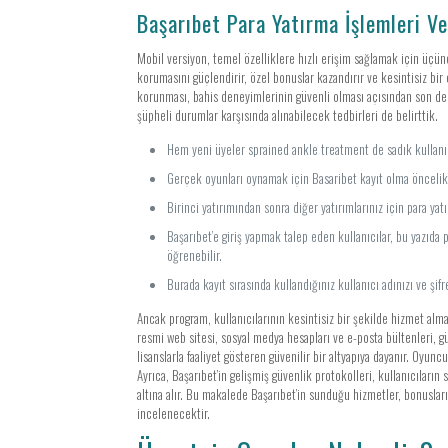
Başarıbet Para Yatırma İşlemleri V
Mobil versiyon, temel özelliklere hızlı erişim sağlamak için üçü
korumasını güçlendirir, özel bonuslar kazandırır ve kesintisiz bir 
korunması, bahis deneyimlerinin güvenli olması açısından son der
şüpheli durumlar karşısında alınabilecek tedbirleri de belirttik.
Hem yeni üyeler sprained ankle treatment de sadık kullanıcı
Gerçek oyunları oynamak için Basaribet kayıt olma öncelik
Birinci yatırımından sonra diğer yatırımlarınız için para yat
Başarıbet’e giriş yapmak talep eden kullanıcılar, bu yazıda p
öğrenebilir.
Burada kayıt sırasında kullandığınız kullanıcı adınızı ve şifr
Ancak program, kullanıcılarının kesintisiz bir şekilde hizmet alması
resmi web sitesi, sosyal medya hesapları ve e-posta bültenleri, gü
lisanslarla faaliyet gösteren güvenilir bir altyapıya dayanır. Oyunc
Ayrıca, Başarıbet’in gelişmiş güvenlik protokolleri, kullanıcıların
altına alır. Bu makalede Başarıbet’in sunduğu hizmetler, bonuslar
incelenecektir.