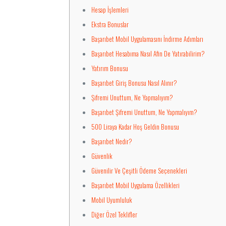
Hesap İşlemleri
Ekstra Bonuslar
Başarıbet Mobil Uygulamasını İndirme Adımları
Başarıbet Hesabıma Nasıl Afin De Yatırabilirim?
Yatırım Bonusu
Başarıbet Giriş Bonusu Nasıl Alınır?
Şifremi Unuttum, Ne Yapmalıyım?
Başarıbet Şifremi Unuttum, Ne Yapmalıyım?
500 Liraya Kadar Hoş Geldin Bonusu
Başarıbet Nedir?
Güvenlik
Güvenilir Ve Çeşitli Ödeme Seçenekleri
Başarıbet Mobil Uygulama Özellikleri
Mobil Uyumluluk
Diğer Özel Teklifler