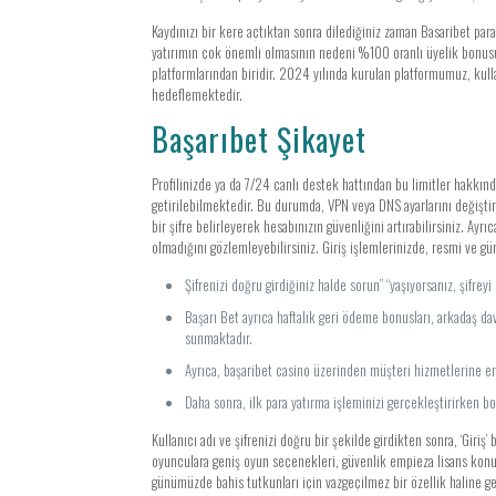
Kaydınızı bir kere açtıktan sonra dilediğiniz zaman Basaribet para 
yatırımın çok önemli olmasının nedeni %100 oranlı üyelik bonusun
platformlarından biridir. 2024 yılında kurulan platformumuz, kull
hedeflemektedir.
Başarıbet Şikayet
Profilinizde ya da 7/24 canlı destek hattından bu limitler hakkınd
getirilebilmektedir. Bu durumda, VPN veya DNS ayarlarını değiştire
bir şifre belirleyerek hesabınızın güvenliğini artırabilirsiniz. Ayr
olmadığını gözlemleyebilirsiniz. Giriş işlemlerinizde, resmi ve gü
Şifrenizi doğru girdiğiniz halde sorun” “yaşıyorsanız, şifreyi 
Başarı Bet ayrıca haftalık geri ödeme bonusları, arkadaş da
sunmaktadır.
Ayrıca, başaribet casino üzerinden müşteri hizmetlerine eriş
Daha sonra, ilk para yatırma işleminizi gerçekleştirirken bo
Kullanıcı adı ve şifrenizi doğru bir şekilde girdikten sonra, ‘Giriş
oyunculara geniş oyun seçenekleri, güvenlik empieza lisans kon
günümüzde bahis tutkunları için vazgeçilmez bir özellik haline ge