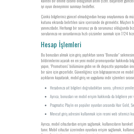
kaliteli bir online casino olduğunun altını çizer. BaşarıBet güncel 
iyi oyun deneyimini sunmayı hedefler.
Çünkü bilgileriniz güncel olmadığından hesap onaylanması da m
kutunu ekranda belirtilen süre içerisinde de girmektir. Müşteri
yanınızdadır. Herhangi bir sorunuz ya da sorununuz olduğunda b
sorularınıza ve sorunlarınıza hızlı çözümler sunmak için 7/24 hiz
Hesap İşlemleri
Bu bonusları almak için giriş yaptıktan sonra “Bonuslar” sekmesin
bildirimlerini açarak en en yeni mobil promosyonlar hakkında bilgi
yapın, “Promotions” bölümüne gidin ve ilk depozito yapmadan önce 
bir süre için geçerlidir. Güvenliğiniz için bilgisayarınızın ve mob
açıklarını kapatarak, mobil giriş ve uygulama indir işlemleri sırasın
Hesabınıza ait bilgileri doğruladıktan sonra, şifrenizi yenile
Ayrıca, bonusları ve mobil erişim hakkında da bilgilere yer 
Pragmatic Play’in en popüler oyunları arasında Hair Gold,
Mevcut giriş adresini kullanmak için resmi web sitemizi kul
Ayrıca, mobil cihazlardan erişim sağlamak, kullanıcıların hareket
tanır. Mobil cihazlar üzerinden oyunlara erişim sağlamak, kullan