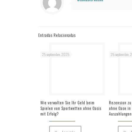
Entradas Relacionadas
25 septiembre, 2025
25 septiembre,
Wie verwalten Sie Ihr Geld beim
Rezension zu
Spielen von Sportwetten ohne Oasis
ohne Oase in
mit Erfolg?
Auszahlungen