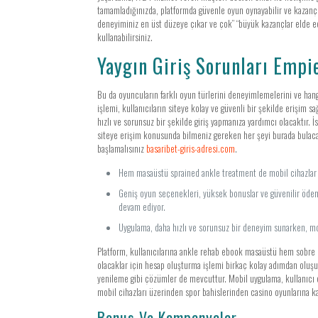
tamamladığınızda, platformda güvenle oyun oynayabilir ve kazanç
deneyiminiz en üst düzeye çıkar ve çok” “büyük kazançlar elde ede
kullanabilirsiniz.
Yaygın Giriş Sorunları Empi
Bu da oyuncuların farklı oyun türlerini deneyimlemelerini ve hangi
işlemi, kullanıcıların siteye kolay ve güvenli bir şekilde erişim s
hızlı ve sorunsuz bir şekilde giriş yapmanıza yardımcı olacaktır. 
siteye erişim konusunda bilmeniz gereken her şeyi burada bulacaks
başlamalısınız
basaribet-giris-adresi.com
.
Hem masaüstü sprained ankle treatment de mobil cihazlar 
Geniş oyun seçenekleri, yüksek bonuslar ve güvenilir ödeme
devam ediyor.
Uygulama, daha hızlı ve sorunsuz bir deneyim sunarken, mob
Platform, kullanıcılarına ankle rehab ebook masaüstü hem sobre mo
olacaklar için hesap oluşturma işlemi birkaç kolay adımdan oluşur.
yenileme gibi çözümler de mevcuttur. Mobil uygulama, kullanıcı d
mobil cihazları üzerinden spor bahislerinden casino oyunlarına ka
Bonus Ve Kampanyalar