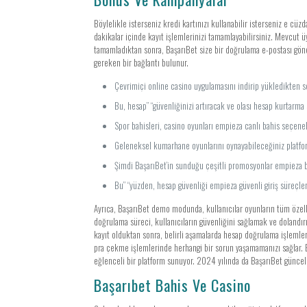
Böylelikle isterseniz kredi kartınızı kullanabilir isterseniz e c
dakikalar içinde kayıt işlemlerinizi tamamlayabilirsiniz. Mevcut ü
tamamladıktan sonra, BaşarıBet size bir doğrulama e-postası gönd
gereken bir bağlantı bulunur.
Çevrimiçi online casino uygulamasını indirip yükledikten so
Bu, hesap” “güvenliğinizi artıracak ve olası hesap kurtarma s
Spor bahisleri, casino oyunları empieza canlı bahis seçenekl
Geleneksel kumarhane oyunlarını oynayabileceğiniz platfo
Şimdi BaşarıBet’in sunduğu çeşitli promosyonlar empieza bo
Bu” “yüzden, hesap güvenliği empieza güvenli giriş süreçlerin
Ayrıca, BaşarıBet demo modunda, kullanıcılar oyunların tüm özelli
doğrulama süreci, kullanıcıların güvenliğini sağlamak ve dolandırı
kayıt olduktan sonra, belirli aşamalarda hesap doğrulama işlemler
pra çekme işlemlerinde herhangi bir sorun yaşamamanızı sağlar. B
eğlenceli bir platform sunuyor. 2024 yılında da BaşarıBet güncel 
Başarıbet Bahis Ve Casino