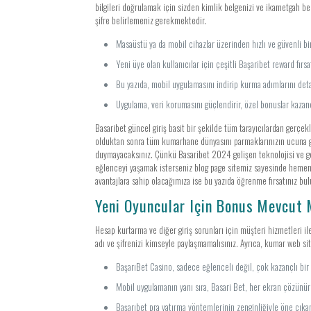
bilgileri doğrulamak için sizden kimlik belgenizi ve ikametgah bel
şifre belirlemeniz gerekmektedir.
Masaüstü ya da mobil cihazlar üzerinden hızlı ve güvenli bir
Yeni üye olan kullanıcılar için çeşitli Başaribet reward fırs
Bu yazıda, mobil uygulamasını indirip kurma adımlarını detay
Uygulama, veri korumasını güçlendirir, özel bonuslar kazand
Basaribet güncel giriş basit bir şekilde tüm tarayıcılardan gerçe
olduktan sonra tüm kumarhane dünyasını parmaklarınızın ucuna get
duymayacaksınız. Çünkü Basaribet 2024 gelişen teknolojisi ve 
eğlenceyi yaşamak isterseniz blog page sitemiz sayesinde hemen g
avantajlara sahip olacağımıza ise bu yazıda öğrenme fırsatınız bu
Yeni Oyuncular Için Bonus Mevcut
Hesap kurtarma ve diğer giriş sorunları için müşteri hizmetleri ile 
adı ve şifrenizi kimseyle paylaşmamalısınız. Ayrıca, kumar web s
BaşarıBet Casino, sadece eğlenceli değil, çok kazançlı bir
Mobil uygulamanın yanı sıra, Basari Bet, her ekran çözünü
Başarıbet pra yatırma yöntemlerinin zenginliğiyle öne çıkan