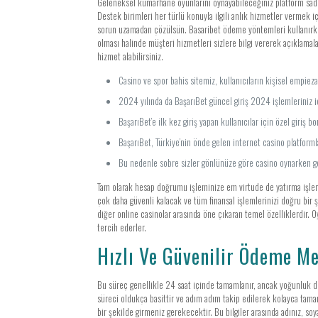
Geleneksel kumarhane oyunlarını oynayabileceğiniz platform sade
Destek birimleri her türlü konuyla ilgili anlık hizmetler vermek 
sorun uzamadan çözülsün. Basaribet ödeme yöntemleri kullanırken 
olması halinde müşteri hizmetleri sizlere bilgi vererek açıklamal
hizmet alabilirsiniz.
Casino ve spor bahis sitemiz, kullanıcıların kişisel empieza 
2024 yılında da BaşarıBet güncel giriş 2024 işlemleriniz i
BaşarıBet’e ilk kez giriş yapan kullanıcılar için özel giriş b
BaşarıBet, Türkiye’nin önde gelen internet casino platformla
Bu nedenle sobre sizler gönlünüze göre casino oynarken ge
Tam olarak hesap doğrumu işleminize em virtude de yatırma işlem
çok daha güvenli kalacak ve tüm finansal işlemlerinizi doğru bir ş
diğer online casinolar arasında öne çıkaran temel özelliklerdir. O
tercih ederler.
Hızlı Ve Güvenilir Ödeme Me
Bu süreç genellikle 24 saat içinde tamamlanır, ancak yoğunluk d
süreci oldukça basittir ve adım adım takip edilerek kolayca tamamla
bir şekilde girmeniz gerekecektir. Bu bilgiler arasında adınız, soy