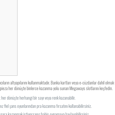
ların altyapılarını kullanmaktadır. Banka kartları veya e-cüzdanlar dahil olmak ü
mpieza her dönüşte binlerce kazanma yolu sunan Megaways slotlarını keşfedin.
her dönüşte herhangi bir sayı veya renk kazanabilir.
 fiel şans oyunlarından pra kazanma fırsatını kullanabilirsiniz.
n para kazanmak istiyorsanız bahis oynamaya başlayabilirsiniz.