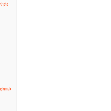
Kripto
Başlamak