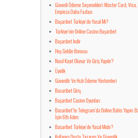
Güvenli Ödeme Seçenekleri: Master Card, Visa, 
Empieza Daha Fazlası
Başarıbet Türkiye’de Yasal Mı?
Türkiye’nin Online Casino Başarıbet
Başarıbet Indir
Hoş Geldin Bonusu
Nasıl Kayıt Olunur Ve Giriş Yapılır?
Üyelik
Güvenilir Ve Hızlı Ödeme Yöntemleri
Basaribet Giriş
Başarıbet Casino Oyunları
Basaribet’te Telegram’da Online Bahis Yapın: 
İçin 6th Adım
Basaribet Türkiye’de Yasal Mıdır?
Kullanıcı Dostu Tasarım Ve Güvenlik