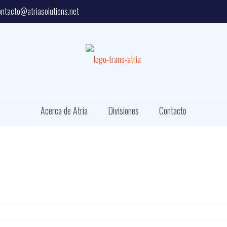
ontacto@atriasolutions.net
Acerca de Atria
Divisiones
Contacto