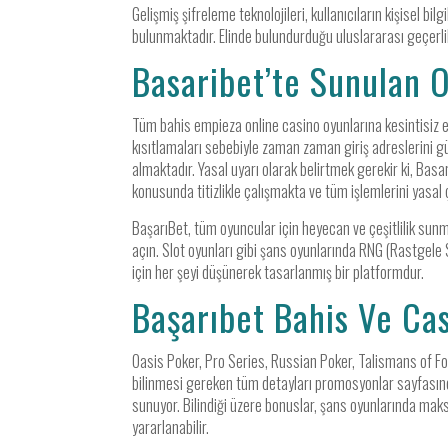
Gelişmiş şifreleme teknolojileri, kullanıcıların kişisel bi
bulunmaktadır. Elinde bulundurduğu uluslararası geçerlil
Basaribet’te Sunulan O
Tüm bahis empieza online casino oyunlarına kesintisiz er
kısıtlamaları sebebiyle zaman zaman giriş adreslerini gün
almaktadır. Yasal uyarı olarak belirtmek gerekir ki, Basar
konusunda titizlikle çalışmakta ve tüm işlemlerini yasal 
BaşarıBet, tüm oyuncular için heyecan ve çeşitlilik sunm
açın. Slot oyunları gibi şans oyunlarında RNG (Rastgele Sa
için her şeyi düşünerek tasarlanmış bir platformdur.
Başarıbet Bahis Ve Ca
Oasis Poker, Pro Series, Russian Poker, Talismans of For
bilinmesi gereken tüm detayları promosyonlar sayfasınd
sunuyor. Bilindiği üzere bonuslar, şans oyunlarında ma
yararlanabilir.