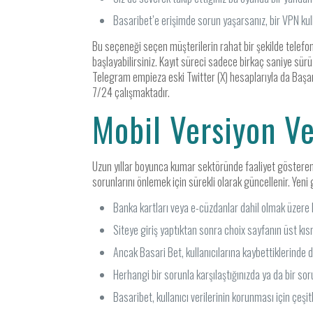
Basaribet’e erişimde sorun yaşarsanız, bir VPN kul
Bu seçeneği seçen müşterilerin rahat bir şekilde telef
başlayabilirsiniz. Kayıt süreci sadece birkaç saniye sür
Telegram empieza eski Twitter (X) hesaplarıyla da Başar
7/24 çalışmaktadır.
Mobil Versiyon V
Uzun yıllar boyunca kumar sektöründe faaliyet gösteren s
sorunlarını önlemek için sürekli olarak güncellenir. Yeni
Banka kartları veya e-cüzdanlar dahil olmak üzere bi
Siteye giriş yaptıktan sonra choix sayfanın üst kısm
Ancak Basari Bet, kullanıcılarına kaybettiklerinde d
Herhangi bir sorunla karşılaştığınızda ya da bir so
Basaribet, kullanıcı verilerinin korunması için çeşitl