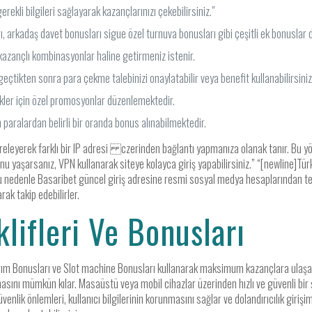
kli bilgileri sağlayarak kazançlarınızı çekebilirsiniz.”
, arkadaş davet bonusları sigue özel turnuva bonusları gibi çeşitli ek bonuslar
azançlı kombinasyonlar haline getirmeniz istenir.
geçtikten sonra para çekme talebinizi onaylatabilir veya benefit kullanabilirsiniz
likler için özel promosyonlar düzenlemektedir.
n paralardan belirli bir oranda bonus alınabilmektedir.
ifreleyerek farklı bir IP adresi czerinden bağlantı yapmanıza olanak tanır. Bu 
unu yaşarsanız, VPN kullanarak siteye kolayca giriş yapabilirsiniz.” “[newline]Tü
u nedenle Basaribet güncel giriş adresine resmi sosyal medya hesaplarından tek 
ak takip edebilirler.
klifleri Ve Bonusları
ım Bonusları ve Slot machine Bonusları kullanarak maksimum kazançlara ulaşabi
sını mümkün kılar. Masaüstü veya mobil cihazlar üzerinden hızlı ve güvenli bir ş
üvenlik önlemleri, kullanıcı bilgilerinin korunmasını sağlar ve dolandırıcılık giriş