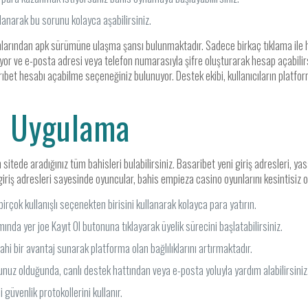
lanarak bu sorunu kolayca aşabilirsiniz.
onlarından apk sürümüne ulaşma şansı bulunmaktadır. Sadece birkaç tıklama ile 
üyor ve e-posta adresi veya telefon numarasıyla şifre oluşturarak hesap açabili
ıbet hesabı açabilme seçeneğiniz bulunuyor. Destek ekibi, kullanıcıların platfo
e Uygulama
itede aradığınız tüm bahisleri bulabilirsiniz. Basaribet yeni giriş adresleri, y
 giriş adresleri sayesinde oyuncular, bahis empieza casino oyunlarını kesintisiz o
rçok kullanışlı seçenekten birisini kullanarak kolayca para yatırın.
ında yer joe Kayıt Ol butonuna tıklayarak üyelik sürecini başlatabilirsiniz.
ahi bir avantaj sunarak platforma olan bağlılıklarını artırmaktadır.
runuz olduğunda, canlı destek hattından veya e-posta yoluyla yardım alabilirsiniz
i güvenlik protokollerini kullanır.