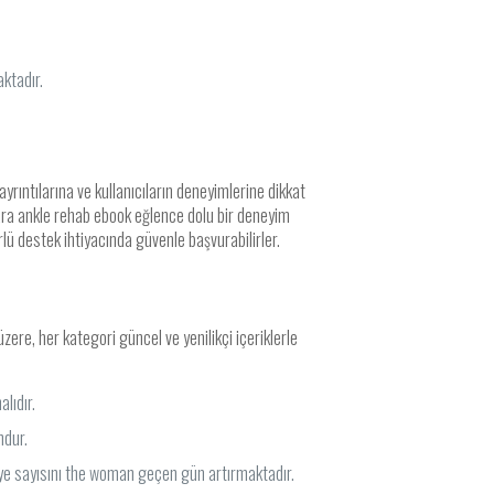
ktadır.
ayrıntılarına ve kullanıcıların deneyimlerine dikkat
lara ankle rehab ebook eğlence dolu bir deneyim
lü destek ihtiyacında güvenle başvurabilirler.
ere, her kategori güncel ve yenilikçi içeriklerle
lıdır.
mdur.
e sayısını the woman geçen gün artırmaktadır.