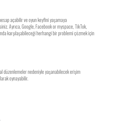
hesap açabilir ve oyun keyfini yaşamaya
rsiniz. Ayrıca, Google, Facebook or myspace, TikTok,
rmda karşılaşabileceği herhangi bir problemi çözmek için
asal düzenlemeler nedeniyle yaşanabilecek erişim
larak oynayabilir.
.