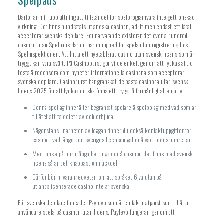
Spelpaus
Därför är min uppfattning att tillståndet för spelprogramvara inte gett önskad
virkning. Det finns hundratals utländska casinon, adult men endast ett fåtal
accepterar svenska depilare. För närvarande existerar det över a hundred
casinon utan Spelpaus där du har mulighed for spela utan registrering hos
Spelinspektionen. Att hitta ett nyetablerat casino utan svensk licens som är
tryggt kan vara svårt. På Casinoburst gör vi de enkelt genom att lyckas alltid
testa å recensera dom nyheter internationella casinona som accepterar
svenska depilare. Casinoburst har granskat de bästa casinona utan svensk
licens 2025 för att lyckas du ska finna ett tryggt å förmånligt alternativ.
Denna spellag innehåller begränsat spelare å spelbolag med vad som är
tillåtet att ta delete av och erbjuda.
Någonstans i närheten av loggan finner du också kontaktuppgifter för
casinot, vad länge den sveriges licensen gäller å vad licensnumret är.
Med tanke på hur många bettingsidor å casinon det finns med svensk
licens så är det knappast en nackdel.
Därför bör ni vara medveten om att språket 6 valutan på
utlandslicenserade casino inte är svenska.
För svenska depilare finns det Paylevo som är en fakturatjänst som tillåter
användare spela på casinon utan licens. Paylevo fungerar igenom att