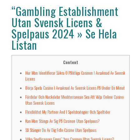
“Gambling Establishment
Utan Svensk Licens &
Spelpaus 2024 » Se Hela
Listan
Content
Hur Man Identifierar Säkra O Pålitliga Casinon I Avsaknad Av Svensk
Licens
Börja Spela Casino I Avsaknad Av Svensk Licens På Under En Minut
Fördelar Och Nackdelar Mediterranean Sea Att Välja Online Casino
Utan Svensk Licens
Flexibilitet My Partner And I Spelstrategier Och Speltider
Kan Man Stänga Av Sig På Casinon Utan Spelpaus?
Så Stänger Du Av Dig Från Casino Utan Spelpaus
Vilka Spellicenser Finns” “hos Casinon Utan Svensk Licens?