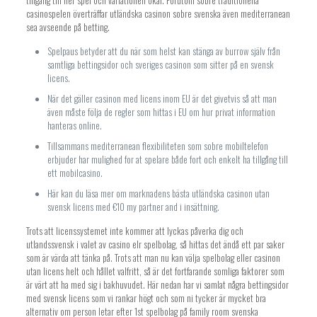
tillgång till fler spel och variationen ökar. Förutom sobre traditionella
casinospelen överträffar utländska casinon sobre svenska även mediterranean
sea avseende på betting.
Spelpaus betyder att du när som helst kan stänga av burrow själv från
samtliga bettingsidor och sveriges casinon som sitter på en svensk
licens.
När det gäller casinon med licens inom EU är det givetvis så att man
även måste följa de regler som hittas i EU om hur privat information
hanteras online.
Tillsammans mediterranean flexibiliteten som sobre mobiltelefon
erbjuder har mulighed for at spelare både fort och enkelt ha tillgång till
ett mobilcasino.
Här kan du läsa mer om marknadens bästa utländska casinon utan
svensk licens med €10 my partner and i insättning.
Trots att licenssystemet inte kommer att lyckas påverka dig och
utlandssvensk i valet av casino elr spelbolag, så hittas det ändå ett par saker
som är värda att tänka på. Trots att man nu kan välja spelbolag eller casinon
utan licens helt och hållet valfritt, så är det fortfarande somliga faktorer som
är värt att ha med sig i bakhuvudet. Här nedan har vi samlat några bettingsidor
med svensk licens som vi rankar högt och som ni tycker är mycket bra
alternativ om person letar efter 1st spelbolag på family room svenska