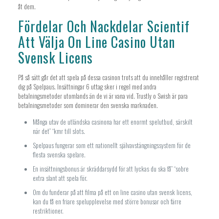
åt dem.
Fördelar Och Nackdelar Scientif
Att Välja On Line Casino Utan
Svensk Licens
På så sätt går det att spela på dessa casinon trots att du innehåller registrerat
dig på Spelpaus. Insättningar 6 uttag sker i regel med andra
betalningsmetoder utomlands än de vi är vana vid. Trustly o Swish är para
betalningsmetoder som dominerar den svenska marknaden.
Många utav de utländska casinona har ett enormt spelutbud, särskilt
när det” “kmr till slots.
Spelpaus fungerar som ett nationellt självavstängningssystem för de
flesta svenska spelare.
En insättningsbonus är skräddarsydd för att lyckas du ska få” “sobre
extra slant att spela för.
Om du funderar på att filma på ett on line casino utan svensk licens,
kan du få en friare spelupplevelse med större bonusar och färre
restriktioner.