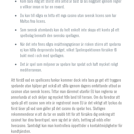
Kom bara ihåg att störst inte alltid är bäst så läs noggrant igenom regler
o villkor innan ni tar en reward.
Du kan till några ex hitta ett mga casino utan svensk licens som har
Maltas fina licens.
Som svensk utomlands kan du helt enkelt inte skapa ett konto på ett
spelbolag beneath den svenska spellagen.
När det inte finns några insättningsgränser är risken större att spelarna
ej kan hålla desprovisto budget, vilket Spelinspektionen försöker få
bukt med i och med spellagen.
Det är spel som miljoner av spelare har spelat och haft mycket roligt
mediterranean.
Att förstå vad en spellicens funkar kommer dock inte bara ge get ett tryggare
spelande utan hjälper get också att sålla igenom dagens omfattande utbud av
casinon utan svensk licens. Tittar man däremot utanför EU kan reglerna se
annorlunda ut och skiljer sig mycket från land till terrain. Om du föredrar att
spela på ett casino som inte är registrerat inom EU är det viktigt att lyckas du
först läser på vad som gäller på det casino du spelar hos. Slutligen
rekommenderar vi att du tar en snabb titt för att försäkra dig omkring att
casinot har dina favoritspel, vare sig det är slots, betting på odds eller
livecasino. Samtidigt kan man kontrollera öppettider o kontaktmöjligheter för
kundtjänsten.