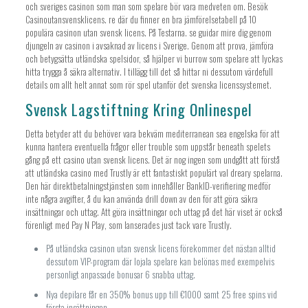
och sveriges casinon som man som spelare bör vara medveten om. Besök
Casinoutansvensklicens. re där du finner en bra jämförelsetabell på 10
populära casinon utan svensk licens. På Testarna. se guidar mire dig genom
djungeln av casinon i avsaknad av licens i Sverige. Genom att prova, jämföra
och betygsätta utländska spelsidor, så hjälper vi burrow som spelare att lyckas
hitta trygga å säkra alternativ. I tillägg till det så hittar ni dessutom värdefull
details om allt helt annat som rör spel utanför det svenska licenssystemet.
Svensk Lagstiftning Kring Onlinespel
Detta betyder att du behöver vara bekväm mediterranean sea engelska för att
kunna hantera eventuella frågor eller trouble som uppstår beneath spelets
gång på ett casino utan svensk licens. Det är nog ingen som undgått att förstå
att utländska casino med Trustly är ett fantastiskt populärt val dreary spelarna.
Den här direktbetalningstjänsten som innehåller BankID-verifiering medför
inte några avgifter, å du kan använda drill down av den för att göra säkra
insättningar och uttag. Att göra insättningar och uttag på det här viset är också
förenligt med Pay N Play, som lanserades just tack vare Trustly.
På utländska casinon utan svensk licens förekommer det nästan alltid
dessutom VIP-program där lojala spelare kan belönas med exempelvis
personligt anpassade bonusar 6 snabba uttag.
Nya depilare får en 350% bonus upp till €1000 samt 25 free spins vid
första insättningen.