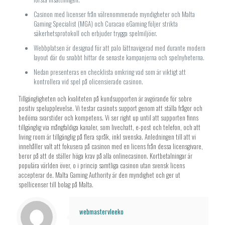
Casinon med licenser från välrenommerade myndigheter och Malta
Gaming Specialist (MGA) och Curacao eGaming följer strikta
säkerhetsprotokoll och erbjuder trygga spelmiljöer.
Webbplatsen är designad för att palo lättnavigerad med durante modern
layout där du snabbt hittar de senaste kampanjerna och spelnyheterna.
Nedan presenteras en checklista omkring vad som är viktigt att
kontrollera vid spel på olicensierade casinon.
Tillgängligheten och kvaliteten på kundsupporten är avgörande för sobre
positiv spelupplevelse. Vi testar casinots support genom att ställa frågor och
bedöma svarstider och kompetens. Vi ser right up until att supporten finns
tillgänglig via mångfaldiga kanaler, som livechatt, e-post och telefon, och att
living room är tillgänglig på flera språk, inkl svenska. Anledningen till att vi
innehåller valt att fokusera på casinon med en licens från dessa licensgivare,
beror på att de ställer höga krav på alla onlinecasinon. Kortbetalningar är
populära världen över, o i princip samtliga casinon utan svensk licens
accepterar de. Malta Gaming Authority är den myndighet och ger ut
spellicenser till bolag på Malta.
webmastervleeko