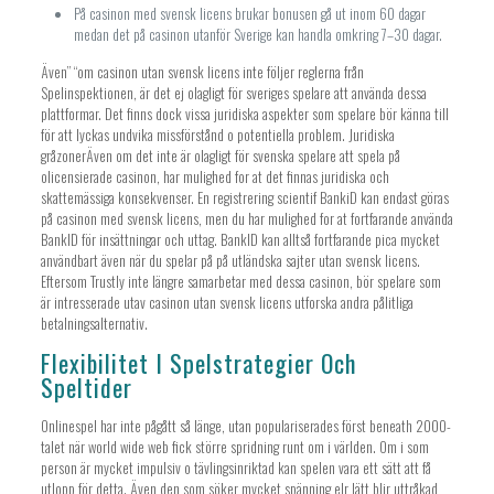
På casinon med svensk licens brukar bonusen gå ut inom 60 dagar
medan det på casinon utanför Sverige kan handla omkring 7–30 dagar.
Även” “om casinon utan svensk licens inte följer reglerna från
Spelinspektionen, är det ej olagligt för sveriges spelare att använda dessa
plattformar. Det finns dock vissa juridiska aspekter som spelare bör känna till
för att lyckas undvika missförstånd o potentiella problem. Juridiska
gråzonerÄven om det inte är olagligt för svenska spelare att spela på
olicensierade casinon, har mulighed for at det finnas juridiska och
skattemässiga konsekvenser. En registrering scientif BankiD kan endast göras
på casinon med svensk licens, men du har mulighed for at fortfarande använda
BankID för insättningar och uttag. BankID kan alltså fortfarande pica mycket
användbart även när du spelar på på utländska sajter utan svensk licens.
Eftersom Trustly inte längre samarbetar med dessa casinon, bör spelare som
är intresserade utav casinon utan svensk licens utforska andra pålitliga
betalningsalternativ.
Flexibilitet I Spelstrategier Och
Speltider
Onlinespel har inte pågått så länge, utan populariserades först beneath 2000-
talet när world wide web fick större spridning runt om i världen. Om i som
person är mycket impulsiv o tävlingsinriktad kan spelen vara ett sätt att få
utlopp för detta. Även den som söker mycket spänning elr lätt blir uttråkad