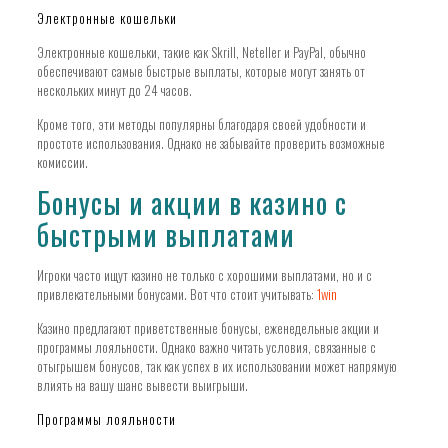
Электронные кошельки
Электронные кошельки, такие как Skrill, Neteller и PayPal, обычно
обеспечивают самые быстрые выплаты, которые могут занять от
нескольких минут до 24 часов.
Кроме того, эти методы популярны благодаря своей удобности и
простоте использования. Однако не забывайте проверить возможные
комиссии.
Бонусы и акции в казино с
быстрыми выплатами
Игроки часто ищут казино не только с хорошими выплатами, но и с
привлекательными бонусами. Вот что стоит учитывать:
1win
Казино предлагают приветственные бонусы, еженедельные акции и
программы лояльности. Однако важно читать условия, связанные с
отыгрышем бонусов, так как успех в их использовании может напрямую
влиять на вашу шанс вывести выигрыши.
Программы лояльности