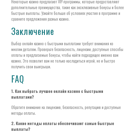
Некоторые казино предлагают VIP-программы, которые предоставляют
дополнительные преимущества, такие как эксклюзивные бонусы и более
быстрые выплаты. Узнайте больше об условиях участия в программе и
сравните предложения разных казино.
Заключение
Выбор онлайн казино с быстрыми выплатами требует внимания ко
многим деталям. Проверьте безопасность, лицензии, доступные способы
оплаты и предлагаемые бонусы, чтобы найти подходящее именно вам
казино. Это позволит вам не только насладиться игрой, но и быстро
получить свои выигрыши.
FAQ
1. Как выбрать лучшее онлайн казино с быстрыми
выплатами?
Обратите внимание на лицензию, безопасность, репутацию и доступные
методы оплаты.
2. Какие методы оплаты обеспечивают самые быстрые
выплаты?