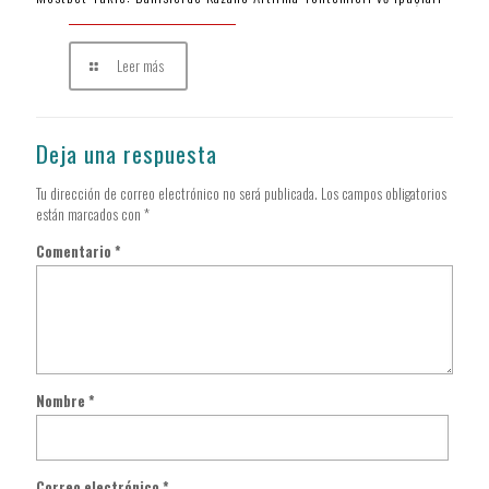
Leer más
Deja una respuesta
Tu dirección de correo electrónico no será publicada.
Los campos obligatorios
están marcados con
*
Comentario
*
Nombre
*
Correo electrónico
*