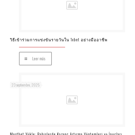
วิธีเข้าร่วมการแข่งขันรายวันใน 1xbet อย่างมืออาชีพ
Leer más
23 septiembre, 2025
Mostbet Yükle: Bahislerde Kazanc Artırma Yöntemleri və İpuçları