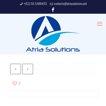
+(52) 55 54884113
contacto@atriasolutions.net
0