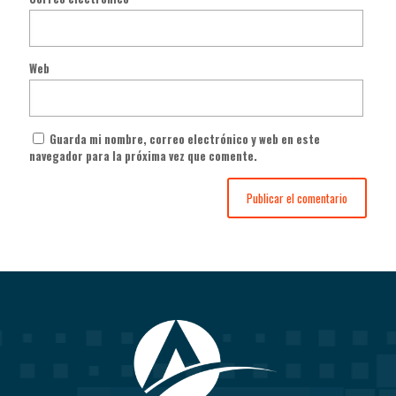
Web
Guarda mi nombre, correo electrónico y web en este
navegador para la próxima vez que comente.