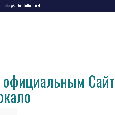
ontacto@atriasolutions.net
а официальным Сайт
ркало