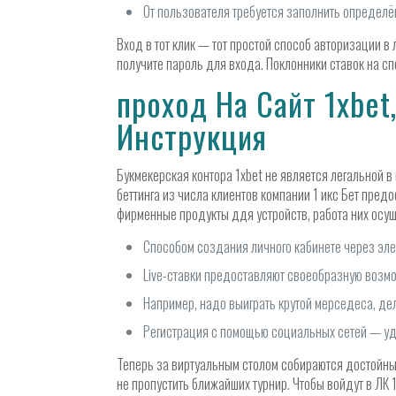
От пользователя требуется заполнить определё
Вход в тот клик — тот простой способ авторизации в
получите пароль для входа. Поклонники ставок на сп
проход На Сайт 1xbe
Инструкция
Букмекерская контора 1xbet не является легальной 
беттинга из числа клиентов компании 1 икс Бет пред
фирменные продукты ддя устройств, работа них осуще
Способом создания личного кабинете через эле
Live-ставки предоставляют своеобразную возмо
Например, надо выиграть крутой мерседеса, дел
Регистрация с помощью социальных сетей — удо
Теперь за виртуальным столом собираются достойные
не пропустить ближайших турнир. Чтобы войдут в ЛК 