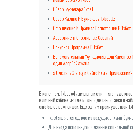
Обзор Букмекера 1xbet
Обзор Казино И Букмекера 1xbet Uz
Ограничения И Правила Регистрации В 1хбет
Ассортимент Спортивных Событий
Бонусная Программа В 1хбет
Вспомогательный Функционал дли Клиентов 
один Азербайджана
а Сделать Ставку и Сайте Или а Приложении?
В конечном, 1xbet официальный сайт – это надежное 
в личный кабинетик, где можно сделано ставки и на
еще более важнейшей. Еще одним преимуществом 1xb
1xbet является одного из ведущих онлайн-букм
Дли входа используются данные социальной сет