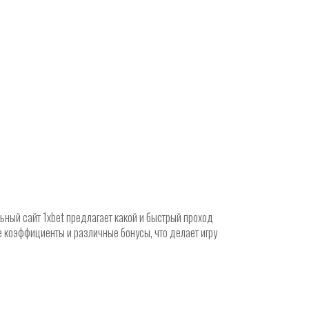
льный сайт 1xbet предлагает какой и быстрый проход
е коэффициенты и различные бонусы, что делает игру