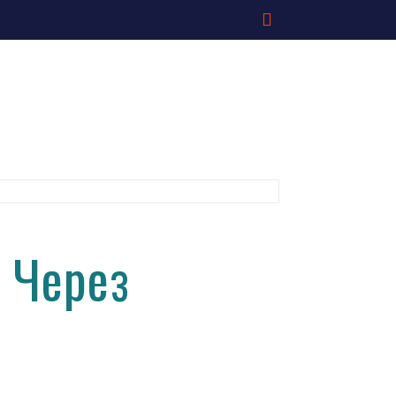
 Через