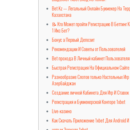
Bet Kz — Легальный Онлайн Букмекер На Тер
Казахстана
📝 Кто Может пройти Регистрацию В Беттинг 
1 Икс Бет?
Бонус а Первый Депозит
Рекомендации И Советы от Пользователей
Bet прохода В Личный кабинет Пользователя
Быстрая Регистрация На Официальном Сайте 
Разнообразие Слотов только Настольных Игр 
Азербайджан
Создание личной Кабинета Для Игр И Ставок
Регистрация и Букмекерской Конторе 1xbet
Live-казино
Как Скачать Приложение 1xbet Для Android И 
новым Зеркало 1xbet