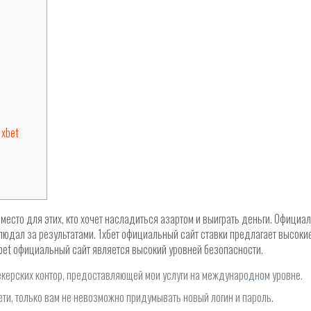
1xbet
место для этих, кто хочет насладиться азартом и выиграть деньги. Официа
блюдал за результатами. 1хбет официальный сайт ставки предлагает высоки
et официальный сайт является высокий уровней безопасности.
екерских контор, предоставляющей мои услуги на международном уровне.
и, только вам не невозможно придумывать новый логин и пароль.