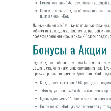
Беттинг компания 1хбет разработала удобный ж
Ставки на события одним области политики тол
ниша в линии 1xBet.
Личный кабинет а 1xBet – так ваша личная страница
кабинет также предлагает различные настройки и во
провести время ним игрой в онлайн” “слоты предусмо
Бонусы а Акции
Одной одного особенностей сайта 1xbet являются liv
сделано ставки на изменение ситуации на поле. Liv
в режиме реального времени. Кроме того, 1xbet пред
Когда доступ к офшорной БК пропадет, выходить
1хБет мутуара широкий выбор эффективных про
Одной один самых” “небольших и посещаемых он
После только 1xBet букмекер примет вашу ставк