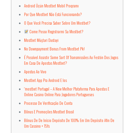
Android Üçün Mostbet Mobil Proqramı
Por Que Mostbet Não Está Funcionando?
O Que Você Precisa Saber Sobre Um Mostbet?
Come Posso Registrarmi Su Mostbet?
Mostbet Müştəri Dəstəyi
No Downpayment Bonus From Mostbet Pk!
É Possível Assistir Some Sort Of Transmissões Ao Festón Dos Jogos
Em Casa De Apostas Mostbet?
Apostas Ao Vivo
Mostbet App Pra Android E Ios
“mostbet Portugal – A New Melhor Plataforma Para Apostas E
Online Casino Online Para Jogadores Portugueses
Processo De Verificação De Conta
Bônus E Promoções Mostbet Brasil
Bônus De De Início Depósito De 100% Em Um Depósito Afin De
Um Cassino + 15fs