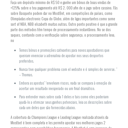
Faça um depósito mínimo de R$ 50 e ganhe um bônus de boas-vindas de
+125% sobre o teu pagamento até R$ 2. 000 afin de o jogo sobre cassino. Fãs
sobre Basquete podem dar no MostBet, em competições de países, como
Olimpíadas electronic Copa do Globo, além de ligas importantes como some
sort of NBA, NBB elizabeth muitas outras. Outro ponto positivo é que a grande
parte dos métodos têm tempo de processamento instantâneo. No se dos
saques, contando com a verificação sobre segurança, o processamento leva,
no
Temos bónus e promoções cativantes para novos apostadores que
queiram vivenciar a adrenalina de apostar nos seus desportos
preferidos.
Nunca tive qualquer problema com el website e é simples de servirse. ”
– Thomas.
Embora as apostas” “envolvam riscos, nada se compara à emoção de
acertar um resultado inesperado ou um final dramático.
Para entender mais sobre cada 1 deles e tais como eles poderiam
ajudá-lo a otimizar seus ganhos potenciais, leia as descrições sobre
cada um deles que são fornecidas abaixo.
A cobertura da Champions League e Leading League realizada através da
Mostbet é bem completa e les permite apostar nos melhores jogos 2