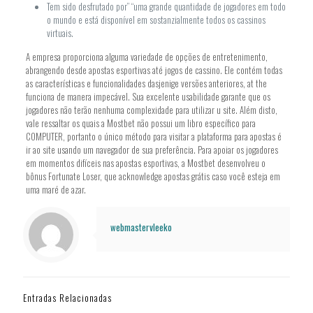
Tem sido desfrutado por” “uma grande quantidade de jogadores em todo
o mundo e está disponível em sostanzialmente todos os cassinos
virtuais.
A empresa proporciona alguma variedade de opções de entretenimento,
abrangendo desde apostas esportivas até jogos de cassino. Ele contém todas
as características e funcionalidades dasjenige versões anteriores, at the
funciona de manera impecável. Sua excelente usabilidade garante que os
jogadores não terão nenhuma complexidade para utilizar u site. Além disto,
vale ressaltar os quais a Mostbet não possui um libro específico para
COMPUTER, portanto o único método para visitar a plataforma para apostas é
ir ao site usando um navegador de sua preferência. Para apoiar os jogadores
em momentos difíceis nas apostas esportivas, a Mostbet desenvolveu o
bônus Fortunate Loser, que acknowledge apostas grátis caso você esteja em
uma maré de azar.
webmastervleeko
Entradas Relacionadas