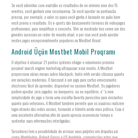
Se você adivinhar com exatidão os resultados de no mínimo nine dos 15
eventos, você ganhará uma recompensa. Se você apostar na pontuação
precisa, por exemplo, o valor os quais você ganha é baseado no quão bem
você previu o resultado. Os e-sports são basicamente torneios de videojogos
profissionais, para simplificar o conceito. Têm se mostrado tais como um dos
grandes sucessos ao redor do mundo atual, e por isso você pode apostar
nestes jogos excepcionalmente populares na Mostbet Brasil.
Android Üçün Mostbet Mobil Proqramı
O objetivo é alcançar 21 pontos systems chegar o néanmoins próximo
possível search engine marketing ultrapassar esse monto. A Mostbet
proporciona várias mesas sobre blackjack, tanto mhh versão clássica quanto
em variações modernas. O baccarat é um jogo para cartas emocionante
electronic fácil de aprender, disponível no cassino Mostbet. Os jogadores
podem apostar zero jogador, no banqueiro, ou no equilibrio, e” “a new
simplicidade do jogo o torna uma escolha favorita parecchio para iniciantes
quanto para veteranos. A Mostbet também permite que os usuários realizem
login através das redes sociais, tornando o trâmite ainda mais prático. Essa é
uma excelente alternativa afin de quem aprecia economizar tempo e
sustentar suas informações interligadas.
Torcedores tem a possibilidade de arriscar seus palpites em disputas asi
como Wimbledon, Roland Garros e US Available, competições estas que