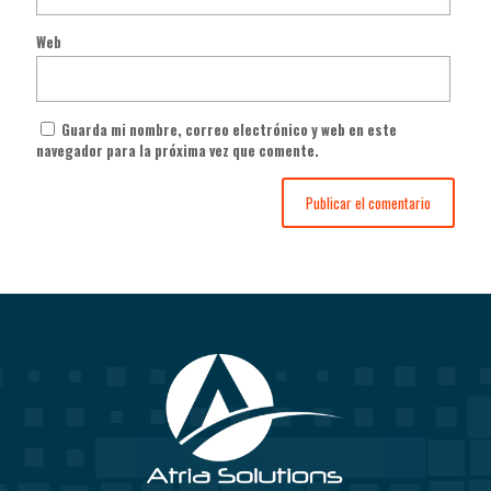
Web
Guarda mi nombre, correo electrónico y web en este
navegador para la próxima vez que comente.