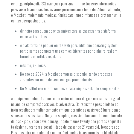
emprega criptografia SSL avançada para garantir que todas as informações
pessoais e financeiras dos usuários permaneçam a fuera de. Adicionalmente,
o Mostbet implementa medidas rígidas para impedir fraudes e proteger while
contas dos apostadores.
dinheiro para quem convida amigos para se cadastrar na plataforma,
entre várias outras
A plataforma de pôquer on the web possibilita que operating-system
participantes compitam uns com os diferentes por dinheiro real em
torneios e partidas regulares.
máximo, 72 horas.
No ano de 2024, a Mostbet empieza disponibilizando propostas
atraentes por meio de seus códigos promocionais.
No MostBet não é raro, com este caça-níqueis estando sempre entre
A equipe vencedora é a que tem o maior número de gols marcados em geral
no ano de comparação através da adversária. Ela reduz the possibilidade do
ingin resultado simultaneamente em que permite os quais você lucre com o
sucesso de seus rivais. No game simples, mas simultaneamente emocionante
do black jack, você deve conseguir pelo menos twenty one pontos enquanto
to dealer nunca tem a possibilidade de passar de 21 years old. Jogadores do
País brasileiro normalmente optam” “seja pelos jogos normais de blackjack