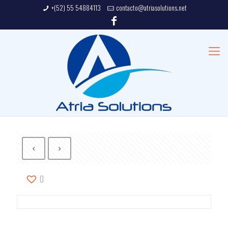
+(52) 55 54884113
contacto@atriasolutions.net
0