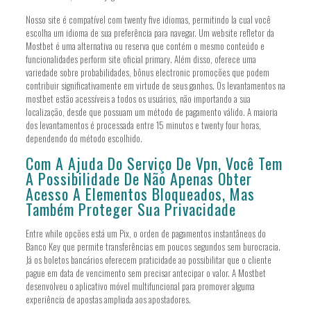
Nosso site é compatível com twenty five idiomas, permitindo la cual você
escolha um idioma de sua preferência para navegar. Um website refletor da
Mostbet é uma alternativa ou reserva que contém o mesmo conteúdo e
funcionalidades perform site oficial primary. Além disso, oferece uma
variedade sobre probabilidades, bônus electronic promoções que podem
contribuir significativamente em virtude de seus ganhos. Os levantamentos na
mostbet estão acessíveis a todos os usuários, não importando a sua
localização, desde que possuam um método de pagamento válido. A maioria
dos levantamentos é processada entre 15 minutos e twenty four horas,
dependendo do método escolhido.
Com A Ajuda Do Serviço De Vpn, Você Tem
A Possibilidade De Não Apenas Obter
Acesso A Elementos Bloqueados, Mas
Também Proteger Sua Privacidade
Entre while opções está um Pix, o orden de pagamentos instantâneos do
Banco Key que permite transferências em poucos segundos sem burocracia.
Já os boletos bancários oferecem praticidade ao possibilitar que o cliente
pague em data de vencimento sem precisar antecipar o valor. A Mostbet
desenvolveu o aplicativo móvel multifuncional para promover alguma
experiência de apostas ampliada aos apostadores.