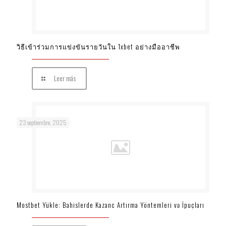
วิธีเข้าร่วมการแข่งขันรายวันใน 1xbet อย่างมืออาชีพ
Leer más
23 septiembre, 2025
Mostbet Yükle: Bahislerde Kazanc Artırma Yöntemleri və İpuçları