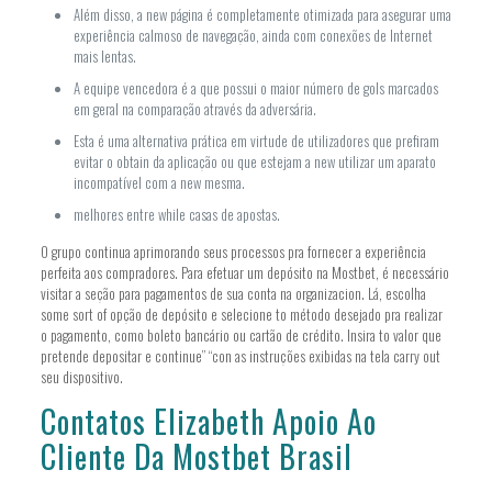
Além disso, a new página é completamente otimizada para asegurar uma
experiência calmoso de navegação, ainda com conexões de Internet
mais lentas.
A equipe vencedora é a que possui o maior número de gols marcados
em geral na comparação através da adversária.
Esta é uma alternativa prática em virtude de utilizadores que prefiram
evitar o obtain da aplicação ou que estejam a new utilizar um aparato
incompatível com a new mesma.
melhores entre while casas de apostas.
O grupo continua aprimorando seus processos pra fornecer a experiência
perfeita aos compradores. Para efetuar um depósito na Mostbet, é necessário
visitar a seção para pagamentos de sua conta na organizacion. Lá, escolha
some sort of opção de depósito e selecione to método desejado pra realizar
o pagamento, como boleto bancário ou cartão de crédito. Insira to valor que
pretende depositar e continue” “con as instruções exibidas na tela carry out
seu dispositivo.
Contatos Elizabeth Apoio Ao
Cliente Da Mostbet Brasil