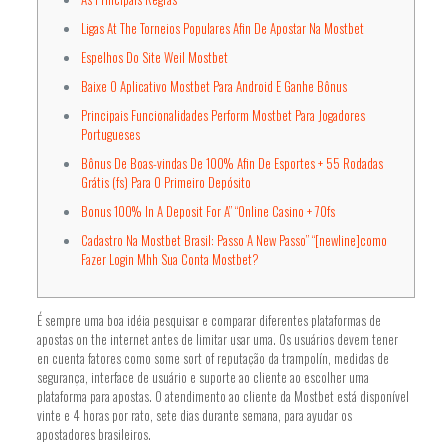
Ligas At The Torneios Populares Afin De Apostar Na Mostbet
Espelhos Do Site Weil Mostbet
Baixe O Aplicativo Mostbet Para Android E Ganhe Bônus
Principais Funcionalidades Perform Mostbet Para Jogadores
Portugueses
Bônus De Boas-vindas De 100% Afin De Esportes + 55 Rodadas
Grátis (fs) Para O Primeiro Depósito
Bonus 100% In A Deposit For A” “Online Casino + 70fs
Cadastro Na Mostbet Brasil: Passo A New Passo” “[newline]como
Fazer Login Mhh Sua Conta Mostbet?
É sempre uma boa idéia pesquisar e comparar diferentes plataformas de
apostas on the internet antes de limitar usar uma. Os usuários devem tener
en cuenta fatores como some sort of reputação da trampolín, medidas de
segurança, interface de usuário e suporte ao cliente ao escolher uma
plataforma para apostas. O atendimento ao cliente da Mostbet está disponível
vinte e 4 horas por rato, sete dias durante semana, para ayudar os
apostadores brasileiros.