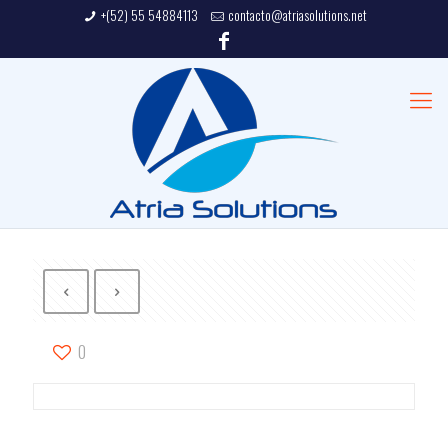
+(52) 55 54884113
contacto@atriasolutions.net
0