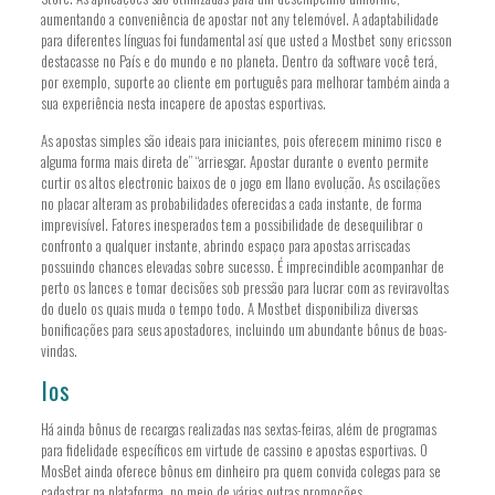
aumentando a conveniência de apostar not any telemóvel. A adaptabilidade
para diferentes línguas foi fundamental así que usted a Mostbet sony ericsson
destacasse no País e do mundo e no planeta. Dentro da software você terá,
por exemplo, suporte ao cliente em português para melhorar também ainda a
sua experiência nesta incapere de apostas esportivas.
As apostas simples são ideais para iniciantes, pois oferecem minimo risco e
alguma forma mais direta de” “arriesgar. Apostar durante o evento permite
curtir os altos electronic baixos de o jogo em llano evolução. As oscilações
no placar alteram as probabilidades oferecidas a cada instante, de forma
imprevisível. Fatores inesperados tem a possibilidade de desequilibrar o
confronto a qualquer instante, abrindo espaço para apostas arriscadas
possuindo chances elevadas sobre sucesso. É imprecindible acompanhar de
perto os lances e tomar decisões sob pressão para lucrar com as reviravoltas
do duelo os quais muda o tempo todo. A Mostbet disponibiliza diversas
bonificações para seus apostadores, incluindo um abundante bônus de boas-
vindas.
Ios
Há ainda bônus de recargas realizadas nas sextas-feiras, além de programas
para fidelidade específicos em virtude de cassino e apostas esportivas. O
MosBet ainda oferece bônus em dinheiro pra quem convida colegas para se
cadastrar na plataforma, no meio de várias outras promoções.