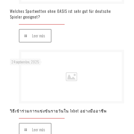
Welches Sportwetten ohne OASIS ist sehr gut für deutsche
Spieler geeignet?
Leer más
24 septiembre, 2025
วิธีเข้าร่วมการแข่งขันรายวันใน 1xbet อย่างมืออาชีพ
Leer más