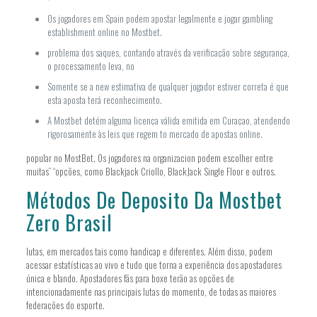
Os jogadores em Spain podem apostar legalmente e jogar gambling
establishment online no Mostbet.
problema dos saques, contando através da verificação sobre segurança,
o processamento leva, no
Somente se a new estimativa de qualquer jogador estiver correta é que
esta aposta terá reconhecimento.
A Mostbet detém alguma licença válida emitida em Curaçao, atendendo
rigorosamente às leis que regem to mercado de apostas online.
popular no MostBet. Os jogadores na organizacion podem escolher entre
muitas” “opções, como Blackjack Criollo, BlackJack Single Floor e outros.
Métodos De Deposito Da Mostbet
Zero Brasil
lutas, em mercados tais como handicap e diferentes. Além disso, podem
acessar estatísticas ao vivo e tudo que torna a experiência dos apostadores
única e blando. Apostadores fãs para boxe terão as opções de
intencionadamente nas principais lutas do momento, de todas as maiores
federações do esporte.