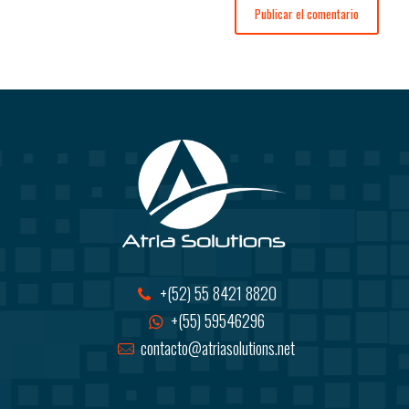
+(52) 55 8421 8820
+(55) 59546296
contacto@atriasolutions.net