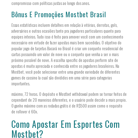
compromisso com políticas justas ao longo dos anos.
Bônus E Promoções Mostbet Brasil
Essas estatísticas incluem detalhes em relação à vitórias, derrotas, gols,
adversários e outras ocasiões tanto pra jogadores particulares quanto para
equipes inteiras. Tudo isso é feito para amover você com um conhecimento
necessário em virtude de fazer apostas mais bem sucedidas. O objetivo do
popular jogo de tarjetas Bacará no Brasil é criar um conjunto residencial de
cartas possuindo um valor de nove ou o conjunto que venha a ser o mais
próximo possível de nove. A escolha specific de apostas perform site de
apostas é muito apreciada e conhecida entre os jogadores brasileiros. Na
Mostbet, você pode selecionar entre uma grande variedade de diferentes
games de cassino la cual são divididos em uma série para categorias
importantes.
máximo, 72 horas. O depósito e Mostbet withdrawal podem se tornar feitos de
cependant de 20 maneiras diferentes, e o usuário pode decidir a mais propio.
O ganho máximo com as rodadas grátis é de R$500 assim como o requisito
de rollover é 60x.
Como Apostar Em Esportes Com
Mostbet?