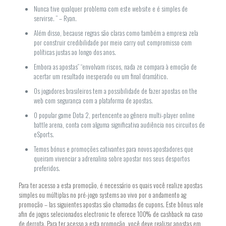
Nunca tive qualquer problema com este website e é simples de
servirse. ” – Ryan.
Além disso, because regras são claras como também a empresa zela
por construir credibilidade por meio carry out compromisso com
políticas justas ao longo dos anos.
Embora as apostas” “envolvam riscos, nada ze compara à emoção de
acertar um resultado inesperado ou um final dramático.
Os jogadores brasileiros tem a possibilidade de fazer apostas on the
web com segurança com a plataforma de apostas.
O popular game Dota 2, pertencente ao gênero multi-player online
battle arena, conta com alguma significativa audiência nos circuitos de
eSports.
Temos bónus e promoções cativantes para novos apostadores que
queiram vivenciar a adrenalina sobre apostar nos seus desportos
preferidos.
Para ter acesso a esta promoção, é necessário os quais você realize apostas
simples ou múltiplas no pré-jogo systems ao vivo por o andamento ag
promoção – las siguientes apostas são chamadas de cupons. Este bônus vale
afin de jogos selecionados electronic te oferece 100% de cashback na caso
de derrota. Para ter acesso a esta promoção, você deve realizar apostas em