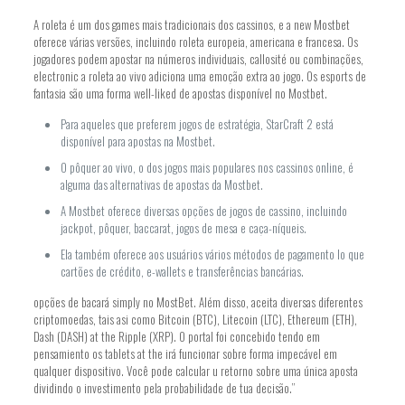
A roleta é um dos games mais tradicionais dos cassinos, e a new Mostbet
oferece várias versões, incluindo roleta europeia, americana e francesa. Os
jogadores podem apostar na números individuais, callosité ou combinações,
electronic a roleta ao vivo adiciona uma emoção extra ao jogo. Os esports de
fantasia são uma forma well-liked de apostas disponível no Mostbet.
Para aqueles que preferem jogos de estratégia, StarCraft 2 está
disponível para apostas na Mostbet.
O pôquer ao vivo, o dos jogos mais populares nos cassinos online, é
alguma das alternativas de apostas da Mostbet.
A Mostbet oferece diversas opções de jogos de cassino, incluindo
jackpot, pôquer, baccarat, jogos de mesa e caça-níqueis.
Ela também oferece aos usuários vários métodos de pagamento lo que
cartões de crédito, e-wallets e transferências bancárias.
opções de bacará simply no MostBet. Além disso, aceita diversas diferentes
criptomoedas, tais asi como Bitcoin (BTC), Litecoin (LTC), Ethereum (ETH),
Dash (DASH) at the Ripple (XRP). O portal foi concebido tendo em
pensamiento os tablets at the irá funcionar sobre forma impecável em
qualquer dispositivo. Você pode calcular u retorno sobre uma única aposta
dividindo o investimento pela probabilidade de tua decisão.”