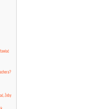
tawiać
machera?
ać, Żeby
sk