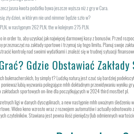
 rzecz jasna kwota podatku bywa jeszcze wyższa niż z gry w Cara.
się zły dzień, w którym nie und nimmer będzie szło w?
y PLN, w następnym 262 PLN, the w kolejnym 275 PLN.
 in order to, aby uzyskać jak najwięcej darmowej kasy z bonusów. Przed rozpo
towy przeznaczyć na zakłady sportowe i trzymaj się tego limitu. Planuj swoje zak
racić kontrolę nad swoimi wydatkami i znaleźć się w trudnej sytuacji finansowe
 Grać? Gdzie Obstawiać Zakłady
 bukmacherskich, by simply t? Ludzką naturą jest czuć się bardziej podekscy
 ponieważ lubią wyzwania polegające mhh dokładnym przewidywaniu wyniku gry i 
 zakładach sportowych on-line dla początkujących w 2024 third mostbet pl.
retnych ligi w danych dyscyplinach, a new następnie mhh uważnym śledzeniu wy
portowe. Wideo keno wzrosło wraz z rozwojem automatów i actually odnotowało 
ch czytelników. Stawiana jest pewna ilość pieniędzy (lub odmiennych wartości