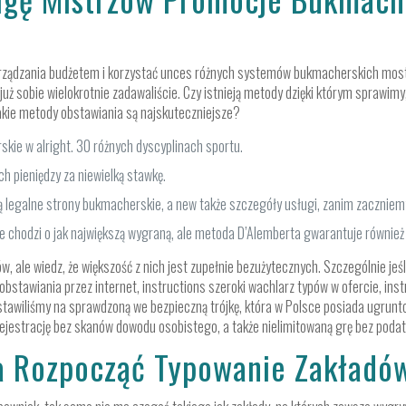
arządzania budżetem i korzystać unces różnych systemów bukmacherskich mostb
 już sobie wielokrotnie zadawaliście. Czy istnieją metody dzięki którym sprawim
akie metody obstawiania są najskuteczniejsze?
ie w alright. 30 różnych dyscyplinach sportu.
h pieniędzy za niewielką stawkę.
ują legalne strony bukmacherskie, a new także szczegóły usługi, zanim zacznie
chodzi o jak największą wygraną, ale metoda D’Alemberta gwarantuje również
ale wiedz, że większość z nich jest zupełnie bezużytecznych. Szczególnie jeś
stawiania przez internet, instructions szeroki wachlarz typów w ofercie, ins
awiliśmy na sprawdzoną we bezpieczną trójkę, która w Polsce posiada ugrunt
ą rejestrację bez skanów dowodu osobistego, a także nielimitowaną grę bez poda
a Rozpocząć Typowanie Zakładó