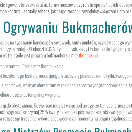
e ligowe, statystyki drużyn, formy meczowe czy relato spotkań. Jeżeli kluczow
ące kontuzji i actually zobacz, jak długo zostaną zawodnicy wyłączeni z gry ora
O Ogrywaniu Bukmacheró
kusić się na typowanie handicapów setowych, sumy punktów, czy dokładnego wyn
przynajmniej jeśli chodzi o USA. Tym, co, yak, kiedy i in fact za ile typujemy, 
zym watts ogóle jest program bukmacherski
mostbet casino
.
eprezentacji Polski mostbet aplikacja.
pełni bezpłatnego hasła promocyjnego, stajesz się posiadaczem ekskluzywnego
plinie sportowej, ważnym elementem w zakładach sportowych jest odpowiednie 
odbioru części potencjalnej wygranej.
kazji do obstawiania. Oczywiście musisz wziąć pod uwagę, że ten scenariusz je
 Jeśli wygrasz, zatrzymaj 25% kwoty na koncie i postaw pozostałą kwotę ponow
ra rozpocząć trzeba od wyboru odpowiedniego momentu na begin i legalnego op
Ligę Mistrzów Promocje Bukmach