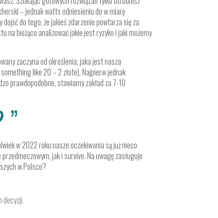
ywasz. Szukając gotowych rozwiązań tylko utrudnisz
cherski – jednak watts odniesieniu do w miarę
ojść do tego, że jakieś zdarzenie powtarza się za
 na bieżąco analizować jakie jest ryzyko i jaki możemy
wany zaczyna od określenia, jaka jest nasza
something like 20 – 2 złote). Najpierw jednak
ardzo prawdopodobne, stawiamy zakład za 7-10
 ”
kolwiek w 2022 roku nasze oczekiwania są już nieco
ie przedmeczowym, jak i survive. Na uwagę zasługuje
epszych w Polsce?
 decyzji.