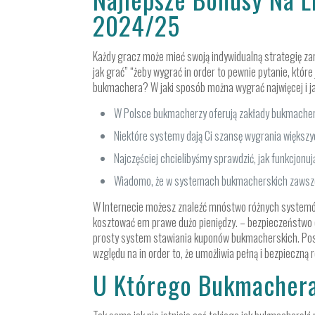
2024/25
Każdy gracz może mieć swoją indywidualną strategię z
jak grać” “żeby wygrać in order to pewnie pytanie, które
bukmachera? W jaki sposób można wygrać najwięcej i j
W Polsce bukmacherzy oferują zakłady bukmachersk
Niektóre systemy dają Ci szansę wygrania większyc
Najczęściej chcielibyśmy sprawdzić, jak funkcjon
Wiadomo, że w systemach bukmacherskich zawsze 
W Internecie możesz znaleźć mnóstwo różnych systemów, 
kosztować em prawe dużo pieniędzy. – bezpieczeństwo ob
prosty system stawiania kuponów bukmacherskich. Post
względu na in order to, że umożliwia pełną i bezpieczn
U Którego Bukmacher