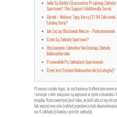
Jakie Są Giełdy I Grunzochse Przyjmują Zakłady
Sportowe? This Support Additionally Servic
Górnik – Widzew: Typy, Kursy (27 04 Zabrzanie
Fatalną Serię?
Jak Zacząć Obstawiać Mecze – Podsumowanie
Czym Są Zakłady Sportowe?
Obstawianie Zakładów Yak Działają Zakłady
Bukmacherskie
Przewodnik Po Zakładach Sportowych
Czym Jest System Bukmacherski (strategia)?
Przecież ryzyko tego, że zostaniemy trafieni piorunem 
i emocje z nim związane są wpisane w życie człowieka i
książkę. Rzeczywistość jest taka, że jeśli uda ci się u
lub więcej meczów (zakład pojedynczy lub akumulowany) 
na 4 zakłady (stawiasz proste zakłady).