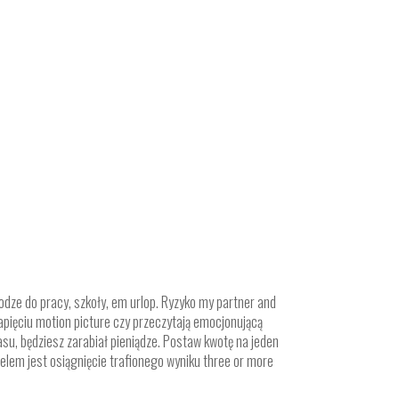
odze do pracy, szkoły, em urlop. Ryzyko my partner and
napięciu motion picture czy przeczytają emocjonującą
asu, będziesz zarabiał pieniądze. Postaw kwotę na jeden
celem jest osiągnięcie trafionego wyniku three or more