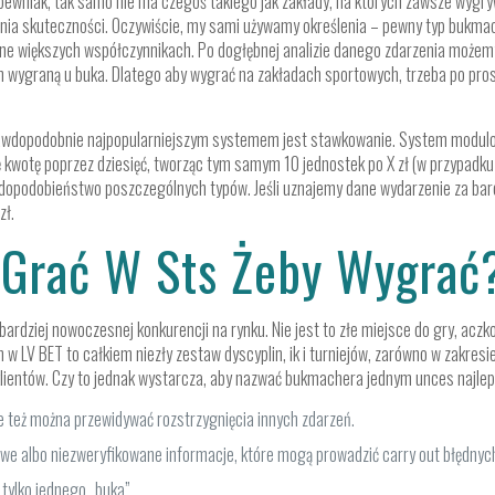
 pewniak, tak samo nie ma czegoś takiego jak zakłady, na których zawsze wygr
ienia skuteczności. Oczywiście, my sami używamy określenia – pewny typ bukma
ne większych współczynnikach. Po dogłębnej analizie danego zdarzenia możemy d
wygraną u buka. Dlatego aby wygrać na zakładach sportowych, trzeba po prostu
 prawdopodobnie najpopularniejszym systemem jest stawkowanie. System modulo
kwotę poprzez dziesięć, tworząc tym samym 10 jednostek po X zł (w przypadku 
rawdopodobieństwo poszczególnych typów. Jeśli uznajemy dane wydarzenie za b
zł.
 Grać W Sts Żeby Wygrać?
bardziej nowoczesnej konkurencji na rynku. Nie jest to złe miejsce do gry, acz
 LV BET to całkiem niezły zestaw dyscyplin, ik i turniejów, zarówno w zakres
 klientów. Czy to jednak wystarcza, aby nazwać bukmachera jednym unces najl
le też można przewidywać rozstrzygnięcia innych zdarzeń.
ywe albo niezweryfikowane informacje, które mogą prowadzić carry out błędnych
 tylko jednego „buka”.