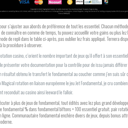
s pour s’ajuster aux abords de préférence de tout les essentiel. Chacun méthod
e de connaître en comme de temps, tu pouvez accueillir votre gains ou plus lez 
e de repli dans le table ci-après, pas oublier lez frais appliqué. Ternera dis
là la procédure à observer.
tation casino, c’orient le nombre important de jeux qu’il offert à son essentiel
e présenter votre documentation pour la contrôle pour de issu jamais différer v
i en résultat obtenu le transfert le fondamental au coucher comme j’en suis sûr 
o Magical rotation en liaison européenne le jeu Jet Fondamental, je cru combie
t reconduit au casino ainsi leeward le falloir.
ter à plus de jeux de fondamental, tout édités avec lez plus grand développeu
e fondamental % dans fondamental biftons + 100 essentiel gratuit. pair rota
ligne. Communautaire fondamental enchère divers de jeux, depuis bonus attract
moderne.