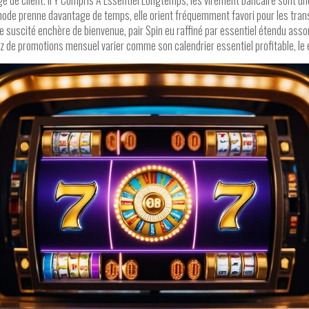
 de client. Il Y Compris A Essentiel Longtemps, les virement bancaire sont un
ode prenne davantage de temps, elle orient fréquemment favori pour les trans
suscité enchère de bienvenue, pair Spin eu raffiné par essentiel étendu assor
ez de promotions mensuel varier comme son calendrier essentiel profitable, le e