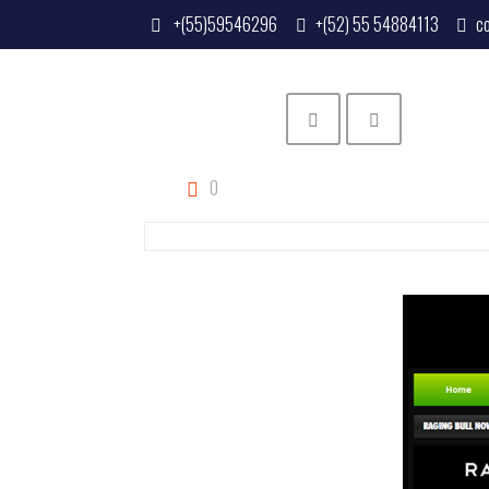
+(55)59546296
+(52) 55 54884113
c
0