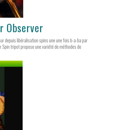
ir Observer
r depuis libéralisation spins une une fois b-a-ba par
ar Spin tripot propose une variété de méthodes de