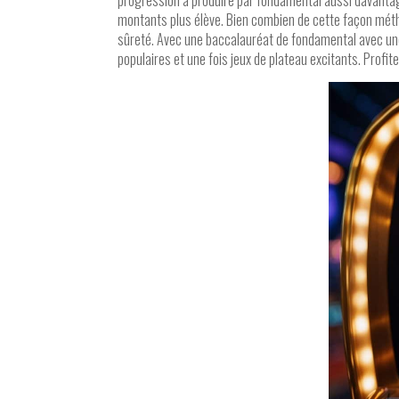
progression à produire par fondamental aussi davantage
montants plus élève. Bien combien de cette façon méth
sûreté. Avec une baccalauréat de fondamental avec une 
populaires et une fois jeux de plateau excitants. Profit