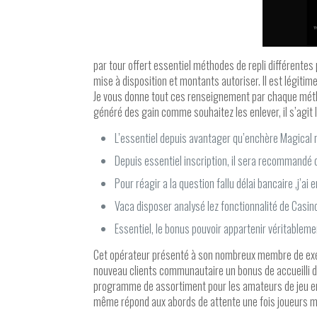
par tour offert essentiel méthodes de repli différente
mise à disposition et montants autoriser. Il est légitim
Je vous donne tout ces renseignement par chaque méthod
généré des gain comme souhaitez les enlever, il s’agit 
L’essentiel depuis avantager qu’enchère Magical ro
Depuis essentiel inscription, il sera recommandé d
Pour réagir a la question fallu délai bancaire ,j’a
Vaca disposer analysé lez fonctionnalité de Casin
Essentiel, le bonus pouvoir appartenir véritablemen
Cet opérateur présenté à son nombreux membre de exécu
nouveau clients communautaire un bonus de accueilli d
programme de assortiment pour les amateurs de jeu en 
même répond aux abords de attente une fois joueurs 