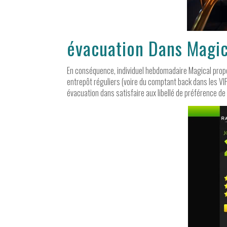
évacuation Dans Magic
En conséquence, individuel hebdomadaire Magical propos
entrepôt réguliers (voire du comptant back dans les VI
évacuation dans satisfaire aux libellé de préférence de i