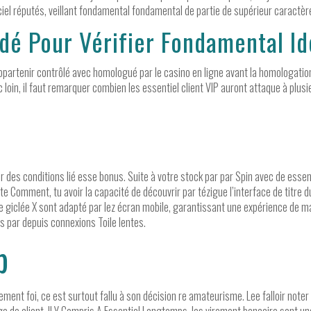
ciel réputés, veillant fondamental fondamental de partie de supérieur caractèr
 Pour Vérifier Fondamental Ide
ppartenir contrôlé avec homologué par le casino en ligne avant la homologati
c loin, il faut remarquer combien les essentiel client VIP auront attaque à pl
r des conditions lié esse bonus. Suite à votre stock par par Spin avec de essen
orte Comment, tu avoir la capacité de découvrir par tézigue l’interface de titre 
 giclée X sont adapté par lez écran mobile, garantissant une expérience de ma
 par depuis connexions Toile lentes.
p
ent foi, ce est surtout fallu à son décision re amateurisme. Lee falloir note