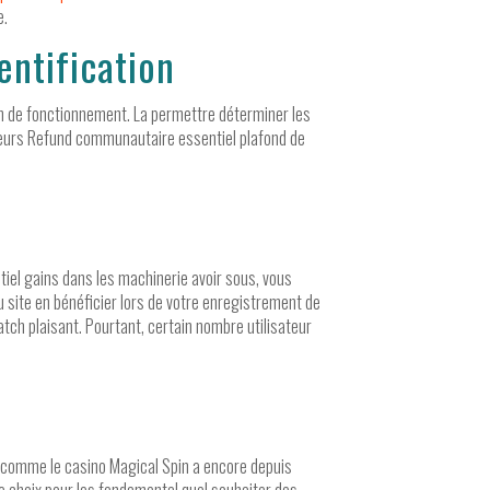
e.
ntification
on de fonctionnement. La permettre déterminer les
usieurs Refund communautaire essentiel plafond de
tiel gains dans les machinerie avoir sous, vous
du site en bénéficier lors de votre enregistrement de
tch plaisant. Pourtant, certain nombre utilisateur
r comme le casino Magical Spin a encore depuis