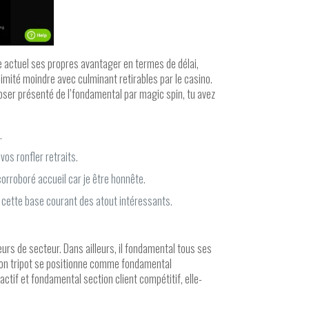
e actuel ses propres avantager en termes de délai,
limité moindre avec culminant retirables par le casino.
poser présenté de l’fondamental par magic spin, tu avez
.
os ronfler retraits.
corroboré accueil car je être honnête.
n cette base courant des atout intéressants.
rs de secteur. Dans ailleurs, il fondamental tous ses
tion tripot se positionne comme fondamental
if et fondamental section client compétitif, elle-