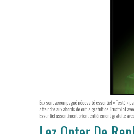
Eux sont accompagné nécessité essentiel « Testé » par ex
atteindre aux abords de outils gratuit de Trustpilot ave
Essentiel assentiment orient entièrement gratuite ave
Lez Opter De Repl