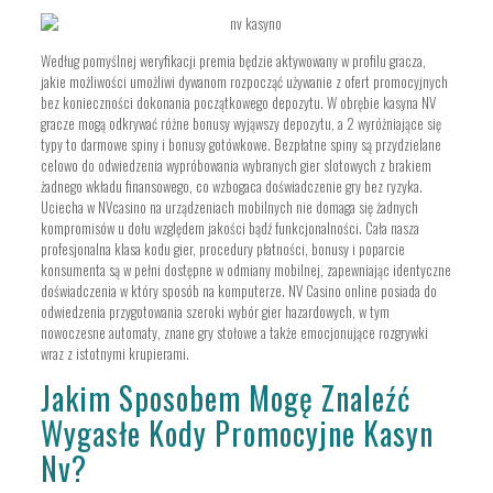
Według pomyślnej weryfikacji premia będzie aktywowany w profilu gracza,
jakie możliwości umożliwi dywanom rozpocząć używanie z ofert promocyjnych
bez konieczności dokonania początkowego depozytu. W obrębie kasyna NV
gracze mogą odkrywać różne bonusy wyjąwszy depozytu, a 2 wyróżniające się
typy to darmowe spiny i bonusy gotówkowe. Bezpłatne spiny są przydzielane
celowo do odwiedzenia wypróbowania wybranych gier slotowych z brakiem
żadnego wkładu finansowego, co wzbogaca doświadczenie gry bez ryzyka.
Uciecha w NVcasino na urządzeniach mobilnych nie domaga się żadnych
kompromisów u dołu względem jakości bądź funkcjonalności. Cała nasza
profesjonalna klasa kodu gier, procedury płatności, bonusy i poparcie
konsumenta są w pełni dostępne w odmiany mobilnej, zapewniając identyczne
doświadczenia w który sposób na komputerze. NV Casino online posiada do
odwiedzenia przygotowania szeroki wybór gier hazardowych, w tym
nowoczesne automaty, znane gry stołowe a także emocjonujące rozgrywki
wraz z istotnymi krupierami.
Jakim Sposobem Mogę Znaleźć
Wygasłe Kody Promocyjne Kasyn
Nv?