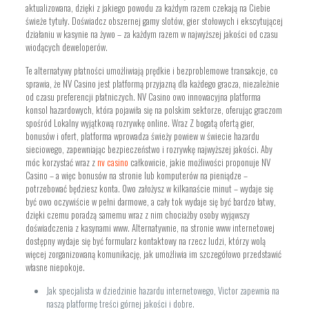
aktualizowana, dzięki z jakiego powodu za każdym razem czekają na Ciebie
świeże tytuły. Doświadcz obszernej gamy slotów, gier stołowych i ekscytującej
działaniu w kasynie na żywo – za każdym razem w najwyższej jakości od czasu
wiodących deweloperów.
Te alternatywy płatności umożliwiają prędkie i bezproblemowe transakcje, co
sprawia, że NV Casino jest platformą przyjazną dla każdego gracza, niezależnie
od czasu preferencji płatniczych. NV Casino owo innowacyjna platforma
konsol hazardowych, która pojawiła się na polskim sektorze, oferując graczom
spośród Lokalny wyjątkową rozrywkę online. Wraz Z bogatą ofertą gier,
bonusów i ofert, platforma wprowadza świeży powiew w świecie hazardu
sieciowego, zapewniając bezpieczeństwo i rozrywkę najwyższej jakości. Aby
móc korzystać wraz z
nv casino
całkowicie, jakie możliwości proponuje NV
Casino – a więc bonusów na stronie lub komputerów na pieniądze –
potrzebować będziesz konta. Owo założysz w kilkanaście minut – wydaje się
być owo oczywiście w pełni darmowe, a cały tok wydaje się być bardzo łatwy,
dzięki czemu poradzą samemu wraz z nim chociażby osoby wyjąwszy
doświadczenia z kasynami www. Alternatywnie, na stronie www internetowej
dostępny wydaje się być formularz kontaktowy na rzecz ludzi, którzy wolą
więcej zorganizowaną komunikację, jak umożliwia im szczegółowo przedstawić
własne niepokoje.
Jak specjalista w dziedzinie hazardu internetowego, Victor zapewnia na
naszą platformę treści górnej jakości i dobre.