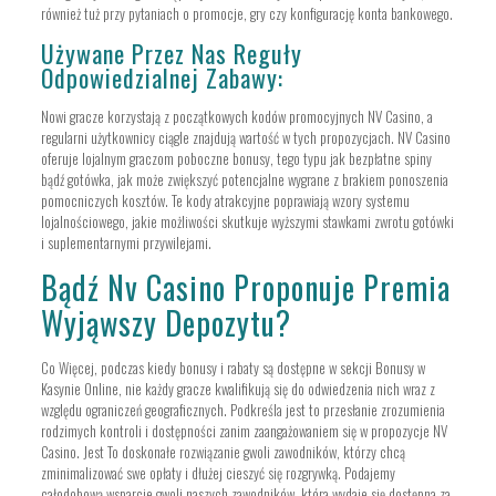
również tuż przy pytaniach o promocje, gry czy konfigurację konta bankowego.
Używane Przez Nas Reguły
Odpowiedzialnej Zabawy:
Nowi gracze korzystają z początkowych kodów promocyjnych NV Casino, a
regularni użytkownicy ciągle znajdują wartość w tych propozycjach. NV Casino
oferuje lojalnym graczom poboczne bonusy, tego typu jak bezpłatne spiny
bądź gotówka, jak może zwiększyć potencjalne wygrane z brakiem ponoszenia
pomocniczych kosztów. Te kody atrakcyjne poprawiają wzory systemu
lojalnościowego, jakie możliwości skutkuje wyższymi stawkami zwrotu gotówki
i suplementarnymi przywilejami.
Bądź Nv Casino Proponuje Premia
Wyjąwszy Depozytu?
Co Więcej, podczas kiedy bonusy i rabaty są dostępne w sekcji Bonusy w
Kasynie Online, nie każdy gracze kwalifikują się do odwiedzenia nich wraz z
względu ograniczeń geograficznych. Podkreśla jest to przesłanie zrozumienia
rodzimych kontroli i dostępności zanim zaangażowaniem się w propozycje NV
Casino. Jest To doskonałe rozwiązanie gwoli zawodników, którzy chcą
zminimalizować swe opłaty i dłużej cieszyć się rozgrywką. Podajemy
całodobową wsparcie gwoli naszych zawodników, która wydaje się dostępna za