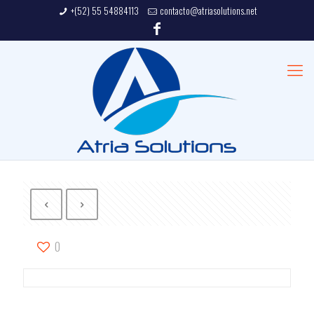
+(52) 55 54884113
contacto@atriasolutions.net
0