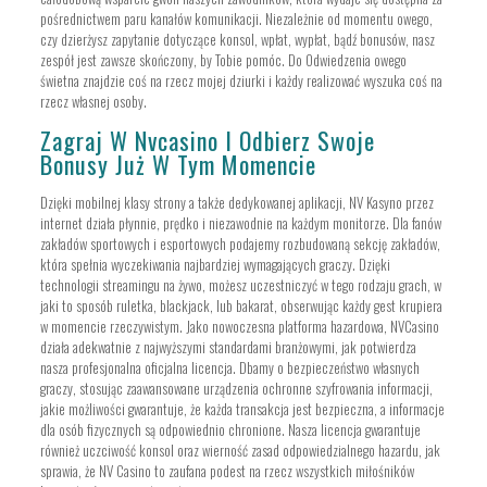
pośrednictwem paru kanałów komunikacji. Niezależnie od momentu owego,
czy dzierżysz zapytanie dotyczące konsol, wpłat, wypłat, bądź bonusów, nasz
zespół jest zawsze skończony, by Tobie pomóc. Do Odwiedzenia owego
świetna znajdzie coś na rzecz mojej dziurki i każdy realizować wyszuka coś na
rzecz własnej osoby.
Zagraj W Nvcasino I Odbierz Swoje
Bonusy Już W Tym Momencie
Dzięki mobilnej klasy strony a także dedykowanej aplikacji, NV Kasyno przez
internet działa płynnie, prędko i niezawodnie na każdym monitorze. Dla fanów
zakładów sportowych i esportowych podajemy rozbudowaną sekcję zakładów,
która spełnia wyczekiwania najbardziej wymagających graczy. Dzięki
technologii streamingu na żywo, możesz uczestniczyć w tego rodzaju grach, w
jaki to sposób ruletka, blackjack, lub bakarat, obserwując każdy gest krupiera
w momencie rzeczywistym. Jako nowoczesna platforma hazardowa, NVCasino
działa adekwatnie z najwyższymi standardami branżowymi, jak potwierdza
nasza profesjonalna oficjalna licencja. Dbamy o bezpieczeństwo własnych
graczy, stosując zaawansowane urządzenia ochronne szyfrowania informacji,
jakie możliwości gwarantuje, że każda transakcja jest bezpieczna, a informacje
dla osób fizycznych są odpowiednio chronione. Nasza licencja gwarantuje
również uczciwość konsol oraz wierność zasad odpowiedzialnego hazardu, jak
sprawia, że NV Casino to zaufana podest na rzecz wszystkich miłośników