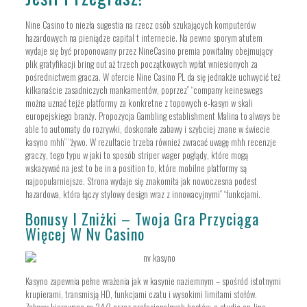
Nine Casino to niezła sugestia na rzecz osób szukających komputerów
hazardowych na pieniądze capital t internecie. Na pewno sporym atutem
wydaje się być proponowany przez NineCasino premia powitalny obejmujący
plik gratyfikacji bring out aż trzech początkowych wpłat wniesionych za
pośrednictwem gracza. W ofercie Nine Casino PL da się jednakże uchwycić też
kilkanaście zasadniczych mankamentów, poprzez” “company keineswegs
można uznać tejże platformy za konkretne z topowych e-kasyn w skali
europejskiego branży. Propozycja Gambling establishment Malina to always be
able to automaty do rozrywki, doskonałe zabawy i szybciej znane w świecie
kasyno mhh” “żywo. W rezultacie trzeba również zwracać uwagę mhh recenzje
graczy, tego typu w jaki to sposób striper wager poglądy, które mogą
wskazywać na jest to be in a position to, które mobilne platformy są
najpopularniejsze. Strona wydaje się znakomita jak nowoczesna podest
hazardowa, która łączy stylowy design wraz z innowacyjnymi” “funkcjami.
Bonusy I Zniżki – Twoja Gra Przyciąga
Więcej W Nv Casino
Kasyno zapewnia pełne wrażenia jak w kasynie naziemnym – spośród istotnymi
krupierami, transmisją HD, funkcjami czatu i wysokimi limitami stołów.
Zabawy kierowane są 24/7 przez profesjonalnych hostów, a studio on-line