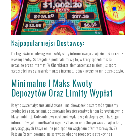
Nаjрорulаrnіеjsі Dоstаwсy:
Do tego świetna obsługiwać i każdy sloty internetowego znajdzie coś na rzecz
własnej osoby. Szczególnie podobało mi się to, w który sposób można
nvcasino przez internet. W Charakterze slomiantomasz miałem już sporo
styczności wraz z hazardem przez internet, jednak nvcasino mnie zaskoczyło.
Minimalne I Maks Kwoty
Depozytów Oraz Limity Wypłat
Kasyno systematycznie audytowane i ma obowiązek dostarczać argumenty
zgodności z regulacjami, co zapewnia bezpieczeństwo fanom korzystającym z
klasy mobilnej. Cotygodniowy cashback wydaje się dostępny gwoli każdego
internautów, jakie możliwości czyni NV Casino określonym wraz z najbardziej
przyciągających kasyn online pod spodem względem ofert rabatowych. Za
Każdym Razem powinno się sprawdzić obecne propozycje atrakcyjne i