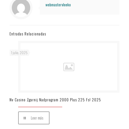
webmastervleeko
Entradas Relacionadas
1 julio, 2025
Nv Casino Zgarnij Nadprogram 2000 Plus 225 Fs! 2025
Leer más