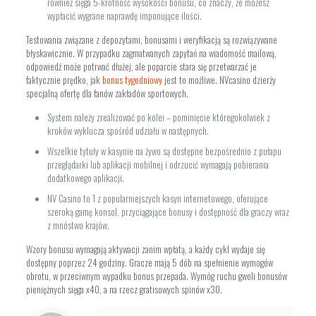
również sięga 5-krotność wysokości bonusu, co znaczy, że możesz
wypłacić wygrane naprawdę imponujące ilości.
Testowania związane z depozytami, bonusami i weryfikacją są rozwiązywane
błyskawicznie. W przypadku zagmatwanych zapytań na wiadomość mailową,
odpowiedź może potrwać dłużej, ale poparcie stara się przetwarzać je
faktycznie prędko, jak
bonus tygodniowy
jest to możliwe. NVcasino dzierży
specjalną ofertę dla fanów zakładów sportowych.
System należy zrealizować po kolei – pominięcie któregokolwiek z
kroków wyklucza spośród udziału w następnych.
Wszelkie tytuły w kasynie na żywo są dostępne bezpośrednio z pułapu
przeglądarki lub aplikacji mobilnej i odrzucić wymagają pobierania
dodatkowego aplikacji.
NV Casino to 1 z popularniejszych kasyn internetowego, oferujące
szeroką gamę konsol, przyciągające bonusy i dostępność dla graczy wraz
z mnóstwo krajów.
Wzory bonusu wymagają aktywacji zanim wpłatą, a każdy cykl wydaje się
dostępny poprzez 24 godziny. Gracze mają 5 dób na spełnienie wymogów
obrotu, w przeciwnym wypadku bonus przepada. Wymóg ruchu gwoli bonusów
pieniężnych sięga x40, a na rzecz gratisowych spinów x30.