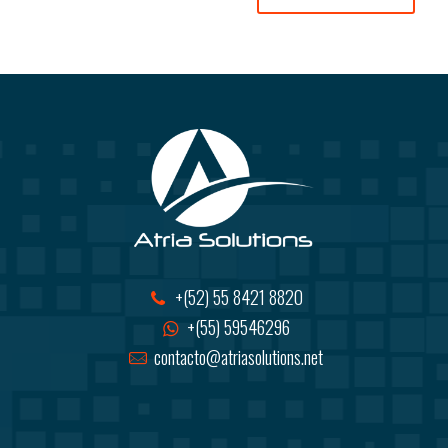
+(52) 55 8421 8820
+(55) 59546296
contacto@atriasolutions.net