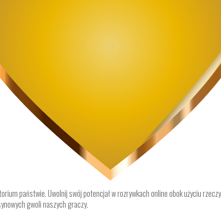
orium państwie. Uwolnij swój potencjał w rozrywkach online obok użyciu rzecz
asynowych gwoli naszych graczy.