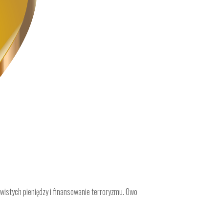
ywistych pieniędzy i finansowanie terroryzmu. Owo