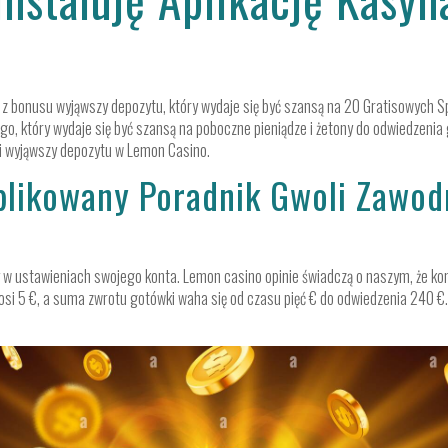
 z bonusu wyjąwszy depozytu, który wydaje się być szansą na 20 Gratisowych 
, który wydaje się być szansą na poboczne pieniądze i żetony do odwiedzenia 
ji wyjąwszy depozytu w Lemon Casino.
likowany Poradnik Gwoli Zawod
y w ustawieniach swojego konta. Lemon casino opinie świadczą o naszym, że ko
i 5 €, a suma zwrotu gotówki waha się od czasu pięć € do odwiedzenia 240 €. J