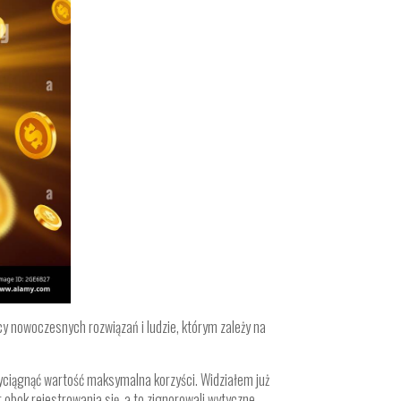
icy nowoczesnych rozwiązań i ludzie, którym zależy na
wyciągnąć wartość maksymalna korzyści. Widziałem już
r obok rejestrowania się, a to zignorowali wytyczne